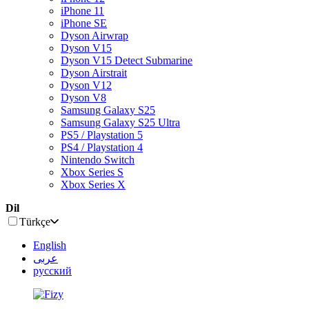
iPhone 11
iPhone SE
Dyson Airwrap
Dyson V15
Dyson V15 Detect Submarine
Dyson Airstrait
Dyson V12
Dyson V8
Samsung Galaxy S25
Samsung Galaxy S25 Ultra
PS5 / Playstation 5
PS4 / Playstation 4
Nintendo Switch
Xbox Series S
Xbox Series X
Dil
Türkçe
English
عربى
русский