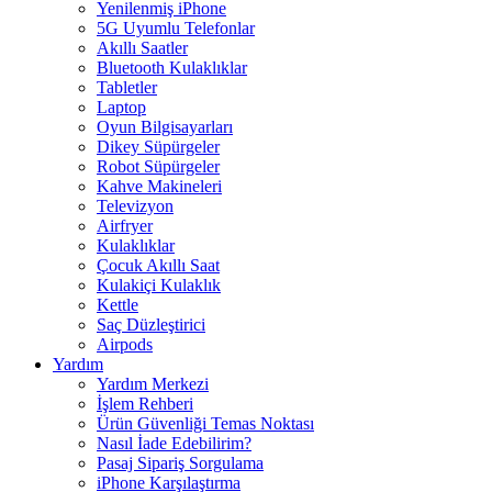
Yenilenmiş iPhone
5G Uyumlu Telefonlar
Akıllı Saatler
Bluetooth Kulaklıklar
Tabletler
Laptop
Oyun Bilgisayarları
Dikey Süpürgeler
Robot Süpürgeler
Kahve Makineleri
Televizyon
Airfryer
Kulaklıklar
Çocuk Akıllı Saat
Kulakiçi Kulaklık
Kettle
Saç Düzleştirici
Airpods
Yardım
Yardım Merkezi
İşlem Rehberi
Ürün Güvenliği Temas Noktası
Nasıl İade Edebilirim?
Pasaj Sipariş Sorgulama
iPhone Karşılaştırma