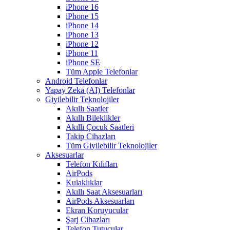
iPhone 16
iPhone 15
iPhone 14
iPhone 13
iPhone 12
iPhone 11
iPhone SE
Tüm Apple Telefonlar
Android Telefonlar
Yapay Zeka (AI) Telefonlar
Giyilebilir Teknolojiler
Akıllı Saatler
Akıllı Bileklikler
Akıllı Çocuk Saatleri
Takip Cihazları
Tüm Giyilebilir Teknolojiler
Aksesuarlar
Telefon Kılıfları
AirPods
Kulaklıklar
Akıllı Saat Aksesuarları
AirPods Aksesuarları
Ekran Koruyucular
Şarj Cihazları
Telefon Tutucular