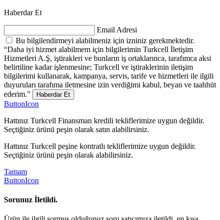
Haberdar Et
Email Adresi
Bu bilgilendirmeyi alabilmeniz için izniniz gerekmektedir.
“Daha iyi hizmet alabilmem için bilgilerimin Turkcell İletişim
Hizmetleri A.Ş, iştirakleri ve bunların iş ortaklarınca, tarafımca aksi
belirtiline kadar işlenmesine; Turkcell ve iştiraklerinin iletişim
bilgilerimi kullanarak, kampanya, servis, tarife ve hizmetleri ile ilgili
duyuruları tarafıma iletmesine izin verdiğimi kabul, beyan ve taahhüt
ederim.”
Haberdar Et
ButtonIcon
Hattınız Turkcell Finansman kredili tekliflerimize uygun değildir.
Seçtiğiniz ürünü peşin olarak satın alabilirsiniz.
Hattınız Turkcell peşine kontratlı tekliflerimize uygun değildir.
Seçtiğiniz ürünü peşin olarak alabilirsiniz.
Tamam
ButtonIcon
Sorunuz İletildi.
Ürün ile ilgili sormuş olduğunuz soru satıcımıza iletildi, en kısa