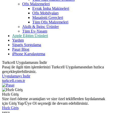
Ofis Malzemeleri
Evrak İmha Makineleri
Ofis Mobilyaları
Masaüstü Gereçleri
Tüm Ofis Malzemeleri
Akıllı & İlginç Ürünler
Tüm Ev-Yaşam
Apple Eğitim Ürünleri
Yardım
Sipariş Sorgulama
Pasaj Blog
iPhone Karşılaştırma
Turkcell Uygulamasını İndir
Pasaj ile ilgili tüm işlemlerinizi Turkcell Uygulamasından hızlıca
gerçekleştirebilirsiniz.
Uygulamayı İndir
turkcell.com.tr
Hızlı Giriş
Size özel ödeme avantajları ve size özel tekliflerden faydalanmak
için Giriş Yap/Üye Ol seçeneği ile devam edebilirsiniz.
Hızlı Giriş
veya