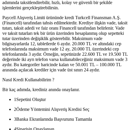
adımında taksitlendirebilir, hızlı, kolay ve güvenli bir şekilde
işlemlerini gerçekleştirebilirsin.
Paycell Alışveriş Limiti ürününde kredi Turkcell Finansman A.Ş.
(Financell) tarafından tahsis edilmektedir. Krediye ilişkin vade, taksit
tutarı, taksit adedi ve faiz oranı Financell tarafından belirlenir. Vade
ve taksit tutarları tek bir ürün üzerinden hesaplanmış olup sepetteki
tutar üzerinden değişiklik gösterebilir. Maksimum vade
bilgisayarlarda 12, tabletlerde 6 aydır. 20.000 TL ve altındaki cep
telefonlarında maksimum vade 12 ay, 20.000 TL üzerindeki cep
telefonlarında 3 aydır. Örneğin, sepetinizde 22.600 TL ve 19.500 TL
değerinde iki ayrı telefon varsa kullanabileceğiniz maksimum vade 3
aydır. Bu kategoriler haricinde kalan ve 50.001 TL – 100.000 TL
arasında açılacak krediler için vade üst sınırı 24 aydır.
Nasıl Kredi Kullanabilirim ?
Bir kaç adımda, krediniz anında onaylanır.
1
Sepetini Oluştur
2
Ödeme Yöntemini Alışveriş Kredisi Seç
3
Banka Ekranlarında Başvurunu Tamamla
4
Siparişin Onaylansın