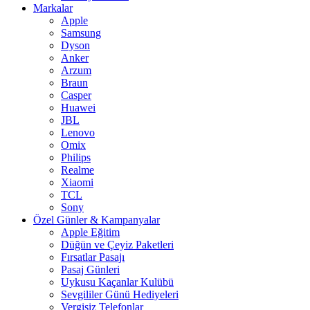
Markalar
Apple
Samsung
Dyson
Anker
Arzum
Braun
Casper
Huawei
JBL
Lenovo
Omix
Philips
Realme
Xiaomi
TCL
Sony
Özel Günler & Kampanyalar
Apple Eğitim
Düğün ve Çeyiz Paketleri
Fırsatlar Pasajı
Pasaj Günleri
Uykusu Kaçanlar Kulübü
Sevgililer Günü Hediyeleri
Vergisiz Telefonlar