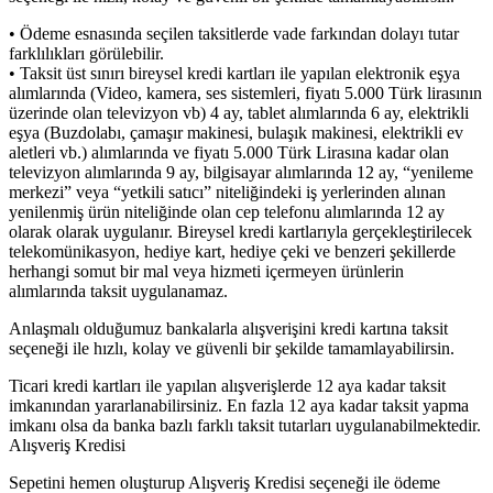
• Ödeme esnasında seçilen taksitlerde vade farkından dolayı tutar
farklılıkları görülebilir.
• Taksit üst sınırı bireysel kredi kartları ile yapılan elektronik eşya
alımlarında (Video, kamera, ses sistemleri, fiyatı 5.000 Türk lirasının
üzerinde olan televizyon vb) 4 ay, tablet alımlarında 6 ay, elektrikli
eşya (Buzdolabı, çamaşır makinesi, bulaşık makinesi, elektrikli ev
aletleri vb.) alımlarında ve fiyatı 5.000 Türk Lirasına kadar olan
televizyon alımlarında 9 ay, bilgisayar alımlarında 12 ay, “yenileme
merkezi” veya “yetkili satıcı” niteliğindeki iş yerlerinden alınan
yenilenmiş ürün niteliğinde olan cep telefonu alımlarında 12 ay
olarak olarak uygulanır. Bireysel kredi kartlarıyla gerçekleştirilecek
telekomünikasyon, hediye kart, hediye çeki ve benzeri şekillerde
herhangi somut bir mal veya hizmeti içermeyen ürünlerin
alımlarında taksit uygulanamaz.
Anlaşmalı olduğumuz bankalarla alışverişini kredi kartına taksit
seçeneği ile hızlı, kolay ve güvenli bir şekilde tamamlayabilirsin.
Ticari kredi kartları ile yapılan alışverişlerde 12 aya kadar taksit
imkanından yararlanabilirsiniz. En fazla 12 aya kadar taksit yapma
imkanı olsa da banka bazlı farklı taksit tutarları uygulanabilmektedir.
Alışveriş Kredisi
Sepetini hemen oluşturup Alışveriş Kredisi seçeneği ile ödeme