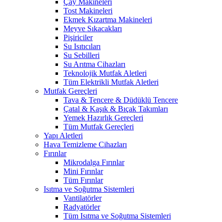
Çay Makineleri
Tost Makineleri
Ekmek Kızartma Makineleri
Meyve Sıkacakları
Pişiriciler
Su Isıtıcıları
Su Sebilleri
Su Arıtma Cihazları
Teknolojik Mutfak Aletleri
Tüm Elektrikli Mutfak Aletleri
Mutfak Gereçleri
Tava & Tencere & Düdüklü Tencere
Çatal & Kaşık & Bıçak Takımları
Yemek Hazırlık Gereçleri
Tüm Mutfak Gereçleri
Yapı Aletleri
Hava Temizleme Cihazları
Fırınlar
Mikrodalga Fırınlar
Mini Fırınlar
Tüm Fırınlar
Isıtma ve Soğutma Sistemleri
Vantilatörler
Radyatörler
Tüm Isıtma ve Soğutma Sistemleri