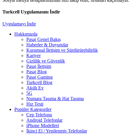
Sosyal medya hesaplarımızdan bizi takip edin, fırsatları kaçırmayın.
Turkcell Uygulamasını İndir
Uygulamayı İndir
Hakkımızda
Pasaj Genel Bakış
Haberler & Duyurular
Kurumsal İletişim ve Sürdürürebilirlik
Kariyer
Gizlilik ve Güvenlik
Pasaj İletişim
Pasaj Blog
Pasaj Gaming
Turkcell Blog
Akıllı Ev
5G
Numara Taşıma & Hat Taşıma
Hız Testi
Popüler Kategoriler
Cep Telefonu
Android Telefonlar
iPhone Modelleri
İkinci El / Yenilenmiş Telefonlar