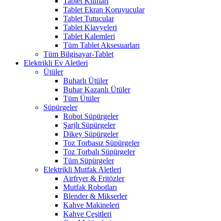
Tablet Kılıfları
Tablet Ekran Koruyucular
Tablet Tutucular
Tablet Klavyeleri
Tablet Kalemleri
Tüm Tablet Aksesuarları
Tüm Bilgisayar-Tablet
Elektrikli Ev Aletleri
Ütüler
Buharlı Ütüler
Buhar Kazanlı Ütüler
Tüm Ütüler
Süpürgeler
Robot Süpürgeler
Şarjlı Süpürgeler
Dikey Süpürgeler
Toz Torbasız Süpürgeler
Toz Torbalı Süpürgeler
Tüm Süpürgeler
Elektrikli Mutfak Aletleri
Airfryer & Fritözler
Mutfak Robotları
Blender & Mikserler
Kahve Makineleri
Kahve Çeşitleri