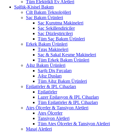
Tüm Elektrikli Ev Aletleri
Sağlık-Kişisel Bakım
Cilt Bakım Teknolojileri
Saç Bakım Ürünleri
Saç Kurutma Makineleri
Saç Şekillendiriciler
Saç Düzleştiricileri
Tüm Saç Bakım Ürünleri
Erkek Bakım Ürünleri
Tıraş Makineleri
Saç & Sakal Kesme Makineleri
Tüm Erkek Bakım Ürünleri
Ağız Bakım Ürünleri
Şarjlı Diş Fırçaları
Ağız Duşları
Tüm Ağız Bakım Ürünleri
Epilatörler & IPL Cihazları
Epilatörler
Lazer Epilasyon & IPL Cihazları
Tüm Epilatörler & IPL Cihazları
Ateş Ölçerler & Tansiyon Aletleri
Ateş Ölçerler
Tansiyon Aletleri
Tüm Ateş Ölçerler & Tansiyon Aletleri
Masaj Aletleri