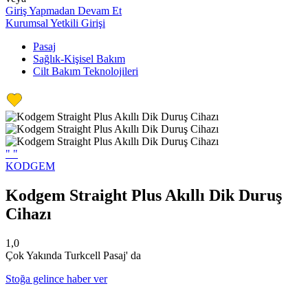
Giriş Yapmadan Devam Et
Kurumsal Yetkili Girişi
Pasaj
Sağlık-Kişisel Bakım
Cilt Bakım Teknolojileri
"
"
KODGEM
Kodgem Straight Plus Akıllı Dik Duruş
Cihazı
1,0
Çok Yakında Turkcell Pasaj' da
Stoğa gelince haber ver