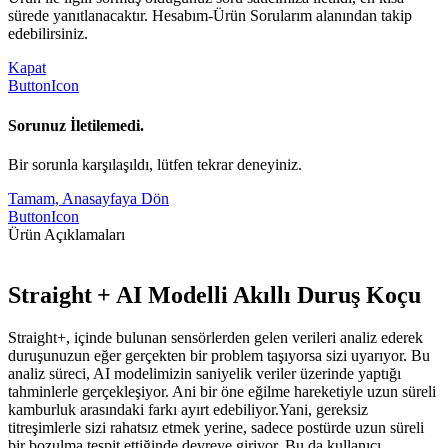
sürede yanıtlanacaktır. Hesabım-Ürün Sorularım alanından takip
edebilirsiniz.
Kapat
ButtonIcon
Sorunuz İletilemedi.
Bir sorunla karşılaşıldı, lütfen tekrar deneyiniz.
Tamam, Anasayfaya Dön
ButtonIcon
Ürün Açıklamaları
Straight + AI Modelli Akıllı Duruş Koçu
Straight+, içinde bulunan sensörlerden gelen verileri analiz ederek
duruşunuzun eğer gerçekten bir problem taşıyorsa sizi uyarıyor. Bu
analiz süreci, AI modelimizin saniyelik veriler üzerinde yaptığı
tahminlerle gerçekleşiyor. Ani bir öne eğilme hareketiyle uzun süreli
kamburluk arasındaki farkı ayırt edebiliyor.Yani, gereksiz
titreşimlerle sizi rahatsız etmek yerine, sadece postürde uzun süreli
bir bozulma tespit ettiğinde devreye giriyor. Bu da kullanıcı