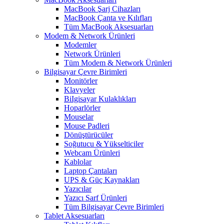
MacBook Şarj Cihazları
MacBook Çanta ve Kılıfları
Tüm MacBook Aksesuarları
Modem & Network Ürünleri
Modemler
Network Ürünleri
Tüm Modem & Network Ürünleri
Bilgisayar Çevre Birimleri
Monitörler
Klavyeler
BiIgisayar Kulaklıkları
Hoparlörler
Mouselar
Mouse Padleri
Dönüştürücüler
Soğutucu & Yükselticiler
Webcam Ürünleri
Kablolar
Laptop Çantaları
UPS & Güç Kaynakları
Yazıcılar
Yazıcı Sarf Ürünleri
Tüm Bilgisayar Çevre Birimleri
Tablet Aksesuarları