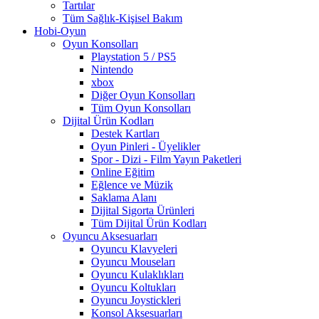
Tartılar
Tüm Sağlık-Kişisel Bakım
Hobi-Oyun
Oyun Konsolları
Playstation 5 / PS5
Nintendo
xbox
Diğer Oyun Konsolları
Tüm Oyun Konsolları
Dijital Ürün Kodları
Destek Kartları
Oyun Pinleri - Üyelikler
Spor - Dizi - Film Yayın Paketleri
Online Eğitim
Eğlence ve Müzik
Saklama Alanı
Dijital Sigorta Ürünleri
Tüm Dijital Ürün Kodları
Oyuncu Aksesuarları
Oyuncu Klavyeleri
Oyuncu Mouseları
Oyuncu Kulaklıkları
Oyuncu Koltukları
Oyuncu Joystickleri
Konsol Aksesuarları