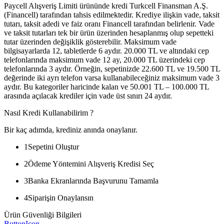
Paycell Alışveriş Limiti ürününde kredi Turkcell Finansman A.Ş.
(Financell) tarafından tahsis edilmektedir. Krediye ilişkin vade, taksit
tutarı, taksit adedi ve faiz oranı Financell tarafından belirlenir. Vade
ve taksit tutarları tek bir ürün üzerinden hesaplanmış olup sepetteki
tutar üzerinden değişiklik gösterebilir. Maksimum vade
bilgisayarlarda 12, tabletlerde 6 aydır. 20.000 TL ve altındaki cep
telefonlarında maksimum vade 12 ay, 20.000 TL üzerindeki cep
telefonlarında 3 aydır. Örneğin, sepetinizde 22.600 TL ve 19.500 TL
değerinde iki ayrı telefon varsa kullanabileceğiniz maksimum vade 3
aydır. Bu kategoriler haricinde kalan ve 50.001 TL – 100.000 TL
arasında açılacak krediler için vade üst sınırı 24 aydır.
Nasıl Kredi Kullanabilirim ?
Bir kaç adımda, krediniz anında onaylanır.
1
Sepetini Oluştur
2
Ödeme Yöntemini Alışveriş Kredisi Seç
3
Banka Ekranlarında Başvurunu Tamamla
4
Siparişin Onaylansın
Ürün Güvenliği Bilgileri
ButtonIcon