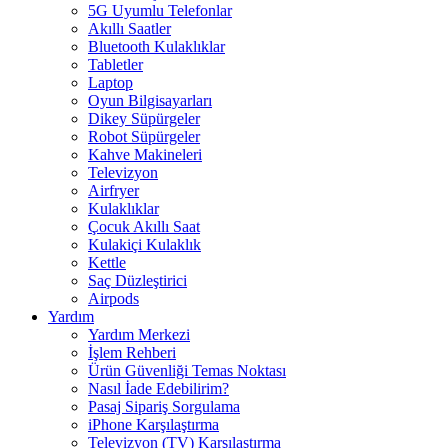
5G Uyumlu Telefonlar
Akıllı Saatler
Bluetooth Kulaklıklar
Tabletler
Laptop
Oyun Bilgisayarları
Dikey Süpürgeler
Robot Süpürgeler
Kahve Makineleri
Televizyon
Airfryer
Kulaklıklar
Çocuk Akıllı Saat
Kulakiçi Kulaklık
Kettle
Saç Düzleştirici
Airpods
Yardım
Yardım Merkezi
İşlem Rehberi
Ürün Güvenliği Temas Noktası
Nasıl İade Edebilirim?
Pasaj Sipariş Sorgulama
iPhone Karşılaştırma
Televizyon (TV) Karşılaştırma