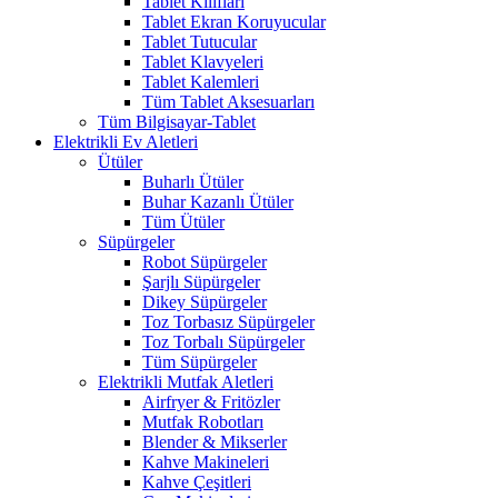
Tablet Kılıfları
Tablet Ekran Koruyucular
Tablet Tutucular
Tablet Klavyeleri
Tablet Kalemleri
Tüm Tablet Aksesuarları
Tüm Bilgisayar-Tablet
Elektrikli Ev Aletleri
Ütüler
Buharlı Ütüler
Buhar Kazanlı Ütüler
Tüm Ütüler
Süpürgeler
Robot Süpürgeler
Şarjlı Süpürgeler
Dikey Süpürgeler
Toz Torbasız Süpürgeler
Toz Torbalı Süpürgeler
Tüm Süpürgeler
Elektrikli Mutfak Aletleri
Airfryer & Fritözler
Mutfak Robotları
Blender & Mikserler
Kahve Makineleri
Kahve Çeşitleri