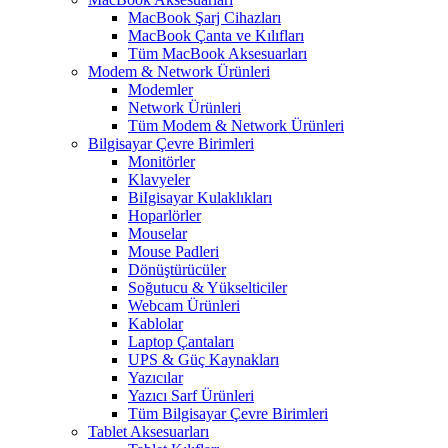
MacBook Şarj Cihazları
MacBook Çanta ve Kılıfları
Tüm MacBook Aksesuarları
Modem & Network Ürünleri
Modemler
Network Ürünleri
Tüm Modem & Network Ürünleri
Bilgisayar Çevre Birimleri
Monitörler
Klavyeler
BiIgisayar Kulaklıkları
Hoparlörler
Mouselar
Mouse Padleri
Dönüştürücüler
Soğutucu & Yükselticiler
Webcam Ürünleri
Kablolar
Laptop Çantaları
UPS & Güç Kaynakları
Yazıcılar
Yazıcı Sarf Ürünleri
Tüm Bilgisayar Çevre Birimleri
Tablet Aksesuarları