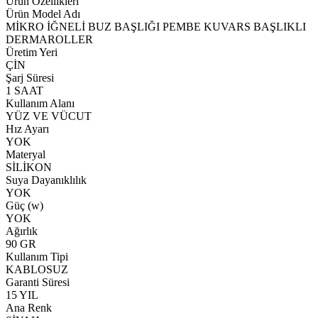
Ürün Özellikleri
Ürün Model Adı
MİKRO İĞNELİ BUZ BAŞLIĞI PEMBE KUVARS BAŞLIKLI
DERMAROLLER
Üretim Yeri
ÇİN
Şarj Süresi
1 SAAT
Kullanım Alanı
YÜZ VE VÜCUT
Hız Ayarı
YOK
Materyal
SİLİKON
Suya Dayanıklılık
YOK
Güç (w)
YOK
Ağırlık
90 GR
Kullanım Tipi
KABLOSUZ
Garanti Süresi
15 YIL
Ana Renk