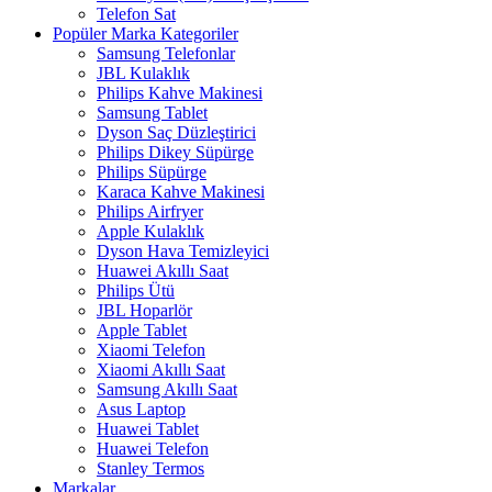
Telefon Sat
Popüler Marka Kategoriler
Samsung Telefonlar
JBL Kulaklık
Philips Kahve Makinesi
Samsung Tablet
Dyson Saç Düzleştirici
Philips Dikey Süpürge
Philips Süpürge
Karaca Kahve Makinesi
Philips Airfryer
Apple Kulaklık
Dyson Hava Temizleyici
Huawei Akıllı Saat
Philips Ütü
JBL Hoparlör
Apple Tablet
Xiaomi Telefon
Xiaomi Akıllı Saat
Samsung Akıllı Saat
Asus Laptop
Huawei Tablet
Huawei Telefon
Stanley Termos
Markalar