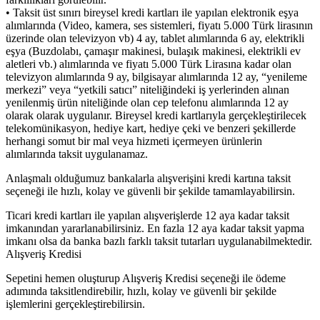
• Taksit üst sınırı bireysel kredi kartları ile yapılan elektronik eşya
alımlarında (Video, kamera, ses sistemleri, fiyatı 5.000 Türk lirasının
üzerinde olan televizyon vb) 4 ay, tablet alımlarında 6 ay, elektrikli
eşya (Buzdolabı, çamaşır makinesi, bulaşık makinesi, elektrikli ev
aletleri vb.) alımlarında ve fiyatı 5.000 Türk Lirasına kadar olan
televizyon alımlarında 9 ay, bilgisayar alımlarında 12 ay, “yenileme
merkezi” veya “yetkili satıcı” niteliğindeki iş yerlerinden alınan
yenilenmiş ürün niteliğinde olan cep telefonu alımlarında 12 ay
olarak olarak uygulanır. Bireysel kredi kartlarıyla gerçekleştirilecek
telekomünikasyon, hediye kart, hediye çeki ve benzeri şekillerde
herhangi somut bir mal veya hizmeti içermeyen ürünlerin
alımlarında taksit uygulanamaz.
Anlaşmalı olduğumuz bankalarla alışverişini kredi kartına taksit
seçeneği ile hızlı, kolay ve güvenli bir şekilde tamamlayabilirsin.
Ticari kredi kartları ile yapılan alışverişlerde 12 aya kadar taksit
imkanından yararlanabilirsiniz. En fazla 12 aya kadar taksit yapma
imkanı olsa da banka bazlı farklı taksit tutarları uygulanabilmektedir.
Alışveriş Kredisi
Sepetini hemen oluşturup Alışveriş Kredisi seçeneği ile ödeme
adımında taksitlendirebilir, hızlı, kolay ve güvenli bir şekilde
işlemlerini gerçekleştirebilirsin.