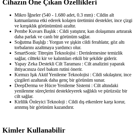
Cihazın Öne Çıkan Özellikleri
Mikro İğneler (540 - 1.680 adet, 0.3 mm) : Cildin alt
katmanlarına etki ederek kolajen üretimini destekler, ince çizgi
ve kırışıklık görünümünü azaltır.
Pembe Kuvars Başlık : Cildi yatıştırır, kan dolaşımını artırarak
daha parlak ve canlı bir görünüm sağlar.
Soğutma Başlığı : Yorgun ve şişkin cildi ferahlatır, göz altı
torbalarını azaltmaya yardımcı olur.
SmartSonic Titreşim Teknolojisi : Derinlemesine temizlik
sağlar, ciltteki kir ve kalıntıları etkili bir şekilde giderir.
Yapay Zeka Destekli Cilt Taraması : Cilt analizini yaparak
ihtiyacınıza özel bakım rutini önerir.
Kırmızı Işık Aktif Yenileme Teknolojisi : Cildi sıkılaştırır, ince
çizgileri azaltarak daha genç bir görünüm sunar.
DeepDerma ve Hücre Yenileme Sistemi : Cilt altındaki
yenilenme süreçlerini destekleyerek sağlıklı ve pürüzsüz bir
cilt sağlar.
Kirlilik Önleyici Teknoloji : Cildi dış etkenlere karşı korur,
arınmış bir görünüm kazandırır.
Kimler Kullanabilir