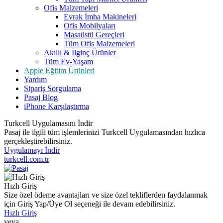
Ofis Malzemeleri
Evrak İmha Makineleri
Ofis Mobilyaları
Masaüstü Gereçleri
Tüm Ofis Malzemeleri
Akıllı & İlginç Ürünler
Tüm Ev-Yaşam
Apple Eğitim Ürünleri
Yardım
Sipariş Sorgulama
Pasaj Blog
iPhone Karşılaştırma
Turkcell Uygulamasını İndir
Pasaj ile ilgili tüm işlemlerinizi Turkcell Uygulamasından hızlıca
gerçekleştirebilirsiniz.
Uygulamayı İndir
turkcell.com.tr
Hızlı Giriş
Size özel ödeme avantajları ve size özel tekliflerden faydalanmak
için Giriş Yap/Üye Ol seçeneği ile devam edebilirsiniz.
Hızlı Giriş
veya