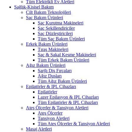
Tüm Elektrikli Ev Aletleri
Sağlık-Kişisel Bakım
Cilt Bakım Teknolojileri
Saç Bakım Ürünleri
Saç Kurutma Makineleri
Saç Şekillendiriciler
Saç Düzleştiricileri
Tüm Saç Bakım Ürünleri
Erkek Bakım Ürünleri
Tıraş Makineleri
Saç & Sakal Kesme Makineleri
Tüm Erkek Bakım Ürünleri
Ağız Bakım Ürünleri
Şarjlı Diş Fırçaları
Ağız Duşları
Tüm Ağız Bakım Ürünleri
Epilatörler & IPL Cihazları
Epilatörler
Lazer Epilasyon & IPL Cihazları
Tüm Epilatörler & IPL Cihazları
Ateş Ölçerler & Tansiyon Aletleri
Ateş Ölçerler
Tansiyon Aletleri
Tüm Ateş Ölçerler & Tansiyon Aletleri
Masaj Aletleri