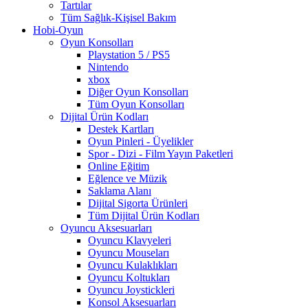
Tartılar
Tüm Sağlık-Kişisel Bakım
Hobi-Oyun
Oyun Konsolları
Playstation 5 / PS5
Nintendo
xbox
Diğer Oyun Konsolları
Tüm Oyun Konsolları
Dijital Ürün Kodları
Destek Kartları
Oyun Pinleri - Üyelikler
Spor - Dizi - Film Yayın Paketleri
Online Eğitim
Eğlence ve Müzik
Saklama Alanı
Dijital Sigorta Ürünleri
Tüm Dijital Ürün Kodları
Oyuncu Aksesuarları
Oyuncu Klavyeleri
Oyuncu Mouseları
Oyuncu Kulaklıkları
Oyuncu Koltukları
Oyuncu Joystickleri
Konsol Aksesuarları