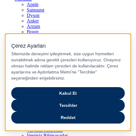
Apple
Samsung
Dyson
Anker
Arzum
Braun
Casper
Huawei
JBL
Lenovo
Omix
Philips
Realme
Xiaomi
TCL
Sony
Özel Günler & Kampanyalar
Apple Eğitim
Düğün ve Çeyiz Paketleri
Fırsatlar Pasajı
Pasaj Günleri
Uykusu Kaçanlar Kulübü
Sevgililer Günü Hediyeleri
Vergisiz Telefonlar
Vergisiz Bilgisayarlar