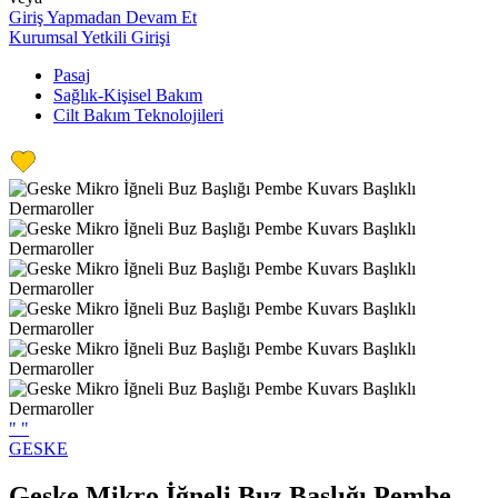
Giriş Yapmadan Devam Et
Kurumsal Yetkili Girişi
Pasaj
Sağlık-Kişisel Bakım
Cilt Bakım Teknolojileri
"
"
GESKE
Geske Mikro İğneli Buz Başlığı Pembe