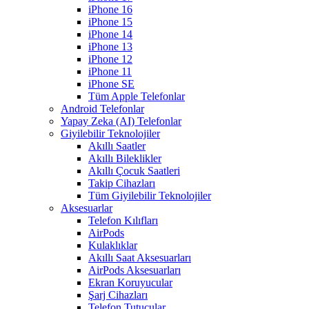
iPhone 16
iPhone 15
iPhone 14
iPhone 13
iPhone 12
iPhone 11
iPhone SE
Tüm Apple Telefonlar
Android Telefonlar
Yapay Zeka (AI) Telefonlar
Giyilebilir Teknolojiler
Akıllı Saatler
Akıllı Bileklikler
Akıllı Çocuk Saatleri
Takip Cihazları
Tüm Giyilebilir Teknolojiler
Aksesuarlar
Telefon Kılıfları
AirPods
Kulaklıklar
Akıllı Saat Aksesuarları
AirPods Aksesuarları
Ekran Koruyucular
Şarj Cihazları
Telefon Tutucular