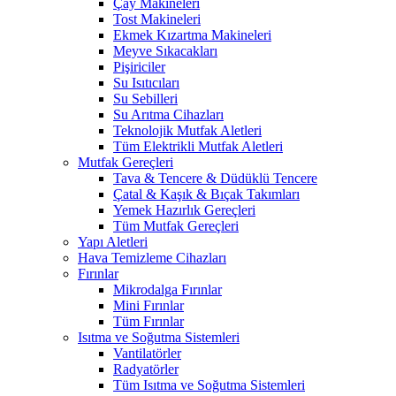
Çay Makineleri
Tost Makineleri
Ekmek Kızartma Makineleri
Meyve Sıkacakları
Pişiriciler
Su Isıtıcıları
Su Sebilleri
Su Arıtma Cihazları
Teknolojik Mutfak Aletleri
Tüm Elektrikli Mutfak Aletleri
Mutfak Gereçleri
Tava & Tencere & Düdüklü Tencere
Çatal & Kaşık & Bıçak Takımları
Yemek Hazırlık Gereçleri
Tüm Mutfak Gereçleri
Yapı Aletleri
Hava Temizleme Cihazları
Fırınlar
Mikrodalga Fırınlar
Mini Fırınlar
Tüm Fırınlar
Isıtma ve Soğutma Sistemleri
Vantilatörler
Radyatörler
Tüm Isıtma ve Soğutma Sistemleri