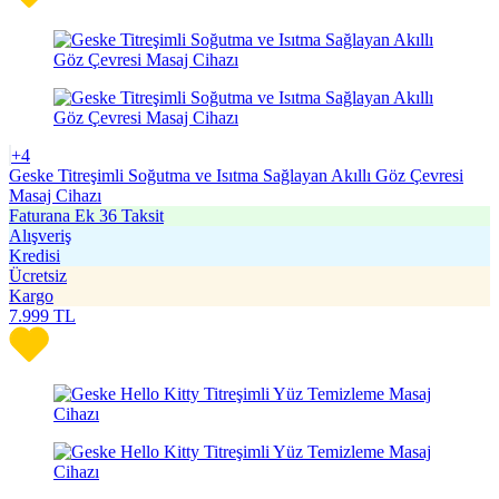
+4
Geske Titreşimli Soğutma ve Isıtma Sağlayan Akıllı Göz Çevresi
Masaj Cihazı
Faturana Ek 36 Taksit
Alışveriş
Kredisi
Ücretsiz
Kargo
7.999
TL