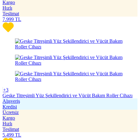
Kargo
Hızlı
Teslimat
7.999
TL
+3
Geske Titreşimli Yüz Şekillendirici ve Vücüt Bakım Roller Cihazı
Alışveriş
Kredisi
Ücretsiz
Kargo
Hızlı
Teslimat
5.499
TL