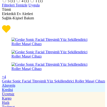
5 (
1
)
4 (
1
)
1 (
1
)
Filtreleri Temizle
Uygula
Tümü
Elektrikli Ev Aletleri
Sağlık-Kişisel Bakım
+4
Geske Sonic Facial Titreşimli Yüz Şekillendirici Roller Masaj Cihazı
Alışveriş
Kredisi
Ücretsiz
Kargo
Hızlı
Teslimat