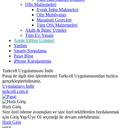
Ofis Malzemeleri
Evrak İmha Makineleri
Ofis Mobilyaları
Masaüstü Gereçleri
Tüm Ofis Malzemeleri
Akıllı & İlginç Ürünler
Tüm Ev-Yaşam
Apple Eğitim Ürünleri
Yardım
Sipariş Sorgulama
Pasaj Blog
iPhone Karşılaştırma
Turkcell Uygulamasını İndir
Pasaj ile ilgili tüm işlemlerinizi Turkcell Uygulamasından hızlıca
gerçekleştirebilirsiniz.
Uygulamayı İndir
turkcell.com.tr
Hızlı Giriş
Size özel ödeme avantajları ve size özel tekliflerden faydalanmak
için Giriş Yap/Üye Ol seçeneği ile devam edebilirsiniz.
Hızlı Giriş
veya