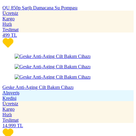
QU 850p Şarjlı Damacana Su Pompası
Ücretsiz
Kargo
Hızlı
Teslimat
499
TL
Geske Anti-Aging Cilt Bakım Cihazı
Alışveriş
Kredisi
Ücretsiz
Kargo
Hızlı
Teslimat
14.999
TL