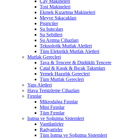
Çay Makineleri
Tost Makineleri
Ekmek Kızartma Makineleri
Meyve Sıkacakları
Pişiriciler
Su Isıtıcıları
Su Sebilleri
Su Arıtma Cihazları
Teknolojik Mutfak Aletleri
Tüm Elektrikli Mutfak Aletleri
Mutfak Gereçleri
Tava & Tencere & Düdüklü Tencere
Çatal & Kaşık & Bıçak Takımları
Yemek Hazırlık Gereçleri
Tüm Mutfak Gereçleri
Yapı Aletleri
Hava Temizleme Cihazları
Fırınlar
Mikrodalga Fırınlar
Mini Fırınlar
Tüm Fırınlar
Isıtma ve Soğutma Sistemleri
Vantilatörler
Radyatörler
Tüm Isıtma ve Soğutma Sistemleri