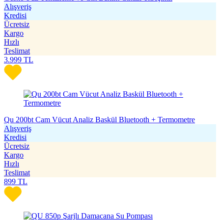
Alışveriş
Kredisi
Ücretsiz
Kargo
Hızlı
Teslimat
3.999
TL
Qu 200bt Cam Vücut Analiz Baskül Bluetooth + Termometre
Alışveriş
Kredisi
Ücretsiz
Kargo
Hızlı
Teslimat
899
TL