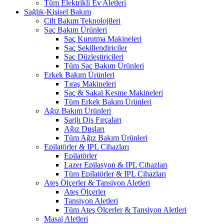
Tüm Elektrikli Ev Aletleri
Sağlık-Kişisel Bakım
Cilt Bakım Teknolojileri
Saç Bakım Ürünleri
Saç Kurutma Makineleri
Saç Şekillendiriciler
Saç Düzleştiricileri
Tüm Saç Bakım Ürünleri
Erkek Bakım Ürünleri
Tıraş Makineleri
Saç & Sakal Kesme Makineleri
Tüm Erkek Bakım Ürünleri
Ağız Bakım Ürünleri
Şarjlı Diş Fırçaları
Ağız Duşları
Tüm Ağız Bakım Ürünleri
Epilatörler & IPL Cihazları
Epilatörler
Lazer Epilasyon & IPL Cihazları
Tüm Epilatörler & IPL Cihazları
Ateş Ölçerler & Tansiyon Aletleri
Ateş Ölçerler
Tansiyon Aletleri
Tüm Ateş Ölçerler & Tansiyon Aletleri
Masaj Aletleri