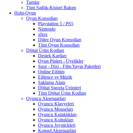
Tartılar
Tüm Sağlık-Kişisel Bakım
Hobi-Oyun
Oyun Konsolları
Playstation 5 / PS5
Nintendo
xbox
Diğer Oyun Konsolları
Tüm Oyun Konsolları
Dijital Ürün Kodları
Destek Kartları
Oyun Pinleri - Üyelikler
Spor - Dizi - Film Yayın Paketleri
Online Eğitim
Eğlence ve Müzik
Saklama Alanı
Dijital Sigorta Ürünleri
Tüm Dijital Ürün Kodları
Oyuncu Aksesuarları
Oyuncu Klavyeleri
Oyuncu Mouseları
Oyuncu Kulaklıkları
Oyuncu Koltukları
Oyuncu Joystickleri
Konsol Aksesuarları