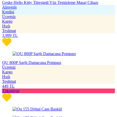
Geske Hello Kitty Titreşimli Yüz Temizleme Masaj Cihazı
Alışveriş
Kredisi
Ücretsiz
Kargo
Hızlı
Teslimat
3.999
TL
QU 800P Şarjlı Damacana Pompası
Ücretsiz
Kargo
Hızlı
Teslimat
449
TL
Tükeniyor