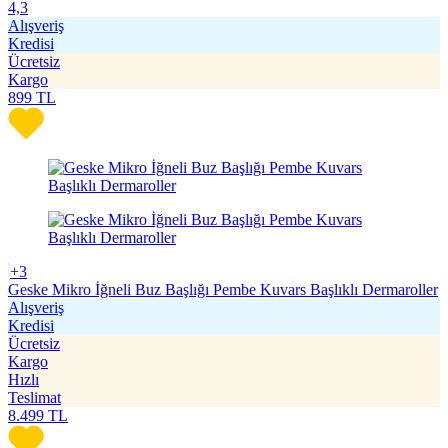
4,3
Alışveriş
Kredisi
Ücretsiz
Kargo
899
TL
+3
Geske Mikro İğneli Buz Başlığı Pembe Kuvars Başlıklı Dermaroller
Alışveriş
Kredisi
Ücretsiz
Kargo
Hızlı
Teslimat
8.499
TL