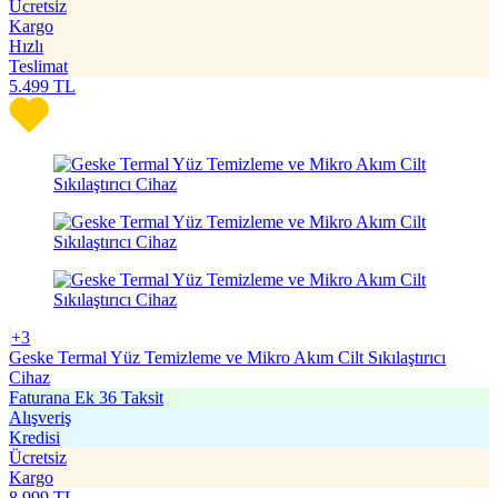
Ücretsiz
Kargo
Hızlı
Teslimat
5.499
TL
+3
Geske Termal Yüz Temizleme ve Mikro Akım Cilt Sıkılaştırıcı
Cihaz
Faturana Ek 36 Taksit
Alışveriş
Kredisi
Ücretsiz
Kargo
8.999
TL