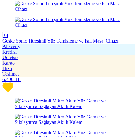
+4
Geske Sonic Titreşimli Yüz Temizleme ve Isılı Masaj Cihazı
Alışveriş
Kredisi
Ücretsiz
Kargo
Hızlı
Teslimat
6.499
TL