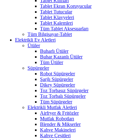
Tablet Kılıfları
Tablet Ekran Koruyucular
Tablet Tutucular
Tablet Klavyeleri
Tablet Kalemleri
Tüm Tablet Aksesuarları
Tüm Bilgisayar-Tablet
Elektrikli Ev Aletleri
Ütüler
Buharlı Ütüler
Buhar Kazanlı Ütüler
Tüm Ütüler
Süpürgeler
Robot Süpürgeler
Şarjlı Süpürgeler
Dikey Süpürgeler
Toz Torbasız Süpürgeler
Toz Torbalı Süpürgeler
Tüm Süpürgeler
Elektrikli Mutfak Aletleri
Airfryer & Fritözler
Mutfak Robotları
Blender & Mikserler
Kahve Makineleri
Kahve Çeşitleri