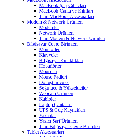
MacBook Şarj Cihazları
MacBook Çanta ve Kılıfları
Tüm MacBook Aksesuarları
Modem & Network Ürünleri
Modemler
Network Ürünleri
Tüm Modem & Network Ürünleri
Bilgisayar Çevre Birimleri
Monitörler
Klavyeler
BiIgisayar Kulaklıkları
Hoparlörler
Mouselar
Mouse Padleri
Dönüştürücüler
Soğutucu & Yükselticiler
Webcam Ürünleri
Kablolar
Laptop Çantaları
UPS & Güç Kaynakları
Yazıcılar
Yazıcı Sarf Ürünleri
Tüm Bilgisayar Çevre Birimleri
Tablet Aksesuarları