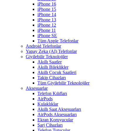
iPhone 16
iPhone 15
iPhone 14
iPhone 13
iPhone 12
iPhone 11
iPhone SE
Tüm Apple Telefonlar
Android Telefonlar
Yapay Zeka (AI) Telefonlar
Giyilebilir Teknolojiler
Akıllı Saatler
Akıllı Bileklikler
Akıllı Çocuk Saatleri
Takip Cihazları
Tüm Giyilebilir Teknolojiler
Aksesuarlar
Telefon Kılıfları
AirPods
Kulaklıklar
Akıllı Saat Aksesuarları
AirPods Aksesuarları
Ekran Koruyucular
Şarj Cihazları
Telefon Tutucular