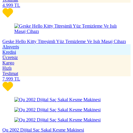
4.999
TL
Geske Hello Kitty Titreşimli Yüz Temizleme Ve Isılı Masaj Cihazı
Alışveriş
Kredisi
Ücretsiz
Kargo
Hızlı
Teslimat
7.999
TL
Qu 2002 Dijital Saç Sakal Kesme Makinesi