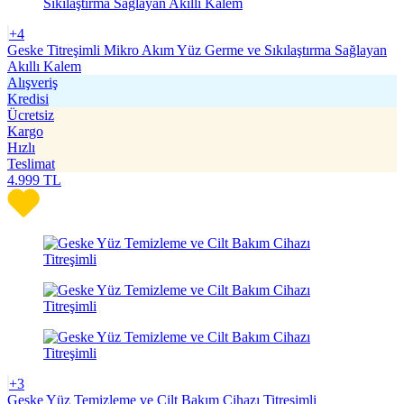
+4
Geske Titreşimli Mikro Akım Yüz Germe ve Sıkılaştırma Sağlayan
Akıllı Kalem
Alışveriş
Kredisi
Ücretsiz
Kargo
Hızlı
Teslimat
4.999
TL
+3
Geske Yüz Temizleme ve Cilt Bakım Cihazı Titreşimli