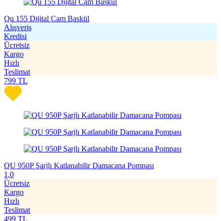
Qu 155 Dijital Cam Baskül
Alışveriş
Kredisi
Ücretsiz
Kargo
Hızlı
Teslimat
799
TL
QU 950P Şarjlı Katlanabilir Damacana Pompası
1,0
Ücretsiz
Kargo
Hızlı
Teslimat
499
TL