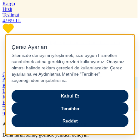
Kargo
Hızlı
Teslimat
4.999
TL
Qu QU747K High Speed Airstrait Saç Düzleştirici
Alışveriş
Kredisi
Ücretsiz
Kargo
Hızlı
Teslimat
9.999
TL
Aradığınız kriterlerde ürün bulunamamıştır.
Daha farklı sonuç görmek yeniden deneyin.