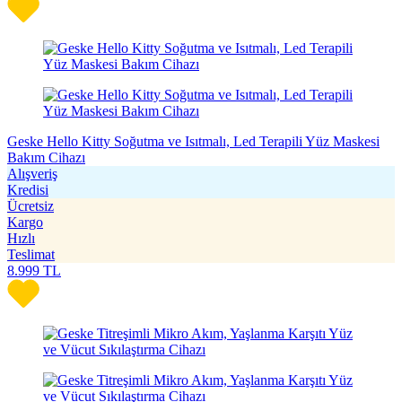
Geske Hello Kitty Soğutma ve Isıtmalı, Led Terapili Yüz Maskesi
Bakım Cihazı
Alışveriş
Kredisi
Ücretsiz
Kargo
Hızlı
Teslimat
8.999
TL