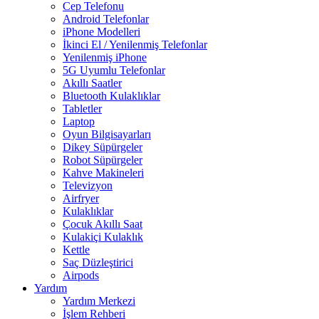
Cep Telefonu
Android Telefonlar
iPhone Modelleri
İkinci El / Yenilenmiş Telefonlar
Yenilenmiş iPhone
5G Uyumlu Telefonlar
Akıllı Saatler
Bluetooth Kulaklıklar
Tabletler
Laptop
Oyun Bilgisayarları
Dikey Süpürgeler
Robot Süpürgeler
Kahve Makineleri
Televizyon
Airfryer
Kulaklıklar
Çocuk Akıllı Saat
Kulakiçi Kulaklık
Kettle
Saç Düzleştirici
Airpods
Yardım
Yardım Merkezi
İşlem Rehberi