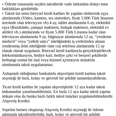
• Ödeme esnasında seçilen taksitlerde vade farkından dolayı tutar
farklılıkları görülebilir.
• Taksit üst sınırı bireysel kredi kartları ile yapılan elektronik eşya
alımlarında (Video, kamera, ses sistemleri, fiyatı 5.000 Türk lirasının
üzerinde olan televizyon vb) 4 ay, tablet alımlarında 6 ay, elektrikli
eşya (Buzdolabı, çamaşır makinesi, bulaşık makinesi, elektrikli ev
aletleri vb.) alımlarında ve fiyatı 5.000 Türk Lirasına kadar olan
televizyon alımlarında 9 ay, bilgisayar alımlarında 12 ay, “yenileme
merkezi” veya “yetkili satıcı” niteliğindeki iş yerlerinden alınan
yenilenmiş ürün niteliğinde olan cep telefonu alımlarında 12 ay
olarak olarak uygulanır. Bireysel kredi kartlarıyla gerçekleştirilecek
telekomünikasyon, hediye kart, hediye çeki ve benzeri şekillerde
herhangi somut bir mal veya hizmeti içermeyen ürünlerin
alımlarında taksit uygulanamaz.
Anlaşmalı olduğumuz bankalarla alışverişini kredi kartına taksit
seçeneği ile hızlı, kolay ve güvenli bir şekilde tamamlayabilirsin.
Ticari kredi kartları ile yapılan alışverişlerde 12 aya kadar taksit
imkanından yararlanabilirsiniz. En fazla 12 aya kadar taksit yapma
imkanı olsa da banka bazlı farklı taksit tutarları uygulanabilmektedir.
Alışveriş Kredisi
Sepetini hemen oluşturup Alışveriş Kredisi seçeneği ile ödeme
adımında taksitlendirebilir, hızlı, kolay ve güvenli bir şekilde