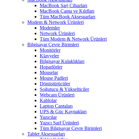
MacBook Şarj Cihazları
MacBook Çanta ve Kılıfları
Tüm MacBook Aksesuarları
Modem & Network Ürünleri
Modemler
Network Ürünleri
Tüm Modem & Network Ürünleri
Bilgisayar Çevre Birimleri
Monitörler
Klavyeler
BiIgisayar Kulaklıkları
Hoparlörler
Mouselar
Mouse Padleri
Dönüştürücüler
Soğutucu & Yükselticiler
Webcam Ürünleri
Kablolar
Laptop Çantaları
UPS & Güç Kaynakları
Yazıcılar
Yazıcı Sarf Ürünleri
Tüm Bilgisayar Çevre Birimleri
Tablet Aksesuarları