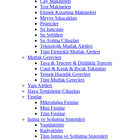
Çay Makineleri
Tost Makineleri
Ekmek Kızartma Makineleri
Meyve Sıkacakları
Pişiriciler
Su Isıtıcıları
Su Sebilleri
Su Arıtma Cihazları
Teknolojik Mutfak Aletleri
Tüm Elektrikli Mutfak Aletleri
Mutfak Gereçleri
Tava & Tencere & Düdüklü Tencere
Çatal & Kaşık & Bıçak Takımları
Yemek Hazırlık Gereçleri
Tüm Mutfak Gereçleri
Yapı Aletleri
Hava Temizleme Cihazları
Fırınlar
Mikrodalga Fırınlar
Mini Fırınlar
Tüm Fırınlar
Isıtma ve Soğutma Sistemleri
Vantilatörler
Radyatörler
Tüm Isıtma ve Soğutma Sistemleri