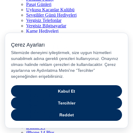
Pasaj Günleri
Uykusu Kaçanlar Kulübü
Sevgililer Günü Hediyeleri
Vergisiz Telefonlar
Vergisiz Bilgisayarlar
Karne Hediyeleri
Kurban Bayramı Kampanyası
Resmi Tatil Günleri
Pasaj Ödeme Teklifleri
Anneler Günü Hediyeleri
Babalar Günü
Taksitli Harikalar Diyarı
Popüler Ürünler
iPhone 17
iPhone 16
iPhone Air
iPhone 16 Pro Max
iPhone 17 Pro Max
iPhone 16E
iPhone 15
iPhone 15 Plus
iPhone 15 Pro
iPhone 15 Pro Max
iPhone 14
iPhone 14 Plus