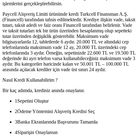
işlemlerini gerçekleştirebilirsin.
Paycell Alışveriş Limiti ürününde kredi Turkcell Finansman A.Ş.
(Financell) tarafından tahsis edilmektedir. Krediye ilişkin vade, taksit
tutarı, taksit adedi ve faiz oranı Financell tarafından belirlenir. Vade
ve taksit tutarları tek bir ürün üzerinden hesaplanmış olup sepetteki
tutar üzerinden değişiklik gösterebilir. Maksimum vade
bilgisayarlarda 12, tabletlerde 6 aydır. 20.000 TL ve altındaki cep
telefonlarında maksimum vade 12 ay, 20.000 TL üzerindeki cep
telefonlarında 3 aydır. Örneğin, sepetinizde 22.600 TL ve 19.500 TL
değerinde iki ayrı telefon varsa kullanabileceğiniz maksimum vade 3
aydır. Bu kategoriler haricinde kalan ve 50.001 TL – 100.000 TL
arasında açılacak krediler için vade üst sınırı 24 aydır.
Nasıl Kredi Kullanabilirim ?
Bir kaç adımda, krediniz anında onaylanır.
1
Sepetini Oluştur
2
Ödeme Yöntemini Alışveriş Kredisi Seç
3
Banka Ekranlarında Başvurunu Tamamla
4
Siparişin Onaylansın