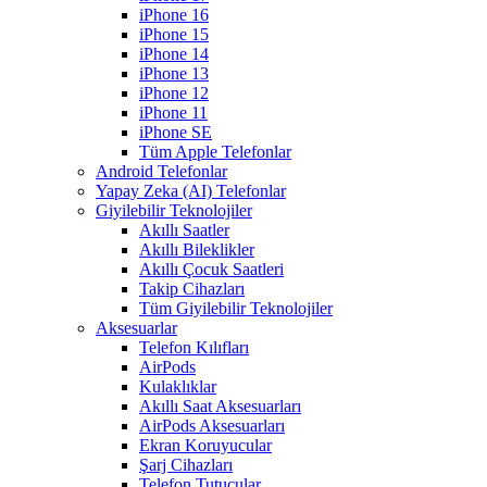
iPhone 16
iPhone 15
iPhone 14
iPhone 13
iPhone 12
iPhone 11
iPhone SE
Tüm Apple Telefonlar
Android Telefonlar
Yapay Zeka (AI) Telefonlar
Giyilebilir Teknolojiler
Akıllı Saatler
Akıllı Bileklikler
Akıllı Çocuk Saatleri
Takip Cihazları
Tüm Giyilebilir Teknolojiler
Aksesuarlar
Telefon Kılıfları
AirPods
Kulaklıklar
Akıllı Saat Aksesuarları
AirPods Aksesuarları
Ekran Koruyucular
Şarj Cihazları
Telefon Tutucular