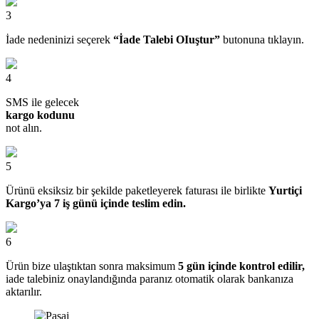
3
İade nedeninizi seçerek
“İade Talebi OIuştur”
butonuna tıklayın.
4
SMS ile gelecek
kargo kodunu
not alın.
5
Ürünü eksiksiz bir şekilde paketleyerek faturası ile birlikte
Yurtiçi
Kargo’ya 7 iş günü içinde teslim edin.
6
Ürün bize ulaştıktan sonra maksimum
5 gün içinde kontrol edilir,
iade talebiniz onaylandığında paranız otomatik olarak bankanıza
aktarılır.