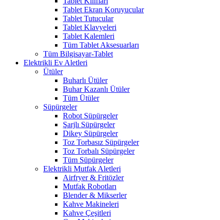
Tablet Kılıfları
Tablet Ekran Koruyucular
Tablet Tutucular
Tablet Klavyeleri
Tablet Kalemleri
Tüm Tablet Aksesuarları
Tüm Bilgisayar-Tablet
Elektrikli Ev Aletleri
Ütüler
Buharlı Ütüler
Buhar Kazanlı Ütüler
Tüm Ütüler
Süpürgeler
Robot Süpürgeler
Şarjlı Süpürgeler
Dikey Süpürgeler
Toz Torbasız Süpürgeler
Toz Torbalı Süpürgeler
Tüm Süpürgeler
Elektrikli Mutfak Aletleri
Airfryer & Fritözler
Mutfak Robotları
Blender & Mikserler
Kahve Makineleri
Kahve Çeşitleri