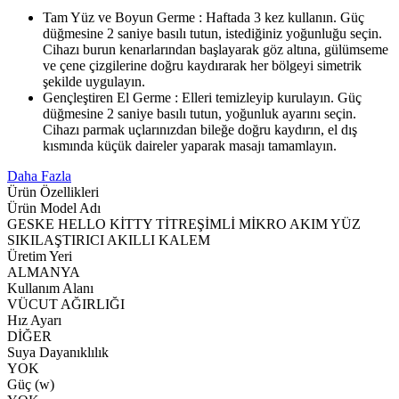
Tam Yüz ve Boyun Germe : Haftada 3 kez kullanın. Güç
düğmesine 2 saniye basılı tutun, istediğiniz yoğunluğu seçin.
Cihazı burun kenarlarından başlayarak göz altına, gülümseme
ve çene çizgilerine doğru kaydırarak her bölgeyi simetrik
şekilde uygulayın.
Gençleştiren El Germe : Elleri temizleyip kurulayın. Güç
düğmesine 2 saniye basılı tutun, yoğunluk ayarını seçin.
Cihazı parmak uçlarınızdan bileğe doğru kaydırın, el dış
kısmında küçük daireler yaparak masajı tamamlayın.
Daha Fazla
Ürün Özellikleri
Ürün Model Adı
GESKE HELLO KİTTY TİTREŞİMLİ MİKRO AKIM YÜZ
SIKILAŞTIRICI AKILLI KALEM
Üretim Yeri
ALMANYA
Kullanım Alanı
VÜCUT AĞIRLIĞI
Hız Ayarı
DİĞER
Suya Dayanıklılık
YOK
Güç (w)