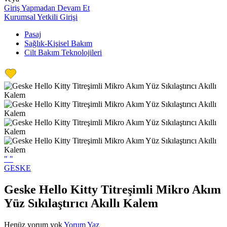
Giriş Yapmadan Devam Et
Kurumsal Yetkili Girişi
Pasaj
Sağlık-Kişisel Bakım
Cilt Bakım Teknolojileri
"
"
GESKE
Geske Hello Kitty Titreşimli Mikro Akım
Yüz Sıkılaştırıcı Akıllı Kalem
Henüz yorum yok
Yorum Yaz