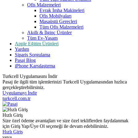
Ofis Malzemeleri
Evrak İmha Makineleri
Ofis Mobilyaları
Masaüstü Gereçleri
Tüm Ofis Malzemeleri
Akıllı & İlginç Ürünler
Tüm Ev-Yaşam
Apple Eğitim Ürünleri
Yardım
Sipariş Sorgulama
Pasaj Blog
iPhone Karşılaştırma
Turkcell Uygulamasını İndir
Pasaj ile ilgili tüm işlemlerinizi Turkcell Uygulamasından hızlıca
gerçekleştirebilirsiniz.
Uygulamayı İndir
turkcell.com.tr
Hızlı Giriş
Size özel ödeme avantajları ve size özel tekliflerden faydalanmak
için Giriş Yap/Üye Ol seçeneği ile devam edebilirsiniz.
Hızlı Giriş
veya