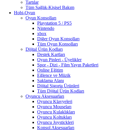
Tartılar
Tüm Sağlık-Kişisel Bakım
Hobi-Oyun
Oyun Konsolları
Playstation 5 / PS5
Nintendo
xbox
Diğer Oyun Konsolları
Tüm Oyun Konsolları
Dijital Ürün Kodları
Destek Kartları
Oyun Pinleri - Üyelikler
Spor - Dizi - Film Yayın Paketleri
Online Eğitim
Eğlence ve Müzik
Saklama Alanı
Dijital Sigorta Ürünleri
Tüm Dijital Ürün Kodları
Oyuncu Aksesuarları
Oyuncu Klavyeleri
Oyuncu Mouseları
Oyuncu Kulaklıkları
Oyuncu Koltukları
Oyuncu Joystickleri
Konsol Aksesuarları