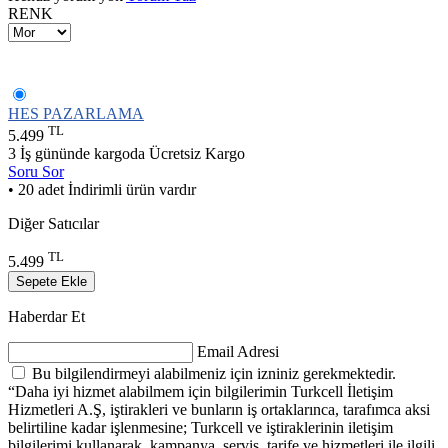
RENK
HES PAZARLAMA
TL
5.499
3 İş gününde kargoda
Ücretsiz Kargo
Soru Sor
• 20 adet İndirimli ürün vardır
Diğer Satıcılar
TL
5.499
Sepete Ekle
Haberdar Et
Email Adresi
Bu bilgilendirmeyi alabilmeniz için izniniz gerekmektedir.
“Daha iyi hizmet alabilmem için bilgilerimin Turkcell İletişim
Hizmetleri A.Ş, iştirakleri ve bunların iş ortaklarınca, tarafımca aksi
belirtiline kadar işlenmesine; Turkcell ve iştiraklerinin iletişim
bilgilerimi kullanarak, kampanya, servis, tarife ve hizmetleri ile ilgili