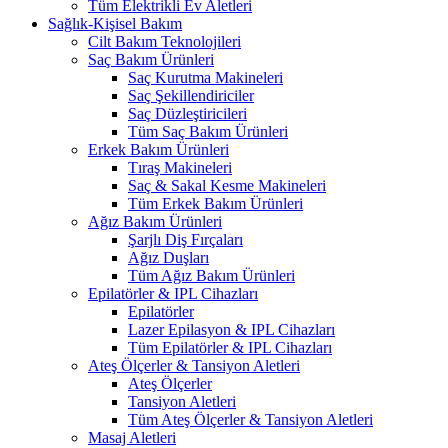
Tüm Elektrikli Ev Aletleri
Sağlık-Kişisel Bakım
Cilt Bakım Teknolojileri
Saç Bakım Ürünleri
Saç Kurutma Makineleri
Saç Şekillendiriciler
Saç Düzleştiricileri
Tüm Saç Bakım Ürünleri
Erkek Bakım Ürünleri
Tıraş Makineleri
Saç & Sakal Kesme Makineleri
Tüm Erkek Bakım Ürünleri
Ağız Bakım Ürünleri
Şarjlı Diş Fırçaları
Ağız Duşları
Tüm Ağız Bakım Ürünleri
Epilatörler & IPL Cihazları
Epilatörler
Lazer Epilasyon & IPL Cihazları
Tüm Epilatörler & IPL Cihazları
Ateş Ölçerler & Tansiyon Aletleri
Ateş Ölçerler
Tansiyon Aletleri
Tüm Ateş Ölçerler & Tansiyon Aletleri
Masaj Aletleri