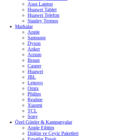
Asus Laptop
Huawei Tablet
Huawei Telefon
Stanley Termos
Markalar
Apple
Samsung
Dyson
Anker
Arzum
Braun
Casper
Huawei
JBL
Lenovo
Omix
Philips
Realme
Xiaomi
TCL
Sony
Özel Günler & Kampanyalar
Apple Eğitim
Düğün ve Çeyiz Paketleri
Fırsatlar Pasajı