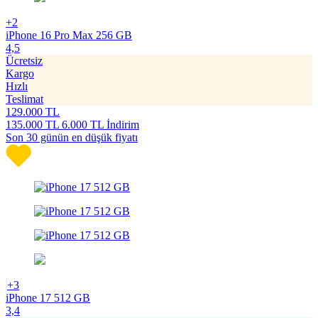
+2
iPhone 16 Pro Max 256 GB
4,5
Ücretsiz
Kargo
Hızlı
Teslimat
129.000
TL
135.000
TL
6.000 TL İndirim
Son 30 günün en düşük fiyatı
+3
iPhone 17 512 GB
3,4