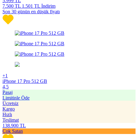
5.999
TL
7.500
TL
1.501 TL İndirim
Son 30 günün en düşük fiyatı
+1
iPhone 17 Pro 512 GB
4,5
Pasaj
Limitinle Öde
Ücretsiz
Kargo
Hızlı
Teslimat
138.900
TL
Çok Satan