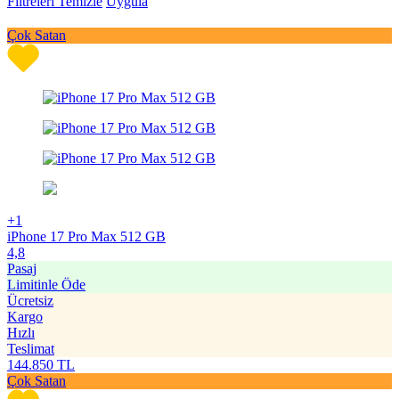
Filtreleri Temizle
Uygula
Çok Satan
+1
iPhone 17 Pro Max 512 GB
4,8
Pasaj
Limitinle Öde
Ücretsiz
Kargo
Hızlı
Teslimat
144.850
TL
Çok Satan