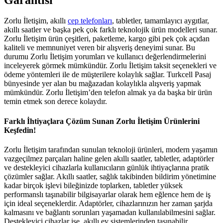
Zorlu İletişim, akıllı
cep telefonları
, tabletler, tamamlayıcı aygıtlar,
akıllı saatler ve başka pek çok farklı teknolojik ürün modelleri sunar.
Zorlu İletişim ürün çeşitleri, paketleme, kargo gibi pek çok açıdan
kaliteli ve memnuniyet veren bir alışveriş deneyimi sunar. Bu
durumu Zorlu İletişim yorumları ve kullanıcı değerlendirmelerini
inceleyerek görmek mümkündür. Zorlu İletişim taksit seçenekleri ve
ödeme yöntemleri ile de müşterilere kolaylık sağlar. Turkcell Pasaj
bünyesinde yer alan bu mağazadan kolaylıkla alışveriş yapmak
mümkündür. Zorlu İletişim’den telefon almak ya da başka bir ürün
temin etmek son derece kolaydır.
Farklı İhtiyaçlara Çözüm Sunan Zorlu İletişim Ürünlerini
Keşfedin!
Zorlu İletişim tarafından sunulan teknoloji ürünleri, modern yaşamın
vazgeçilmez parçaları haline gelen akıllı saatler, tabletler, adaptörler
ve destekleyici cihazlarla kullanıcıların günlük ihtiyaçlarına pratik
çözümler sağlar. Akıllı saatler, sağlık takibinden bildirim yönetimine
kadar birçok işlevi bileğinizde toplarken, tabletler yüksek
performanslı taşınabilir bilgisayarlar olarak hem eğlence hem de iş
için ideal seçeneklerdir. Adaptörler, cihazlarınızın her zaman şarjda
kalmasını ve bağlantı sorunları yaşamadan kullanılabilmesini sağlar.
Destekleyici cihazlar ise, akıllı ev sistemlerinden taşınabilir