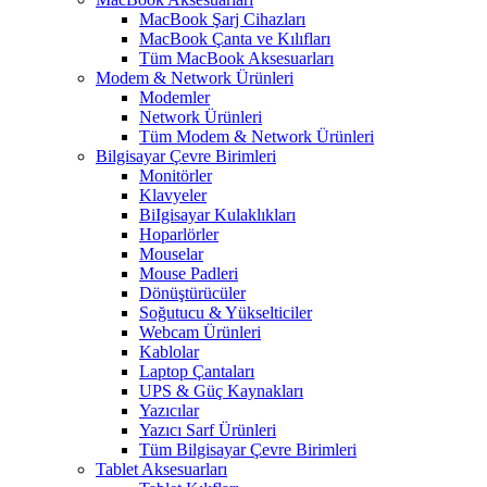
MacBook Şarj Cihazları
MacBook Çanta ve Kılıfları
Tüm MacBook Aksesuarları
Modem & Network Ürünleri
Modemler
Network Ürünleri
Tüm Modem & Network Ürünleri
Bilgisayar Çevre Birimleri
Monitörler
Klavyeler
BiIgisayar Kulaklıkları
Hoparlörler
Mouselar
Mouse Padleri
Dönüştürücüler
Soğutucu & Yükselticiler
Webcam Ürünleri
Kablolar
Laptop Çantaları
UPS & Güç Kaynakları
Yazıcılar
Yazıcı Sarf Ürünleri
Tüm Bilgisayar Çevre Birimleri
Tablet Aksesuarları