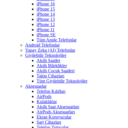
iPhone 16
iPhone 15
iPhone 14
iPhone 13
iPhone 12
iPhone 11
iPhone SE
Tüm Apple Telefonlar
Android Telefonlar
Yapay Zeka (AI) Telefonlar
Giyilebilir Teknolojiler
Akıllı Saatler
Akıllı Bileklikler
Akıllı Çocuk Saatleri
Takip Cihazları
Tüm Giyilebilir Teknolojiler
Aksesuarlar
Telefon Kılıfları
AirPods
Kulaklıklar
Akıllı Saat Aksesuarları
AirPods Aksesuarları
Ekran Koruyucular
Şarj Cihazları
Telefon Tutucular