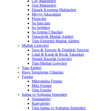
Çay Makineleri
Tost Makineleri
Ekmek Kızartma Makineleri
Meyve Sıkacakları
Pişiriciler
Su Isıtıcıları
Su Sebilleri
Su Arıtma Cihazları
Teknolojik Mutfak Aletleri
Tüm Elektrikli Mutfak Aletleri
Mutfak Gereçleri
Tava & Tencere & Düdüklü Tencere
Çatal & Kaşık & Bıçak Takımları
Yemek Hazırlık Gereçleri
Tüm Mutfak Gereçleri
Yapı Aletleri
Hava Temizleme Cihazları
Fırınlar
Mikrodalga Fırınlar
Mini Fırınlar
Tüm Fırınlar
Isıtma ve Soğutma Sistemleri
Vantilatörler
Radyatörler
Tüm Isıtma ve Soğutma Sistemleri