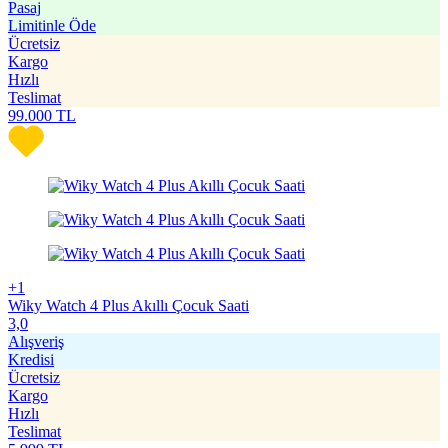
Pasaj
Limitinle Öde
Ücretsiz
Kargo
Hızlı
Teslimat
99.000
TL
+1
Wiky Watch 4 Plus Akıllı Çocuk Saati
3,0
Alışveriş
Kredisi
Ücretsiz
Kargo
Hızlı
Teslimat