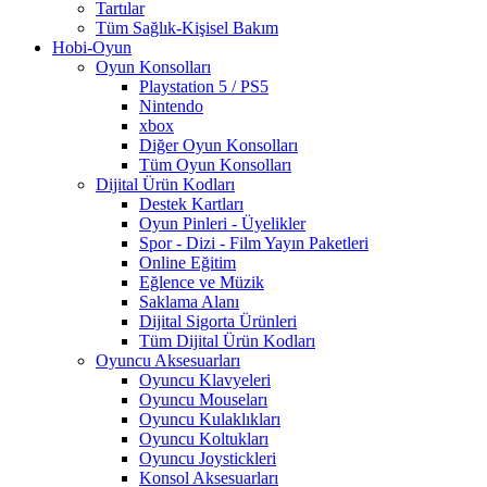
Tartılar
Tüm Sağlık-Kişisel Bakım
Hobi-Oyun
Oyun Konsolları
Playstation 5 / PS5
Nintendo
xbox
Diğer Oyun Konsolları
Tüm Oyun Konsolları
Dijital Ürün Kodları
Destek Kartları
Oyun Pinleri - Üyelikler
Spor - Dizi - Film Yayın Paketleri
Online Eğitim
Eğlence ve Müzik
Saklama Alanı
Dijital Sigorta Ürünleri
Tüm Dijital Ürün Kodları
Oyuncu Aksesuarları
Oyuncu Klavyeleri
Oyuncu Mouseları
Oyuncu Kulaklıkları
Oyuncu Koltukları
Oyuncu Joystickleri
Konsol Aksesuarları