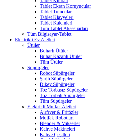
Tablet Kılıfları
Tablet Ekran Koruyucular
Tablet Tutucular
Tablet Klavyeleri
Tablet Kalemleri
Tüm Tablet Aksesuarları
Tüm Bilgisayar-Tablet
Elektrikli Ev Aletleri
Ütüler
Buharlı Ütüler
Buhar Kazanlı Ütüler
Tüm Ütüler
Süpürgeler
Robot Süpürgeler
Şarjlı Süpürgeler
Dikey Süpürgeler
Toz Torbasız Süpürgeler
Toz Torbalı Süpürgeler
Tüm Süpürgeler
Elektrikli Mutfak Aletleri
Airfryer & Fritözler
Mutfak Robotları
Blender & Mikserler
Kahve Makineleri
Kahve Çeşitleri