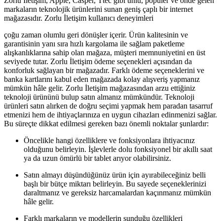
Zorlu İletişim, Apple, Casper, Ttec gibi ünlü, popüler ve önde gelen
markaların teknolojik ürünlerini sunan geniş çaplı bir internet
mağazasıdır. Zorlu İletişim kullanıcı deneyimleri
çoğu zaman olumlu geri dönüşler içerir. Ürün kalitesinin ve
garantisinin yanı sıra hızlı kargolama ile sağlam paketleme
alışkanlıklarına sahip olan mağaza, müşteri memnuniyetini en üst
seviyede tutar. Zorlu İletişim ödeme seçenekleri açısından da
konforluk sağlayan bir mağazadır. Farklı ödeme seçeneklerini ve
banka kartlarını kabul eden mağazada kolay alışveriş yapmanız
mümkün hâle gelir. Zorlu İletişim mağazasından arzu ettiğiniz
teknoloji ürününü bulup satın almanız mümkündür. Teknoloji
ürünleri satın alırken de doğru seçimi yapmak hem paradan tasarruf
etmenizi hem de ihtiyaçlarınıza en uygun cihazları edinmenizi sağlar.
Bu süreçte dikkat edilmesi gereken bazı önemli noktalar şunlardır:
Öncelikle hangi özelliklere ve fonksiyonlara ihtiyacınız
olduğunu belirleyin. İşlevlerle dolu fonksiyonel bir akıllı saat
ya da uzun ömürlü bir tablet arıyor olabilirsiniz.
Satın almayı düşündüğünüz ürün için ayırabileceğiniz belli
başlı bir bütçe miktarı belirleyin. Bu sayede seçeneklerinizi
daraltmanız ve gereksiz harcamalardan kaçınmanız mümkün
hâle gelir.
Farklı markaların ve modellerin sunduğu özellikleri