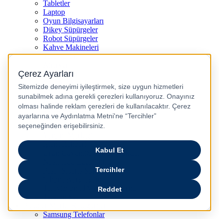
Tabletler
Laptop
Oyun Bilgisayarları
Dikey Süpürgeler
Robot Süpürgeler
Kahve Makineleri
Televizyon
Airfryer
Kulaklıklar
Çocuk Akıllı Saat
Kulakiçi Kulaklık
Kettle
Saç Düzleştirici
Airpods
Yardım
Yardım Merkezi
İşlem Rehberi
Ürün Güvenliği Temas Noktası
Nasıl İade Edebilirim?
Pasaj Sipariş Sorgulama
iPhone Karşılaştırma
Televizyon (TV) Karşılaştırma
Telefon Sat
Popüler Marka Kategoriler
Samsung Telefonlar