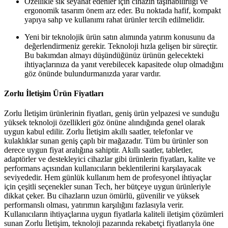
Özellikle sık seyahat edenler için cihazın taşınabilirliği ve
ergonomik tasarım önem arz eder. Bu noktada hafif, kompakt
yapıya sahp ve kullanımı rahat ürünler tercih edilmelidir.
Yeni bir teknolojik ürün satın alımında yatırım konusunu da
değerlendirmeniz gerekir. Teknoloji hızla gelişen bir süreçtir.
Bu bakımdan almayı düşündüğünüz ürünün gelecekteki
ihtiyaçlarınıza da yanıt verebilecek kapasitede olup olmadığını
göz önünde bulundurmanızda yarar vardır.
Zorlu İletişim Ürün Fiyatları
Zorlu İletişim ürünlerinin fiyatları, geniş ürün yelpazesi ve sunduğu
yüksek teknoloji özellikleri göz önüne alındığında genel olarak
uygun kabul edilir. Zorlu İletişim akıllı saatler, telefonlar ve
kulaklıklar sunan geniş çaplı bir mağazadır. Tüm bu ürünler son
derece uygun fiyat aralığına sahiptir. Akıllı saatler, tabletler,
adaptörler ve destekleyici cihazlar gibi ürünlerin fiyatları, kalite ve
performans açısından kullanıcıların beklentilerini karşılayacak
seviyededir. Hem günlük kullanım hem de profesyonel ihtiyaçlar
için çeşitli seçenekler sunan Tech, her bütçeye uygun ürünleriyle
dikkat çeker. Bu cihazların uzun ömürlü, güvenilir ve yüksek
performanslı olması, yatırımın karşılığını fazlasıyla verir.
Kullanıcıların ihtiyaçlarına uygun fiyatlarla kaliteli iletişim çözümleri
sunan Zorlu İletişim, teknoloji pazarında rekabetçi fiyatlarıyla öne