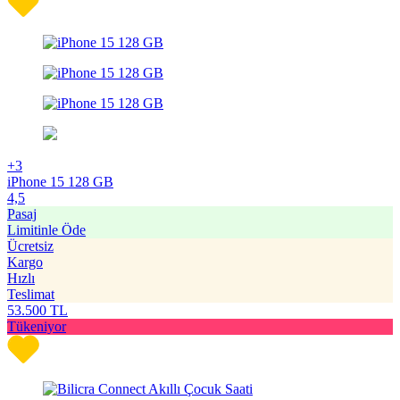
+3
iPhone 15 128 GB
4,5
Pasaj
Limitinle Öde
Ücretsiz
Kargo
Hızlı
Teslimat
53.500
TL
Tükeniyor