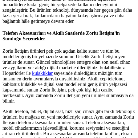
hoparlörlere kadar geniş bir yelpazede kullanıcı deneyimini
zenginleştirir. Bu ürünler, teknoloji dünyasında her geçen gün daha
fazla yer alarak, kullanıcıların hayatını kolaylaştırmaya ve daha
bağlantılı hâle getirmeye devam eder.
Telefon Aksesuarları ve Akıllı Saatlerde Zorlu İletişim’in
Sunduğu Seçenekler
Zorlu İletişim ürünleri pek çok açıdan kalite sunar ve tüm bu
modeller geniş bir yelpazede sunulur. Üstelik Zorlu İletişim yeni
ürünler de sunar. Güncel teknolojilere entegre olan son nesil cihaz
ve aygıtların yer aldığı dijital markette dilediğinizi bulabilirsiniz.
Hoparlörler ile
kulaklıklar
sayesinde dinlediğiniz müziğin tüm
tınısını en derin ayrıntılarıyla duyabilirsiniz. Akıllı cep telefonu,
kablosuz kulaklık ve dijital saat modellerini geniş ürün yelpazesi
kapsamında sunan Zorlu İletişim, pek çok kişi için cazibe
merkezidir. Aynı zamanda Zorlu İletişim yeni ürünler sunmasıyla da
bilinir.
Akıllı telefon, tablet, dijital saat, hızlı şarj cihazı gibi farklı teknolojik
ürünleri bu mağaza en yeni modelleriyle sunar. Aynı zamanda Zorlu
İletişim telefon aksesuarları ürünleri sunar. Telefon aksesuarları,
mobil cihazlarımızın işlevselliğini, koruma seviyesini ve estetiğini
artıran ek ürünlerdir. Bu aksesuarlar arasında telefon kılıfları, ekran