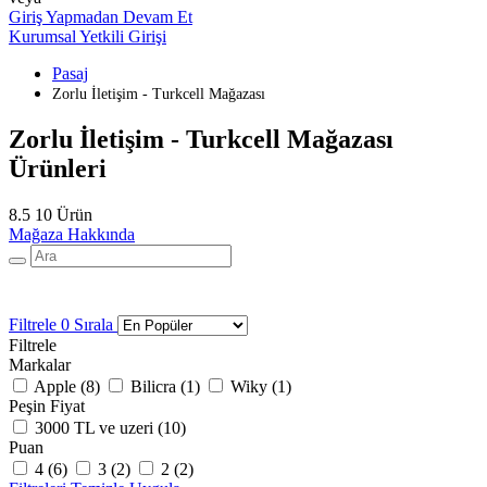
Giriş Yapmadan Devam Et
Kurumsal Yetkili Girişi
Pasaj
Zorlu İletişim - Turkcell Mağazası
Zorlu İletişim - Turkcell Mağazası
Ürünleri
8.5
10 Ürün
Mağaza Hakkında
Filtrele
0
Sırala
Filtrele
Markalar
Apple (
8
)
Bilicra (
1
)
Wiky (
1
)
Peşin Fiyat
3000 TL ve uzeri (
10
)
Puan
4 (
6
)
3 (
2
)
2 (
2
)