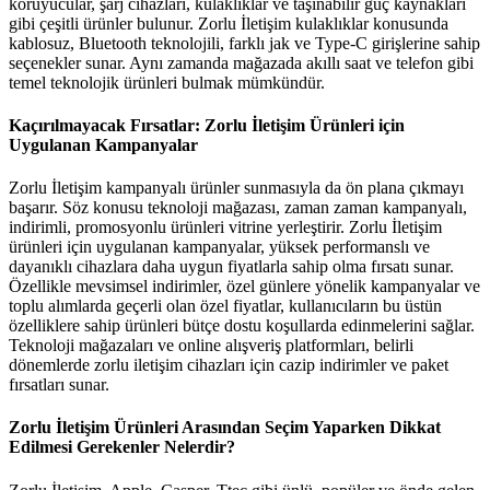
koruyucular, şarj cihazları, kulaklıklar ve taşınabilir güç kaynakları
gibi çeşitli ürünler bulunur. Zorlu İletişim kulaklıklar konusunda
kablosuz, Bluetooth teknolojili, farklı jak ve Type-C girişlerine sahip
seçenekler sunar. Aynı zamanda mağazada akıllı saat ve telefon gibi
temel teknolojik ürünleri bulmak mümkündür.
Kaçırılmayacak Fırsatlar: Zorlu İletişim Ürünleri için
Uygulanan Kampanyalar
Zorlu İletişim kampanyalı ürünler sunmasıyla da ön plana çıkmayı
başarır. Söz konusu teknoloji mağazası, zaman zaman kampanyalı,
indirimli, promosyonlu ürünleri vitrine yerleştirir. Zorlu İletişim
ürünleri için uygulanan kampanyalar, yüksek performanslı ve
dayanıklı cihazlara daha uygun fiyatlarla sahip olma fırsatı sunar.
Özellikle mevsimsel indirimler, özel günlere yönelik kampanyalar ve
toplu alımlarda geçerli olan özel fiyatlar, kullanıcıların bu üstün
özelliklere sahip ürünleri bütçe dostu koşullarda edinmelerini sağlar.
Teknoloji mağazaları ve online alışveriş platformları, belirli
dönemlerde zorlu iletişim cihazları için cazip indirimler ve paket
fırsatları sunar.
Zorlu İletişim Ürünleri Arasından Seçim Yaparken Dikkat
Edilmesi Gerekenler Nelerdir?