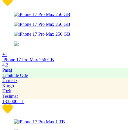
+1
iPhone 17 Pro Max 256 GB
4,2
Pasaj
Limitinle Öde
Ücretsiz
Kargo
Hızlı
Teslimat
133.000
TL