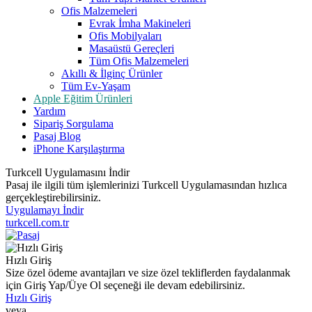
Ofis Malzemeleri
Evrak İmha Makineleri
Ofis Mobilyaları
Masaüstü Gereçleri
Tüm Ofis Malzemeleri
Akıllı & İlginç Ürünler
Tüm Ev-Yaşam
Apple Eğitim Ürünleri
Yardım
Sipariş Sorgulama
Pasaj Blog
iPhone Karşılaştırma
Turkcell Uygulamasını İndir
Pasaj ile ilgili tüm işlemlerinizi Turkcell Uygulamasından hızlıca
gerçekleştirebilirsiniz.
Uygulamayı İndir
turkcell.com.tr
Hızlı Giriş
Size özel ödeme avantajları ve size özel tekliflerden faydalanmak
için Giriş Yap/Üye Ol seçeneği ile devam edebilirsiniz.
Hızlı Giriş
veya