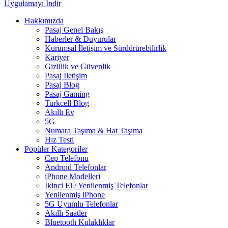
Uygulamayı İndir
Hakkımızda
Pasaj Genel Bakış
Haberler & Duyurular
Kurumsal İletişim ve Sürdürürebilirlik
Kariyer
Gizlilik ve Güvenlik
Pasaj İletişim
Pasaj Blog
Pasaj Gaming
Turkcell Blog
Akıllı Ev
5G
Numara Taşıma & Hat Taşıma
Hız Testi
Popüler Kategoriler
Cep Telefonu
Android Telefonlar
iPhone Modelleri
İkinci El / Yenilenmiş Telefonlar
Yenilenmiş iPhone
5G Uyumlu Telefonlar
Akıllı Saatler
Bluetooth Kulaklıklar