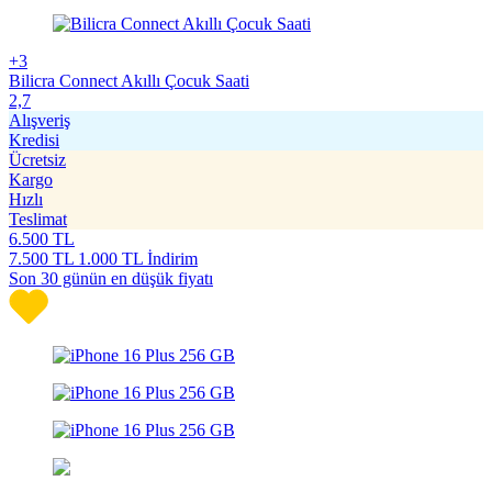
+3
Bilicra Connect Akıllı Çocuk Saati
2,7
Alışveriş
Kredisi
Ücretsiz
Kargo
Hızlı
Teslimat
6.500
TL
7.500
TL
1.000 TL İndirim
Son 30 günün en düşük fiyatı