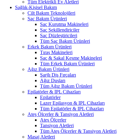
Tüm Elektrikli Ev Aletleri
Sağlık-Kişisel Bakım
Cilt Bakım Teknolojileri
Saç Bakım Ürünleri
Saç Kurutma Makineleri
Saç Şekillendiriciler
Saç Düzleştiricileri
Tüm Saç Bakım Ürünleri
Erkek Bakım Ürünleri
Tıraş Makineleri
Saç & Sakal Kesme Makineleri
Tüm Erkek Bakım Ürünleri
Ağız Bakım Ürünleri
Şarjlı Diş Fırçaları
Ağız Duşları
Tüm Ağız Bakım Ürünleri
Epilatörler & IPL Cihazları
Epilatörler
Lazer Epilasyon & IPL Cihazları
Tüm Epilatörler & IPL Cihazları
Ateş Ölçerler & Tansiyon Aletleri
Ateş Ölçerler
Tansiyon Aletleri
Tüm Ateş Ölçerler & Tansiyon Aletleri
Masaj Aletleri