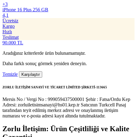
+3
iPhone 16 Plus 256 GB
4,1
Ücretsiz
Kargo
Hızlı
Teslimat
90.000
TL
Aradığınız kriterlerde ürün bulunamamıştır.
Daha farklı sonuç görmek yeniden deneyin.
Temizle
Karşılaştır
ZORLU İLETİŞİM SANAYİ VE TİCARET LİMİTED ŞİRKETİ-113665
Mersis No / Vergi No : 999059437500001
Şehir : Fatsa/Ordu
Kep
Adresi: zorluiletisimsanayi@hs01.kep.tr
Satıcının Turkcell Pasaj
tarafından teyit edilmiş merkez adresi ve onaylanmış iletişim
numarası ve e-posta adresi kayıt altında tutulmaktadır.
Zorlu İletişim: Ürün Çeşitliliği ve Kalite
Garantisi