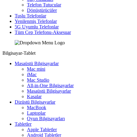
Telefon Tutucular
Dönüştürücüler
Tuşlu Telefonlar
Yenilenmiş Telefonlar
5G Uyumlu Telefonlar
Tüm Cep Telefonu-Aksesuar
Bilgisayar-Tablet
Masaüstü Bilgisayarlar
Mac mini
iMac
Mac Studio
All-in-One Bilgisayarlar
Masaüstü Bilgisayarlar
Kasalar
Dizüstü Bilgisayarlar
MacBook
Laptoplar
Oyun Bilgisayarları
Tabletler
Apple Tabletler
Android Tabletler