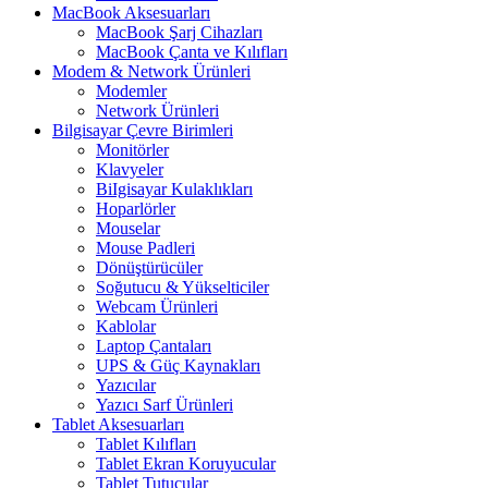
MacBook Aksesuarları
MacBook Şarj Cihazları
MacBook Çanta ve Kılıfları
Modem & Network Ürünleri
Modemler
Network Ürünleri
Bilgisayar Çevre Birimleri
Monitörler
Klavyeler
BiIgisayar Kulaklıkları
Hoparlörler
Mouselar
Mouse Padleri
Dönüştürücüler
Soğutucu & Yükselticiler
Webcam Ürünleri
Kablolar
Laptop Çantaları
UPS & Güç Kaynakları
Yazıcılar
Yazıcı Sarf Ürünleri
Tablet Aksesuarları
Tablet Kılıfları
Tablet Ekran Koruyucular
Tablet Tutucular