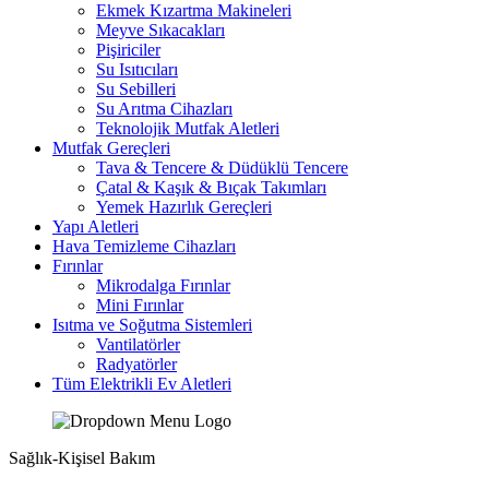
Ekmek Kızartma Makineleri
Meyve Sıkacakları
Pişiriciler
Su Isıtıcıları
Su Sebilleri
Su Arıtma Cihazları
Teknolojik Mutfak Aletleri
Mutfak Gereçleri
Tava & Tencere & Düdüklü Tencere
Çatal & Kaşık & Bıçak Takımları
Yemek Hazırlık Gereçleri
Yapı Aletleri
Hava Temizleme Cihazları
Fırınlar
Mikrodalga Fırınlar
Mini Fırınlar
Isıtma ve Soğutma Sistemleri
Vantilatörler
Radyatörler
Tüm Elektrikli Ev Aletleri
Sağlık-Kişisel Bakım