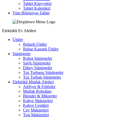
Tablet Klavyeleri
Tablet Kalemleri
Tüm Bilgisayar-Tablet
Elektrikli Ev Aletleri
Ütüler
Buharlı Ütüler
Buhar Kazanlı Ütüler
Süpürgeler
Robot Süpürgeler
Şarjlı Süpürgeler
Dikey Süpürgeler
Toz Torbasız Süpürgeler
Toz Torbalı Süpürgeler
Elektrikli Mutfak Aletleri
Airfryer & Fritözler
Mutfak Robotları
Blender & Mikserler
Kahve Makineleri
Kahve Çeşitleri
Çay Makineleri
Tost Makineleri