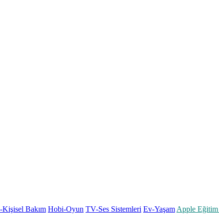
k-Kişisel Bakım
Hobi-Oyun
TV-Ses Sistemleri
Ev-Yaşam
Apple Eğitim