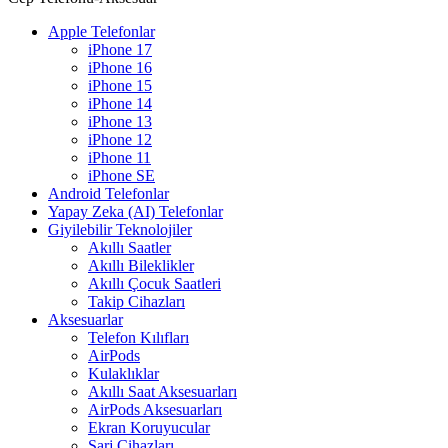
Apple Telefonlar
iPhone 17
iPhone 16
iPhone 15
iPhone 14
iPhone 13
iPhone 12
iPhone 11
iPhone SE
Android Telefonlar
Yapay Zeka (AI) Telefonlar
Giyilebilir Teknolojiler
Akıllı Saatler
Akıllı Bileklikler
Akıllı Çocuk Saatleri
Takip Cihazları
Aksesuarlar
Telefon Kılıfları
AirPods
Kulaklıklar
Akıllı Saat Aksesuarları
AirPods Aksesuarları
Ekran Koruyucular
Şarj Cihazları