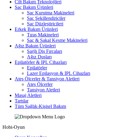
Cilt Bakım Teknolojileri
Saç Bakım Ürünleri
Saç Kurutma Makineleri
Saç Şekillendiriciler
Saç Düzleştiricileri
Erkek Bakım Ürünleri
Tıraş Makineleri
Saç & Sakal Kesme Makineleri
Ağız Bakım Ürünleri
Şarjlı Diş Fırçaları
Ağız Duşları
Epilatörler & IPL Cihazları
Epilatörler
Lazer Epilasyon & IPL Cihazları
Ateş Ölçerler & Tansiyon Aletleri
Ateş Ölçerler
Tansiyon Aletleri
Masaj Aletleri
Tartılar
Tüm Sağlık-Kişisel Bakım
Hobi-Oyun