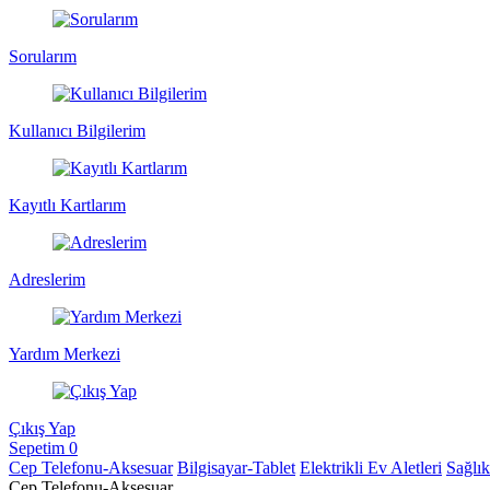
Sorularım
Kullanıcı Bilgilerim
Kayıtlı Kartlarım
Adreslerim
Yardım Merkezi
Çıkış Yap
Sepetim
0
Cep Telefonu-Aksesuar
Bilgisayar-Tablet
Elektrikli Ev Aletleri
Sağlı
Cep Telefonu-Aksesuar