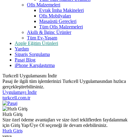
Ofis Malzemeleri
Evrak İmha Makineleri
Ofis Mobilyaları
Masaüstü Gereçleri
Tüm Ofis Malzemeleri
Akıllı & İlginç Ürünler
Tüm Ev-Yaşam
Apple Eğitim Ürünleri
Yardım
Sipariş Sorgulama
Pasaj Blog
iPhone Karşılaştırma
Turkcell Uygulamasını İndir
Pasaj ile ilgili tüm işlemlerinizi Turkcell Uygulamasından hızlıca
gerçekleştirebilirsiniz.
Uygulamayı İndir
turkcell.com.tr
Hızlı Giriş
Size özel ödeme avantajları ve size özel tekliflerden faydalanmak
için Giriş Yap/Üye Ol seçeneği ile devam edebilirsiniz.
Hızlı Giriş
veya