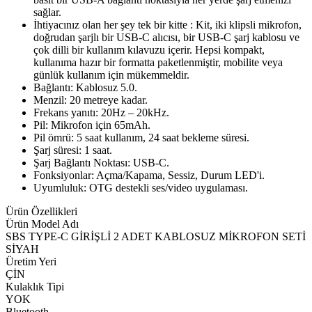
sağlar.
İhtiyacınız olan her şey tek bir kitte : Kit, iki klipsli mikrofon,
doğrudan şarjlı bir USB-C alıcısı, bir USB-C şarj kablosu ve
çok dilli bir kullanım kılavuzu içerir. Hepsi kompakt,
kullanıma hazır bir formatta paketlenmiştir, mobilite veya
günlük kullanım için mükemmeldir.
Bağlantı: Kablosuz 5.0.
Menzil: 20 metreye kadar.
Frekans yanıtı: 20Hz – 20kHz.
Pil: Mikrofon için 65mAh.
Pil ömrü: 5 saat kullanım, 24 saat bekleme süresi.
Şarj süresi: 1 saat.
Şarj Bağlantı Noktası: USB-C.
Fonksiyonlar: Açma/Kapama, Sessiz, Durum LED'i.
Uyumluluk: OTG destekli ses/video uygulaması.
Ürün Özellikleri
Ürün Model Adı
SBS TYPE-C GİRİŞLİ 2 ADET KABLOSUZ MİKROFON SETİ
SİYAH
Üretim Yeri
ÇİN
Kulaklık Tipi
YOK
Bluetooth