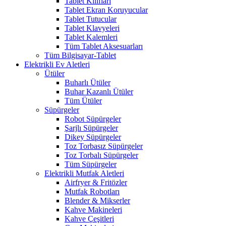
Tablet Kılıfları
Tablet Ekran Koruyucular
Tablet Tutucular
Tablet Klavyeleri
Tablet Kalemleri
Tüm Tablet Aksesuarları
Tüm Bilgisayar-Tablet
Elektrikli Ev Aletleri
Ütüler
Buharlı Ütüler
Buhar Kazanlı Ütüler
Tüm Ütüler
Süpürgeler
Robot Süpürgeler
Şarjlı Süpürgeler
Dikey Süpürgeler
Toz Torbasız Süpürgeler
Toz Torbalı Süpürgeler
Tüm Süpürgeler
Elektrikli Mutfak Aletleri
Airfryer & Fritözler
Mutfak Robotları
Blender & Mikserler
Kahve Makineleri
Kahve Çeşitleri