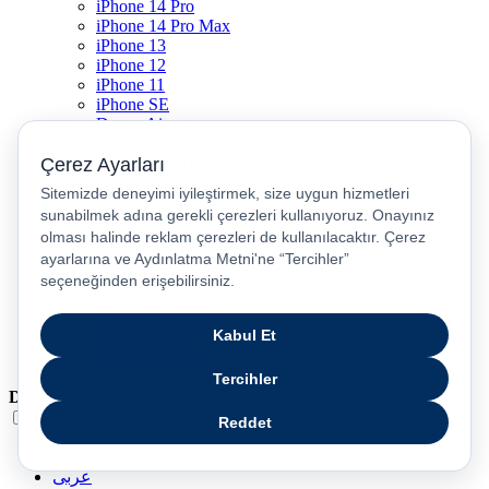
iPhone 14 Pro
iPhone 14 Pro Max
iPhone 13
iPhone 12
iPhone 11
iPhone SE
Dyson Airwrap
Dyson V15
Dyson V15 Detect Submarine
Dyson Airstrait
Dyson V12
Dyson V8
Samsung Galaxy S25
Samsung Galaxy S25 Ultra
PS5 / Playstation 5
PS4 / Playstation 4
Nintendo Switch
Xbox Series S
Xbox Series X
Dil
Türkçe
English
عربى