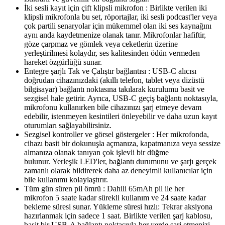
İki sesli kayıt için çift klipsli mikrofon : Birlikte verilen iki
klipsli mikrofonla bu set, röportajlar, iki sesli podcast'ler veya
çok partili senaryolar için mükemmel olan iki ses kaynağını
aynı anda kaydetmenize olanak tanır. Mikrofonlar hafiftir,
göze çarpmaz ve gömlek veya ceketlerin üzerine
yerleştirilmesi kolaydır, ses kalitesinden ödün vermeden
hareket özgürlüğü sunar.
Entegre şarjlı Tak ve Çalıştır bağlantısı : USB-C alıcısı
doğrudan cihazınızdaki (akıllı telefon, tablet veya dizüstü
bilgisayar) bağlantı noktasına takılarak kurulumu basit ve
sezgisel hale getirir. Ayrıca, USB-C geçiş bağlantı noktasıyla,
mikrofonu kullanırken bile cihazınızı şarj etmeye devam
edebilir, istenmeyen kesintileri önleyebilir ve daha uzun kayıt
oturumları sağlayabilirsiniz.
Sezgisel kontroller ve görsel göstergeler : Her mikrofonda,
cihazı basit bir dokunuşla açmanıza, kapatmanıza veya sessize
almanıza olanak tanıyan çok işlevli bir düğme
bulunur. Yerleşik LED'ler, bağlantı durumunu ve şarjı gerçek
zamanlı olarak bildirerek daha az deneyimli kullanıcılar için
bile kullanımı kolaylaştırır.
Tüm gün süren pil ömrü : Dahili 65mAh pil ile her
mikrofon 5 saate kadar sürekli kullanım ve 24 saate kadar
bekleme süresi sunar. Yükleme süresi hızlı: Tekrar aksiyona
hazırlanmak için sadece 1 saat. Birlikte verilen şarj kablosu,
basit bir USB-A bağlantı noktasıyla her yerde şarj etmenizi