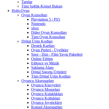
Tartılar
Tüm Sağlık-Kişisel Bakım
Hobi-Oyun
Oyun Konsolları
Playstation 5 / PS5
Nintendo
xbox
Diğer Oyun Konsolları
Tüm Oyun Konsolları
Dijital Ürün Kodları
Destek Kartları
Oyun Pinleri - Üyelikler
Spor - Dizi - Film Yayın Paketleri
Online Eğitim
Eğlence ve Müzik
Saklama Alanı
Dijital Sigorta Ürünleri
Tüm Dijital Ürün Kodları
Oyuncu Aksesuarları
Oyuncu Klavyeleri
Oyuncu Mouseları
Oyuncu Kulaklıkları
Oyuncu Koltukları
Oyuncu Joystickleri
Konsol Aksesuarları