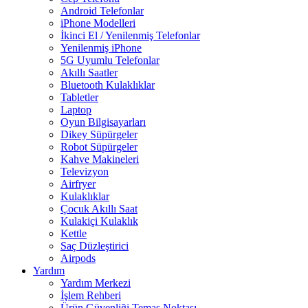
Android Telefonlar
iPhone Modelleri
İkinci El / Yenilenmiş Telefonlar
Yenilenmiş iPhone
5G Uyumlu Telefonlar
Akıllı Saatler
Bluetooth Kulaklıklar
Tabletler
Laptop
Oyun Bilgisayarları
Dikey Süpürgeler
Robot Süpürgeler
Kahve Makineleri
Televizyon
Airfryer
Kulaklıklar
Çocuk Akıllı Saat
Kulakiçi Kulaklık
Kettle
Saç Düzleştirici
Airpods
Yardım
Yardım Merkezi
İşlem Rehberi
Ürün Güvenliği Temas Noktası