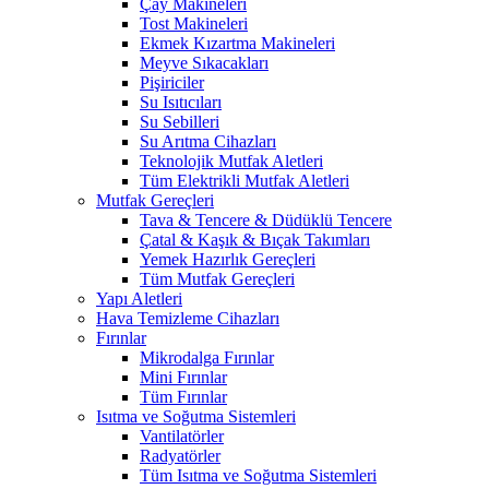
Çay Makineleri
Tost Makineleri
Ekmek Kızartma Makineleri
Meyve Sıkacakları
Pişiriciler
Su Isıtıcıları
Su Sebilleri
Su Arıtma Cihazları
Teknolojik Mutfak Aletleri
Tüm Elektrikli Mutfak Aletleri
Mutfak Gereçleri
Tava & Tencere & Düdüklü Tencere
Çatal & Kaşık & Bıçak Takımları
Yemek Hazırlık Gereçleri
Tüm Mutfak Gereçleri
Yapı Aletleri
Hava Temizleme Cihazları
Fırınlar
Mikrodalga Fırınlar
Mini Fırınlar
Tüm Fırınlar
Isıtma ve Soğutma Sistemleri
Vantilatörler
Radyatörler
Tüm Isıtma ve Soğutma Sistemleri