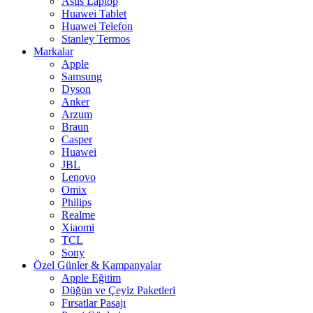
Asus Laptop
Huawei Tablet
Huawei Telefon
Stanley Termos
Markalar
Apple
Samsung
Dyson
Anker
Arzum
Braun
Casper
Huawei
JBL
Lenovo
Omix
Philips
Realme
Xiaomi
TCL
Sony
Özel Günler & Kampanyalar
Apple Eğitim
Düğün ve Çeyiz Paketleri
Fırsatlar Pasajı