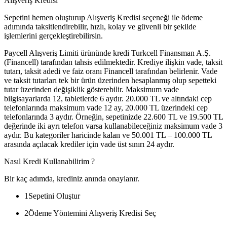
Alışveriş Kredisi
Sepetini hemen oluşturup Alışveriş Kredisi seçeneği ile ödeme
adımında taksitlendirebilir, hızlı, kolay ve güvenli bir şekilde
işlemlerini gerçekleştirebilirsin.
Paycell Alışveriş Limiti ürününde kredi Turkcell Finansman A.Ş.
(Financell) tarafından tahsis edilmektedir. Krediye ilişkin vade, taksit
tutarı, taksit adedi ve faiz oranı Financell tarafından belirlenir. Vade
ve taksit tutarları tek bir ürün üzerinden hesaplanmış olup sepetteki
tutar üzerinden değişiklik gösterebilir. Maksimum vade
bilgisayarlarda 12, tabletlerde 6 aydır. 20.000 TL ve altındaki cep
telefonlarında maksimum vade 12 ay, 20.000 TL üzerindeki cep
telefonlarında 3 aydır. Örneğin, sepetinizde 22.600 TL ve 19.500 TL
değerinde iki ayrı telefon varsa kullanabileceğiniz maksimum vade 3
aydır. Bu kategoriler haricinde kalan ve 50.001 TL – 100.000 TL
arasında açılacak krediler için vade üst sınırı 24 aydır.
Nasıl Kredi Kullanabilirim ?
Bir kaç adımda, krediniz anında onaylanır.
1
Sepetini Oluştur
2
Ödeme Yöntemini Alışveriş Kredisi Seç