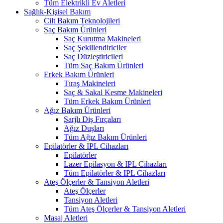
Tüm Elektrikli Ev Aletleri
Sağlık-Kişisel Bakım
Cilt Bakım Teknolojileri
Saç Bakım Ürünleri
Saç Kurutma Makineleri
Saç Şekillendiriciler
Saç Düzleştiricileri
Tüm Saç Bakım Ürünleri
Erkek Bakım Ürünleri
Tıraş Makineleri
Saç & Sakal Kesme Makineleri
Tüm Erkek Bakım Ürünleri
Ağız Bakım Ürünleri
Şarjlı Diş Fırçaları
Ağız Duşları
Tüm Ağız Bakım Ürünleri
Epilatörler & IPL Cihazları
Epilatörler
Lazer Epilasyon & IPL Cihazları
Tüm Epilatörler & IPL Cihazları
Ateş Ölçerler & Tansiyon Aletleri
Ateş Ölçerler
Tansiyon Aletleri
Tüm Ateş Ölçerler & Tansiyon Aletleri
Masaj Aletleri