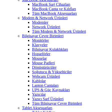
MacBook Şarj Cihazları
MacBook Çanta ve Kılıfları
Tüm MacBook Aksesuarları
Modem & Network Ürünleri
Modemler
Network Ürünleri
Tüm Modem & Network Ürünleri
Bilgisayar Çevre Birimleri
Monitörler
Klavyeler
BiIgisayar Kulaklıkları
Hoparlörler
Mouselar
Mouse Padleri
Dönüştürücüler
Soğutucu & Yükselticiler
Webcam Ürünleri
Kablolar
Laptop Çantaları
UPS & Güç Kaynakları
Yazıcılar
Yazıcı Sarf Ürünleri
Tüm Bilgisayar Çevre Birimleri
Tablet Aksesuarları