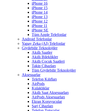
iPhone 16
iPhone 15
iPhone 14
iPhone 13
iPhone 12
iPhone 11
iPhone SE
Tüm Apple Telefonlar
Android Telefonlar
Yapay Zeka (AI) Telefonlar
Giyilebilir Teknolojiler
Akıllı Saatler
Akıllı Bileklikler
Akıllı Çocuk Saatleri
Takip Cihazları
Tüm Giyilebilir Teknolojiler
Aksesuarlar
Telefon Kılıfları
AirPods
Kulaklıklar
Akıllı Saat Aksesuarları
AirPods Aksesuarları
Ekran Koruyucular
Şarj Cihazları
Telefon Tutucular