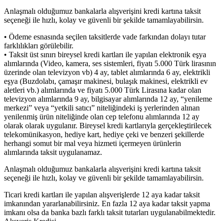
Anlaşmalı olduğumuz bankalarla alışverişini kredi kartına taksit
seçeneği ile hızlı, kolay ve güvenli bir şekilde tamamlayabilirsin.
• Ödeme esnasında seçilen taksitlerde vade farkından dolayı tutar
farklılıkları görülebilir.
• Taksit üst sınırı bireysel kredi kartları ile yapılan elektronik eşya
alımlarında (Video, kamera, ses sistemleri, fiyatı 5.000 Türk lirasının
üzerinde olan televizyon vb) 4 ay, tablet alımlarında 6 ay, elektrikli
eşya (Buzdolabı, çamaşır makinesi, bulaşık makinesi, elektrikli ev
aletleri vb.) alımlarında ve fiyatı 5.000 Türk Lirasına kadar olan
televizyon alımlarında 9 ay, bilgisayar alımlarında 12 ay, “yenileme
merkezi” veya “yetkili satıcı” niteliğindeki iş yerlerinden alınan
yenilenmiş ürün niteliğinde olan cep telefonu alımlarında 12 ay
olarak olarak uygulanır. Bireysel kredi kartlarıyla gerçekleştirilecek
telekomünikasyon, hediye kart, hediye çeki ve benzeri şekillerde
herhangi somut bir mal veya hizmeti içermeyen ürünlerin
alımlarında taksit uygulanamaz.
Anlaşmalı olduğumuz bankalarla alışverişini kredi kartına taksit
seçeneği ile hızlı, kolay ve güvenli bir şekilde tamamlayabilirsin.
Ticari kredi kartları ile yapılan alışverişlerde 12 aya kadar taksit
imkanından yararlanabilirsiniz. En fazla 12 aya kadar taksit yapma
imkanı olsa da banka bazlı farklı taksit tutarları uygulanabilmektedir.