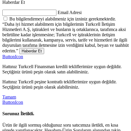
Haberdar Et
Email Adresi
Bu bilgilendirmeyi alabilmeniz için izniniz gerekmektedir.
“Daha iyi hizmet alabilmem için bilgilerimin Turkcell İletişim
Hizmetleri A.Ş, iştirakleri ve bunların iş ortaklarınca, tarafımca aksi
belirtiline kadar işlenmesine; Turkcell ve iştiraklerinin iletişim
bilgilerimi kullanarak, kampanya, servis, tarife ve hizmetleri ile ilgili
duyuruları tarafıma iletmesine izin verdiğimi kabul, beyan ve taahhüt
ederim.”
Haberdar Et
ButtonIcon
Hattınız Turkcell Finansman kredili tekliflerimize uygun değildir.
Seçtiğiniz ürünü peşin olarak satın alabilirsiniz.
Hattınız Turkcell peşine kontratlı tekliflerimize uygun değildir.
Seçtiğiniz ürünü peşin olarak alabilirsiniz.
Tamam
ButtonIcon
Sorunuz İletildi.
Ürün ile ilgili sormuş olduğunuz soru satıcımıza iletildi, en kısa
sürede yanıtlanacaktır. Hesabım-Ürün Sorularım alanından takip