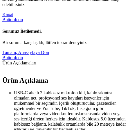
edebilirsiniz.
Kapat
ButtonIcon
Sorunuz İletilemedi.
Bir sorunla karşılaşıldı, lütfen tekrar deneyiniz.
Tamam, Anasayfaya Dön
ButtonIcon
Ürün Açıklamaları
Ürün Açıklama
USB-C alıcılı 2 kablosuz mikrofon kiti, kablo sıkıntısı
olmadan net, profesyonel ses kayıtları isteyenler için
mükemmel bir seçimdir. İçerik oluşturucular, gazeteciler,
öğretmenler ve YouTube, TikTok, Instagram gibi
platformlarda veya video konferanslar sırasında video veya
ses içeriği üreten herkes için idealdir. Kablosuz 5.0 üzerinden
kablosuz bağlantı, kalabalık ortamlarda bile 20 metreye kadar
istikrarlı ve güvenilir bir bağlantı sağlar.