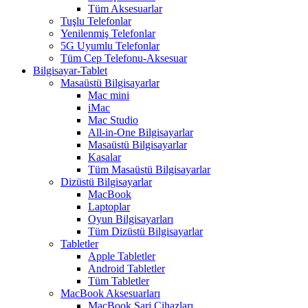
Tüm Aksesuarlar
Tuşlu Telefonlar
Yenilenmiş Telefonlar
5G Uyumlu Telefonlar
Tüm Cep Telefonu-Aksesuar
Bilgisayar-Tablet
Masaüstü Bilgisayarlar
Mac mini
iMac
Mac Studio
All-in-One Bilgisayarlar
Masaüstü Bilgisayarlar
Kasalar
Tüm Masaüstü Bilgisayarlar
Dizüstü Bilgisayarlar
MacBook
Laptoplar
Oyun Bilgisayarları
Tüm Dizüstü Bilgisayarlar
Tabletler
Apple Tabletler
Android Tabletler
Tüm Tabletler
MacBook Aksesuarları
MacBook Şarj Cihazları