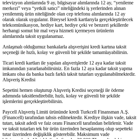
televizyon alımlarında 9 ay, bilgisayar alımlarında 12 ay, “yenileme
merkezi” veya “yetkili satıcı” niteliğindeki iş yerlerinden alınan
yenilenmiş ürün niteliğinde olan cep telefonu alımlarında 12 ay
olarak olarak uygulanır. Bireysel kredi kartlarıyla gerçekleştirilecek
telekomünikasyon, hediye kart, hediye çeki ve benzeri şekillerde
herhangi somut bir mal veya hizmeti içermeyen ürünlerin
alımlarında taksit uygulanamaz.
Anlaşmalı olduğumuz bankalarla alışverişini kredi kartına taksit
seçeneği ile hızlı, kolay ve güvenli bir şekilde tamamlayabilirsin.
Ticari kredi kartları ile yapılan alışverişlerde 12 aya kadar taksit
imkanından yararlanabilirsiniz. En fazla 12 aya kadar taksit yapma
imkanı olsa da banka bazlı farklı taksit tutarları uygulanabilmektedir.
Alışveriş Kredisi
Sepetini hemen oluşturup Alışveriş Kredisi seçeneği ile ödeme
adımında taksitlendirebilir, hızlı, kolay ve güvenli bir şekilde
işlemlerini gerçekleştirebilirsin.
Paycell Alışveriş Limiti ürününde kredi Turkcell Finansman A.Ş.
(Financell) tarafından tahsis edilmektedir. Krediye ilişkin vade, taksit
tutarı, taksit adedi ve faiz oranı Financell tarafından belirlenir. Vade
ve taksit tutarları tek bir ürün üzerinden hesaplanmış olup sepetteki
tutar üzerinden değişiklik gösterebilir. Maksimum vade