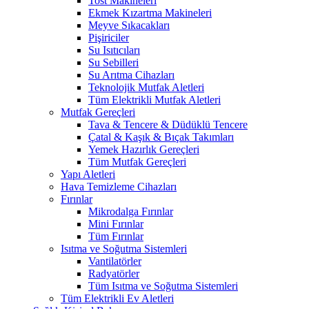
Tost Makineleri
Ekmek Kızartma Makineleri
Meyve Sıkacakları
Pişiriciler
Su Isıtıcıları
Su Sebilleri
Su Arıtma Cihazları
Teknolojik Mutfak Aletleri
Tüm Elektrikli Mutfak Aletleri
Mutfak Gereçleri
Tava & Tencere & Düdüklü Tencere
Çatal & Kaşık & Bıçak Takımları
Yemek Hazırlık Gereçleri
Tüm Mutfak Gereçleri
Yapı Aletleri
Hava Temizleme Cihazları
Fırınlar
Mikrodalga Fırınlar
Mini Fırınlar
Tüm Fırınlar
Isıtma ve Soğutma Sistemleri
Vantilatörler
Radyatörler
Tüm Isıtma ve Soğutma Sistemleri
Tüm Elektrikli Ev Aletleri