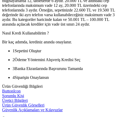
bilgisayarlarda 12, tabletlerde 6 aydır. 20.000 TL ve altındaki cep
telefonlarında maksimum vade 12 ay, 20.000 TL üzerindeki cep
telefonlarında 3 aydır. Örneğin, sepetinizde 22.600 TL ve 19.500 TL
değerinde iki ayrı telefon varsa kullanabileceğiniz maksimum vade 3
aydır. Bu kategoriler haricinde kalan ve 50.001 TL – 100.000 TL
arasında açılacak krediler için vade üst sınırı 24 aydır.
Nasıl Kredi Kullanabilirim ?
Bir kaç adımda, krediniz anında onaylanır.
1
Sepetini Oluştur
2
Ödeme Yöntemini Alışveriş Kredisi Seç
3
Banka Ekranlarında Başvurunu Tamamla
4
Siparişin Onaylansın
Ürün Güvenliği Bilgileri
ButtonIcon
Sorumlu Kişi
Üretici Bilgileri
Ürün Güvenlik Görselleri
Güvenlik Açıklamaları ve Kılavuzlar