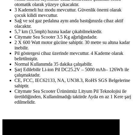
otomatik olarak yüzeye çıkacaktır.
3 Kademeli hız modu mevcuttur. Güvenlik önemi olarak
çocuk kilidi mevcuttur.
Sağ ve sol gaz pedalına aynı anda bastığınızda cihaz aktif
olacaktır.
5,7 km (3,5mph) hızına kadar çıkabilmektedir.
Citymate Sea Scooter 3.5 Kg ağırlığındadır.
2 X 600 Watt motor gücüne sahiptir. 30 metre su altına kadar
inebilir.
Pil göstergesi cihaz üzerinde mevcuttur. 4 Kademe olarak
belirtilmiştir.
Normal Kullanımda 35 dakika çalışabilir.
Şarj Edilebilir Li-ion Pil DC25.2V – 5000
mAh
– 126Wh ile
çalışmaktadır.
CE, FCC, IEC62133, NA, UN38.3, RoHS SGS Belgelerine
sahiptir.
Citymate Sea Scooter Ürünümüz Lityum Pil Teknolojisi ile
üretildiğinden, Kullanılmadığı taktirde Ayda en az 1 Kere şarj
edilmelidir.