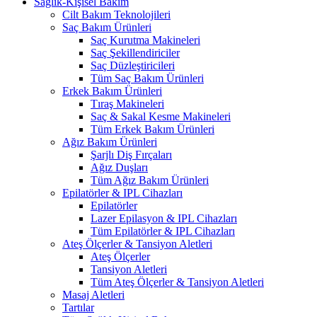
Sağlık-Kişisel Bakım
Cilt Bakım Teknolojileri
Saç Bakım Ürünleri
Saç Kurutma Makineleri
Saç Şekillendiriciler
Saç Düzleştiricileri
Tüm Saç Bakım Ürünleri
Erkek Bakım Ürünleri
Tıraş Makineleri
Saç & Sakal Kesme Makineleri
Tüm Erkek Bakım Ürünleri
Ağız Bakım Ürünleri
Şarjlı Diş Fırçaları
Ağız Duşları
Tüm Ağız Bakım Ürünleri
Epilatörler & IPL Cihazları
Epilatörler
Lazer Epilasyon & IPL Cihazları
Tüm Epilatörler & IPL Cihazları
Ateş Ölçerler & Tansiyon Aletleri
Ateş Ölçerler
Tansiyon Aletleri
Tüm Ateş Ölçerler & Tansiyon Aletleri
Masaj Aletleri
Tartılar