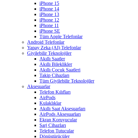
iPhone 15
iPhone 14
iPhone 13
iPhone 12
iPhone 11
iPhone SE
Tüm Apple Telefonlar
Android Telefonlar
Yapay Zeka (AI) Telefonlar
Giyilebilir Teknolojiler
Akıllı Saatler
Akıllı Bileklikler
Akıllı Çocuk Saatleri
Takip Cihazları
Tüm Giyilebilir Teknolojiler
Aksesuarlar
Telefon Kılıfları
AirPods
Kulaklıklar
Akıllı Saat Aksesuarları
AirPods Aksesuarları
Ekran Koruyucular
Şarj Cihazları
Telefon Tutucular
Dönüştürücüler