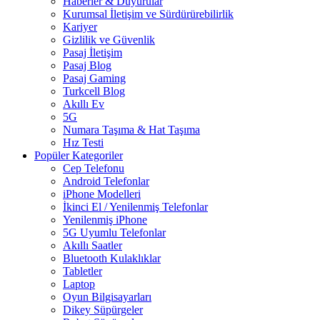
Haberler & Duyurular
Kurumsal İletişim ve Sürdürürebilirlik
Kariyer
Gizlilik ve Güvenlik
Pasaj İletişim
Pasaj Blog
Pasaj Gaming
Turkcell Blog
Akıllı Ev
5G
Numara Taşıma & Hat Taşıma
Hız Testi
Popüler Kategoriler
Cep Telefonu
Android Telefonlar
iPhone Modelleri
İkinci El / Yenilenmiş Telefonlar
Yenilenmiş iPhone
5G Uyumlu Telefonlar
Akıllı Saatler
Bluetooth Kulaklıklar
Tabletler
Laptop
Oyun Bilgisayarları
Dikey Süpürgeler