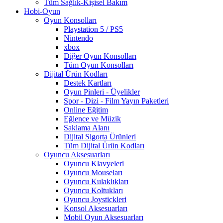
Tüm Sağlık-Kişisel Bakım
Hobi-Oyun
Oyun Konsolları
Playstation 5 / PS5
Nintendo
xbox
Diğer Oyun Konsolları
Tüm Oyun Konsolları
Dijital Ürün Kodları
Destek Kartları
Oyun Pinleri - Üyelikler
Spor - Dizi - Film Yayın Paketleri
Online Eğitim
Eğlence ve Müzik
Saklama Alanı
Dijital Sigorta Ürünleri
Tüm Dijital Ürün Kodları
Oyuncu Aksesuarları
Oyuncu Klavyeleri
Oyuncu Mouseları
Oyuncu Kulaklıkları
Oyuncu Koltukları
Oyuncu Joystickleri
Konsol Aksesuarları
Mobil Oyun Aksesuarları