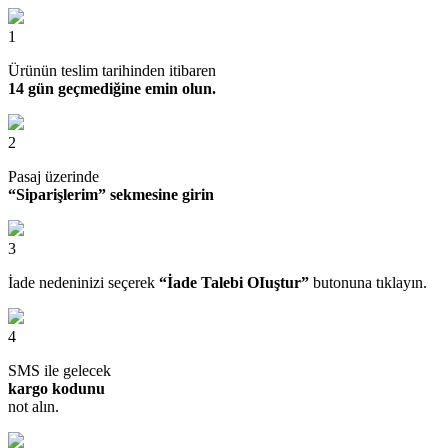
1
Ürünün teslim tarihinden itibaren
14 gün geçmediğine emin olun.
2
Pasaj üzerinde
“Siparişlerim” sekmesine girin
3
İade nedeninizi seçerek
“İade Talebi OIuştur”
butonuna tıklayın.
4
SMS ile gelecek
kargo kodunu
not alın.