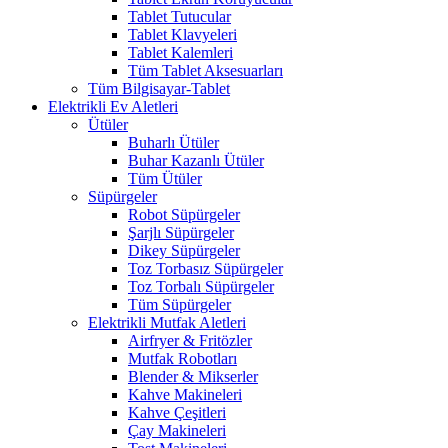
Tablet Tutucular
Tablet Klavyeleri
Tablet Kalemleri
Tüm Tablet Aksesuarları
Tüm Bilgisayar-Tablet
Elektrikli Ev Aletleri
Ütüler
Buharlı Ütüler
Buhar Kazanlı Ütüler
Tüm Ütüler
Süpürgeler
Robot Süpürgeler
Şarjlı Süpürgeler
Dikey Süpürgeler
Toz Torbasız Süpürgeler
Toz Torbalı Süpürgeler
Tüm Süpürgeler
Elektrikli Mutfak Aletleri
Airfryer & Fritözler
Mutfak Robotları
Blender & Mikserler
Kahve Makineleri
Kahve Çeşitleri
Çay Makineleri