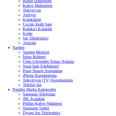
Robot Süpürgeler
Kahve Makineleri
Televizyon
Airfryer
Kulaklıklar
Çocuk Akıllı Saat
Kulakiçi Kulaklık
Kettle
Saç Düzleştirici
Airpods
Yardım
Yardım Merkezi
İşlem Rehberi
Ürün Güvenliği Temas Noktası
Nasıl İade Edebilirim?
Pasaj Sipariş Sorgulama
iPhone Karşılaştırma
Televizyon (TV) Karşılaştırma
Telefon Sat
Popüler Marka Kategoriler
Samsung Telefonlar
JBL Kulaklık
Philips Kahve Makinesi
Samsung Tablet
Dyson Saç Düzleştirici