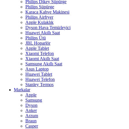
Philips Dikey Süpürge
Philips Süpürge
Karaca Kahve Makinesi
Philips Airfryer
Apple Kulaklık
Dyson Hava Temizleyici
Huawei Akıllı Saat
Philips Ütü
JBL Hoparlör
Apple Tablet
Xiaomi Telefon
Xiaomi Akıllı Saat
Samsung Akıllı Saat
Asus Laptop
Huawei Tablet
Huawei Telefon
Stanley Termos
Markalar
Apple
Samsung
Dyson
Anker
Arzum
Braun
Casper