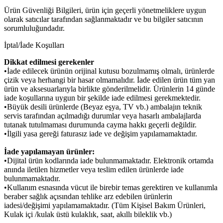
Ürün Güvenliği Bilgileri, ürün için geçerli yönetmeliklere uygun
olarak satıcılar tarafından sağlanmaktadır ve bu bilgiler satıcının
sorumluluğundadır.
İptal/İade Koşulları
Dikkat edilmesi gerekenler
•İade edilecek ürünün orijinal kutusu bozulmamış olmalı, ürünlerde
çizik veya herhangi bir hasar olmamalıdır. İade edilen ürün tüm yan
ürün ve aksesuarlarıyla birlikte gönderilmelidir. Ürünlerin 14 günde
iade koşullarına uygun bir şekilde iade edilmesi gerekmektedir.
•Büyük desili ürünlerde (Beyaz eşya, TV vb.) ambalajın teknik
servis tarafından açılmadığı durumlar veya hasarlı ambalajlarda
tutanak tutulmaması durumunda cayma hakkı geçerli değildir.
•İlgili yasa gereği faturasız iade ve değişim yapılamamaktadır.
İade yapılamayan ürünler:
•Dijital ürün kodlarında iade bulunmamaktadır. Elektronik ortamda
anında iletilen hizmetler veya teslim edilen ürünlerde iade
bulunmamaktadır.
•Kullanım esnasında vücut ile birebir temas gerektiren ve kullanımla
beraber sağlık açısından tehlike arz edebilen ürünlerin
iadesi/değişimi yapılamamaktadır. (Tüm Kişisel Bakım Ürünleri,
Kulak içi /kulak üstü kulaklık, saat, akıllı bileklik vb.)