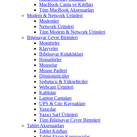
MacBook Çanta ve Kılıfları
Tüm MacBook Aksesuarları
Modem & Network Ürünleri
Modemler
Network Ürünleri
Tüm Modem & Network Ürünleri
Bilgisayar Çevre Birimleri
Monitörler
Klavyeler
BiIgisayar Kulaklıkları
Hoparlörler
Mouselar
Mouse Padleri
Dönüştürücüler
Soğutucu & Yükselticiler
Webcam Ürünleri
Kablolar
Laptop Çantaları
UPS & Güç Kaynakları
Yazıcılar
Yazıcı Sarf Ürünleri
Tüm Bilgisayar Çevre Birimleri
Tablet Aksesuarları
Tablet Kılıfları
Tablet Ekran Koruyucular