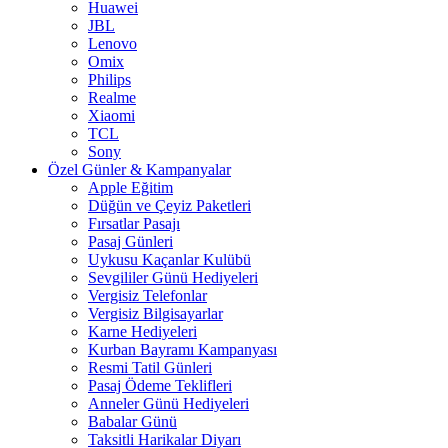
Huawei
JBL
Lenovo
Omix
Philips
Realme
Xiaomi
TCL
Sony
Özel Günler & Kampanyalar
Apple Eğitim
Düğün ve Çeyiz Paketleri
Fırsatlar Pasajı
Pasaj Günleri
Uykusu Kaçanlar Kulübü
Sevgililer Günü Hediyeleri
Vergisiz Telefonlar
Vergisiz Bilgisayarlar
Karne Hediyeleri
Kurban Bayramı Kampanyası
Resmi Tatil Günleri
Pasaj Ödeme Teklifleri
Anneler Günü Hediyeleri
Babalar Günü
Taksitli Harikalar Diyarı