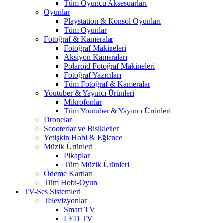
Tüm Oyuncu Aksesuarları
Oyunlar
Playstation & Konsol Oyunları
Tüm Oyunlar
Fotoğraf & Kameralar
Fotoğraf Makineleri
Aksiyon Kameraları
Polaroid Fotoğraf Makineleri
Fotoğraf Yazıcıları
Tüm Fotoğraf & Kameralar
Youtuber & Yayıncı Ürünleri
Mikrofonlar
Tüm Youtuber & Yayıncı Ürünleri
Dronelar
Scooterlar ve Bisikletler
Yetişkin Hobi & Eğlence
Müzik Ürünleri
Pikaplar
Tüm Müzik Ürünleri
Ödeme Kartları
Tüm Hobi-Oyun
TV-Ses Sistemleri
Televizyonlar
Smart TV
LED TV