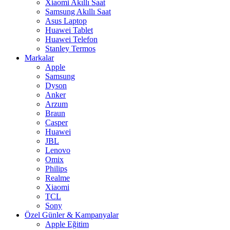
Xiaomi Akıllı Saat
Samsung Akıllı Saat
Asus Laptop
Huawei Tablet
Huawei Telefon
Stanley Termos
Markalar
Apple
Samsung
Dyson
Anker
Arzum
Braun
Casper
Huawei
JBL
Lenovo
Omix
Philips
Realme
Xiaomi
TCL
Sony
Özel Günler & Kampanyalar
Apple Eğitim