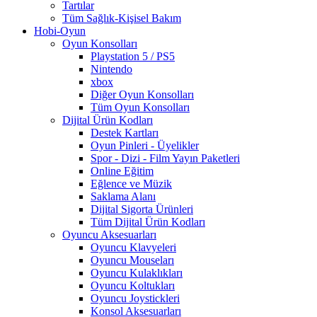
Tartılar
Tüm Sağlık-Kişisel Bakım
Hobi-Oyun
Oyun Konsolları
Playstation 5 / PS5
Nintendo
xbox
Diğer Oyun Konsolları
Tüm Oyun Konsolları
Dijital Ürün Kodları
Destek Kartları
Oyun Pinleri - Üyelikler
Spor - Dizi - Film Yayın Paketleri
Online Eğitim
Eğlence ve Müzik
Saklama Alanı
Dijital Sigorta Ürünleri
Tüm Dijital Ürün Kodları
Oyuncu Aksesuarları
Oyuncu Klavyeleri
Oyuncu Mouseları
Oyuncu Kulaklıkları
Oyuncu Koltukları
Oyuncu Joystickleri
Konsol Aksesuarları