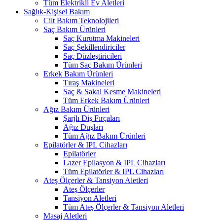
Tüm Elektrikli Ev Aletleri
Sağlık-Kişisel Bakım
Cilt Bakım Teknolojileri
Saç Bakım Ürünleri
Saç Kurutma Makineleri
Saç Şekillendiriciler
Saç Düzleştiricileri
Tüm Saç Bakım Ürünleri
Erkek Bakım Ürünleri
Tıraş Makineleri
Saç & Sakal Kesme Makineleri
Tüm Erkek Bakım Ürünleri
Ağız Bakım Ürünleri
Şarjlı Diş Fırçaları
Ağız Duşları
Tüm Ağız Bakım Ürünleri
Epilatörler & IPL Cihazları
Epilatörler
Lazer Epilasyon & IPL Cihazları
Tüm Epilatörler & IPL Cihazları
Ateş Ölçerler & Tansiyon Aletleri
Ateş Ölçerler
Tansiyon Aletleri
Tüm Ateş Ölçerler & Tansiyon Aletleri
Masaj Aletleri