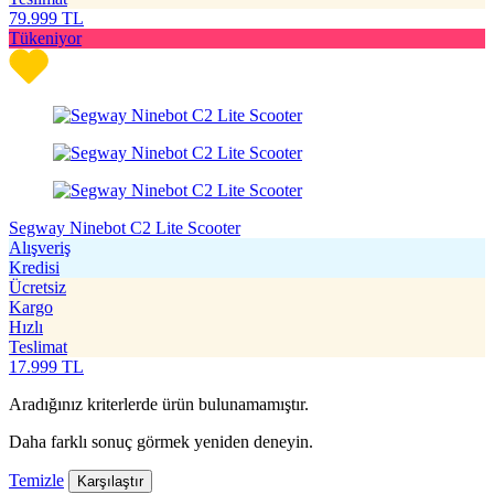
79.999
TL
Tükeniyor
Segway Ninebot C2 Lite Scooter
Alışveriş
Kredisi
Ücretsiz
Kargo
Hızlı
Teslimat
17.999
TL
Aradığınız kriterlerde ürün bulunamamıştır.
Daha farklı sonuç görmek yeniden deneyin.
Temizle
Karşılaştır