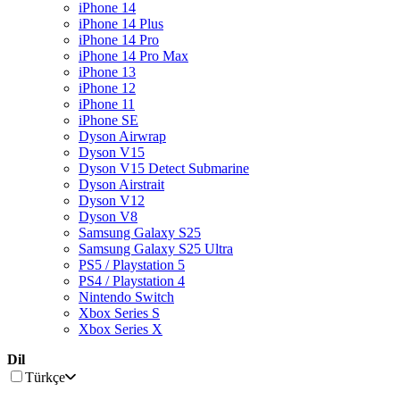
iPhone 14
iPhone 14 Plus
iPhone 14 Pro
iPhone 14 Pro Max
iPhone 13
iPhone 12
iPhone 11
iPhone SE
Dyson Airwrap
Dyson V15
Dyson V15 Detect Submarine
Dyson Airstrait
Dyson V12
Dyson V8
Samsung Galaxy S25
Samsung Galaxy S25 Ultra
PS5 / Playstation 5
PS4 / Playstation 4
Nintendo Switch
Xbox Series S
Xbox Series X
Dil
Türkçe