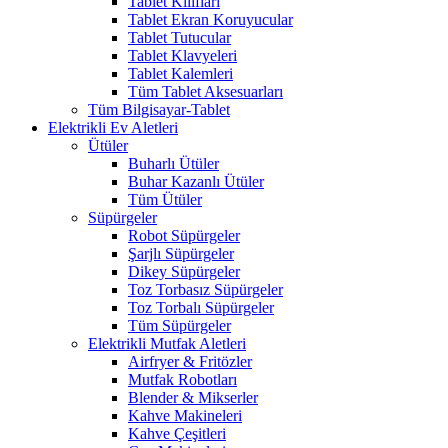
Tablet Kılıfları
Tablet Ekran Koruyucular
Tablet Tutucular
Tablet Klavyeleri
Tablet Kalemleri
Tüm Tablet Aksesuarları
Tüm Bilgisayar-Tablet
Elektrikli Ev Aletleri
Ütüler
Buharlı Ütüler
Buhar Kazanlı Ütüler
Tüm Ütüler
Süpürgeler
Robot Süpürgeler
Şarjlı Süpürgeler
Dikey Süpürgeler
Toz Torbasız Süpürgeler
Toz Torbalı Süpürgeler
Tüm Süpürgeler
Elektrikli Mutfak Aletleri
Airfryer & Fritözler
Mutfak Robotları
Blender & Mikserler
Kahve Makineleri
Kahve Çeşitleri