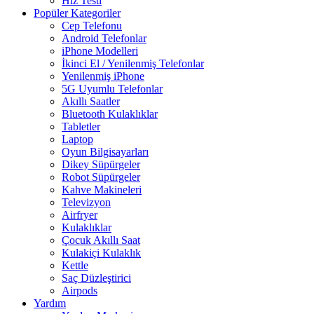
Hız Testi
Popüler Kategoriler
Cep Telefonu
Android Telefonlar
iPhone Modelleri
İkinci El / Yenilenmiş Telefonlar
Yenilenmiş iPhone
5G Uyumlu Telefonlar
Akıllı Saatler
Bluetooth Kulaklıklar
Tabletler
Laptop
Oyun Bilgisayarları
Dikey Süpürgeler
Robot Süpürgeler
Kahve Makineleri
Televizyon
Airfryer
Kulaklıklar
Çocuk Akıllı Saat
Kulakiçi Kulaklık
Kettle
Saç Düzleştirici
Airpods
Yardım