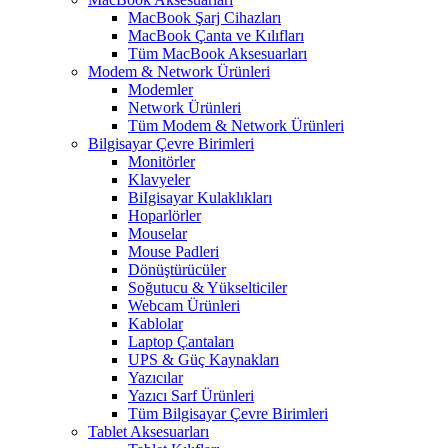
MacBook Şarj Cihazları
MacBook Çanta ve Kılıfları
Tüm MacBook Aksesuarları
Modem & Network Ürünleri
Modemler
Network Ürünleri
Tüm Modem & Network Ürünleri
Bilgisayar Çevre Birimleri
Monitörler
Klavyeler
BiIgisayar Kulaklıkları
Hoparlörler
Mouselar
Mouse Padleri
Dönüştürücüler
Soğutucu & Yükselticiler
Webcam Ürünleri
Kablolar
Laptop Çantaları
UPS & Güç Kaynakları
Yazıcılar
Yazıcı Sarf Ürünleri
Tüm Bilgisayar Çevre Birimleri
Tablet Aksesuarları