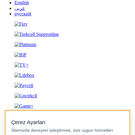
English
عربى
русский