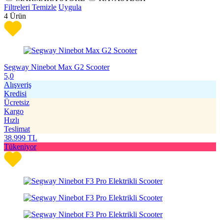
Filtreleri Temizle
Uygula
4
Ürün
Segway Ninebot Max G2 Scooter
5,0
Alışveriş
Kredisi
Ücretsiz
Kargo
Hızlı
Teslimat
38.999
TL
Tükeniyor