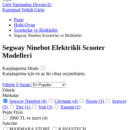
Giriş Yapmadan Devam Et
Kurumsal Yetkili Girişi
Pasaj
Hobi-Oyun
Scooterlar ve Bisikletler
Segway Ninebot Scooterlar ve Bisikletler
Segway Ninebot Elektrikli Scooter
Modelleri
Karşılaştırma Modu
Karşılaştırma için en az iki cihaz seçmelisiniz.
Filtrele
0
Sırala
Filtrele
Markalar
Segway Ninebot (
4
)
Citymate (
4
)
Navee (
3
)
Segway
(
5
)
Ttec (
1
)
Voit (
3
)
Xiaomi (
1
)
Peşin Fiyat
3000 TL ve üzeri (
4
)
Satıcılar
MARMARA STORE
KAVASTECH