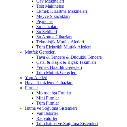
Çay Makineleri
Tost Makineleri
Ekmek Kızartma Makineleri
Meyve Sıkacakları
Pişiriciler
Su Isıtıcıları
Su Sebilleri
Su Arıtma Cihazları
Teknolojik Mutfak Aletleri
Tüm Elektrikli Mutfak Aletleri
Mutfak Gereçleri
Tava & Tencere & Düdüklü Tencere
Çatal & Kaşık & Bıçak Takımları
Yemek Hazırlık Gereçleri
Tüm Mutfak Gereçleri
Yapı Aletleri
Hava Temizleme Cihazları
Fırınlar
Mikrodalga Fırınlar
Mini Fırınlar
Tüm Fırınlar
Isıtma ve Soğutma Sistemleri
Vantilatörler
Radyatörler
Tüm Isıtma ve Soğutma Sistemleri