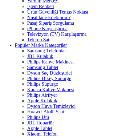
Yardım Merkezi
İşlem Rehberi
Ürün Güvenliği Temas Noktası
Nasıl İade Edebilirim?
Pasaj Sipariş Sorgulama
iPhone Karşılaştırma
Televizyon (TV) Karşılaştırma
Telefon Sat
Popüler Marka Kategoriler
Samsung Telefonlar
JBL Kulaklık
Philips Kahve Makinesi
Samsung Tablet
Dyson Saç Düzleştirici
Philips Dikey Süpürge
Philips Süpürge
Karaca Kahve Makinesi
Philips Airfryer
Apple Kulaklık
Dyson Hava Temizleyici
Huawei Akıllı Saat
Philips Ütü
JBL Hoparlör
Apple Tablet
Xiaomi Telefon