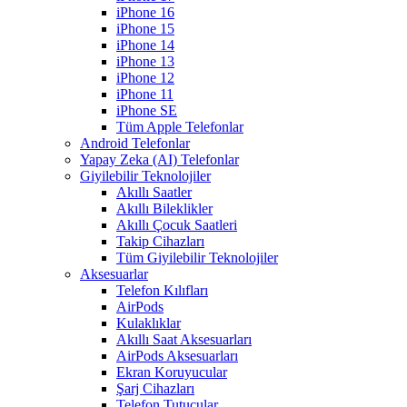
iPhone 16
iPhone 15
iPhone 14
iPhone 13
iPhone 12
iPhone 11
iPhone SE
Tüm Apple Telefonlar
Android Telefonlar
Yapay Zeka (AI) Telefonlar
Giyilebilir Teknolojiler
Akıllı Saatler
Akıllı Bileklikler
Akıllı Çocuk Saatleri
Takip Cihazları
Tüm Giyilebilir Teknolojiler
Aksesuarlar
Telefon Kılıfları
AirPods
Kulaklıklar
Akıllı Saat Aksesuarları
AirPods Aksesuarları
Ekran Koruyucular
Şarj Cihazları
Telefon Tutucular