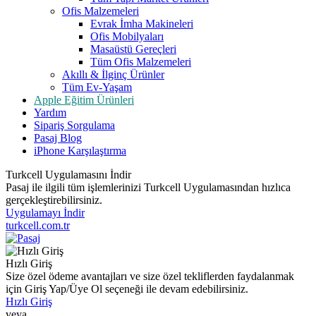
Ofis Malzemeleri
Evrak İmha Makineleri
Ofis Mobilyaları
Masaüstü Gereçleri
Tüm Ofis Malzemeleri
Akıllı & İlginç Ürünler
Tüm Ev-Yaşam
Apple Eğitim Ürünleri
Yardım
Sipariş Sorgulama
Pasaj Blog
iPhone Karşılaştırma
Turkcell Uygulamasını İndir
Pasaj ile ilgili tüm işlemlerinizi Turkcell Uygulamasından hızlıca
gerçekleştirebilirsiniz.
Uygulamayı İndir
turkcell.com.tr
Hızlı Giriş
Size özel ödeme avantajları ve size özel tekliflerden faydalanmak
için Giriş Yap/Üye Ol seçeneği ile devam edebilirsiniz.
Hızlı Giriş
veya