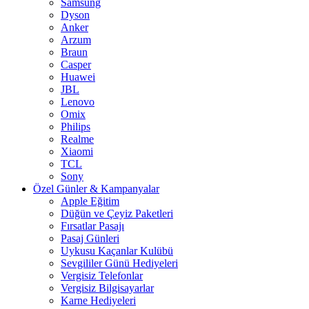
Samsung
Dyson
Anker
Arzum
Braun
Casper
Huawei
JBL
Lenovo
Omix
Philips
Realme
Xiaomi
TCL
Sony
Özel Günler & Kampanyalar
Apple Eğitim
Düğün ve Çeyiz Paketleri
Fırsatlar Pasajı
Pasaj Günleri
Uykusu Kaçanlar Kulübü
Sevgililer Günü Hediyeleri
Vergisiz Telefonlar
Vergisiz Bilgisayarlar
Karne Hediyeleri