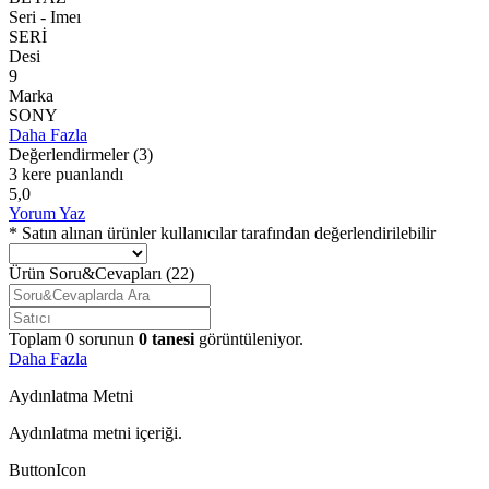
Seri - Imeı
SERİ
Desi
9
Marka
SONY
Daha Fazla
Değerlendirmeler
(3)
3 kere puanlandı
5,0
Yorum Yaz
* Satın alınan ürünler kullanıcılar tarafından değerlendirilebilir
Ürün Soru&Cevapları
(22)
Toplam
0
sorunun
0
tanesi
görüntüleniyor.
Daha Fazla
Aydınlatma Metni
Aydınlatma metni içeriği.
ButtonIcon