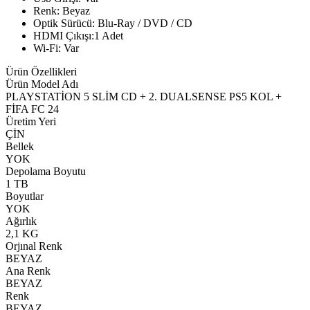
Renk: Beyaz
Optik Sürücü: Blu-Ray / DVD / CD
HDMI Çıkışı:1 Adet
Wi-Fi: Var
Ürün Özellikleri
Ürün Model Adı
PLAYSTATİON 5 SLİM CD + 2. DUALSENSE PS5 KOL +
FİFA FC 24
Üretim Yeri
ÇİN
Bellek
YOK
Depolama Boyutu
1 TB
Boyutlar
YOK
Ağırlık
2,1 KG
Orjınal Renk
BEYAZ
Ana Renk
BEYAZ
Renk
BEYAZ