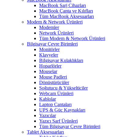
MacBook Şarj Cihazları
MacBook Çanta ve Kılıfları
Tüm MacBook Aksesuarları
Modem & Network Ürünleri
Modemler
Network Ürünleri
Tüm Modem & Network Ürünleri
Bilgisayar Çevre Birimleri
Monitörler
Klavyeler
BiIgisayar Kulaklıkları
Hoparlörler
Mouselar
Mouse Padleri
Dönüştürücüler
Soğutucu & Yükselticiler
Webcam Ürünleri
Kablolar
Laptop Çantaları
UPS & Güç Kaynakları
Yazıcılar
Yazıcı Sarf Ürünleri
Tüm Bilgisayar Çevre Birimleri
Tablet Aksesuarları