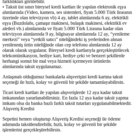
farklılıkları görülebilir.
• Taksit üst sınırı bireysel kredi kartları ile yapılan elektronik eşya
alımlarında (Video, kamera, ses sistemleri, fiyatı 5.000 Türk lirasının
üzerinde olan televizyon vb) 4 ay, tablet alımlarında 6 ay, elektrikli
eşya (Buzdolabı, çamaşır makinesi, bulaşık makinesi, elektrikli ev
aletleri vb.) alımlarında ve fiyatı 5.000 Türk Lirasına kadar olan
televizyon alımlarında 9 ay, bilgisayar alımlarında 12 ay, “yenileme
merkezi” veya “yetkili satıcı” niteliğindeki iş yerlerinden alınan
yenilenmiş ürün niteliğinde olan cep telefonu alımlarında 12 ay
olarak olarak uygulanır. Bireysel kredi kartlarıyla gerçekleştirilecek
telekomünikasyon, hediye kart, hediye çeki ve benzeri şekillerde
herhangi somut bir mal veya hizmeti içermeyen ürünlerin
alımlarında taksit uygulanamaz.
Anlaşmalı olduğumuz bankalarla alışverişini kredi kartına taksit
seçeneği ile hızlı, kolay ve güvenli bir şekilde tamamlayabilirsin.
Ticari kredi kartları ile yapılan alışverişlerde 12 aya kadar taksit
imkanından yararlanabilirsiniz. En fazla 12 aya kadar taksit yapma
imkanı olsa da banka bazlı farklı taksit tutarları uygulanabilmektedir.
Alışveriş Kredisi
Sepetini hemen oluşturup Alışveriş Kredisi seçeneği ile ödeme
adımında taksitlendirebilir, hızlı, kolay ve güvenli bir şekilde
işlemlerini gerçekleştirebilirsin.