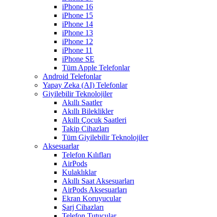
iPhone 16
iPhone 15
iPhone 14
iPhone 13
iPhone 12
iPhone 11
iPhone SE
Tüm Apple Telefonlar
Android Telefonlar
Yapay Zeka (AI) Telefonlar
Giyilebilir Teknolojiler
Akıllı Saatler
Akıllı Bileklikler
Akıllı Çocuk Saatleri
Takip Cihazları
Tüm Giyilebilir Teknolojiler
Aksesuarlar
Telefon Kılıfları
AirPods
Kulaklıklar
Akıllı Saat Aksesuarları
AirPods Aksesuarları
Ekran Koruyucular
Şarj Cihazları
Telefon Tutucular