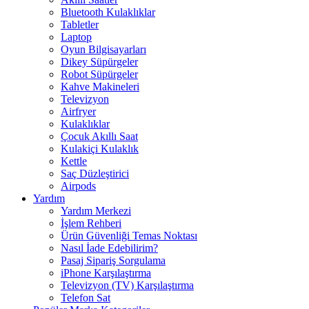
Bluetooth Kulaklıklar
Tabletler
Laptop
Oyun Bilgisayarları
Dikey Süpürgeler
Robot Süpürgeler
Kahve Makineleri
Televizyon
Airfryer
Kulaklıklar
Çocuk Akıllı Saat
Kulakiçi Kulaklık
Kettle
Saç Düzleştirici
Airpods
Yardım
Yardım Merkezi
İşlem Rehberi
Ürün Güvenliği Temas Noktası
Nasıl İade Edebilirim?
Pasaj Sipariş Sorgulama
iPhone Karşılaştırma
Televizyon (TV) Karşılaştırma
Telefon Sat