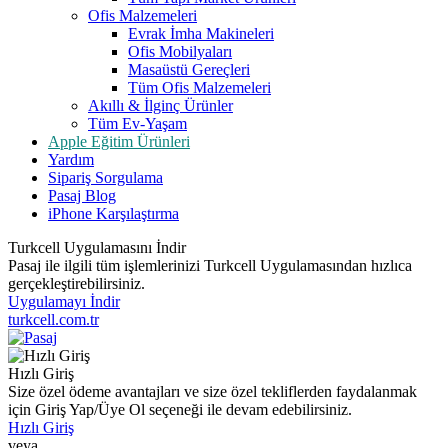
Ofis Malzemeleri
Evrak İmha Makineleri
Ofis Mobilyaları
Masaüstü Gereçleri
Tüm Ofis Malzemeleri
Akıllı & İlginç Ürünler
Tüm Ev-Yaşam
Apple Eğitim Ürünleri
Yardım
Sipariş Sorgulama
Pasaj Blog
iPhone Karşılaştırma
Turkcell Uygulamasını İndir
Pasaj ile ilgili tüm işlemlerinizi Turkcell Uygulamasından hızlıca
gerçekleştirebilirsiniz.
Uygulamayı İndir
turkcell.com.tr
Hızlı Giriş
Size özel ödeme avantajları ve size özel tekliflerden faydalanmak
için Giriş Yap/Üye Ol seçeneği ile devam edebilirsiniz.
Hızlı Giriş
veya