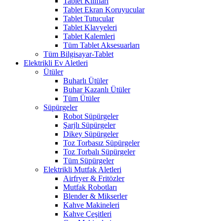
Tablet Kılıfları
Tablet Ekran Koruyucular
Tablet Tutucular
Tablet Klavyeleri
Tablet Kalemleri
Tüm Tablet Aksesuarları
Tüm Bilgisayar-Tablet
Elektrikli Ev Aletleri
Ütüler
Buharlı Ütüler
Buhar Kazanlı Ütüler
Tüm Ütüler
Süpürgeler
Robot Süpürgeler
Şarjlı Süpürgeler
Dikey Süpürgeler
Toz Torbasız Süpürgeler
Toz Torbalı Süpürgeler
Tüm Süpürgeler
Elektrikli Mutfak Aletleri
Airfryer & Fritözler
Mutfak Robotları
Blender & Mikserler
Kahve Makineleri
Kahve Çeşitleri