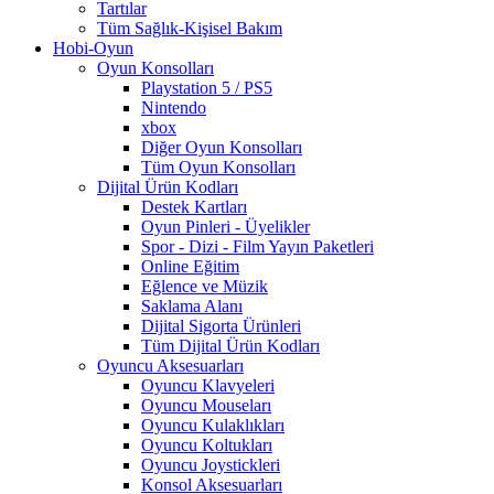
Tartılar
Tüm Sağlık-Kişisel Bakım
Hobi-Oyun
Oyun Konsolları
Playstation 5 / PS5
Nintendo
xbox
Diğer Oyun Konsolları
Tüm Oyun Konsolları
Dijital Ürün Kodları
Destek Kartları
Oyun Pinleri - Üyelikler
Spor - Dizi - Film Yayın Paketleri
Online Eğitim
Eğlence ve Müzik
Saklama Alanı
Dijital Sigorta Ürünleri
Tüm Dijital Ürün Kodları
Oyuncu Aksesuarları
Oyuncu Klavyeleri
Oyuncu Mouseları
Oyuncu Kulaklıkları
Oyuncu Koltukları
Oyuncu Joystickleri
Konsol Aksesuarları