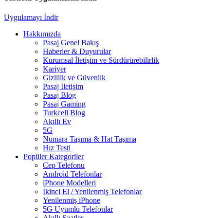
Uygulamayı İndir
Hakkımızda
Pasaj Genel Bakış
Haberler & Duyurular
Kurumsal İletişim ve Sürdürürebilirlik
Kariyer
Gizlilik ve Güvenlik
Pasaj İletişim
Pasaj Blog
Pasaj Gaming
Turkcell Blog
Akıllı Ev
5G
Numara Taşıma & Hat Taşıma
Hız Testi
Popüler Kategoriler
Cep Telefonu
Android Telefonlar
iPhone Modelleri
İkinci El / Yenilenmiş Telefonlar
Yenilenmiş iPhone
5G Uyumlu Telefonlar
Akıllı Saatler