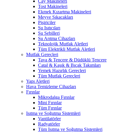
Çay Makineleri
Tost Makineleri
Ekmek Kızartma Makineleri
Meyve Sıkacakları
Pişiriciler
Su Isıtıcıları
Su Sebilleri
Su Arıtma Cihazları
Teknolojik Mutfak Aletleri
Tüm Elektrikli Mutfak Aletleri
Mutfak Gereçleri
Tava & Tencere & Düdüklü Tencere
Çatal & Kaşık & Bıçak Takımları
Yemek Hazırlık Gereçleri
Tüm Mutfak Gereçleri
Yapı Aletleri
Hava Temizleme Cihazları
Fırınlar
Mikrodalga Fırınlar
Mini Fırınlar
Tüm Fırınlar
Isıtma ve Soğutma Sistemleri
Vantilatörler
Radyatörler
Tüm Isıtma ve Soğutma Sistemleri