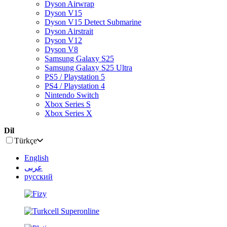
Dyson Airwrap
Dyson V15
Dyson V15 Detect Submarine
Dyson Airstrait
Dyson V12
Dyson V8
Samsung Galaxy S25
Samsung Galaxy S25 Ultra
PS5 / Playstation 5
PS4 / Playstation 4
Nintendo Switch
Xbox Series S
Xbox Series X
Dil
Türkçe
English
عربى
русский