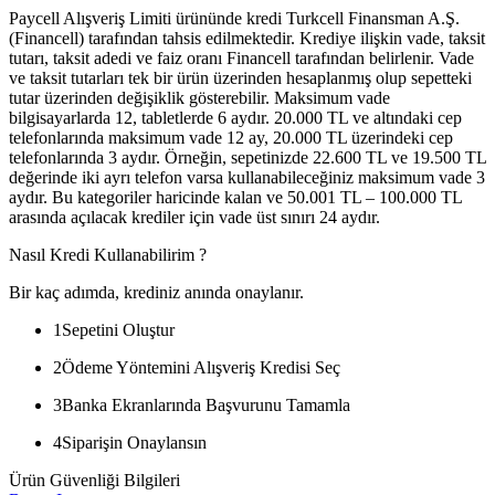
Paycell Alışveriş Limiti ürününde kredi Turkcell Finansman A.Ş.
(Financell) tarafından tahsis edilmektedir. Krediye ilişkin vade, taksit
tutarı, taksit adedi ve faiz oranı Financell tarafından belirlenir. Vade
ve taksit tutarları tek bir ürün üzerinden hesaplanmış olup sepetteki
tutar üzerinden değişiklik gösterebilir. Maksimum vade
bilgisayarlarda 12, tabletlerde 6 aydır. 20.000 TL ve altındaki cep
telefonlarında maksimum vade 12 ay, 20.000 TL üzerindeki cep
telefonlarında 3 aydır. Örneğin, sepetinizde 22.600 TL ve 19.500 TL
değerinde iki ayrı telefon varsa kullanabileceğiniz maksimum vade 3
aydır. Bu kategoriler haricinde kalan ve 50.001 TL – 100.000 TL
arasında açılacak krediler için vade üst sınırı 24 aydır.
Nasıl Kredi Kullanabilirim ?
Bir kaç adımda, krediniz anında onaylanır.
1
Sepetini Oluştur
2
Ödeme Yöntemini Alışveriş Kredisi Seç
3
Banka Ekranlarında Başvurunu Tamamla
4
Siparişin Onaylansın
Ürün Güvenliği Bilgileri