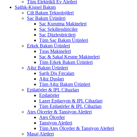
Tüm Elektrikli Ev Aletleri
Sağlık-Kişisel Bakım
Cilt Bakım Teknolojileri
Saç Bakım Ürünleri
Saç Kurutma Makineleri
Saç Şekillendiriciler
Saç Düzleştiricileri
Tüm Saç Bakım Ürünleri
Erkek Bakım Ürünleri
Tıraş Makineleri
Saç & Sakal Kesme Makineleri
Tüm Erkek Bakım Ürünleri
Ağız Bakım Ürünleri
Şarjlı Diş Fırçaları
Ağız Duşları
Tüm Ağız Bakım Ürünleri
Epilatörler & IPL Cihazları
Epilatörler
Lazer Epilasyon & IPL Cihazları
Tüm Epilatörler & IPL Cihazları
Ateş Ölçerler & Tansiyon Aletleri
Ateş Ölçerler
Tansiyon Aletleri
Tüm Ateş Ölçerler & Tansiyon Aletleri
Masaj Aletleri