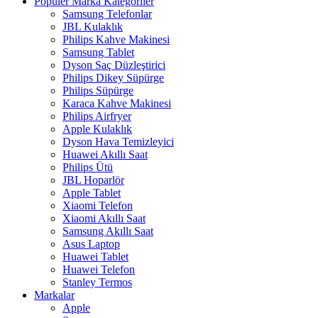
Popüler Marka Kategoriler
Samsung Telefonlar
JBL Kulaklık
Philips Kahve Makinesi
Samsung Tablet
Dyson Saç Düzleştirici
Philips Dikey Süpürge
Philips Süpürge
Karaca Kahve Makinesi
Philips Airfryer
Apple Kulaklık
Dyson Hava Temizleyici
Huawei Akıllı Saat
Philips Ütü
JBL Hoparlör
Apple Tablet
Xiaomi Telefon
Xiaomi Akıllı Saat
Samsung Akıllı Saat
Asus Laptop
Huawei Tablet
Huawei Telefon
Stanley Termos
Markalar
Apple