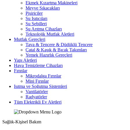
Ekmek Kızartma Makineleri
Meyve Sıkacakları
Pişiriciler
Su Isıtıcıları
Su Sebilleri
Su Arıtma Cihazları
Teknolojik Mutfak Aletleri
Mutfak Gereçleri
Tava & Tencere & Düdüklü Tencere
Çatal & Kaşık & Bıçak Takımları
Yemek Hazırlık Gereçleri
Yapı Aletleri
Hava Temizleme Cihazları
Fırınlar
Mikrodalga Fırınlar
Mini Fırınlar
Isıtma ve Soğutma Sistemleri
Vantilatörler
Radyatörler
Tüm Elektrikli Ev Aletleri
Sağlık-Kişisel Bakım