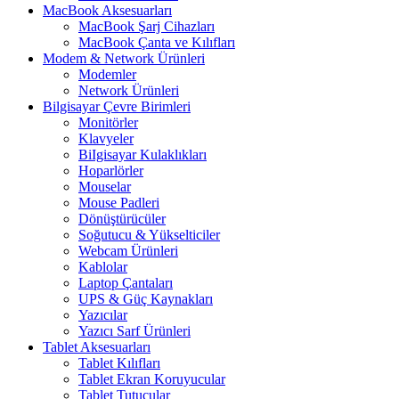
MacBook Aksesuarları
MacBook Şarj Cihazları
MacBook Çanta ve Kılıfları
Modem & Network Ürünleri
Modemler
Network Ürünleri
Bilgisayar Çevre Birimleri
Monitörler
Klavyeler
BiIgisayar Kulaklıkları
Hoparlörler
Mouselar
Mouse Padleri
Dönüştürücüler
Soğutucu & Yükselticiler
Webcam Ürünleri
Kablolar
Laptop Çantaları
UPS & Güç Kaynakları
Yazıcılar
Yazıcı Sarf Ürünleri
Tablet Aksesuarları
Tablet Kılıfları
Tablet Ekran Koruyucular
Tablet Tutucular