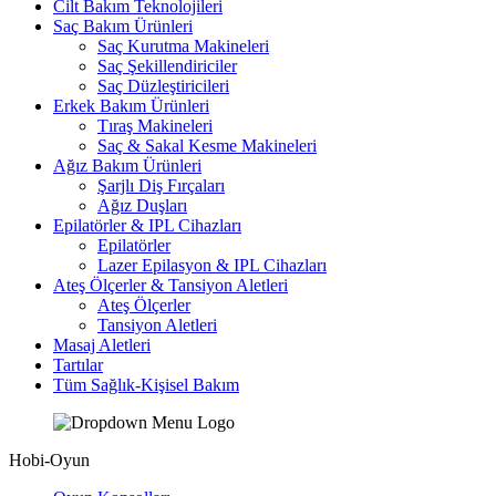
Cilt Bakım Teknolojileri
Saç Bakım Ürünleri
Saç Kurutma Makineleri
Saç Şekillendiriciler
Saç Düzleştiricileri
Erkek Bakım Ürünleri
Tıraş Makineleri
Saç & Sakal Kesme Makineleri
Ağız Bakım Ürünleri
Şarjlı Diş Fırçaları
Ağız Duşları
Epilatörler & IPL Cihazları
Epilatörler
Lazer Epilasyon & IPL Cihazları
Ateş Ölçerler & Tansiyon Aletleri
Ateş Ölçerler
Tansiyon Aletleri
Masaj Aletleri
Tartılar
Tüm Sağlık-Kişisel Bakım
Hobi-Oyun