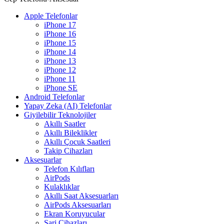
Apple Telefonlar
iPhone 17
iPhone 16
iPhone 15
iPhone 14
iPhone 13
iPhone 12
iPhone 11
iPhone SE
Android Telefonlar
Yapay Zeka (AI) Telefonlar
Giyilebilir Teknolojiler
Akıllı Saatler
Akıllı Bileklikler
Akıllı Çocuk Saatleri
Takip Cihazları
Aksesuarlar
Telefon Kılıfları
AirPods
Kulaklıklar
Akıllı Saat Aksesuarları
AirPods Aksesuarları
Ekran Koruyucular
Şarj Cihazları