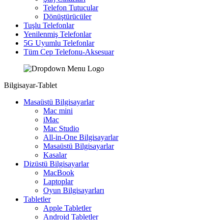
Telefon Tutucular
Dönüştürücüler
Tuşlu Telefonlar
Yenilenmiş Telefonlar
5G Uyumlu Telefonlar
Tüm Cep Telefonu-Aksesuar
Bilgisayar-Tablet
Masaüstü Bilgisayarlar
Mac mini
iMac
Mac Studio
All-in-One Bilgisayarlar
Masaüstü Bilgisayarlar
Kasalar
Dizüstü Bilgisayarlar
MacBook
Laptoplar
Oyun Bilgisayarları
Tabletler
Apple Tabletler
Android Tabletler