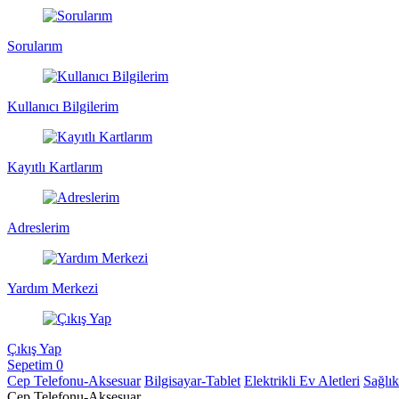
Sorularım
Kullanıcı Bilgilerim
Kayıtlı Kartlarım
Adreslerim
Yardım Merkezi
Çıkış Yap
Sepetim
0
Cep Telefonu-Aksesuar
Bilgisayar-Tablet
Elektrikli Ev Aletleri
Sağlı
Cep Telefonu-Aksesuar