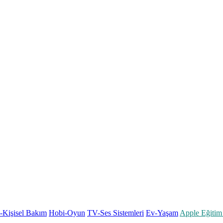
k-Kişisel Bakım
Hobi-Oyun
TV-Ses Sistemleri
Ev-Yaşam
Apple Eğitim