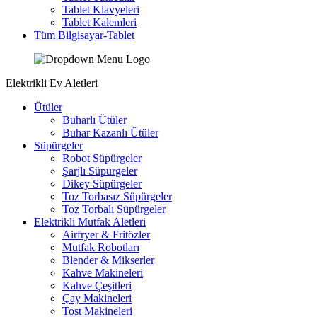
Tablet Klavyeleri
Tablet Kalemleri
Tüm Bilgisayar-Tablet
Elektrikli Ev Aletleri
Ütüler
Buharlı Ütüler
Buhar Kazanlı Ütüler
Süpürgeler
Robot Süpürgeler
Şarjlı Süpürgeler
Dikey Süpürgeler
Toz Torbasız Süpürgeler
Toz Torbalı Süpürgeler
Elektrikli Mutfak Aletleri
Airfryer & Fritözler
Mutfak Robotları
Blender & Mikserler
Kahve Makineleri
Kahve Çeşitleri
Çay Makineleri
Tost Makineleri