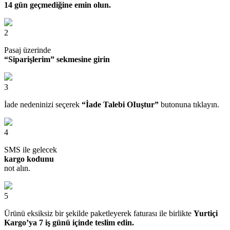
14 gün geçmediğine emin olun.
2
Pasaj üzerinde
“Siparişlerim” sekmesine girin
3
İade nedeninizi seçerek
“İade Talebi OIuştur”
butonuna tıklayın.
4
SMS ile gelecek
kargo kodunu
not alın.
5
Ürünü eksiksiz bir şekilde paketleyerek faturası ile birlikte
Yurtiçi
Kargo’ya 7 iş günü içinde teslim edin.