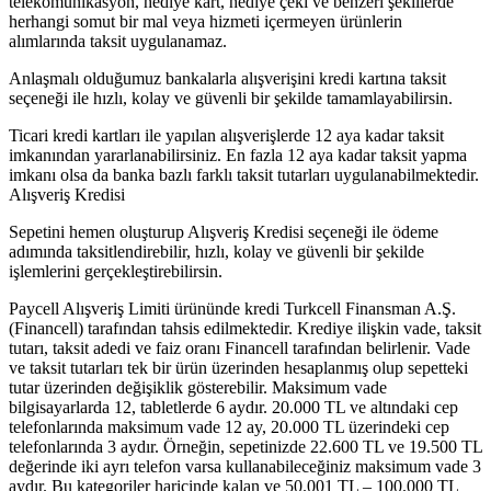
telekomünikasyon, hediye kart, hediye çeki ve benzeri şekillerde
herhangi somut bir mal veya hizmeti içermeyen ürünlerin
alımlarında taksit uygulanamaz.
Anlaşmalı olduğumuz bankalarla alışverişini kredi kartına taksit
seçeneği ile hızlı, kolay ve güvenli bir şekilde tamamlayabilirsin.
Ticari kredi kartları ile yapılan alışverişlerde 12 aya kadar taksit
imkanından yararlanabilirsiniz. En fazla 12 aya kadar taksit yapma
imkanı olsa da banka bazlı farklı taksit tutarları uygulanabilmektedir.
Alışveriş Kredisi
Sepetini hemen oluşturup Alışveriş Kredisi seçeneği ile ödeme
adımında taksitlendirebilir, hızlı, kolay ve güvenli bir şekilde
işlemlerini gerçekleştirebilirsin.
Paycell Alışveriş Limiti ürününde kredi Turkcell Finansman A.Ş.
(Financell) tarafından tahsis edilmektedir. Krediye ilişkin vade, taksit
tutarı, taksit adedi ve faiz oranı Financell tarafından belirlenir. Vade
ve taksit tutarları tek bir ürün üzerinden hesaplanmış olup sepetteki
tutar üzerinden değişiklik gösterebilir. Maksimum vade
bilgisayarlarda 12, tabletlerde 6 aydır. 20.000 TL ve altındaki cep
telefonlarında maksimum vade 12 ay, 20.000 TL üzerindeki cep
telefonlarında 3 aydır. Örneğin, sepetinizde 22.600 TL ve 19.500 TL
değerinde iki ayrı telefon varsa kullanabileceğiniz maksimum vade 3
aydır. Bu kategoriler haricinde kalan ve 50.001 TL – 100.000 TL