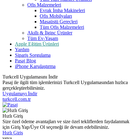
Ofis Malzemeleri
Evrak İmha Makineleri
Ofis Mobilyaları
Masaüstü Gereçleri
Tüm Ofis Malzemeleri
Akıllı & İlginç Ürünler
Tüm Ev-Yaşam
Apple Eğitim Ürünleri
Yardım
Sipariş Sorgulama
Pasaj Blog
iPhone Karşılaştırma
Turkcell Uygulamasını İndir
Pasaj ile ilgili tüm işlemlerinizi Turkcell Uygulamasından hızlıca
gerçekleştirebilirsiniz.
Uygulamayı İndir
turkcell.com.tr
Hızlı Giriş
Size özel ödeme avantajları ve size özel tekliflerden faydalanmak
için Giriş Yap/Üye Ol seçeneği ile devam edebilirsiniz.
Hızlı Giriş
veya