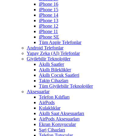
iPhone 16
iPhone 15
iPhone 14
iPhone 13
iPhone 12
iPhone 11
iPhone SE
Tüm Apple Telefonlar
Android Telefonlar
Yapay Zeka (AI) Telefonlar
Giyilebilir Teknolojiler
Akıllı Saatler
Akıllı Bileklikler
Akıllı Çocuk Saatleri
Takip Cihazları
Tüm Giyilebilir Teknolojiler
Aksesuarlar
Telefon Kılıfları
AirPods
Kulaklıklar
Akıllı Saat Aksesuarları
AirPods Aksesuarları
Ekran Koruyucular
Şarj Cihazları
Telefon Tutucular