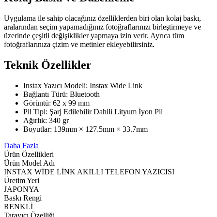
Uygulama ile sahip olacağınız özelliklerden biri olan kolaj baskı,
aralarından seçim yapamadığınız fotoğraflarınızı birleştirmeye ve
üzerinde çeşitli değişiklikler yapmaya izin verir. Ayrıca tüm
fotoğraflarınıza çizim ve metinler ekleyebilirsiniz.
Teknik Özellikler
Instax Yazıcı Modeli: Instax Wide Link
Bağlantı Türü: Bluetooth
Görüntü: 62 x 99 mm
Pil Tipi: Şarj Edilebilir Dahili Lityum İyon Pil
Ağırlık: 340 gr
Boyutlar: 139mm × 127.5mm × 33.7mm
Daha Fazla
Ürün Özellikleri
Ürün Model Adı
INSTAX WİDE LİNK AKILLI TELEFON YAZICISI
Üretim Yeri
JAPONYA
Baskı Rengi
RENKLİ
Tarayıcı Özelliği