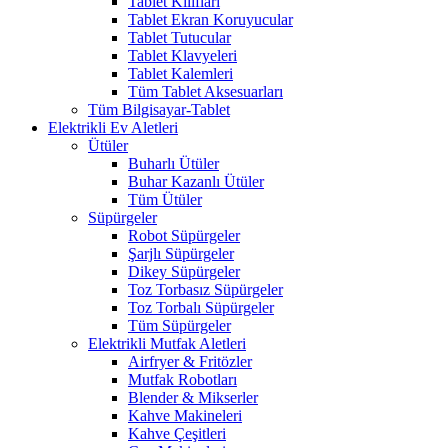
Tablet Kılıfları
Tablet Ekran Koruyucular
Tablet Tutucular
Tablet Klavyeleri
Tablet Kalemleri
Tüm Tablet Aksesuarları
Tüm Bilgisayar-Tablet
Elektrikli Ev Aletleri
Ütüler
Buharlı Ütüler
Buhar Kazanlı Ütüler
Tüm Ütüler
Süpürgeler
Robot Süpürgeler
Şarjlı Süpürgeler
Dikey Süpürgeler
Toz Torbasız Süpürgeler
Toz Torbalı Süpürgeler
Tüm Süpürgeler
Elektrikli Mutfak Aletleri
Airfryer & Fritözler
Mutfak Robotları
Blender & Mikserler
Kahve Makineleri
Kahve Çeşitleri