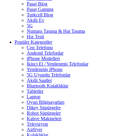
Pasaj Blog
Pasaj Gaming
Turkcell Blog
Akıllı Ev
5G
Numara Taşıma & Hat Taşıma
Hız Testi
Popüler Kategoriler
Cep Telefonu
Android Telefonlar
iPhone Modelleri
İkinci El / Yenilenmiş Telefonlar
Yenilenmiş iPhone
5G Uyumlu Telefonlar
Akıllı Saatler
Bluetooth Kulaklıklar
Tabletler
Laptop
Oyun Bilgisayarları
Dikey Süpürgeler
Robot Süpürgeler
Kahve Makineleri
Televizyon
Airfryer
Kulaklıklar