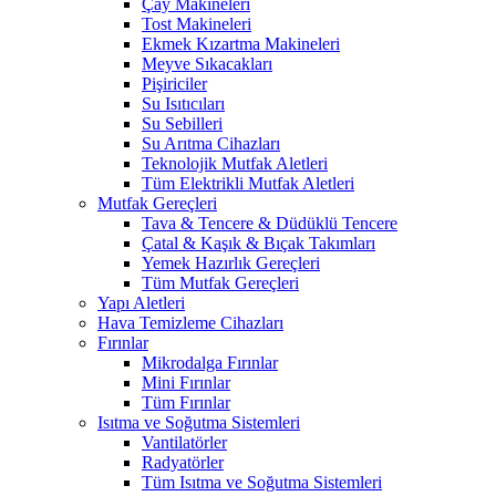
Çay Makineleri
Tost Makineleri
Ekmek Kızartma Makineleri
Meyve Sıkacakları
Pişiriciler
Su Isıtıcıları
Su Sebilleri
Su Arıtma Cihazları
Teknolojik Mutfak Aletleri
Tüm Elektrikli Mutfak Aletleri
Mutfak Gereçleri
Tava & Tencere & Düdüklü Tencere
Çatal & Kaşık & Bıçak Takımları
Yemek Hazırlık Gereçleri
Tüm Mutfak Gereçleri
Yapı Aletleri
Hava Temizleme Cihazları
Fırınlar
Mikrodalga Fırınlar
Mini Fırınlar
Tüm Fırınlar
Isıtma ve Soğutma Sistemleri
Vantilatörler
Radyatörler
Tüm Isıtma ve Soğutma Sistemleri