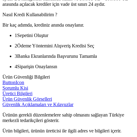
arasında açılacak krediler için vade üst sınırı 24 aydır.
Nasıl Kredi Kullanabilirim ?
Bir kaç adımda, krediniz anında onaylanır.
1
Sepetini Oluştur
2
Ödeme Yöntemini Alışveriş Kredisi Seç
3
Banka Ekranlarında Başvurunu Tamamla
4
Siparişin Onaylansın
Ürün Güvenliği Bilgileri
ButtonIcon
Sorumlu Kişi
Üretici Bilgileri
Ürün Güvenlik Görselleri
Güvenlik Açıklamaları ve Kılavuzlar
Ürünün gerekli düzenlemelere sahip olmasını sağlayan Türkiye
merkezli tedarikçileri gösterir.
Ürün bilgileri, ürünün üreticisi ile ilgili adres ve bilgileri içerir.