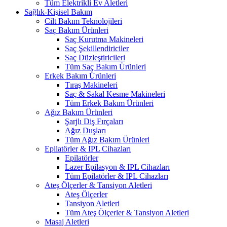
Tüm Elektrikli Ev Aletleri
Sağlık-Kişisel Bakım
Cilt Bakım Teknolojileri
Saç Bakım Ürünleri
Saç Kurutma Makineleri
Saç Şekillendiriciler
Saç Düzleştiricileri
Tüm Saç Bakım Ürünleri
Erkek Bakım Ürünleri
Tıraş Makineleri
Saç & Sakal Kesme Makineleri
Tüm Erkek Bakım Ürünleri
Ağız Bakım Ürünleri
Şarjlı Diş Fırçaları
Ağız Duşları
Tüm Ağız Bakım Ürünleri
Epilatörler & IPL Cihazları
Epilatörler
Lazer Epilasyon & IPL Cihazları
Tüm Epilatörler & IPL Cihazları
Ateş Ölçerler & Tansiyon Aletleri
Ateş Ölçerler
Tansiyon Aletleri
Tüm Ateş Ölçerler & Tansiyon Aletleri
Masaj Aletleri