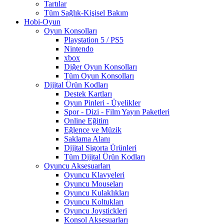
Tartılar
Tüm Sağlık-Kişisel Bakım
Hobi-Oyun
Oyun Konsolları
Playstation 5 / PS5
Nintendo
xbox
Diğer Oyun Konsolları
Tüm Oyun Konsolları
Dijital Ürün Kodları
Destek Kartları
Oyun Pinleri - Üyelikler
Spor - Dizi - Film Yayın Paketleri
Online Eğitim
Eğlence ve Müzik
Saklama Alanı
Dijital Sigorta Ürünleri
Tüm Dijital Ürün Kodları
Oyuncu Aksesuarları
Oyuncu Klavyeleri
Oyuncu Mouseları
Oyuncu Kulaklıkları
Oyuncu Koltukları
Oyuncu Joystickleri
Konsol Aksesuarları