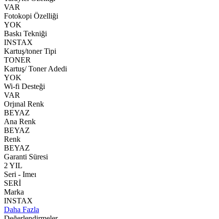
VAR
Fotokopi Özelliği
YOK
Baskı Tekniği
INSTAX
Kartuş/toner Tipi
TONER
Kartuş/ Toner Adedi
YOK
Wi-fi Desteği
VAR
Orjınal Renk
BEYAZ
Ana Renk
BEYAZ
Renk
BEYAZ
Garanti Süresi
2 YIL
Seri - Imeı
SERİ
Marka
INSTAX
Daha Fazla
Değerlendirmeler