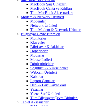
MacBook Şarj Cihazları
MacBook Çanta ve Kılıfları
Tüm MacBook Aksesuarları
Modem & Network Ürünleri
Modemler
Network Ürünleri
Tüm Modem & Network Ürünleri
Bilgisayar Çevre Birimleri
Monitörler
Klavyeler
BiIgisayar Kulaklıkları
Hoparlörler
Mouselar
Mouse Padleri
Dönüştürücüler
Soğutucu & Yükselticiler
Webcam Ürünleri
Kablolar
Laptop Çantaları
UPS & Güç Kaynakları
Yazıcılar
Yazıcı Sarf Ürünleri
Tüm Bilgisayar Çevre Birimleri
Tablet Aksesuarları