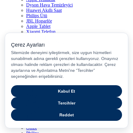
Dyson Hava Temizleyici
Huawei Akıllı Saat
Philips Ütü
JBL Hoparlör
Apple Tablet
Xiaomi Telefon
Xiaomi Akıllı Saat
Samsung Akıllı Saat
Asus Laptop
Huawei Tablet
Huawei Telefon
Stanley Termos
Markalar
Apple
Samsung
Dyson
Anker
Arzum
Braun
Casper
Huawei
JBL
Lenovo
Omix