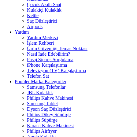
Çocuk Akıllı Saat
Kulakiçi Kulaklık
Kettle
Saç Düzleştirici
Airpods
Yardım
Yardım Merkezi
İşlem Rehberi
Ürün Güvenliği Temas Noktası
Nasıl İade Edebilirim?
Pasaj Sipariş Sorgulama
iPhone Karşılaştırma
Televizyon (TV) Karşılaştırma
Telefon Sat
Popüler Marka Kategoriler
Samsung Telefonlar
JBL Kulaklık
Philips Kahve Makinesi
Samsung Tablet
Dyson Saç Düzleştirici
Philips Dikey Süpürge
Philips Süpürge
Karaca Kahve Makinesi
Philips Airfryer
Apple Kulaklık