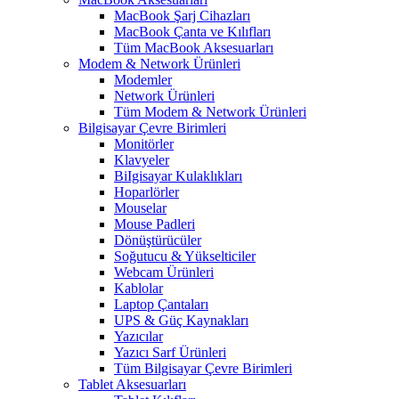
MacBook Şarj Cihazları
MacBook Çanta ve Kılıfları
Tüm MacBook Aksesuarları
Modem & Network Ürünleri
Modemler
Network Ürünleri
Tüm Modem & Network Ürünleri
Bilgisayar Çevre Birimleri
Monitörler
Klavyeler
BiIgisayar Kulaklıkları
Hoparlörler
Mouselar
Mouse Padleri
Dönüştürücüler
Soğutucu & Yükselticiler
Webcam Ürünleri
Kablolar
Laptop Çantaları
UPS & Güç Kaynakları
Yazıcılar
Yazıcı Sarf Ürünleri
Tüm Bilgisayar Çevre Birimleri
Tablet Aksesuarları