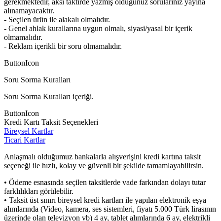
gerekmektedir, aksi taktirde yazmış olduğunuz sorularınız yayına
alınamayacaktır.
- Seçilen ürün ile alakalı olmalıdır.
- Genel ahlak kurallarına uygun olmalı, siyasi/yasal bir içerik
olmamalıdır.
- Reklam içerikli bir soru olmamalıdır.
ButtonIcon
Soru Sorma Kuralları
Soru Sorma Kuralları içeriği.
ButtonIcon
Kredi Kartı Taksit Seçenekleri
Bireysel Kartlar
Ticari Kartlar
Anlaşmalı olduğumuz bankalarla alışverişini kredi kartına taksit
seçeneği ile hızlı, kolay ve güvenli bir şekilde tamamlayabilirsin.
• Ödeme esnasında seçilen taksitlerde vade farkından dolayı tutar
farklılıkları görülebilir.
• Taksit üst sınırı bireysel kredi kartları ile yapılan elektronik eşya
alımlarında (Video, kamera, ses sistemleri, fiyatı 5.000 Türk lirasının
üzerinde olan televizyon vb) 4 ay, tablet alımlarında 6 ay, elektrikli