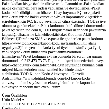
Paket kodları kişiye özel üretilir ve tek kullanımlıktır.-Paket kodları
nakde çevrilemez, para iadesi yapılamaz ve devredilemez.-Paket
kodu aktif edildiği andan itibaren 12 ay boyunca Eğlence paketi
içeriklerini izleme hakkı verecektir.-Paket kapsamındaki içeriklere
erişebilmek için PC, laptop veya mobil cihaz üzerinden TOD?a üye
olunması gerekmektedir.-Paket kodunun aktif edilmesi durumunda;
paket içerikleri tod.com.tr, TOD uygulamaları üzerinden paketinizin
kapsadığı cihazlar ile izlenebilecektirPaket Kodunun Aktif
Edilmesi1)Tarafınıza SMS ve e-posta ile gönderilen paket kodunu
https://www.todtv.com.tr/kupon-kodu sayfasındaki ilgili alana
uygulayın.2)İlerleyen adımlarda ?yeni üyelik oluştur? veya ?giriş
yap? seçeneklerini kullanarak paket aktivasyonunuzu
tamamlayın.*Paket kodunun aktivasyonunda bir sorun yaşanması
durumunda; 0 212 473 73 73 Digiturk müşteri hizmetlerinden veya
https://chat.digiturk.com.tr/bc/chat/Login sayfasında bulunan canlı
müşteri hizmetlerinden mesai saatleri içerisinde destek
alabilirsiniz.TOD Kupon Kodu Aktivasyonu Görselli
Anlatımhttps://www.digiturkburada.com/tod-kupon-kodu-
aktivasyonu.html sayfasından ekran görüntüleri ile kupon kodu
aktivasyon rehberini inceleyebilirsiniz.
Ürün Özellikleri
Ürün Model Adı
TOD EĞLENCE 12 AYLIK 4 EKRAN
Üretim Yeri