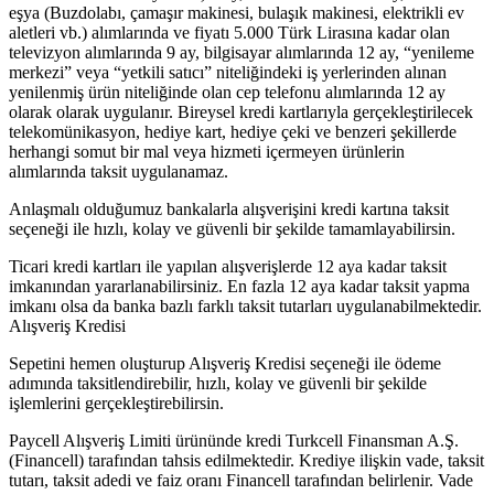
eşya (Buzdolabı, çamaşır makinesi, bulaşık makinesi, elektrikli ev
aletleri vb.) alımlarında ve fiyatı 5.000 Türk Lirasına kadar olan
televizyon alımlarında 9 ay, bilgisayar alımlarında 12 ay, “yenileme
merkezi” veya “yetkili satıcı” niteliğindeki iş yerlerinden alınan
yenilenmiş ürün niteliğinde olan cep telefonu alımlarında 12 ay
olarak olarak uygulanır. Bireysel kredi kartlarıyla gerçekleştirilecek
telekomünikasyon, hediye kart, hediye çeki ve benzeri şekillerde
herhangi somut bir mal veya hizmeti içermeyen ürünlerin
alımlarında taksit uygulanamaz.
Anlaşmalı olduğumuz bankalarla alışverişini kredi kartına taksit
seçeneği ile hızlı, kolay ve güvenli bir şekilde tamamlayabilirsin.
Ticari kredi kartları ile yapılan alışverişlerde 12 aya kadar taksit
imkanından yararlanabilirsiniz. En fazla 12 aya kadar taksit yapma
imkanı olsa da banka bazlı farklı taksit tutarları uygulanabilmektedir.
Alışveriş Kredisi
Sepetini hemen oluşturup Alışveriş Kredisi seçeneği ile ödeme
adımında taksitlendirebilir, hızlı, kolay ve güvenli bir şekilde
işlemlerini gerçekleştirebilirsin.
Paycell Alışveriş Limiti ürününde kredi Turkcell Finansman A.Ş.
(Financell) tarafından tahsis edilmektedir. Krediye ilişkin vade, taksit
tutarı, taksit adedi ve faiz oranı Financell tarafından belirlenir. Vade