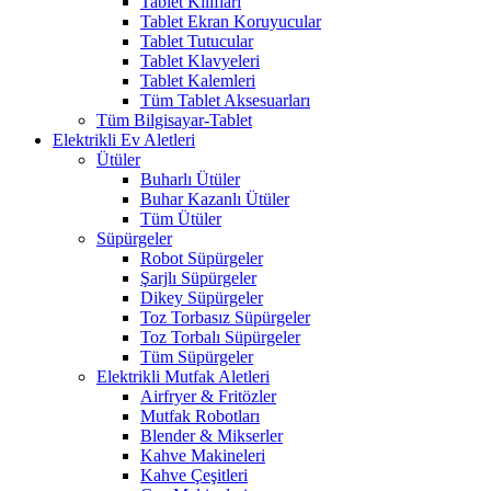
Tablet Kılıfları
Tablet Ekran Koruyucular
Tablet Tutucular
Tablet Klavyeleri
Tablet Kalemleri
Tüm Tablet Aksesuarları
Tüm Bilgisayar-Tablet
Elektrikli Ev Aletleri
Ütüler
Buharlı Ütüler
Buhar Kazanlı Ütüler
Tüm Ütüler
Süpürgeler
Robot Süpürgeler
Şarjlı Süpürgeler
Dikey Süpürgeler
Toz Torbasız Süpürgeler
Toz Torbalı Süpürgeler
Tüm Süpürgeler
Elektrikli Mutfak Aletleri
Airfryer & Fritözler
Mutfak Robotları
Blender & Mikserler
Kahve Makineleri
Kahve Çeşitleri