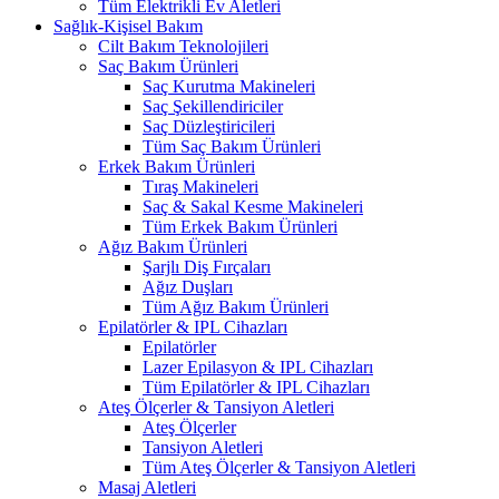
Tüm Elektrikli Ev Aletleri
Sağlık-Kişisel Bakım
Cilt Bakım Teknolojileri
Saç Bakım Ürünleri
Saç Kurutma Makineleri
Saç Şekillendiriciler
Saç Düzleştiricileri
Tüm Saç Bakım Ürünleri
Erkek Bakım Ürünleri
Tıraş Makineleri
Saç & Sakal Kesme Makineleri
Tüm Erkek Bakım Ürünleri
Ağız Bakım Ürünleri
Şarjlı Diş Fırçaları
Ağız Duşları
Tüm Ağız Bakım Ürünleri
Epilatörler & IPL Cihazları
Epilatörler
Lazer Epilasyon & IPL Cihazları
Tüm Epilatörler & IPL Cihazları
Ateş Ölçerler & Tansiyon Aletleri
Ateş Ölçerler
Tansiyon Aletleri
Tüm Ateş Ölçerler & Tansiyon Aletleri
Masaj Aletleri