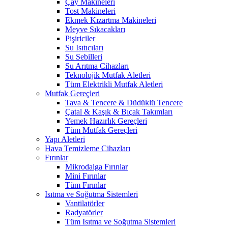
Çay Makineleri
Tost Makineleri
Ekmek Kızartma Makineleri
Meyve Sıkacakları
Pişiriciler
Su Isıtıcıları
Su Sebilleri
Su Arıtma Cihazları
Teknolojik Mutfak Aletleri
Tüm Elektrikli Mutfak Aletleri
Mutfak Gereçleri
Tava & Tencere & Düdüklü Tencere
Çatal & Kaşık & Bıçak Takımları
Yemek Hazırlık Gereçleri
Tüm Mutfak Gereçleri
Yapı Aletleri
Hava Temizleme Cihazları
Fırınlar
Mikrodalga Fırınlar
Mini Fırınlar
Tüm Fırınlar
Isıtma ve Soğutma Sistemleri
Vantilatörler
Radyatörler
Tüm Isıtma ve Soğutma Sistemleri