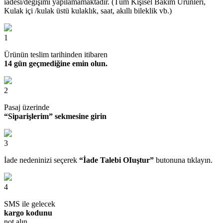
iadesi/değişimi yapılamamaktadır. (Tüm Kişisel Bakım Ürünleri,
Kulak içi /kulak üstü kulaklık, saat, akıllı bileklik vb.)
1
Ürünün teslim tarihinden itibaren
14 gün geçmediğine emin olun.
2
Pasaj üzerinde
“Siparişlerim” sekmesine girin
3
İade nedeninizi seçerek
“İade Talebi OIuştur”
butonuna tıklayın.
4
SMS ile gelecek
kargo kodunu
not alın.