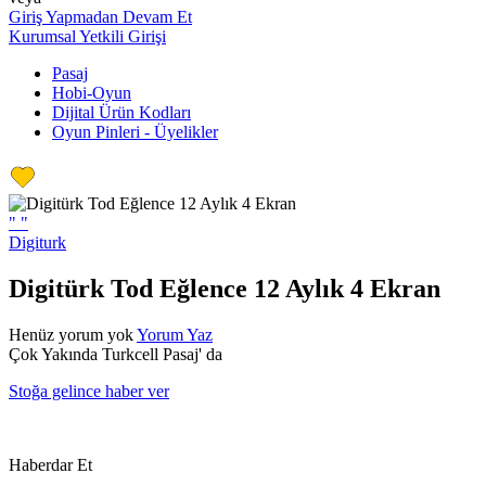
Giriş Yapmadan Devam Et
Kurumsal Yetkili Girişi
Pasaj
Hobi-Oyun
Dijital Ürün Kodları
Oyun Pinleri - Üyelikler
"
"
Digiturk
Digitürk Tod Eğlence 12 Aylık 4 Ekran
Henüz yorum yok
Yorum Yaz
Çok Yakında Turkcell Pasaj' da
Stoğa gelince haber ver
Haberdar Et