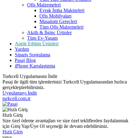
Ofis Malzemeleri
Evrak İmha Makineleri
Ofis Mobilyaları
Masaüstü Gereçleri
Tüm Ofis Malzemeleri
Akıllı & İlginç Ürünler
Tüm Ev-Yaşam
Apple Eğitim Ürünleri
Yardım
Sipariş Sorgulama
Pasaj Blog
iPhone Karşılaştırma
Turkcell Uygulamasını İndir
Pasaj ile ilgili tüm işlemlerinizi Turkcell Uygulamasından hızlıca
gerçekleştirebilirsiniz.
Uygulamayı İndir
turkcell.com.tr
Hızlı Giriş
Size özel ödeme avantajları ve size özel tekliflerden faydalanmak
için Giriş Yap/Üye Ol seçeneği ile devam edebilirsiniz.
Hızlı Giriş
veya