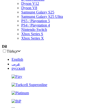
Dyson V12
Dyson V8
Samsung Galaxy S25
Samsung Galaxy S25 Ultra
PS5 / Playstation 5
PS4 / Playstation 4
Nintendo Switch
Xbox Series S
Xbox Series X
Dil
Türkçe
English
عربى
русский