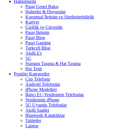
Hakkımızda
Pasaj Genel Bakış
Haberler & Duyurular
Kurumsal İletişim ve Sürdürürebilirlik
Kariyer
Gizlilik ve Güvenlik
Pasaj İletişim
Pasaj Blog
Pasaj Gaming
Turkcell Blog
Akıllı Ev
5G
Numara Taşıma & Hat Taşıma
Hız Testi
Popüler Kategoriler
Cep Telefonu
Android Telefonlar
iPhone Modelleri
İkinci El / Yenilenmiş Telefonlar
Yenilenmiş iPhone
5G Uyumlu Telefonlar
Akıllı Saatler
Bluetooth Kulaklıklar
Tabletler
Laptop