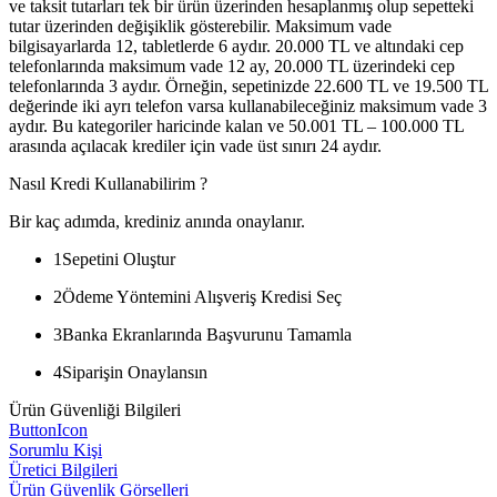
ve taksit tutarları tek bir ürün üzerinden hesaplanmış olup sepetteki
tutar üzerinden değişiklik gösterebilir. Maksimum vade
bilgisayarlarda 12, tabletlerde 6 aydır. 20.000 TL ve altındaki cep
telefonlarında maksimum vade 12 ay, 20.000 TL üzerindeki cep
telefonlarında 3 aydır. Örneğin, sepetinizde 22.600 TL ve 19.500 TL
değerinde iki ayrı telefon varsa kullanabileceğiniz maksimum vade 3
aydır. Bu kategoriler haricinde kalan ve 50.001 TL – 100.000 TL
arasında açılacak krediler için vade üst sınırı 24 aydır.
Nasıl Kredi Kullanabilirim ?
Bir kaç adımda, krediniz anında onaylanır.
1
Sepetini Oluştur
2
Ödeme Yöntemini Alışveriş Kredisi Seç
3
Banka Ekranlarında Başvurunu Tamamla
4
Siparişin Onaylansın
Ürün Güvenliği Bilgileri
ButtonIcon
Sorumlu Kişi
Üretici Bilgileri
Ürün Güvenlik Görselleri