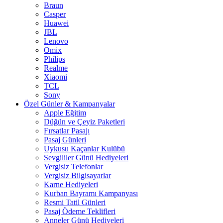
Braun
Casper
Huawei
JBL
Lenovo
Omix
Philips
Realme
Xiaomi
TCL
Sony
Özel Günler & Kampanyalar
Apple Eğitim
Düğün ve Çeyiz Paketleri
Fırsatlar Pasajı
Pasaj Günleri
Uykusu Kaçanlar Kulübü
Sevgililer Günü Hediyeleri
Vergisiz Telefonlar
Vergisiz Bilgisayarlar
Karne Hediyeleri
Kurban Bayramı Kampanyası
Resmi Tatil Günleri
Pasaj Ödeme Teklifleri
Anneler Günü Hediyeleri