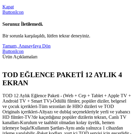
Kapat
ButtonIcon
Sorunuz İletilemedi.
Bir sorunla karşılaşıldı, lütfen tekrar deneyiniz.
Tamam, Anasayfaya Dön
ButtonIcon
Ürün Açıklamaları
TOD EĞLENCE PAKETİ 12 AYLIK 4
EKRAN
TOD 12 Aylık Eğlence Paketi - (Web + Cep + Tablet + Apple TV +
Android TV + Smart TV)-Ödüllü filmler, popüler diziler, belgesel
ve çocuk içerikleri-Tüm sezonları ile HBO dizileri ve TOD
Originals içerikleri-Altyazı ve dublaj seçenekleriyle yerli ve yabancı
HD filmler-TV?de kaçırdığınız popüler dizilerin tekrarı, Canlı TV
kanalları-Kurulum ve taahhüt olmadan kolay üyelik, hemen
izlemeye başla!Kullanım Şartları-Aynı anda yalnızca 1 cihazdan
izleme yapılabilir.-Paket kodları, yurt içi TOD servisi için geçerlidir.-