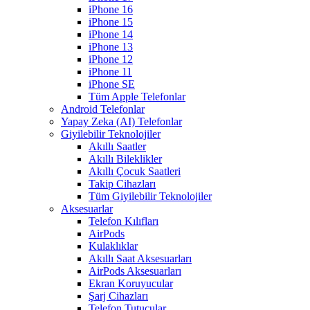
iPhone 16
iPhone 15
iPhone 14
iPhone 13
iPhone 12
iPhone 11
iPhone SE
Tüm Apple Telefonlar
Android Telefonlar
Yapay Zeka (AI) Telefonlar
Giyilebilir Teknolojiler
Akıllı Saatler
Akıllı Bileklikler
Akıllı Çocuk Saatleri
Takip Cihazları
Tüm Giyilebilir Teknolojiler
Aksesuarlar
Telefon Kılıfları
AirPods
Kulaklıklar
Akıllı Saat Aksesuarları
AirPods Aksesuarları
Ekran Koruyucular
Şarj Cihazları
Telefon Tutucular