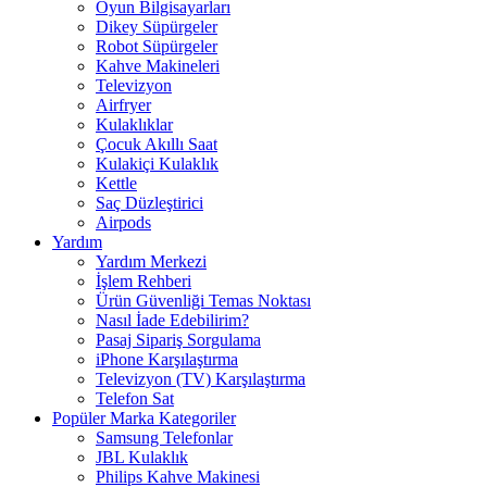
Oyun Bilgisayarları
Dikey Süpürgeler
Robot Süpürgeler
Kahve Makineleri
Televizyon
Airfryer
Kulaklıklar
Çocuk Akıllı Saat
Kulakiçi Kulaklık
Kettle
Saç Düzleştirici
Airpods
Yardım
Yardım Merkezi
İşlem Rehberi
Ürün Güvenliği Temas Noktası
Nasıl İade Edebilirim?
Pasaj Sipariş Sorgulama
iPhone Karşılaştırma
Televizyon (TV) Karşılaştırma
Telefon Sat
Popüler Marka Kategoriler
Samsung Telefonlar
JBL Kulaklık
Philips Kahve Makinesi