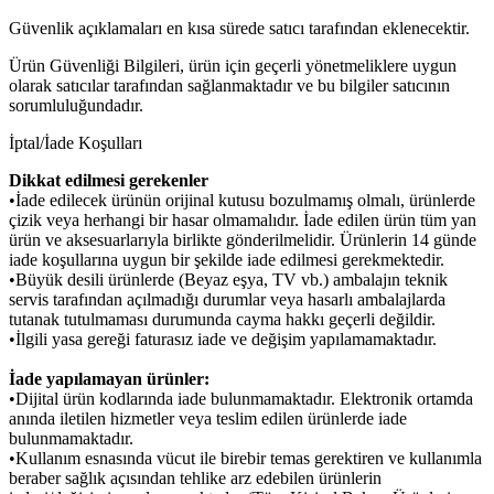
Güvenlik açıklamaları en kısa sürede satıcı tarafından eklenecektir.
Ürün Güvenliği Bilgileri, ürün için geçerli yönetmeliklere uygun
olarak satıcılar tarafından sağlanmaktadır ve bu bilgiler satıcının
sorumluluğundadır.
İptal/İade Koşulları
Dikkat edilmesi gerekenler
•İade edilecek ürünün orijinal kutusu bozulmamış olmalı, ürünlerde
çizik veya herhangi bir hasar olmamalıdır. İade edilen ürün tüm yan
ürün ve aksesuarlarıyla birlikte gönderilmelidir. Ürünlerin 14 günde
iade koşullarına uygun bir şekilde iade edilmesi gerekmektedir.
•Büyük desili ürünlerde (Beyaz eşya, TV vb.) ambalajın teknik
servis tarafından açılmadığı durumlar veya hasarlı ambalajlarda
tutanak tutulmaması durumunda cayma hakkı geçerli değildir.
•İlgili yasa gereği faturasız iade ve değişim yapılamamaktadır.
İade yapılamayan ürünler:
•Dijital ürün kodlarında iade bulunmamaktadır. Elektronik ortamda
anında iletilen hizmetler veya teslim edilen ürünlerde iade
bulunmamaktadır.
•Kullanım esnasında vücut ile birebir temas gerektiren ve kullanımla
beraber sağlık açısından tehlike arz edebilen ürünlerin