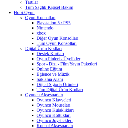
Tartılar
Tüm Sağlık-Kişisel Bakım
Hobi-Oyun
Oyun Konsolları
Playstation 5 / PS5
Nintendo
xbox
Diğer Oyun Konsolları
Tüm Oyun Konsolları
Dijital Ürün Kodları
Destek Kartları
Oyun Pinleri - Üyelikler
Spor - Dizi - Film Yayın Paketleri
Online Eğitim
Eğlence ve Müzik
Saklama Alanı
Dijital Sigorta Ürünleri
Tüm Dijital Ürün Kodları
Oyuncu Aksesuarları
Oyuncu Klavyeleri
Oyuncu Mouseları
Oyuncu Kulaklıkları
Oyuncu Koltukları
Oyuncu Joystickleri
Konsol Aksesuarları