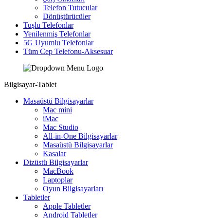
Telefon Tutucular
Dönüştürücüler
Tuşlu Telefonlar
Yenilenmiş Telefonlar
5G Uyumlu Telefonlar
Tüm Cep Telefonu-Aksesuar
Bilgisayar-Tablet
Masaüstü Bilgisayarlar
Mac mini
iMac
Mac Studio
All-in-One Bilgisayarlar
Masaüstü Bilgisayarlar
Kasalar
Dizüstü Bilgisayarlar
MacBook
Laptoplar
Oyun Bilgisayarları
Tabletler
Apple Tabletler
Android Tabletler