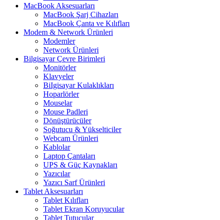
MacBook Aksesuarları
MacBook Şarj Cihazları
MacBook Çanta ve Kılıfları
Modem & Network Ürünleri
Modemler
Network Ürünleri
Bilgisayar Çevre Birimleri
Monitörler
Klavyeler
BiIgisayar Kulaklıkları
Hoparlörler
Mouselar
Mouse Padleri
Dönüştürücüler
Soğutucu & Yükselticiler
Webcam Ürünleri
Kablolar
Laptop Çantaları
UPS & Güç Kaynakları
Yazıcılar
Yazıcı Sarf Ürünleri
Tablet Aksesuarları
Tablet Kılıfları
Tablet Ekran Koruyucular
Tablet Tutucular