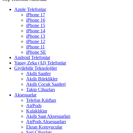
Apple Telefonlar
iPhone 17
iPhone 16
iPhone 15
iPhone 14
iPhone 13
iPhone 12
iPhone 11
iPhone SE
Android Telefonlar
Yapay Zeka (AI) Telefonlar
Giyilebilir Teknolojiler
Akıllı Saatler
Akıllı Bileklikler
Akıllı Çocuk Saatleri
Takip Cihazları
Aksesuarlar
Telefon Kılıfları
AirPods
Kulaklıklar
Akıllı Saat Aksesuarları
AirPods Aksesuarları
Ekran Koruyucular
Şarj Cihazları