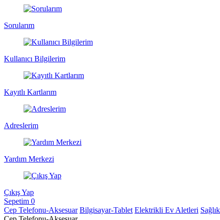
Sorularım
Kullanıcı Bilgilerim
Kayıtlı Kartlarım
Adreslerim
Yardım Merkezi
Çıkış Yap
Sepetim
0
Cep Telefonu-Aksesuar
Bilgisayar-Tablet
Elektrikli Ev Aletleri
Sağlı
Cep Telefonu-Aksesuar