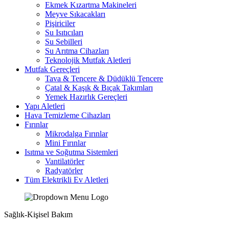
Ekmek Kızartma Makineleri
Meyve Sıkacakları
Pişiriciler
Su Isıtıcıları
Su Sebilleri
Su Arıtma Cihazları
Teknolojik Mutfak Aletleri
Mutfak Gereçleri
Tava & Tencere & Düdüklü Tencere
Çatal & Kaşık & Bıçak Takımları
Yemek Hazırlık Gereçleri
Yapı Aletleri
Hava Temizleme Cihazları
Fırınlar
Mikrodalga Fırınlar
Mini Fırınlar
Isıtma ve Soğutma Sistemleri
Vantilatörler
Radyatörler
Tüm Elektrikli Ev Aletleri
Sağlık-Kişisel Bakım