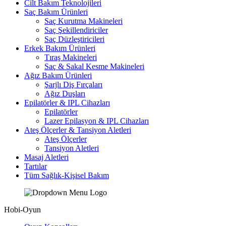
Cilt Bakım Teknolojileri
Saç Bakım Ürünleri
Saç Kurutma Makineleri
Saç Şekillendiriciler
Saç Düzleştiricileri
Erkek Bakım Ürünleri
Tıraş Makineleri
Saç & Sakal Kesme Makineleri
Ağız Bakım Ürünleri
Şarjlı Diş Fırçaları
Ağız Duşları
Epilatörler & IPL Cihazları
Epilatörler
Lazer Epilasyon & IPL Cihazları
Ateş Ölçerler & Tansiyon Aletleri
Ateş Ölçerler
Tansiyon Aletleri
Masaj Aletleri
Tartılar
Tüm Sağlık-Kişisel Bakım
Hobi-Oyun