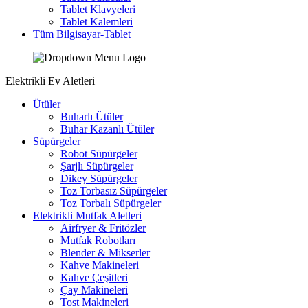
Tablet Klavyeleri
Tablet Kalemleri
Tüm Bilgisayar-Tablet
Elektrikli Ev Aletleri
Ütüler
Buharlı Ütüler
Buhar Kazanlı Ütüler
Süpürgeler
Robot Süpürgeler
Şarjlı Süpürgeler
Dikey Süpürgeler
Toz Torbasız Süpürgeler
Toz Torbalı Süpürgeler
Elektrikli Mutfak Aletleri
Airfryer & Fritözler
Mutfak Robotları
Blender & Mikserler
Kahve Makineleri
Kahve Çeşitleri
Çay Makineleri
Tost Makineleri