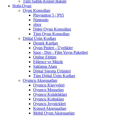
Tüm Sağlık-Kişisel Bakım
Hobi-Oyun
Oyun Konsolları
Playstation 5 / PS5
Nintendo
xbox
Diğer Oyun Konsolları
Tüm Oyun Konsolları
Dijital Ürün Kodları
Destek Kartları
Oyun Pinleri - Üyelikler
Spor - Dizi - Film Yayın Paketleri
Online Eğitim
Eğlence ve Müzik
Saklama Alanı
Dijital Sigorta Ürünleri
Tüm Dijital Ürün Kodları
Oyuncu Aksesuarları
Oyuncu Klavyeleri
Oyuncu Mouseları
Oyuncu Kulaklıkları
Oyuncu Koltukları
Oyuncu Joystickleri
Konsol Aksesuarları
Mobil Oyun Aksesuarları