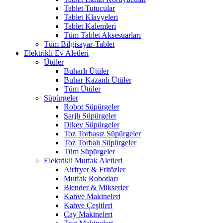
Tablet Tutucular
Tablet Klavyeleri
Tablet Kalemleri
Tüm Tablet Aksesuarları
Tüm Bilgisayar-Tablet
Elektrikli Ev Aletleri
Ütüler
Buharlı Ütüler
Buhar Kazanlı Ütüler
Tüm Ütüler
Süpürgeler
Robot Süpürgeler
Şarjlı Süpürgeler
Dikey Süpürgeler
Toz Torbasız Süpürgeler
Toz Torbalı Süpürgeler
Tüm Süpürgeler
Elektrikli Mutfak Aletleri
Airfryer & Fritözler
Mutfak Robotları
Blender & Mikserler
Kahve Makineleri
Kahve Çeşitleri
Çay Makineleri