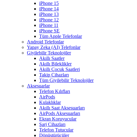
iPhone 15
iPhone 14
iPhone 13
iPhone 12
iPhone 11
iPhone SE
Tüm Apple Telefonlar
Android Telefonlar
Yapay Zeka (AI) Telefonlar
Giyilebilir Teknolojiler
Akıllı Saatler
Akıllı Bileklikler
Akıllı Çocuk Saatleri
Takip Cihazları
Tüm Giyilebilir Teknolojiler
Aksesuarlar
Telefon Kılıfları
AirPods
Kulaklıklar
Akıllı Saat Aksesuarları
AirPods Aksesuarları
Ekran Koruyucular
Şarj Cihazları
Telefon Tutucular
Dönüştürücüler