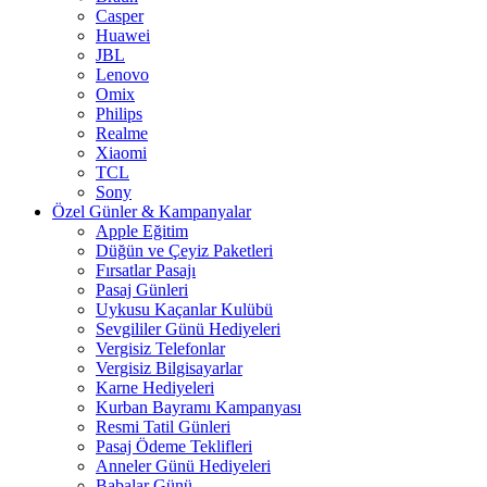
Casper
Huawei
JBL
Lenovo
Omix
Philips
Realme
Xiaomi
TCL
Sony
Özel Günler & Kampanyalar
Apple Eğitim
Düğün ve Çeyiz Paketleri
Fırsatlar Pasajı
Pasaj Günleri
Uykusu Kaçanlar Kulübü
Sevgililer Günü Hediyeleri
Vergisiz Telefonlar
Vergisiz Bilgisayarlar
Karne Hediyeleri
Kurban Bayramı Kampanyası
Resmi Tatil Günleri
Pasaj Ödeme Teklifleri
Anneler Günü Hediyeleri
Babalar Günü