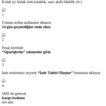
Kulak içi /kulak üstü kulaklık, saat, akıllı bileklik vb.)
1
Ürünün teslim tarihinden itibaren
14 gün geçmediğine emin olun.
2
Pasaj üzerinde
“Siparişlerim” sekmesine girin
3
İade nedeninizi seçerek
“İade Talebi OIuştur”
butonuna tıklayın.
4
SMS ile gelecek
kargo kodunu
not alın.