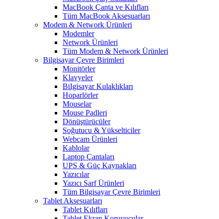
MacBook Çanta ve Kılıfları
Tüm MacBook Aksesuarları
Modem & Network Ürünleri
Modemler
Network Ürünleri
Tüm Modem & Network Ürünleri
Bilgisayar Çevre Birimleri
Monitörler
Klavyeler
BiIgisayar Kulaklıkları
Hoparlörler
Mouselar
Mouse Padleri
Dönüştürücüler
Soğutucu & Yükselticiler
Webcam Ürünleri
Kablolar
Laptop Çantaları
UPS & Güç Kaynakları
Yazıcılar
Yazıcı Sarf Ürünleri
Tüm Bilgisayar Çevre Birimleri
Tablet Aksesuarları
Tablet Kılıfları
Tablet Ekran Koruyucular