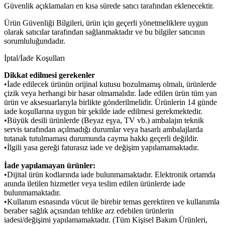
Güvenlik açıklamaları en kısa sürede satıcı tarafından eklenecektir.
Ürün Güvenliği Bilgileri, ürün için geçerli yönetmeliklere uygun
olarak satıcılar tarafından sağlanmaktadır ve bu bilgiler satıcının
sorumluluğundadır.
İptal/İade Koşulları
Dikkat edilmesi gerekenler
•İade edilecek ürünün orijinal kutusu bozulmamış olmalı, ürünlerde
çizik veya herhangi bir hasar olmamalıdır. İade edilen ürün tüm yan
ürün ve aksesuarlarıyla birlikte gönderilmelidir. Ürünlerin 14 günde
iade koşullarına uygun bir şekilde iade edilmesi gerekmektedir.
•Büyük desili ürünlerde (Beyaz eşya, TV vb.) ambalajın teknik
servis tarafından açılmadığı durumlar veya hasarlı ambalajlarda
tutanak tutulmaması durumunda cayma hakkı geçerli değildir.
•İlgili yasa gereği faturasız iade ve değişim yapılamamaktadır.
İade yapılamayan ürünler:
•Dijital ürün kodlarında iade bulunmamaktadır. Elektronik ortamda
anında iletilen hizmetler veya teslim edilen ürünlerde iade
bulunmamaktadır.
•Kullanım esnasında vücut ile birebir temas gerektiren ve kullanımla
beraber sağlık açısından tehlike arz edebilen ürünlerin
iadesi/değişimi yapılamamaktadır. (Tüm Kişisel Bakım Ürünleri,