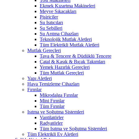
Tost Makineleri
Ekmek Kızartma Makineleri
Meyve Sıkacakları
Pişiriciler
Su Isıtıcıları
Su Sebilleri
Su Arıtma Cihazları
Teknolojik Mutfak Aletleri
Tüm Elektrikli Mutfak Aletleri
Mutfak Gereçleri
Tava & Tencere & Düdüklü Tencere
Çatal & Kaşık & Bıçak Takımları
Yemek Hazırlık Gereçleri
Tüm Mutfak Gereçleri
Yapı Aletleri
Hava Temizleme Cihazları
Fırınlar
Mikrodalga Fırınlar
Mini Fırınlar
Tüm Fırınlar
Isıtma ve Soğutma Sistemleri
Vantilatörler
Radyatörler
Tüm Isıtma ve Soğutma Sistemleri
Tüm Elektrikli Ev Aletleri