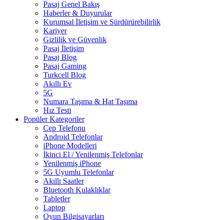
Pasaj Genel Bakış
Haberler & Duyurular
Kurumsal İletişim ve Sürdürürebilirlik
Kariyer
Gizlilik ve Güvenlik
Pasaj İletişim
Pasaj Blog
Pasaj Gaming
Turkcell Blog
Akıllı Ev
5G
Numara Taşıma & Hat Taşıma
Hız Testi
Popüler Kategoriler
Cep Telefonu
Android Telefonlar
iPhone Modelleri
İkinci El / Yenilenmiş Telefonlar
Yenilenmiş iPhone
5G Uyumlu Telefonlar
Akıllı Saatler
Bluetooth Kulaklıklar
Tabletler
Laptop
Oyun Bilgisayarları