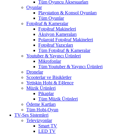
Tüm Oyuncu Aksesuarları
Oyunlar
Playstation & Konsol Oyunları
Tüm Oyunlar
Fotoğraf & Kameralar
Fotoğraf Makineleri
Aksiyon Kameraları
Polaroid Fotoğraf Makineleri
Fotoğraf Yazıcıları
Tüm Fotoğraf & Kameralar
Youtuber & Yayıncı Ürünleri
Mikrofonlar
Tüm Youtuber & Yayıncı Ürünleri
Dronelar
Scooterlar ve Bisikletler
Yetişkin Hobi & Eğlence
Müzik Ürünleri
Pikaplar
Tüm Müzik Ürünleri
Ödeme Kartları
Tüm Hobi-Oyun
TV-Ses Sistemleri
Televizyonlar
Smart TV
LED TV