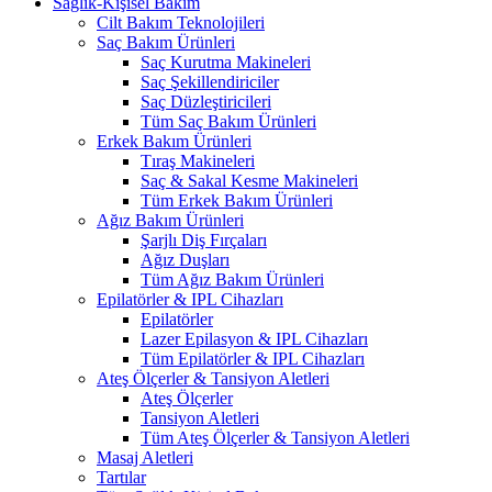
Sağlık-Kişisel Bakım
Cilt Bakım Teknolojileri
Saç Bakım Ürünleri
Saç Kurutma Makineleri
Saç Şekillendiriciler
Saç Düzleştiricileri
Tüm Saç Bakım Ürünleri
Erkek Bakım Ürünleri
Tıraş Makineleri
Saç & Sakal Kesme Makineleri
Tüm Erkek Bakım Ürünleri
Ağız Bakım Ürünleri
Şarjlı Diş Fırçaları
Ağız Duşları
Tüm Ağız Bakım Ürünleri
Epilatörler & IPL Cihazları
Epilatörler
Lazer Epilasyon & IPL Cihazları
Tüm Epilatörler & IPL Cihazları
Ateş Ölçerler & Tansiyon Aletleri
Ateş Ölçerler
Tansiyon Aletleri
Tüm Ateş Ölçerler & Tansiyon Aletleri
Masaj Aletleri
Tartılar