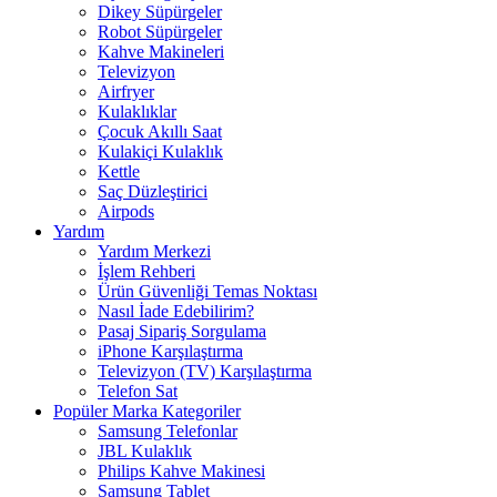
Dikey Süpürgeler
Robot Süpürgeler
Kahve Makineleri
Televizyon
Airfryer
Kulaklıklar
Çocuk Akıllı Saat
Kulakiçi Kulaklık
Kettle
Saç Düzleştirici
Airpods
Yardım
Yardım Merkezi
İşlem Rehberi
Ürün Güvenliği Temas Noktası
Nasıl İade Edebilirim?
Pasaj Sipariş Sorgulama
iPhone Karşılaştırma
Televizyon (TV) Karşılaştırma
Telefon Sat
Popüler Marka Kategoriler
Samsung Telefonlar
JBL Kulaklık
Philips Kahve Makinesi
Samsung Tablet