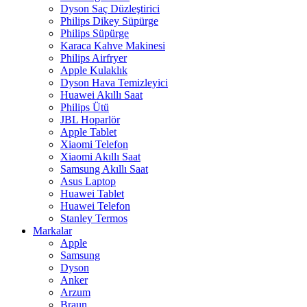
Dyson Saç Düzleştirici
Philips Dikey Süpürge
Philips Süpürge
Karaca Kahve Makinesi
Philips Airfryer
Apple Kulaklık
Dyson Hava Temizleyici
Huawei Akıllı Saat
Philips Ütü
JBL Hoparlör
Apple Tablet
Xiaomi Telefon
Xiaomi Akıllı Saat
Samsung Akıllı Saat
Asus Laptop
Huawei Tablet
Huawei Telefon
Stanley Termos
Markalar
Apple
Samsung
Dyson
Anker
Arzum
Braun