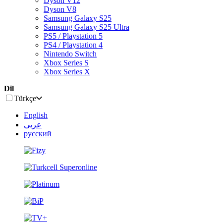
Dyson V12
Dyson V8
Samsung Galaxy S25
Samsung Galaxy S25 Ultra
PS5 / Playstation 5
PS4 / Playstation 4
Nintendo Switch
Xbox Series S
Xbox Series X
Dil
Türkçe
English
عربى
русский