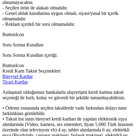
alınamayacaktır.
- Seçilen ürün ile alakalı olmalıdır.
- Genel ahlak kurallarına uygun olmalı, siyasi/yasal bir içerik
olmamalıdır.
- Reklam içerikli bir soru olmamalıdır.
ButtonIcon
Soru Sorma Kuralları
Soru Sorma Kuralları içeriği.
ButtonIcon
Kredi Kartı Taksit Seçenekleri
Bireysel Kartlar
Ticari Kartlar
Anlaşmalı olduğumuz bankalarla alışverişini kredi kartına taksit
seçeneği ile hızlı, kolay ve güvenli bir şekilde tamamlayabilirsin.
• Ödeme esnasında seçilen taksitlerde vade farkından dolayı tutar
farklılıkları görülebilir.
• Taksit üst sınırı bireysel kredi kartları ile yapılan elektronik eşya
alımlarında (Video, kamera, ses sistemleri, fiyatı 5.000 Türk lirasının
üzerinde olan televizyon vb) 4 ay, tablet alımlarında 6 ay, elektrikli
eşya (Buzdolabı, çamaşır makinesi, bulaşık makinesi, elektrikli ev