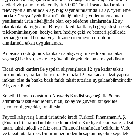
aletleri vb.) alımlarında ve fiyatı 5.000 Türk Lirasına kadar olan
televizyon alımlarında 9 ay, bilgisayar alımlarında 12 ay, “yenileme
merkezi” veya “yetkili satıcı” niteliğindeki iş yerlerinden alınan
yenilenmiş ürün niteliğinde olan cep telefonu alımlarında 12 ay
olarak olarak uygulanır. Bireysel kredi kartlarıyla gerçekleştirilecek
telekomünikasyon, hediye kart, hediye çeki ve benzeri şekillerde
herhangi somut bir mal veya hizmeti içermeyen ürünlerin
alımlarında taksit uygulanamaz.
Anlaşmalı olduğumuz bankalarla alışverişini kredi kartına taksit
seçeneği ile hızlı, kolay ve güvenli bir şekilde tamamlayabilirsin.
Ticari kredi kartları ile yapılan alışverişlerde 12 aya kadar taksit
imkanından yararlanabilirsiniz. En fazla 12 aya kadar taksit yapma
imkanı olsa da banka bazlı farklı taksit tutarları uygulanabilmektedir.
Alışveriş Kredisi
Sepetini hemen oluşturup Alışveriş Kredisi seçeneği ile ödeme
adımında taksitlendirebilir, hızlı, kolay ve güvenli bir şekilde
işlemlerini gerçekleştirebilirsin.
Paycell Alışveriş Limiti ürününde kredi Turkcell Finansman A.Ş.
(Financell) tarafından tahsis edilmektedir. Krediye ilişkin vade, taksit
tutarı, taksit adedi ve faiz oranı Financell tarafından belirlenir. Vade
ve taksit tutarları tek bir ürün üzerinden hesaplanmış olup sepetteki