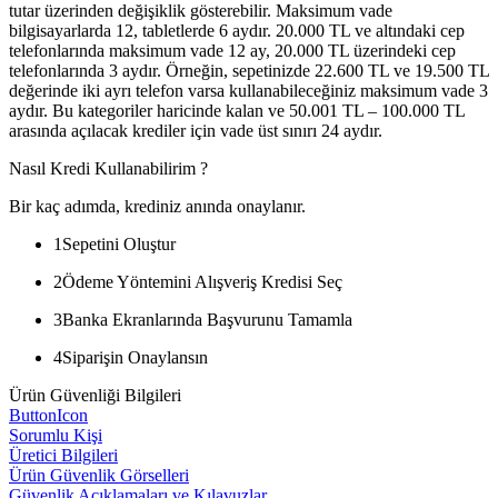
tutar üzerinden değişiklik gösterebilir. Maksimum vade
bilgisayarlarda 12, tabletlerde 6 aydır. 20.000 TL ve altındaki cep
telefonlarında maksimum vade 12 ay, 20.000 TL üzerindeki cep
telefonlarında 3 aydır. Örneğin, sepetinizde 22.600 TL ve 19.500 TL
değerinde iki ayrı telefon varsa kullanabileceğiniz maksimum vade 3
aydır. Bu kategoriler haricinde kalan ve 50.001 TL – 100.000 TL
arasında açılacak krediler için vade üst sınırı 24 aydır.
Nasıl Kredi Kullanabilirim ?
Bir kaç adımda, krediniz anında onaylanır.
1
Sepetini Oluştur
2
Ödeme Yöntemini Alışveriş Kredisi Seç
3
Banka Ekranlarında Başvurunu Tamamla
4
Siparişin Onaylansın
Ürün Güvenliği Bilgileri
ButtonIcon
Sorumlu Kişi
Üretici Bilgileri
Ürün Güvenlik Görselleri
Güvenlik Açıklamaları ve Kılavuzlar