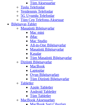
Tüm Aksesuarlar
Tuşlu Telefonlar
Yenilenmiş Telefonlar
5G Uyumlu Telefonlar
Tüm Cep Telefonu-Aksesuar
Bilgisayar-Tablet
Masaüstü Bilgisayarlar
Mac mini
iMac
Mac Studio
All-in-One Bilgisayarlar
Masaüstü Bilgisayarlar
Kasalar
Tüm Masaüstü Bilgisayarlar
Dizüstü Bilgisayarlar
MacBook
Laptoplar
Oyun Bilgisayarları
Tüm Dizüstü Bilgisayarlar
Tabletler
Apple Tabletler
Android Tabletler
Tüm Tabletler
MacBook Aksesuarları
MacBook Şarj Cihazları