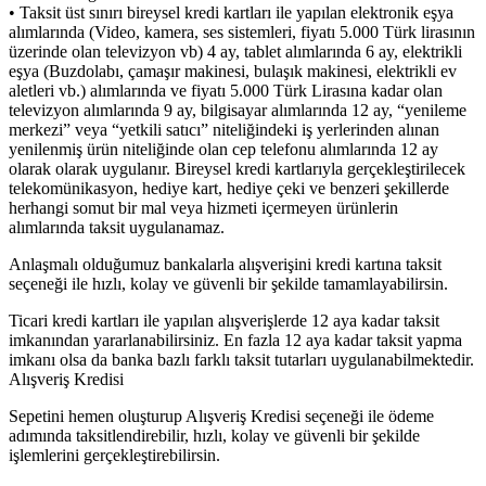
• Taksit üst sınırı bireysel kredi kartları ile yapılan elektronik eşya
alımlarında (Video, kamera, ses sistemleri, fiyatı 5.000 Türk lirasının
üzerinde olan televizyon vb) 4 ay, tablet alımlarında 6 ay, elektrikli
eşya (Buzdolabı, çamaşır makinesi, bulaşık makinesi, elektrikli ev
aletleri vb.) alımlarında ve fiyatı 5.000 Türk Lirasına kadar olan
televizyon alımlarında 9 ay, bilgisayar alımlarında 12 ay, “yenileme
merkezi” veya “yetkili satıcı” niteliğindeki iş yerlerinden alınan
yenilenmiş ürün niteliğinde olan cep telefonu alımlarında 12 ay
olarak olarak uygulanır. Bireysel kredi kartlarıyla gerçekleştirilecek
telekomünikasyon, hediye kart, hediye çeki ve benzeri şekillerde
herhangi somut bir mal veya hizmeti içermeyen ürünlerin
alımlarında taksit uygulanamaz.
Anlaşmalı olduğumuz bankalarla alışverişini kredi kartına taksit
seçeneği ile hızlı, kolay ve güvenli bir şekilde tamamlayabilirsin.
Ticari kredi kartları ile yapılan alışverişlerde 12 aya kadar taksit
imkanından yararlanabilirsiniz. En fazla 12 aya kadar taksit yapma
imkanı olsa da banka bazlı farklı taksit tutarları uygulanabilmektedir.
Alışveriş Kredisi
Sepetini hemen oluşturup Alışveriş Kredisi seçeneği ile ödeme
adımında taksitlendirebilir, hızlı, kolay ve güvenli bir şekilde
işlemlerini gerçekleştirebilirsin.