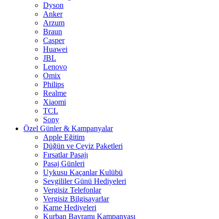
Dyson
Anker
Arzum
Braun
Casper
Huawei
JBL
Lenovo
Omix
Philips
Realme
Xiaomi
TCL
Sony
Özel Günler & Kampanyalar
Apple Eğitim
Düğün ve Çeyiz Paketleri
Fırsatlar Pasajı
Pasaj Günleri
Uykusu Kaçanlar Kulübü
Sevgililer Günü Hediyeleri
Vergisiz Telefonlar
Vergisiz Bilgisayarlar
Karne Hediyeleri
Kurban Bayramı Kampanyası