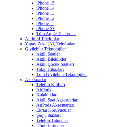
iPhone 15
iPhone 14
iPhone 13
iPhone 12
iPhone 11
iPhone SE
Tüm Apple Telefonlar
Android Telefonlar
Yapay Zeka (AI) Telefonlar
Giyilebilir Teknolojiler
Akıllı Saatler
Akıllı Bileklikler
Akıllı Çocuk Saatleri
Takip Cihazları
Tüm Giyilebilir Teknolojiler
Aksesuarlar
Telefon Kılıfları
AirPods
Kulaklıklar
Akıllı Saat Aksesuarları
AirPods Aksesuarları
Ekran Koruyucular
Şarj Cihazları
Telefon Tutucular
Dönüştürücüler