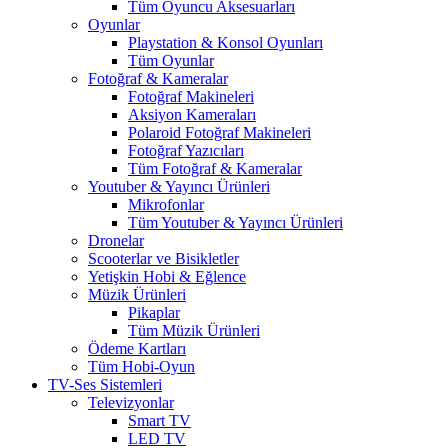
Tüm Oyuncu Aksesuarları
Oyunlar
Playstation & Konsol Oyunları
Tüm Oyunlar
Fotoğraf & Kameralar
Fotoğraf Makineleri
Aksiyon Kameraları
Polaroid Fotoğraf Makineleri
Fotoğraf Yazıcıları
Tüm Fotoğraf & Kameralar
Youtuber & Yayıncı Ürünleri
Mikrofonlar
Tüm Youtuber & Yayıncı Ürünleri
Dronelar
Scooterlar ve Bisikletler
Yetişkin Hobi & Eğlence
Müzik Ürünleri
Pikaplar
Tüm Müzik Ürünleri
Ödeme Kartları
Tüm Hobi-Oyun
TV-Ses Sistemleri
Televizyonlar
Smart TV
LED TV