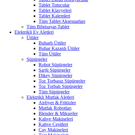
Tablet Tutucular
Tablet Klavyeleri
Tablet Kalemleri
Tüm Tablet Aksesuarları
Tüm Bilgisayar-Tablet
Elektrikli Ev Aletleri
Ütüler
Buharlı Ütüler
Buhar Kazanlı Ütüler
Tüm Ütüler
Süpürgeler
Robot Süpürgeler
Şarjlı Süpürgeler
Dikey Süpürgeler
Toz Torbasız Süpürgeler
Toz Torbalı Süpürgeler
Tüm Süpürgeler
Elektrikli Mutfak Aletleri
Airfryer & Fritözler
Mutfak Robotları
Blender & Mikserler
Kahve Makineleri
Kahve Çeşitleri
Çay Makineleri