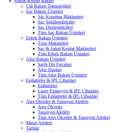
Sağlık-Kişisel Bakım
Cilt Bakım Teknolojileri
Saç Bakım Ürünleri
Saç Kurutma Makineleri
Saç Şekillendiriciler
Saç Düzleştiricileri
Tüm Saç Bakım Ürünleri
Erkek Bakım Ürünleri
Tıraş Makineleri
Saç & Sakal Kesme Makineleri
Tüm Erkek Bakım Ürünleri
Ağız Bakım Ürünleri
Şarjlı Diş Fırçaları
Ağız Duşları
Tüm Ağız Bakım Ürünleri
Epilatörler & IPL Cihazları
Epilatörler
Lazer Epilasyon & IPL Cihazları
Tüm Epilatörler & IPL Cihazları
Ateş Ölçerler & Tansiyon Aletleri
Ateş Ölçerler
Tansiyon Aletleri
Tüm Ateş Ölçerler & Tansiyon Aletleri
Masaj Aletleri
Tartılar