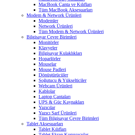
MacBook Çanta ve Kılıfları
Tüm MacBook Aksesuarları
Modem & Network Ürünleri
Modemler
Network Ürünleri
Tüm Modem & Network Ürünleri
Bilgisayar Çevre Birimleri
Monitörler
Klavyeler
BiIgisayar Kulaklıkları
Hoparlörler
Mouselar
Mouse Padleri
Dönüştürücüler
Soğutucu & Yükselticiler
Webcam Ürünleri
Kablolar
Laptop Çantaları
UPS & Güç Kaynakları
Yazıcılar
Yazıcı Sarf Ürünleri
Tüm Bilgisayar Çevre Birimleri
Tablet Aksesuarları
Tablet Kılıfları
Tablet Ekran Koruyucular