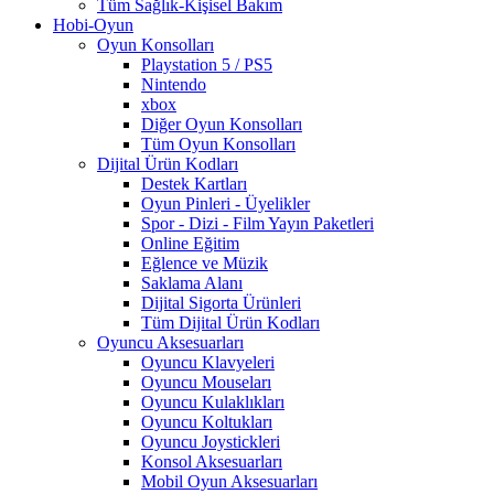
Tüm Sağlık-Kişisel Bakım
Hobi-Oyun
Oyun Konsolları
Playstation 5 / PS5
Nintendo
xbox
Diğer Oyun Konsolları
Tüm Oyun Konsolları
Dijital Ürün Kodları
Destek Kartları
Oyun Pinleri - Üyelikler
Spor - Dizi - Film Yayın Paketleri
Online Eğitim
Eğlence ve Müzik
Saklama Alanı
Dijital Sigorta Ürünleri
Tüm Dijital Ürün Kodları
Oyuncu Aksesuarları
Oyuncu Klavyeleri
Oyuncu Mouseları
Oyuncu Kulaklıkları
Oyuncu Koltukları
Oyuncu Joystickleri
Konsol Aksesuarları
Mobil Oyun Aksesuarları