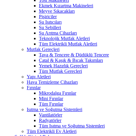
Tost Makineleri
Ekmek Kızartma Makineleri
Meyve Sıkacakları
Pişiriciler
Su Isıtıcıları
Su Sebilleri
Su Arıtma Cihazları
Teknolojik Mutfak Aletleri
Tüm Elektrikli Mutfak Aletleri
Mutfak Gereçleri
Tava & Tencere & Düdüklü Tencere
Çatal & Kaşık & Bıçak Takımları
Yemek Hazırlık Gereçleri
Tüm Mutfak Gereçleri
Yapı Aletleri
Hava Temizleme Cihazları
Fırınlar
Mikrodalga Fırınlar
Mini Fırınlar
Tüm Fırınlar
Isıtma ve Soğutma Sistemleri
Vantilatörler
Radyatörler
Tüm Isıtma ve Soğutma Sistemleri
Tüm Elektrikli Ev Aletleri