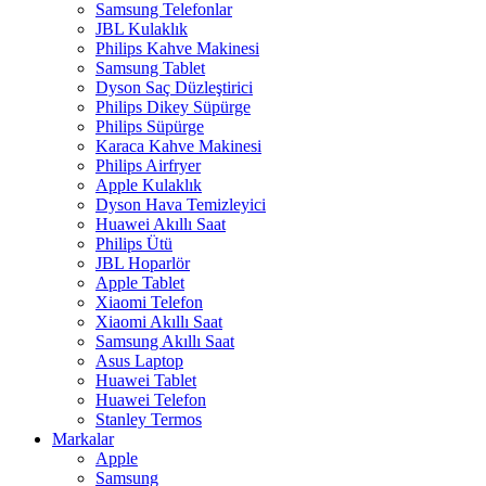
Samsung Telefonlar
JBL Kulaklık
Philips Kahve Makinesi
Samsung Tablet
Dyson Saç Düzleştirici
Philips Dikey Süpürge
Philips Süpürge
Karaca Kahve Makinesi
Philips Airfryer
Apple Kulaklık
Dyson Hava Temizleyici
Huawei Akıllı Saat
Philips Ütü
JBL Hoparlör
Apple Tablet
Xiaomi Telefon
Xiaomi Akıllı Saat
Samsung Akıllı Saat
Asus Laptop
Huawei Tablet
Huawei Telefon
Stanley Termos
Markalar
Apple
Samsung