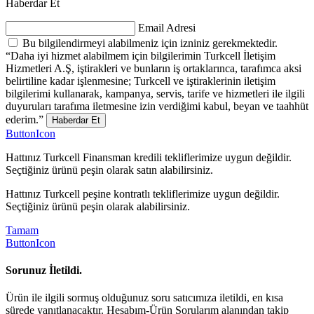
Haberdar Et
Email Adresi
Bu bilgilendirmeyi alabilmeniz için izniniz gerekmektedir.
“Daha iyi hizmet alabilmem için bilgilerimin Turkcell İletişim
Hizmetleri A.Ş, iştirakleri ve bunların iş ortaklarınca, tarafımca aksi
belirtiline kadar işlenmesine; Turkcell ve iştiraklerinin iletişim
bilgilerimi kullanarak, kampanya, servis, tarife ve hizmetleri ile ilgili
duyuruları tarafıma iletmesine izin verdiğimi kabul, beyan ve taahhüt
ederim.”
Haberdar Et
ButtonIcon
Hattınız Turkcell Finansman kredili tekliflerimize uygun değildir.
Seçtiğiniz ürünü peşin olarak satın alabilirsiniz.
Hattınız Turkcell peşine kontratlı tekliflerimize uygun değildir.
Seçtiğiniz ürünü peşin olarak alabilirsiniz.
Tamam
ButtonIcon
Sorunuz İletildi.
Ürün ile ilgili sormuş olduğunuz soru satıcımıza iletildi, en kısa
sürede yanıtlanacaktır. Hesabım-Ürün Sorularım alanından takip