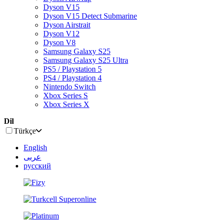
Dyson V15
Dyson V15 Detect Submarine
Dyson Airstrait
Dyson V12
Dyson V8
Samsung Galaxy S25
Samsung Galaxy S25 Ultra
PS5 / Playstation 5
PS4 / Playstation 4
Nintendo Switch
Xbox Series S
Xbox Series X
Dil
Türkçe
English
عربى
русский