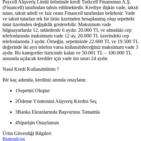
Paycell Alışveriş Limiti ürününde kredi Turkcell Finansman A.Ş.
(Financell) tarafından tahsis edilmektedir. Krediye ilişkin vade, taksit
tutarı, taksit adedi ve faiz oranı Financell tarafından belirlenir. Vade
ve taksit tutarları tek bir ürün üzerinden hesaplanmış olup sepetteki
tutar üzerinden değişiklik gösterebilir. Maksimum vade
bilgisayarlarda 12, tabletlerde 6 aydır. 20.000 TL ve altındaki cep
telefonlarında maksimum vade 12 ay, 20.000 TL üzerindeki cep
telefonlarında 3 aydır. Örneğin, sepetinizde 22.600 TL ve 19.500 TL
değerinde iki ayrı telefon varsa kullanabileceğiniz maksimum vade 3
aydır. Bu kategoriler haricinde kalan ve 50.001 TL – 100.000 TL
arasında açılacak krediler için vade üst sınırı 24 aydır.
Nasıl Kredi Kullanabilirim ?
Bir kaç adımda, krediniz anında onaylanır.
1
Sepetini Oluştur
2
Ödeme Yöntemini Alışveriş Kredisi Seç
3
Banka Ekranlarında Başvurunu Tamamla
4
Siparişin Onaylansın
Ürün Güvenliği Bilgileri
ButtonIcon