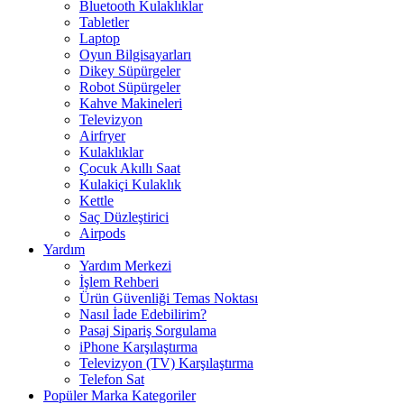
Bluetooth Kulaklıklar
Tabletler
Laptop
Oyun Bilgisayarları
Dikey Süpürgeler
Robot Süpürgeler
Kahve Makineleri
Televizyon
Airfryer
Kulaklıklar
Çocuk Akıllı Saat
Kulakiçi Kulaklık
Kettle
Saç Düzleştirici
Airpods
Yardım
Yardım Merkezi
İşlem Rehberi
Ürün Güvenliği Temas Noktası
Nasıl İade Edebilirim?
Pasaj Sipariş Sorgulama
iPhone Karşılaştırma
Televizyon (TV) Karşılaştırma
Telefon Sat
Popüler Marka Kategoriler