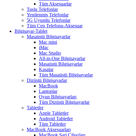
Tüm Aksesuarlar
Tuşlu Telefonlar
Yenilenmiş Telefonlar
5G Uyumlu Telefonlar
Tüm Cep Telefonu-Aksesuar
Bilgisayar-Tablet
Masaüstü Bilgisayarlar
Mac mini
iMac
Mac Studio
All-in-One Bilgisayarlar
Masaüstü Bilgisayarlar
Kasalar
Tüm Masaüstü Bilgisayarlar
Dizüstü Bilgisayarlar
MacBook
Laptoplar
Oyun Bilgisayarları
Tüm Dizüstü Bilgisayarlar
Tabletler
Apple Tabletler
Android Tabletler
Tüm Tabletler
MacBook Aksesuarları
MacBook Şarj Cihazları