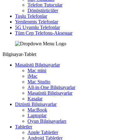
Telefon Tutucular
Dönüştürücüler
Tuşlu Telefonlar
Yenilenmiş Telefonlar
5G Uyumlu Telefonlar
Tüm Cep Telefonu-Aksesuar
Bilgisayar-Tablet
Masaüstü Bilgisayarlar
Mac mini
iMac
Mac Studio
All-in-One Bilgisayarlar
Masaüstü Bilgisayarlar
Kasalar
Dizüstü Bilgisayarlar
MacBook
Laptoplar
Oyun Bilgisayarları
Tabletler
Apple Tabletler
Android Tabletler