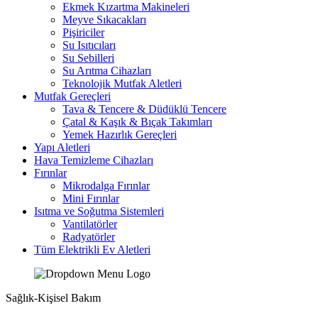
Ekmek Kızartma Makineleri
Meyve Sıkacakları
Pişiriciler
Su Isıtıcıları
Su Sebilleri
Su Arıtma Cihazları
Teknolojik Mutfak Aletleri
Mutfak Gereçleri
Tava & Tencere & Düdüklü Tencere
Çatal & Kaşık & Bıçak Takımları
Yemek Hazırlık Gereçleri
Yapı Aletleri
Hava Temizleme Cihazları
Fırınlar
Mikrodalga Fırınlar
Mini Fırınlar
Isıtma ve Soğutma Sistemleri
Vantilatörler
Radyatörler
Tüm Elektrikli Ev Aletleri
Sağlık-Kişisel Bakım