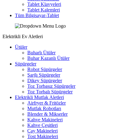
Tablet Klavyeleri
Tablet Kalemleri
Tüm Bilgisayar-Tablet
Elektrikli Ev Aletleri
Ütüler
Buharlı Ütüler
Buhar Kazanlı Ütüler
Süpürgeler
Robot Süpürgeler
Şarjlı Süpürgeler
Dikey Süpürgeler
Toz Torbasız Süpürgeler
Toz Torbalı Süpürgeler
Elektrikli Mutfak Aletleri
Airfryer & Fritözler
Mutfak Robotları
Blender & Mikserler
Kahve Makineleri
Kahve Çeşitleri
Çay Makineleri
Tost Makineleri