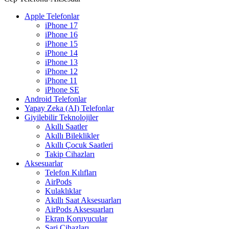
Apple Telefonlar
iPhone 17
iPhone 16
iPhone 15
iPhone 14
iPhone 13
iPhone 12
iPhone 11
iPhone SE
Android Telefonlar
Yapay Zeka (AI) Telefonlar
Giyilebilir Teknolojiler
Akıllı Saatler
Akıllı Bileklikler
Akıllı Çocuk Saatleri
Takip Cihazları
Aksesuarlar
Telefon Kılıfları
AirPods
Kulaklıklar
Akıllı Saat Aksesuarları
AirPods Aksesuarları
Ekran Koruyucular
Şarj Cihazları