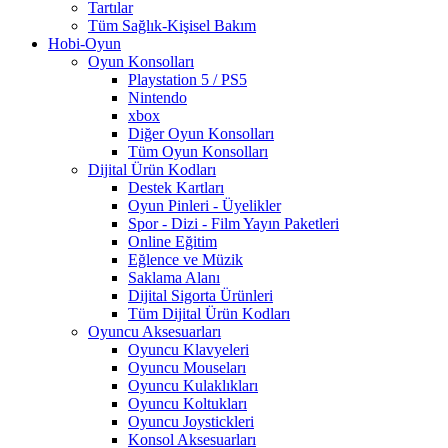
Tartılar
Tüm Sağlık-Kişisel Bakım
Hobi-Oyun
Oyun Konsolları
Playstation 5 / PS5
Nintendo
xbox
Diğer Oyun Konsolları
Tüm Oyun Konsolları
Dijital Ürün Kodları
Destek Kartları
Oyun Pinleri - Üyelikler
Spor - Dizi - Film Yayın Paketleri
Online Eğitim
Eğlence ve Müzik
Saklama Alanı
Dijital Sigorta Ürünleri
Tüm Dijital Ürün Kodları
Oyuncu Aksesuarları
Oyuncu Klavyeleri
Oyuncu Mouseları
Oyuncu Kulaklıkları
Oyuncu Koltukları
Oyuncu Joystickleri
Konsol Aksesuarları