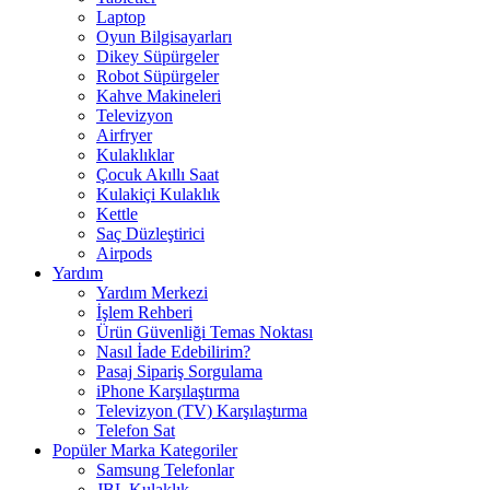
Laptop
Oyun Bilgisayarları
Dikey Süpürgeler
Robot Süpürgeler
Kahve Makineleri
Televizyon
Airfryer
Kulaklıklar
Çocuk Akıllı Saat
Kulakiçi Kulaklık
Kettle
Saç Düzleştirici
Airpods
Yardım
Yardım Merkezi
İşlem Rehberi
Ürün Güvenliği Temas Noktası
Nasıl İade Edebilirim?
Pasaj Sipariş Sorgulama
iPhone Karşılaştırma
Televizyon (TV) Karşılaştırma
Telefon Sat
Popüler Marka Kategoriler
Samsung Telefonlar
JBL Kulaklık