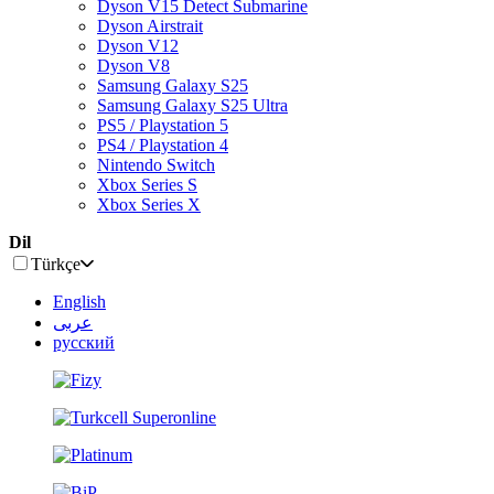
Dyson V15 Detect Submarine
Dyson Airstrait
Dyson V12
Dyson V8
Samsung Galaxy S25
Samsung Galaxy S25 Ultra
PS5 / Playstation 5
PS4 / Playstation 4
Nintendo Switch
Xbox Series S
Xbox Series X
Dil
Türkçe
English
عربى
русский