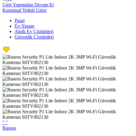
Giriş Yapmadan Devam Et
Kurumsal Yetkili Girişi
Pasaj
Ev-Yaşam
Akıllı Ev Çözümleri
Güvenlik Çözümleri
"
"
Baseus