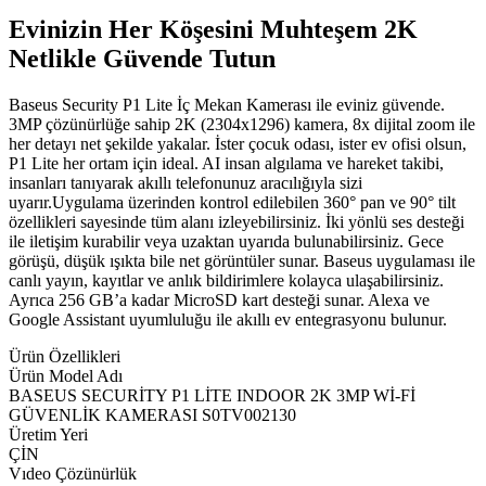
Evinizin Her Köşesini Muhteşem 2K
Netlikle Güvende Tutun
Baseus Security P1 Lite İç Mekan Kamerası ile eviniz güvende.
3MP çözünürlüğe sahip 2K (2304x1296) kamera, 8x dijital zoom ile
her detayı net şekilde yakalar. İster çocuk odası, ister ev ofisi olsun,
P1 Lite her ortam için ideal. AI insan algılama ve hareket takibi,
insanları tanıyarak akıllı telefonunuz aracılığıyla sizi
uyarır.Uygulama üzerinden kontrol edilebilen 360° pan ve 90° tilt
özellikleri sayesinde tüm alanı izleyebilirsiniz. İki yönlü ses desteği
ile iletişim kurabilir veya uzaktan uyarıda bulunabilirsiniz. Gece
görüşü, düşük ışıkta bile net görüntüler sunar. Baseus uygulaması ile
canlı yayın, kayıtlar ve anlık bildirimlere kolayca ulaşabilirsiniz.
Ayrıca 256 GB’a kadar MicroSD kart desteği sunar. Alexa ve
Google Assistant uyumluluğu ile akıllı ev entegrasyonu bulunur.
Ürün Özellikleri
Ürün Model Adı
BASEUS SECURİTY P1 LİTE INDOOR 2K 3MP Wİ-Fİ
GÜVENLİK KAMERASI S0TV002130
Üretim Yeri
ÇİN
Vıdeo Çözünürlük