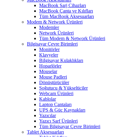
MacBook Şarj Cihazları
MacBook Çanta ve Kılıfları
Tüm MacBook Aksesuarları
Modem & Network Ürünleri
Modemler
Network Ürünleri
Tüm Modem & Network Ürünleri
Bilgisayar Çevre Birimleri
Monitörler
Klavyeler
BiIgisayar Kulaklıkları
Hoparlörler
Mouselar
Mouse Padleri
Dönüştürücüler
Soğutucu & Yükselticiler
Webcam Ürünleri
Kablolar
Laptop Çantaları
UPS & Güç Kaynakları
Yazıcılar
Yazıcı Sarf Ürünleri
Tüm Bilgisayar Çevre Birimleri
Tablet Aksesuarları