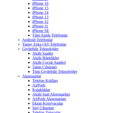
iPhone 16
iPhone 15
iPhone 14
iPhone 13
iPhone 12
iPhone 11
iPhone SE
Tüm Apple Telefonlar
Android Telefonlar
Yapay Zeka (AI) Telefonlar
Giyilebilir Teknolojiler
Akıllı Saatler
Akıllı Bileklikler
Akıllı Çocuk Saatleri
Takip Cihazları
Tüm Giyilebilir Teknolojiler
Aksesuarlar
Telefon Kılıfları
AirPods
Kulaklıklar
Akıllı Saat Aksesuarları
AirPods Aksesuarları
Ekran Koruyucular
Şarj Cihazları
Telefon Tutucular