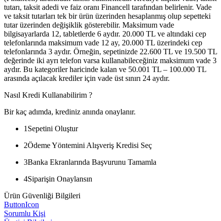
tutarı, taksit adedi ve faiz oranı Financell tarafından belirlenir. Vade
ve taksit tutarları tek bir ürün üzerinden hesaplanmış olup sepetteki
tutar üzerinden değişiklik gösterebilir. Maksimum vade
bilgisayarlarda 12, tabletlerde 6 aydır. 20.000 TL ve altındaki cep
telefonlarında maksimum vade 12 ay, 20.000 TL üzerindeki cep
telefonlarında 3 aydır. Örneğin, sepetinizde 22.600 TL ve 19.500 TL
değerinde iki ayrı telefon varsa kullanabileceğiniz maksimum vade 3
aydır. Bu kategoriler haricinde kalan ve 50.001 TL – 100.000 TL
arasında açılacak krediler için vade üst sınırı 24 aydır.
Nasıl Kredi Kullanabilirim ?
Bir kaç adımda, krediniz anında onaylanır.
1
Sepetini Oluştur
2
Ödeme Yöntemini Alışveriş Kredisi Seç
3
Banka Ekranlarında Başvurunu Tamamla
4
Siparişin Onaylansın
Ürün Güvenliği Bilgileri
ButtonIcon
Sorumlu Kişi