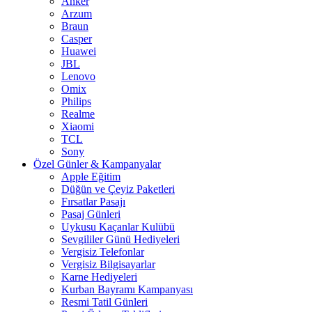
Anker
Arzum
Braun
Casper
Huawei
JBL
Lenovo
Omix
Philips
Realme
Xiaomi
TCL
Sony
Özel Günler & Kampanyalar
Apple Eğitim
Düğün ve Çeyiz Paketleri
Fırsatlar Pasajı
Pasaj Günleri
Uykusu Kaçanlar Kulübü
Sevgililer Günü Hediyeleri
Vergisiz Telefonlar
Vergisiz Bilgisayarlar
Karne Hediyeleri
Kurban Bayramı Kampanyası
Resmi Tatil Günleri