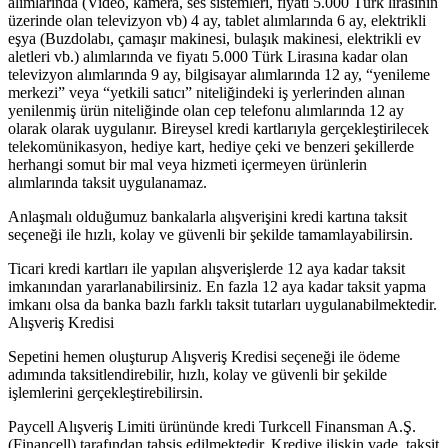
alımlarında (Video, kamera, ses sistemleri, fiyatı 5.000 Türk lirasının
üzerinde olan televizyon vb) 4 ay, tablet alımlarında 6 ay, elektrikli
eşya (Buzdolabı, çamaşır makinesi, bulaşık makinesi, elektrikli ev
aletleri vb.) alımlarında ve fiyatı 5.000 Türk Lirasına kadar olan
televizyon alımlarında 9 ay, bilgisayar alımlarında 12 ay, “yenileme
merkezi” veya “yetkili satıcı” niteliğindeki iş yerlerinden alınan
yenilenmiş ürün niteliğinde olan cep telefonu alımlarında 12 ay
olarak olarak uygulanır. Bireysel kredi kartlarıyla gerçekleştirilecek
telekomünikasyon, hediye kart, hediye çeki ve benzeri şekillerde
herhangi somut bir mal veya hizmeti içermeyen ürünlerin
alımlarında taksit uygulanamaz.
Anlaşmalı olduğumuz bankalarla alışverişini kredi kartına taksit
seçeneği ile hızlı, kolay ve güvenli bir şekilde tamamlayabilirsin.
Ticari kredi kartları ile yapılan alışverişlerde 12 aya kadar taksit
imkanından yararlanabilirsiniz. En fazla 12 aya kadar taksit yapma
imkanı olsa da banka bazlı farklı taksit tutarları uygulanabilmektedir.
Alışveriş Kredisi
Sepetini hemen oluşturup Alışveriş Kredisi seçeneği ile ödeme
adımında taksitlendirebilir, hızlı, kolay ve güvenli bir şekilde
işlemlerini gerçekleştirebilirsin.
Paycell Alışveriş Limiti ürününde kredi Turkcell Finansman A.Ş.
(Financell) tarafından tahsis edilmektedir. Krediye ilişkin vade, taksit