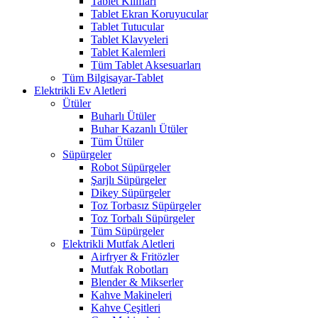
Tablet Kılıfları
Tablet Ekran Koruyucular
Tablet Tutucular
Tablet Klavyeleri
Tablet Kalemleri
Tüm Tablet Aksesuarları
Tüm Bilgisayar-Tablet
Elektrikli Ev Aletleri
Ütüler
Buharlı Ütüler
Buhar Kazanlı Ütüler
Tüm Ütüler
Süpürgeler
Robot Süpürgeler
Şarjlı Süpürgeler
Dikey Süpürgeler
Toz Torbasız Süpürgeler
Toz Torbalı Süpürgeler
Tüm Süpürgeler
Elektrikli Mutfak Aletleri
Airfryer & Fritözler
Mutfak Robotları
Blender & Mikserler
Kahve Makineleri
Kahve Çeşitleri