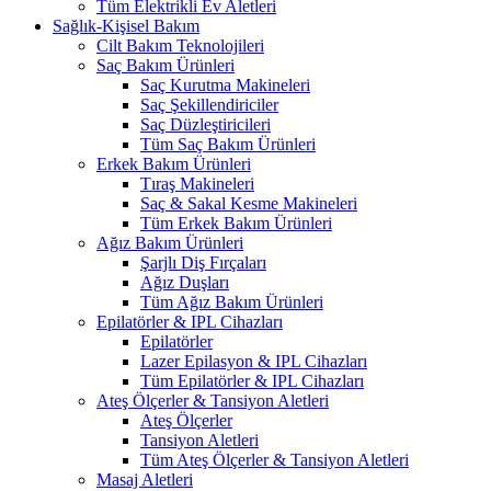
Tüm Elektrikli Ev Aletleri
Sağlık-Kişisel Bakım
Cilt Bakım Teknolojileri
Saç Bakım Ürünleri
Saç Kurutma Makineleri
Saç Şekillendiriciler
Saç Düzleştiricileri
Tüm Saç Bakım Ürünleri
Erkek Bakım Ürünleri
Tıraş Makineleri
Saç & Sakal Kesme Makineleri
Tüm Erkek Bakım Ürünleri
Ağız Bakım Ürünleri
Şarjlı Diş Fırçaları
Ağız Duşları
Tüm Ağız Bakım Ürünleri
Epilatörler & IPL Cihazları
Epilatörler
Lazer Epilasyon & IPL Cihazları
Tüm Epilatörler & IPL Cihazları
Ateş Ölçerler & Tansiyon Aletleri
Ateş Ölçerler
Tansiyon Aletleri
Tüm Ateş Ölçerler & Tansiyon Aletleri
Masaj Aletleri