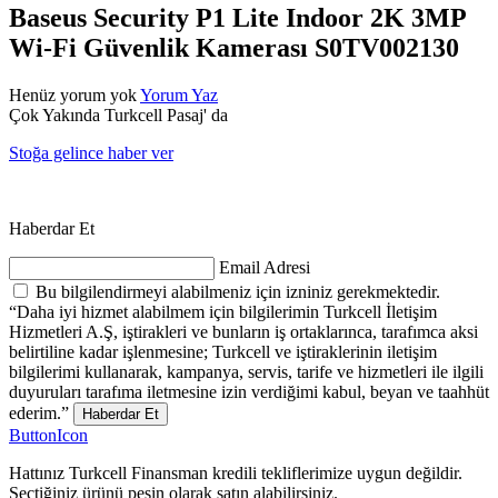
Baseus Security P1 Lite Indoor 2K 3MP
Wi-Fi Güvenlik Kamerası S0TV002130
Henüz yorum yok
Yorum Yaz
Çok Yakında Turkcell Pasaj' da
Stoğa gelince haber ver
Haberdar Et
Email Adresi
Bu bilgilendirmeyi alabilmeniz için izniniz gerekmektedir.
“Daha iyi hizmet alabilmem için bilgilerimin Turkcell İletişim
Hizmetleri A.Ş, iştirakleri ve bunların iş ortaklarınca, tarafımca aksi
belirtiline kadar işlenmesine; Turkcell ve iştiraklerinin iletişim
bilgilerimi kullanarak, kampanya, servis, tarife ve hizmetleri ile ilgili
duyuruları tarafıma iletmesine izin verdiğimi kabul, beyan ve taahhüt
ederim.”
Haberdar Et
ButtonIcon
Hattınız Turkcell Finansman kredili tekliflerimize uygun değildir.
Seçtiğiniz ürünü peşin olarak satın alabilirsiniz.