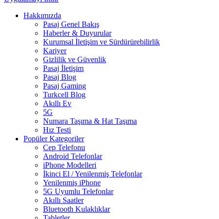
Hakkımızda
Pasaj Genel Bakış
Haberler & Duyurular
Kurumsal İletişim ve Sürdürürebilirlik
Kariyer
Gizlilik ve Güvenlik
Pasaj İletişim
Pasaj Blog
Pasaj Gaming
Turkcell Blog
Akıllı Ev
5G
Numara Taşıma & Hat Taşıma
Hız Testi
Popüler Kategoriler
Cep Telefonu
Android Telefonlar
iPhone Modelleri
İkinci El / Yenilenmiş Telefonlar
Yenilenmiş iPhone
5G Uyumlu Telefonlar
Akıllı Saatler
Bluetooth Kulaklıklar
Tabletler