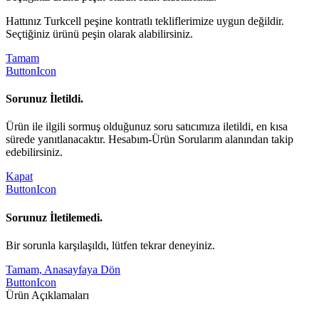
Hattınız Turkcell peşine kontratlı tekliflerimize uygun değildir.
Seçtiğiniz ürünü peşin olarak alabilirsiniz.
Tamam
ButtonIcon
Sorunuz İletildi.
Ürün ile ilgili sormuş olduğunuz soru satıcımıza iletildi, en kısa
sürede yanıtlanacaktır. Hesabım-Ürün Sorularım alanından takip
edebilirsiniz.
Kapat
ButtonIcon
Sorunuz İletilemedi.
Bir sorunla karşılaşıldı, lütfen tekrar deneyiniz.
Tamam, Anasayfaya Dön
ButtonIcon
Ürün Açıklamaları