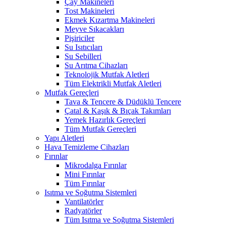
Çay Makineleri
Tost Makineleri
Ekmek Kızartma Makineleri
Meyve Sıkacakları
Pişiriciler
Su Isıtıcıları
Su Sebilleri
Su Arıtma Cihazları
Teknolojik Mutfak Aletleri
Tüm Elektrikli Mutfak Aletleri
Mutfak Gereçleri
Tava & Tencere & Düdüklü Tencere
Çatal & Kaşık & Bıçak Takımları
Yemek Hazırlık Gereçleri
Tüm Mutfak Gereçleri
Yapı Aletleri
Hava Temizleme Cihazları
Fırınlar
Mikrodalga Fırınlar
Mini Fırınlar
Tüm Fırınlar
Isıtma ve Soğutma Sistemleri
Vantilatörler
Radyatörler
Tüm Isıtma ve Soğutma Sistemleri