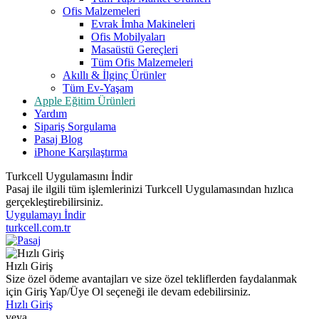
Ofis Malzemeleri
Evrak İmha Makineleri
Ofis Mobilyaları
Masaüstü Gereçleri
Tüm Ofis Malzemeleri
Akıllı & İlginç Ürünler
Tüm Ev-Yaşam
Apple Eğitim Ürünleri
Yardım
Sipariş Sorgulama
Pasaj Blog
iPhone Karşılaştırma
Turkcell Uygulamasını İndir
Pasaj ile ilgili tüm işlemlerinizi Turkcell Uygulamasından hızlıca
gerçekleştirebilirsiniz.
Uygulamayı İndir
turkcell.com.tr
Hızlı Giriş
Size özel ödeme avantajları ve size özel tekliflerden faydalanmak
için Giriş Yap/Üye Ol seçeneği ile devam edebilirsiniz.
Hızlı Giriş
veya