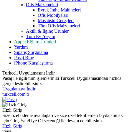
Ofis Malzemeleri
Evrak İmha Makineleri
Ofis Mobilyaları
Masaüstü Gereçleri
Tüm Ofis Malzemeleri
Akıllı & İlginç Ürünler
Tüm Ev-Yaşam
Apple Eğitim Ürünleri
Yardım
Sipariş Sorgulama
Pasaj Blog
iPhone Karşılaştırma
Turkcell Uygulamasını İndir
Pasaj ile ilgili tüm işlemlerinizi Turkcell Uygulamasından hızlıca
gerçekleştirebilirsiniz.
Uygulamayı İndir
turkcell.com.tr
Hızlı Giriş
Size özel ödeme avantajları ve size özel tekliflerden faydalanmak
için Giriş Yap/Üye Ol seçeneği ile devam edebilirsiniz.
Hızlı Giriş
veya