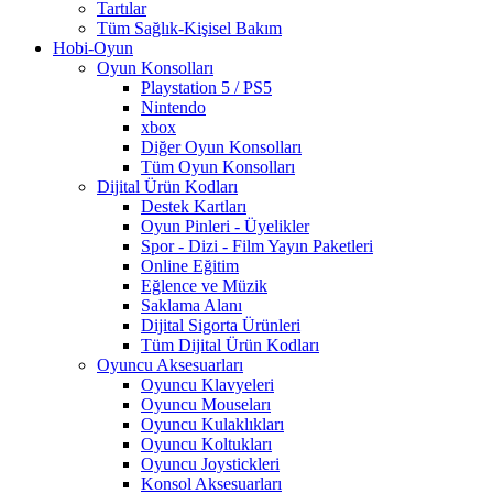
Tartılar
Tüm Sağlık-Kişisel Bakım
Hobi-Oyun
Oyun Konsolları
Playstation 5 / PS5
Nintendo
xbox
Diğer Oyun Konsolları
Tüm Oyun Konsolları
Dijital Ürün Kodları
Destek Kartları
Oyun Pinleri - Üyelikler
Spor - Dizi - Film Yayın Paketleri
Online Eğitim
Eğlence ve Müzik
Saklama Alanı
Dijital Sigorta Ürünleri
Tüm Dijital Ürün Kodları
Oyuncu Aksesuarları
Oyuncu Klavyeleri
Oyuncu Mouseları
Oyuncu Kulaklıkları
Oyuncu Koltukları
Oyuncu Joystickleri
Konsol Aksesuarları