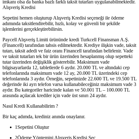
imkanı olsa da banka bazlı farklı taksit tutarları uygulanabilmektedir.
Alışveriş Kredisi
Sepetini hemen oluşturup Alışveriş Kredisi seçeneği ile ödeme
adımında taksitlendirebilir, hızlı, kolay ve güvenli bir şekilde
işlemlerini gerçekleştirebilirsin.
Paycell Alışveriş Limiti ürününde kredi Turkcell Finansman A.Ş.
(Financell) tarafından tahsis edilmektedir. Krediye ilişkin vade, taksit
tutarı, taksit adedi ve faiz oranı Financell tarafından belirlenir. Vade
ve taksit tutarları tek bir ürün üzerinden hesaplanmış olup sepetteki
tutar üzerinden değişiklik gösterebilir. Maksimum vade
bilgisayarlarda 12, tabletlerde 6 aydır. 20.000 TL ve altındaki cep
telefonlarında maksimum vade 12 ay, 20.000 TL üzerindeki cep
telefonlarında 3 aydır. Örneğin, sepetinizde 22.600 TL ve 19.500 TL
değerinde iki ayrı telefon varsa kullanabileceğiniz maksimum vade 3
aydır. Bu kategoriler haricinde kalan ve 50.001 TL – 100.000 TL
arasında açılacak krediler için vade üst sınırı 24 aydır.
Nasıl Kredi Kullanabilirim ?
Bir kaç adımda, krediniz anında onaylanır.
1
Sepetini Oluştur
2
Ödeme Yöntemini Alışveriş Kredisi Seç