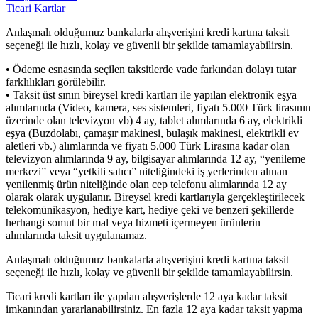
Ticari Kartlar
Anlaşmalı olduğumuz bankalarla alışverişini kredi kartına taksit
seçeneği ile hızlı, kolay ve güvenli bir şekilde tamamlayabilirsin.
• Ödeme esnasında seçilen taksitlerde vade farkından dolayı tutar
farklılıkları görülebilir.
• Taksit üst sınırı bireysel kredi kartları ile yapılan elektronik eşya
alımlarında (Video, kamera, ses sistemleri, fiyatı 5.000 Türk lirasının
üzerinde olan televizyon vb) 4 ay, tablet alımlarında 6 ay, elektrikli
eşya (Buzdolabı, çamaşır makinesi, bulaşık makinesi, elektrikli ev
aletleri vb.) alımlarında ve fiyatı 5.000 Türk Lirasına kadar olan
televizyon alımlarında 9 ay, bilgisayar alımlarında 12 ay, “yenileme
merkezi” veya “yetkili satıcı” niteliğindeki iş yerlerinden alınan
yenilenmiş ürün niteliğinde olan cep telefonu alımlarında 12 ay
olarak olarak uygulanır. Bireysel kredi kartlarıyla gerçekleştirilecek
telekomünikasyon, hediye kart, hediye çeki ve benzeri şekillerde
herhangi somut bir mal veya hizmeti içermeyen ürünlerin
alımlarında taksit uygulanamaz.
Anlaşmalı olduğumuz bankalarla alışverişini kredi kartına taksit
seçeneği ile hızlı, kolay ve güvenli bir şekilde tamamlayabilirsin.
Ticari kredi kartları ile yapılan alışverişlerde 12 aya kadar taksit
imkanından yararlanabilirsiniz. En fazla 12 aya kadar taksit yapma