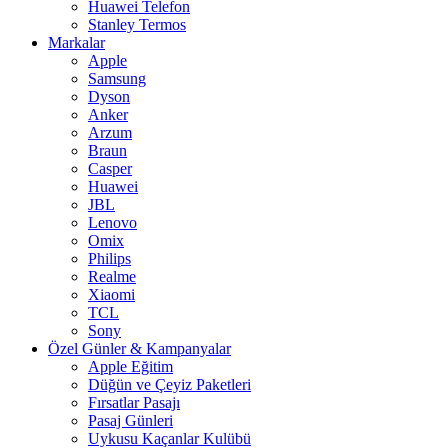
Huawei Telefon
Stanley Termos
Markalar
Apple
Samsung
Dyson
Anker
Arzum
Braun
Casper
Huawei
JBL
Lenovo
Omix
Philips
Realme
Xiaomi
TCL
Sony
Özel Günler & Kampanyalar
Apple Eğitim
Düğün ve Çeyiz Paketleri
Fırsatlar Pasajı
Pasaj Günleri
Uykusu Kaçanlar Kulübü