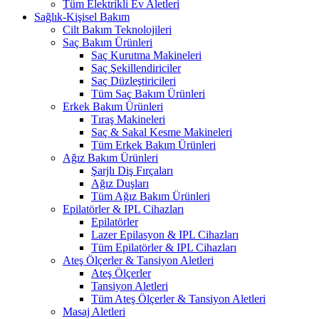
Tüm Elektrikli Ev Aletleri
Sağlık-Kişisel Bakım
Cilt Bakım Teknolojileri
Saç Bakım Ürünleri
Saç Kurutma Makineleri
Saç Şekillendiriciler
Saç Düzleştiricileri
Tüm Saç Bakım Ürünleri
Erkek Bakım Ürünleri
Tıraş Makineleri
Saç & Sakal Kesme Makineleri
Tüm Erkek Bakım Ürünleri
Ağız Bakım Ürünleri
Şarjlı Diş Fırçaları
Ağız Duşları
Tüm Ağız Bakım Ürünleri
Epilatörler & IPL Cihazları
Epilatörler
Lazer Epilasyon & IPL Cihazları
Tüm Epilatörler & IPL Cihazları
Ateş Ölçerler & Tansiyon Aletleri
Ateş Ölçerler
Tansiyon Aletleri
Tüm Ateş Ölçerler & Tansiyon Aletleri
Masaj Aletleri