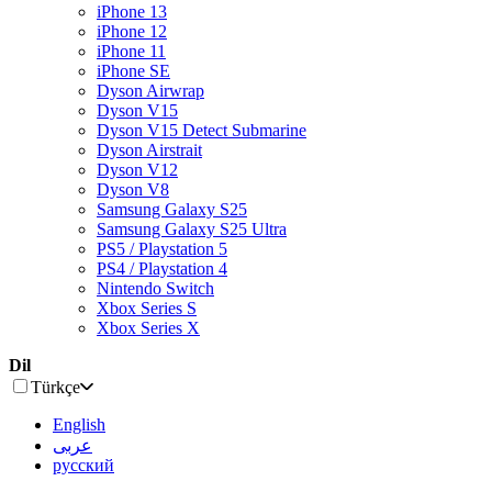
iPhone 13
iPhone 12
iPhone 11
iPhone SE
Dyson Airwrap
Dyson V15
Dyson V15 Detect Submarine
Dyson Airstrait
Dyson V12
Dyson V8
Samsung Galaxy S25
Samsung Galaxy S25 Ultra
PS5 / Playstation 5
PS4 / Playstation 4
Nintendo Switch
Xbox Series S
Xbox Series X
Dil
Türkçe
English
عربى
русский