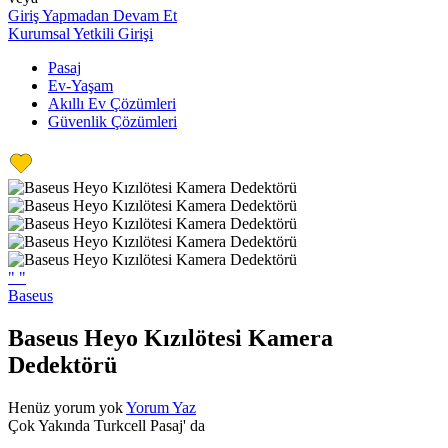
Giriş Yapmadan Devam Et
Kurumsal Yetkili Girişi
Pasaj
Ev-Yaşam
Akıllı Ev Çözümleri
Güvenlik Çözümleri
"
"
Baseus
Baseus Heyo Kızılötesi Kamera
Dedektörü
Henüz yorum yok
Yorum Yaz
Çok Yakında Turkcell Pasaj' da