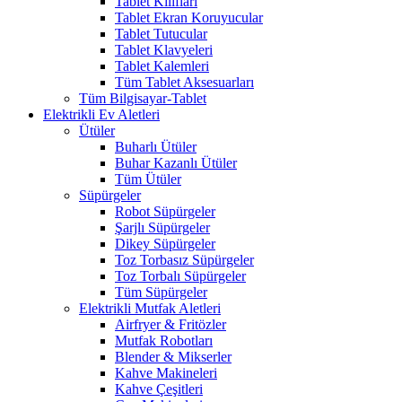
Tablet Kılıfları
Tablet Ekran Koruyucular
Tablet Tutucular
Tablet Klavyeleri
Tablet Kalemleri
Tüm Tablet Aksesuarları
Tüm Bilgisayar-Tablet
Elektrikli Ev Aletleri
Ütüler
Buharlı Ütüler
Buhar Kazanlı Ütüler
Tüm Ütüler
Süpürgeler
Robot Süpürgeler
Şarjlı Süpürgeler
Dikey Süpürgeler
Toz Torbasız Süpürgeler
Toz Torbalı Süpürgeler
Tüm Süpürgeler
Elektrikli Mutfak Aletleri
Airfryer & Fritözler
Mutfak Robotları
Blender & Mikserler
Kahve Makineleri
Kahve Çeşitleri