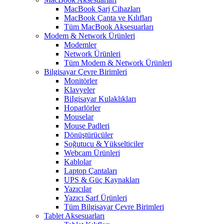
MacBook Şarj Cihazları
MacBook Çanta ve Kılıfları
Tüm MacBook Aksesuarları
Modem & Network Ürünleri
Modemler
Network Ürünleri
Tüm Modem & Network Ürünleri
Bilgisayar Çevre Birimleri
Monitörler
Klavyeler
BiIgisayar Kulaklıkları
Hoparlörler
Mouselar
Mouse Padleri
Dönüştürücüler
Soğutucu & Yükselticiler
Webcam Ürünleri
Kablolar
Laptop Çantaları
UPS & Güç Kaynakları
Yazıcılar
Yazıcı Sarf Ürünleri
Tüm Bilgisayar Çevre Birimleri
Tablet Aksesuarları