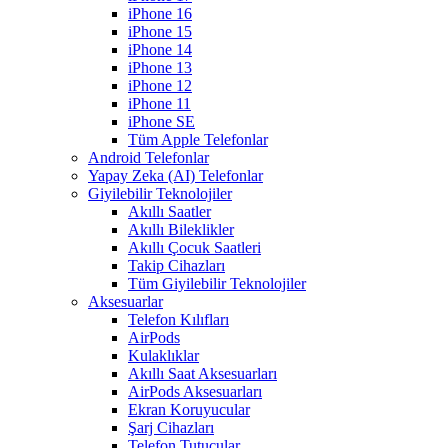
iPhone 16
iPhone 15
iPhone 14
iPhone 13
iPhone 12
iPhone 11
iPhone SE
Tüm Apple Telefonlar
Android Telefonlar
Yapay Zeka (AI) Telefonlar
Giyilebilir Teknolojiler
Akıllı Saatler
Akıllı Bileklikler
Akıllı Çocuk Saatleri
Takip Cihazları
Tüm Giyilebilir Teknolojiler
Aksesuarlar
Telefon Kılıfları
AirPods
Kulaklıklar
Akıllı Saat Aksesuarları
AirPods Aksesuarları
Ekran Koruyucular
Şarj Cihazları
Telefon Tutucular