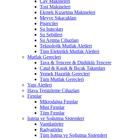
Çay Makineleri
Tost Makineleri
Ekmek Kızartma Makineleri
Meyve Sıkacakları
Pişiriciler
Su Isıtıcıları
Su Sebilleri
Su Arıtma Cihazları
Teknolojik Mutfak Aletleri
Tüm Elektrikli Mutfak Aletleri
Mutfak Gereçleri
Tava & Tencere & Düdüklü Tencere
Çatal & Kaşık & Bıçak Takımları
Yemek Hazırlık Gereçleri
Tüm Mutfak Gereçleri
Yapı Aletleri
Hava Temizleme Cihazları
Fırınlar
Mikrodalga Fırınlar
Mini Fırınlar
Tüm Fırınlar
Isıtma ve Soğutma Sistemleri
Vantilatörler
Radyatörler
Tüm Isıtma ve Soğutma Sistemleri