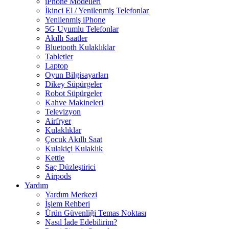
iPhone Modelleri
İkinci El / Yenilenmiş Telefonlar
Yenilenmiş iPhone
5G Uyumlu Telefonlar
Akıllı Saatler
Bluetooth Kulaklıklar
Tabletler
Laptop
Oyun Bilgisayarları
Dikey Süpürgeler
Robot Süpürgeler
Kahve Makineleri
Televizyon
Airfryer
Kulaklıklar
Çocuk Akıllı Saat
Kulakiçi Kulaklık
Kettle
Saç Düzleştirici
Airpods
Yardım
Yardım Merkezi
İşlem Rehberi
Ürün Güvenliği Temas Noktası
Nasıl İade Edebilirim?