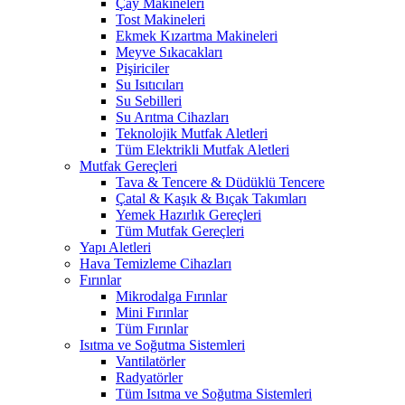
Çay Makineleri
Tost Makineleri
Ekmek Kızartma Makineleri
Meyve Sıkacakları
Pişiriciler
Su Isıtıcıları
Su Sebilleri
Su Arıtma Cihazları
Teknolojik Mutfak Aletleri
Tüm Elektrikli Mutfak Aletleri
Mutfak Gereçleri
Tava & Tencere & Düdüklü Tencere
Çatal & Kaşık & Bıçak Takımları
Yemek Hazırlık Gereçleri
Tüm Mutfak Gereçleri
Yapı Aletleri
Hava Temizleme Cihazları
Fırınlar
Mikrodalga Fırınlar
Mini Fırınlar
Tüm Fırınlar
Isıtma ve Soğutma Sistemleri
Vantilatörler
Radyatörler
Tüm Isıtma ve Soğutma Sistemleri