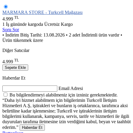
MARMARA STORE - Turkcell Mağazası
TL
4.999
1 İş gününde kargoda
Ücretsiz Kargo
Soru Sor
• İndirim Bitiş Tarihi: 13.08.2026
• 2 adet İndirimli ürün vardır
•
Ürün tükenmek üzere
Diğer Satıcılar
TL
4.999
Sepete Ekle
Haberdar Et
Email Adresi
Bu bilgilendirmeyi alabilmeniz için izniniz gerekmektedir.
“Daha iyi hizmet alabilmem için bilgilerimin Turkcell İletişim
Hizmetleri A.Ş, iştirakleri ve bunların iş ortaklarınca, tarafımca aksi
belirtiline kadar işlenmesine; Turkcell ve iştiraklerinin iletişim
bilgilerimi kullanarak, kampanya, servis, tarife ve hizmetleri ile ilgili
duyuruları tarafıma iletmesine izin verdiğimi kabul, beyan ve taahhüt
ederim.”
Haberdar Et