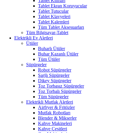
Tablet Kılıfları
Tablet Ekran Koruyucular
Tablet Tutucular
Tablet Klavyeleri
Tablet Kalemleri
Tüm Tablet Aksesuarları
Tüm Bilgisayar-Tablet
Elektrikli Ev Aletleri
Ütüler
Buharlı Ütüler
Buhar Kazanlı Ütüler
Tüm Ütüler
Süpürgeler
Robot Süpürgeler
Şarjlı Süpürgeler
Dikey Süpürgeler
Toz Torbasız Süpürgeler
Toz Torbalı Süpürgeler
Tüm Süpürgeler
Elektrikli Mutfak Aletleri
Airfryer & Fritözler
Mutfak Robotları
Blender & Mikserler
Kahve Makineleri
Kahve Çeşitleri