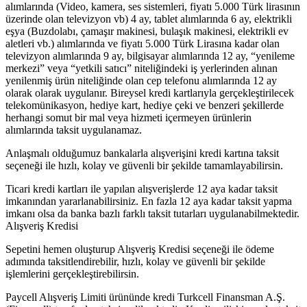
alımlarında (Video, kamera, ses sistemleri, fiyatı 5.000 Türk lirasının
üzerinde olan televizyon vb) 4 ay, tablet alımlarında 6 ay, elektrikli
eşya (Buzdolabı, çamaşır makinesi, bulaşık makinesi, elektrikli ev
aletleri vb.) alımlarında ve fiyatı 5.000 Türk Lirasına kadar olan
televizyon alımlarında 9 ay, bilgisayar alımlarında 12 ay, “yenileme
merkezi” veya “yetkili satıcı” niteliğindeki iş yerlerinden alınan
yenilenmiş ürün niteliğinde olan cep telefonu alımlarında 12 ay
olarak olarak uygulanır. Bireysel kredi kartlarıyla gerçekleştirilecek
telekomünikasyon, hediye kart, hediye çeki ve benzeri şekillerde
herhangi somut bir mal veya hizmeti içermeyen ürünlerin
alımlarında taksit uygulanamaz.
Anlaşmalı olduğumuz bankalarla alışverişini kredi kartına taksit
seçeneği ile hızlı, kolay ve güvenli bir şekilde tamamlayabilirsin.
Ticari kredi kartları ile yapılan alışverişlerde 12 aya kadar taksit
imkanından yararlanabilirsiniz. En fazla 12 aya kadar taksit yapma
imkanı olsa da banka bazlı farklı taksit tutarları uygulanabilmektedir.
Alışveriş Kredisi
Sepetini hemen oluşturup Alışveriş Kredisi seçeneği ile ödeme
adımında taksitlendirebilir, hızlı, kolay ve güvenli bir şekilde
işlemlerini gerçekleştirebilirsin.
Paycell Alışveriş Limiti ürününde kredi Turkcell Finansman A.Ş.