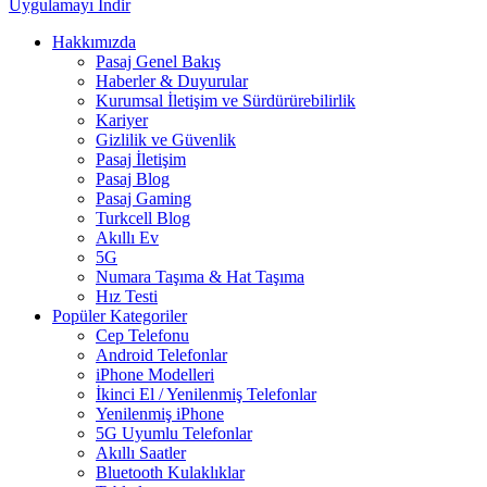
Uygulamayı İndir
Hakkımızda
Pasaj Genel Bakış
Haberler & Duyurular
Kurumsal İletişim ve Sürdürürebilirlik
Kariyer
Gizlilik ve Güvenlik
Pasaj İletişim
Pasaj Blog
Pasaj Gaming
Turkcell Blog
Akıllı Ev
5G
Numara Taşıma & Hat Taşıma
Hız Testi
Popüler Kategoriler
Cep Telefonu
Android Telefonlar
iPhone Modelleri
İkinci El / Yenilenmiş Telefonlar
Yenilenmiş iPhone
5G Uyumlu Telefonlar
Akıllı Saatler
Bluetooth Kulaklıklar