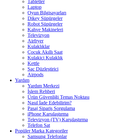
Tabletler
Laptop
Oyun Bilgisayarları
Dikey Süpürgeler
Robot Süpürgeler
Kahve Makineleri
Televizyon
Airfryer
Kulaklıklar
Çocuk Akıllı Saat
Kulakiçi Kulaklık
Kettle
Saç Düzleştirici
Airpods
Yardım
Yardım Merkezi
İşlem Rehberi
Ürün Güvenliği Temas Noktası
Nasıl İade Edebilirim?
Pasaj Sipariş Sorgulama
iPhone Karşılaştırma
Televizyon (TV) Karşılaştırma
Telefon Sat
Popüler Marka Kategoriler
Samsung Telefonlar