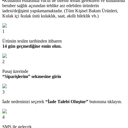
•Kullanım esnasında vücut ile birebir temas gerektiren ve kullanımla
beraber sağlık açısından tehlike arz edebilen ürünlerin
iadesi/değişimi yapılamamaktadır. (Tüm Kişisel Bakım Ürünleri,
Kulak içi /kulak üstü kulaklık, saat, akıllı bileklik vb.)
1
Ürünün teslim tarihinden itibaren
14 gün geçmediğine emin olun.
2
Pasaj üzerinde
“Siparişlerim” sekmesine girin
3
İade nedeninizi seçerek
“İade Talebi OIuştur”
butonuna tıklayın.
4
SMS ile gelecek