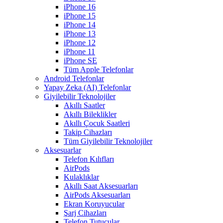
iPhone 16
iPhone 15
iPhone 14
iPhone 13
iPhone 12
iPhone 11
iPhone SE
Tüm Apple Telefonlar
Android Telefonlar
Yapay Zeka (AI) Telefonlar
Giyilebilir Teknolojiler
Akıllı Saatler
Akıllı Bileklikler
Akıllı Çocuk Saatleri
Takip Cihazları
Tüm Giyilebilir Teknolojiler
Aksesuarlar
Telefon Kılıfları
AirPods
Kulaklıklar
Akıllı Saat Aksesuarları
AirPods Aksesuarları
Ekran Koruyucular
Şarj Cihazları
Telefon Tutucular