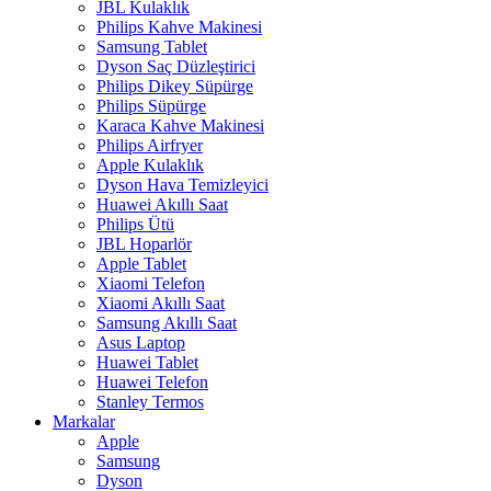
JBL Kulaklık
Philips Kahve Makinesi
Samsung Tablet
Dyson Saç Düzleştirici
Philips Dikey Süpürge
Philips Süpürge
Karaca Kahve Makinesi
Philips Airfryer
Apple Kulaklık
Dyson Hava Temizleyici
Huawei Akıllı Saat
Philips Ütü
JBL Hoparlör
Apple Tablet
Xiaomi Telefon
Xiaomi Akıllı Saat
Samsung Akıllı Saat
Asus Laptop
Huawei Tablet
Huawei Telefon
Stanley Termos
Markalar
Apple
Samsung
Dyson