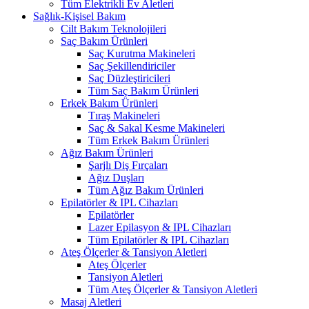
Tüm Elektrikli Ev Aletleri
Sağlık-Kişisel Bakım
Cilt Bakım Teknolojileri
Saç Bakım Ürünleri
Saç Kurutma Makineleri
Saç Şekillendiriciler
Saç Düzleştiricileri
Tüm Saç Bakım Ürünleri
Erkek Bakım Ürünleri
Tıraş Makineleri
Saç & Sakal Kesme Makineleri
Tüm Erkek Bakım Ürünleri
Ağız Bakım Ürünleri
Şarjlı Diş Fırçaları
Ağız Duşları
Tüm Ağız Bakım Ürünleri
Epilatörler & IPL Cihazları
Epilatörler
Lazer Epilasyon & IPL Cihazları
Tüm Epilatörler & IPL Cihazları
Ateş Ölçerler & Tansiyon Aletleri
Ateş Ölçerler
Tansiyon Aletleri
Tüm Ateş Ölçerler & Tansiyon Aletleri
Masaj Aletleri