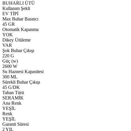
BUHARLI ÜTÜ
Kullanım Şekli
EV TİPİ
Max Buhar Basıncı
45 GR
Otomatik Kapanma
YOK
Dikey Ütüleme
VAR
Şok Buhar Çıkışı
220 G
Güç (w)
2600 W
Su Haznesi Kapasitesi
300 ML
Sürekli Buhar Çıkışı
45 G/DK
Taban Türü
SERAMİK
Ana Renk
YEŞİL
Renk
YEŞİL
Garanti Süresi
2 YIL