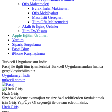
Ofis Malzemeleri
Evrak İmha Makineleri
Ofis Mobilyaları
Masaüstü Gereçleri
Tüm Ofis Malzemeleri
Akıllı & İlginç Ürünler
Tüm Ev-Yaşam
Apple Eğitim Ürünleri
Yardım
Sipariş Sorgulama
Pasaj Blog
iPhone Karşılaştırma
Turkcell Uygulamasını İndir
Pasaj ile ilgili tüm işlemlerinizi Turkcell Uygulamasından hızlıca
gerçekleştirebilirsiniz.
Uygulamayı İndir
turkcell.com.tr
Hızlı Giriş
Size özel ödeme avantajları ve size özel tekliflerden faydalanmak
için Giriş Yap/Üye Ol seçeneği ile devam edebilirsiniz.
Hızlı Giriş
veya