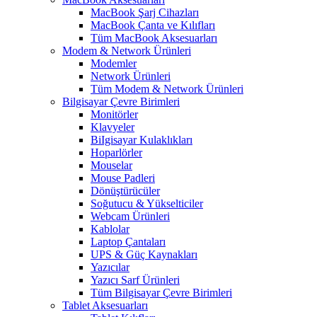
MacBook Şarj Cihazları
MacBook Çanta ve Kılıfları
Tüm MacBook Aksesuarları
Modem & Network Ürünleri
Modemler
Network Ürünleri
Tüm Modem & Network Ürünleri
Bilgisayar Çevre Birimleri
Monitörler
Klavyeler
BiIgisayar Kulaklıkları
Hoparlörler
Mouselar
Mouse Padleri
Dönüştürücüler
Soğutucu & Yükselticiler
Webcam Ürünleri
Kablolar
Laptop Çantaları
UPS & Güç Kaynakları
Yazıcılar
Yazıcı Sarf Ürünleri
Tüm Bilgisayar Çevre Birimleri
Tablet Aksesuarları