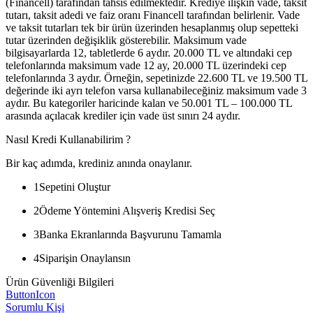
(Financell) tarafından tahsis edilmektedir. Krediye ilişkin vade, taksit
tutarı, taksit adedi ve faiz oranı Financell tarafından belirlenir. Vade
ve taksit tutarları tek bir ürün üzerinden hesaplanmış olup sepetteki
tutar üzerinden değişiklik gösterebilir. Maksimum vade
bilgisayarlarda 12, tabletlerde 6 aydır. 20.000 TL ve altındaki cep
telefonlarında maksimum vade 12 ay, 20.000 TL üzerindeki cep
telefonlarında 3 aydır. Örneğin, sepetinizde 22.600 TL ve 19.500 TL
değerinde iki ayrı telefon varsa kullanabileceğiniz maksimum vade 3
aydır. Bu kategoriler haricinde kalan ve 50.001 TL – 100.000 TL
arasında açılacak krediler için vade üst sınırı 24 aydır.
Nasıl Kredi Kullanabilirim ?
Bir kaç adımda, krediniz anında onaylanır.
1
Sepetini Oluştur
2
Ödeme Yöntemini Alışveriş Kredisi Seç
3
Banka Ekranlarında Başvurunu Tamamla
4
Siparişin Onaylansın
Ürün Güvenliği Bilgileri
ButtonIcon
Sorumlu Kişi