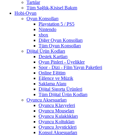
Tartılar
Tüm Sağlık-Kişisel Bakım
Hobi-Oyun
Oyun Konsolları
Playstation 5 / PS5
Nintendo
xbox
Diğer Oyun Konsolları
Tüm Oyun Konsolları
Dijital Ürün Kodları
Destek Kartları
Oyun Pinleri - Üyelikler
Spor - Dizi - Film Yayın Paketleri
Online Eğitim
Eğlence ve Müzik
Saklama Alanı
Dijital Sigorta Ürünleri
Tüm Dijital Ürün Kodları
Oyuncu Aksesuarları
Oyuncu Klavyeleri
Oyuncu Mouseları
Oyuncu Kulaklıkları
Oyuncu Koltukları
Oyuncu Joystickleri
Konsol Aksesuarları