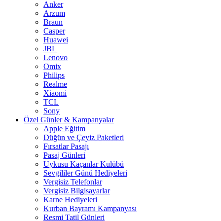
Anker
Arzum
Braun
Casper
Huawei
JBL
Lenovo
Omix
Philips
Realme
Xiaomi
TCL
Sony
Özel Günler & Kampanyalar
Apple Eğitim
Düğün ve Çeyiz Paketleri
Fırsatlar Pasajı
Pasaj Günleri
Uykusu Kaçanlar Kulübü
Sevgililer Günü Hediyeleri
Vergisiz Telefonlar
Vergisiz Bilgisayarlar
Karne Hediyeleri
Kurban Bayramı Kampanyası
Resmi Tatil Günleri