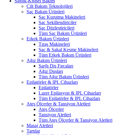
Sağlık-Kişisel Bakım
Cilt Bakım Teknolojileri
Saç Bakım Ürünleri
Saç Kurutma Makineleri
Saç Şekillendiriciler
Saç Düzleştiricileri
Tüm Saç Bakım Ürünleri
Erkek Bakım Ürünleri
Tıraş Makineleri
Saç & Sakal Kesme Makineleri
Tüm Erkek Bakım Ürünleri
Ağız Bakım Ürünleri
Şarjlı Diş Fırçaları
Ağız Duşları
Tüm Ağız Bakım Ürünleri
Epilatörler & IPL Cihazları
Epilatörler
Lazer Epilasyon & IPL Cihazları
Tüm Epilatörler & IPL Cihazları
Ateş Ölçerler & Tansiyon Aletleri
Ateş Ölçerler
Tansiyon Aletleri
Tüm Ateş Ölçerler & Tansiyon Aletleri
Masaj Aletleri
Tartılar