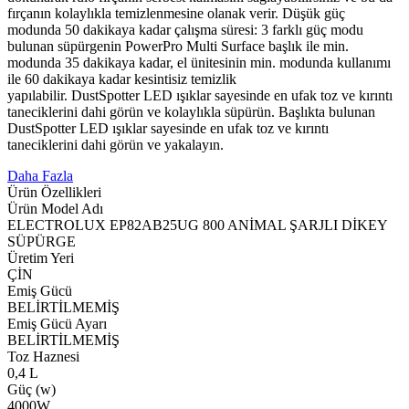
fırçanın kolaylıkla temizlenmesine olanak verir. Düşük güç
modunda 50 dakikaya kadar çalışma süresi: 3 farklı güç modu
bulunan süpürgenin PowerPro Multi Surface başlık ile min.
modunda 35 dakikaya kadar, el ünitesinin min. modunda kullanımı
ile 60 dakikaya kadar kesintisiz temizlik
yapılabilir. DustSpotter LED ışıklar sayesinde en ufak toz ve kırıntı
taneciklerini dahi görün ve kolaylıkla süpürün. Başlıkta bulunan
DustSpotter LED ışıklar sayesinde en ufak toz ve kırıntı
taneciklerini dahi görün ve yakalayın.
Daha Fazla
Ürün Özellikleri
Ürün Model Adı
ELECTROLUX EP82AB25UG 800 ANİMAL ŞARJLI DİKEY
SÜPÜRGE
Üretim Yeri
ÇİN
Emiş Gücü
BELİRTİLMEMİŞ
Emiş Gücü Ayarı
BELİRTİLMEMİŞ
Toz Haznesi
0,4 L
Güç (w)
4000W