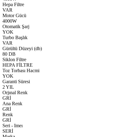
Hepa Filtre
VAR
Motor Gücü
4000W
Otomatik Şarj
YOK
Turbo Başlık
VAR
Gürültü Düzeyi (db)
80 DB
Siklon Filtre
HEPA FİLTRE
Toz Torbası Hacmi
YOK
Garanti Süresi
2 YIL
Orjınal Renk
GRİ
Ana Renk
GRİ
Renk
GRİ
Seri - Imeı
SERİ
Marka