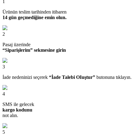
1
Ürünün teslim tarihinden itibaren
14 gün geçmediğine emin olun.
2
Pasaj üzerinde
“Siparişlerim” sekmesine girin
3
İade nedeninizi seçerek
“İade Talebi OIuştur”
butonuna tıklayın.
4
SMS ile gelecek
kargo kodunu
not alın.
5