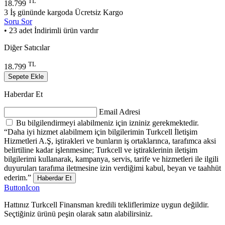
TL
18.799
3 İş gününde kargoda
Ücretsiz Kargo
Soru Sor
• 23 adet İndirimli ürün vardır
Diğer Satıcılar
TL
18.799
Sepete Ekle
Haberdar Et
Email Adresi
Bu bilgilendirmeyi alabilmeniz için izniniz gerekmektedir.
“Daha iyi hizmet alabilmem için bilgilerimin Turkcell İletişim
Hizmetleri A.Ş, iştirakleri ve bunların iş ortaklarınca, tarafımca aksi
belirtiline kadar işlenmesine; Turkcell ve iştiraklerinin iletişim
bilgilerimi kullanarak, kampanya, servis, tarife ve hizmetleri ile ilgili
duyuruları tarafıma iletmesine izin verdiğimi kabul, beyan ve taahhüt
ederim.”
Haberdar Et
ButtonIcon
Hattınız Turkcell Finansman kredili tekliflerimize uygun değildir.
Seçtiğiniz ürünü peşin olarak satın alabilirsiniz.