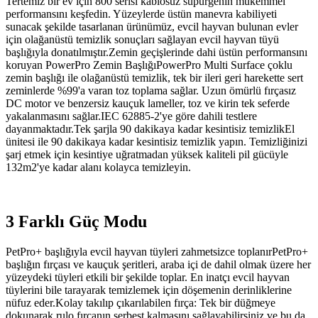
Tertemiz bir ev için 800 serisi kablosuz süpürgenin mükemmel
performansını keşfedin. Yüzeylerde üstün manevra kabiliyeti
sunacak şekilde tasarlanan ürünümüz, evcil hayvan bulunan evler
için olağanüstü temizlik sonuçları sağlayan evcil hayvan tüyü
başlığıyla donatılmıştır.Zemin geçişlerinde dahi üstün performansını
koruyan PowerPro Zemin BaşlığıPowerPro Multi Surface çoklu
zemin başlığı ile olağanüstü temizlik, tek bir ileri geri harekette sert
zeminlerde %99'a varan toz toplama sağlar. Uzun ömürlü fırçasız
DC motor ve benzersiz kauçuk lameller, toz ve kirin tek seferde
yakalanmasını sağlar.IEC 62885-2'ye göre dahili testlere
dayanmaktadır.Tek şarjla 90 dakikaya kadar kesintisiz temizlikEl
ünitesi ile 90 dakikaya kadar kesintisiz temizlik yapın. Temizliğinizi
şarj etmek için kesintiye uğratmadan yüksek kaliteli pil gücüyle
132m2'ye kadar alanı kolayca temizleyin.
3 Farklı Güç Modu
PetPro+ başlığıyla evcil hayvan tüyleri zahmetsizce toplanırPetPro+
başlığın fırçası ve kauçuk şeritleri, araba içi de dahil olmak üzere her
yüzeydeki tüyleri etkili bir şekilde toplar. En inatçı evcil hayvan
tüylerini bile tarayarak temizlemek için döşemenin derinliklerine
nüfuz eder.Kolay takılıp çıkarılabilen fırça: Tek bir düğmeye
dokunarak rulo fırçanın serbest kalmasını sağlayabilirsiniz ve bu da