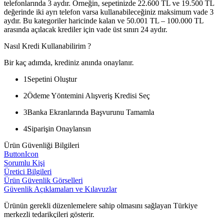
telefonlarında 3 aydır. Örneğin, sepetinizde 22.600 TL ve 19.500 TL
değerinde iki ayrı telefon varsa kullanabileceğiniz maksimum vade 3
aydır. Bu kategoriler haricinde kalan ve 50.001 TL – 100.000 TL
arasında açılacak krediler için vade üst sınırı 24 aydır.
Nasıl Kredi Kullanabilirim ?
Bir kaç adımda, krediniz anında onaylanır.
1
Sepetini Oluştur
2
Ödeme Yöntemini Alışveriş Kredisi Seç
3
Banka Ekranlarında Başvurunu Tamamla
4
Siparişin Onaylansın
Ürün Güvenliği Bilgileri
ButtonIcon
Sorumlu Kişi
Üretici Bilgileri
Ürün Güvenlik Görselleri
Güvenlik Açıklamaları ve Kılavuzlar
Ürünün gerekli düzenlemelere sahip olmasını sağlayan Türkiye
merkezli tedarikçileri gösterir.