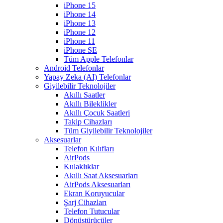
iPhone 15
iPhone 14
iPhone 13
iPhone 12
iPhone 11
iPhone SE
Tüm Apple Telefonlar
Android Telefonlar
Yapay Zeka (AI) Telefonlar
Giyilebilir Teknolojiler
Akıllı Saatler
Akıllı Bileklikler
Akıllı Çocuk Saatleri
Takip Cihazları
Tüm Giyilebilir Teknolojiler
Aksesuarlar
Telefon Kılıfları
AirPods
Kulaklıklar
Akıllı Saat Aksesuarları
AirPods Aksesuarları
Ekran Koruyucular
Şarj Cihazları
Telefon Tutucular
Dönüştürücüler