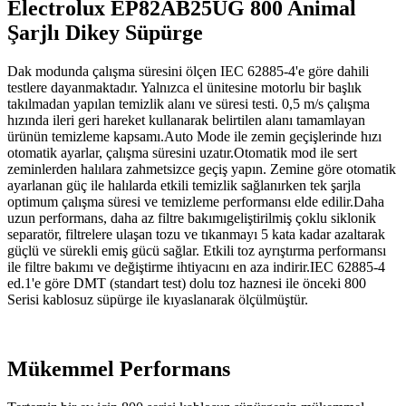
Electrolux EP82AB25UG 800 Animal
Şarjlı Dikey Süpürge
Dak modunda çalışma süresini ölçen IEC 62885-4'e göre dahili
testlere dayanmaktadır. Yalnızca el ünitesine motorlu bir başlık
takılmadan yapılan temizlik alanı ve süresi testi. 0,5 m/s çalışma
hızında ileri geri hareket kullanarak belirtilen alanı tamamlayan
ürünün temizleme kapsamı.Auto Mode ile zemin geçişlerinde hızı
otomatik ayarlar, çalışma süresini uzatır.Otomatik mod ile sert
zeminlerden halılara zahmetsizce geçiş yapın. Zemine göre otomatik
ayarlanan güç ile halılarda etkili temizlik sağlanırken tek şarjla
optimum çalışma süresi ve temizleme performansı elde edilir.Daha
uzun performans, daha az filtre bakımıgeliştirilmiş çoklu siklonik
separatör, filtrelere ulaşan tozu ve tıkanmayı 5 kata kadar azaltarak
güçlü ve sürekli emiş gücü sağlar. Etkili toz ayrıştırma performansı
ile filtre bakımı ve değiştirme ihtiyacını en aza indirir.IEC 62885-4
ed.1'e göre DMT (standart test) dolu toz haznesi ile önceki 800
Serisi kablosuz süpürge ile kıyaslanarak ölçülmüştür.
Mükemmel Performans