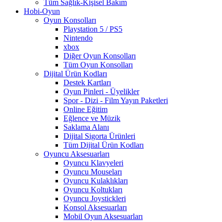
Tüm Sağlık-Kişisel Bakım
Hobi-Oyun
Oyun Konsolları
Playstation 5 / PS5
Nintendo
xbox
Diğer Oyun Konsolları
Tüm Oyun Konsolları
Dijital Ürün Kodları
Destek Kartları
Oyun Pinleri - Üyelikler
Spor - Dizi - Film Yayın Paketleri
Online Eğitim
Eğlence ve Müzik
Saklama Alanı
Dijital Sigorta Ürünleri
Tüm Dijital Ürün Kodları
Oyuncu Aksesuarları
Oyuncu Klavyeleri
Oyuncu Mouseları
Oyuncu Kulaklıkları
Oyuncu Koltukları
Oyuncu Joystickleri
Konsol Aksesuarları
Mobil Oyun Aksesuarları