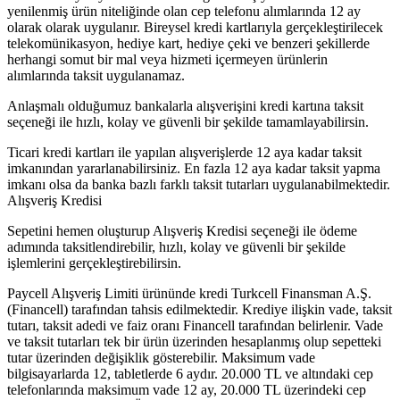
yenilenmiş ürün niteliğinde olan cep telefonu alımlarında 12 ay
olarak olarak uygulanır. Bireysel kredi kartlarıyla gerçekleştirilecek
telekomünikasyon, hediye kart, hediye çeki ve benzeri şekillerde
herhangi somut bir mal veya hizmeti içermeyen ürünlerin
alımlarında taksit uygulanamaz.
Anlaşmalı olduğumuz bankalarla alışverişini kredi kartına taksit
seçeneği ile hızlı, kolay ve güvenli bir şekilde tamamlayabilirsin.
Ticari kredi kartları ile yapılan alışverişlerde 12 aya kadar taksit
imkanından yararlanabilirsiniz. En fazla 12 aya kadar taksit yapma
imkanı olsa da banka bazlı farklı taksit tutarları uygulanabilmektedir.
Alışveriş Kredisi
Sepetini hemen oluşturup Alışveriş Kredisi seçeneği ile ödeme
adımında taksitlendirebilir, hızlı, kolay ve güvenli bir şekilde
işlemlerini gerçekleştirebilirsin.
Paycell Alışveriş Limiti ürününde kredi Turkcell Finansman A.Ş.
(Financell) tarafından tahsis edilmektedir. Krediye ilişkin vade, taksit
tutarı, taksit adedi ve faiz oranı Financell tarafından belirlenir. Vade
ve taksit tutarları tek bir ürün üzerinden hesaplanmış olup sepetteki
tutar üzerinden değişiklik gösterebilir. Maksimum vade
bilgisayarlarda 12, tabletlerde 6 aydır. 20.000 TL ve altındaki cep
telefonlarında maksimum vade 12 ay, 20.000 TL üzerindeki cep