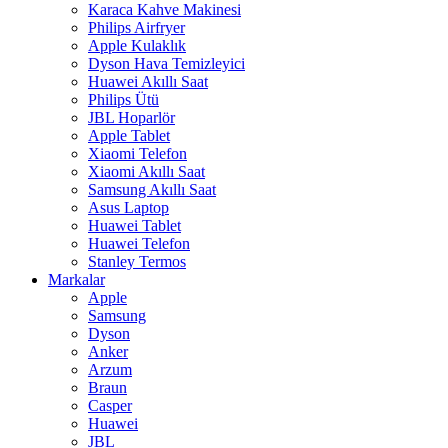
Karaca Kahve Makinesi
Philips Airfryer
Apple Kulaklık
Dyson Hava Temizleyici
Huawei Akıllı Saat
Philips Ütü
JBL Hoparlör
Apple Tablet
Xiaomi Telefon
Xiaomi Akıllı Saat
Samsung Akıllı Saat
Asus Laptop
Huawei Tablet
Huawei Telefon
Stanley Termos
Markalar
Apple
Samsung
Dyson
Anker
Arzum
Braun
Casper
Huawei
JBL