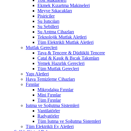
Tost Makineleri
Ekmek Kızartma Makineleri
Meyve Sıkacakları
Pişiriciler
Su Isıtıcıları
Su Sebilleri
Su Arıtma Cihazları
Teknolojik Mutfak Aletleri
Tüm Elektrikli Mutfak Aletleri
Mutfak Gereçleri
Tava & Tencere & Düdüklü Tencere
Çatal & Kaşık & Bıçak Takımları
Yemek Hazırlık Gereçleri
Tüm Mutfak Gereçleri
Yapı Aletleri
Hava Temizleme Cihazları
Fırınlar
Mikrodalga Fırınlar
Mini Fırınlar
Tüm Fırınlar
Isıtma ve Soğutma Sistemleri
Vantilatörler
Radyatörler
Tüm Isıtma ve Soğutma Sistemleri
Tüm Elektrikli Ev Aletleri