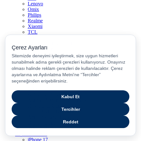
Lenovo
Omix
Philips
Realme
Xiaomi
TCL
Sony
Özel Günler & Kampanyalar
Apple Eğitim
Düğün ve Çeyiz Paketleri
Fırsatlar Pasajı
Pasaj Günleri
Uykusu Kaçanlar Kulübü
Sevgililer Günü Hediyeleri
Vergisiz Telefonlar
Vergisiz Bilgisayarlar
Karne Hediyeleri
Kurban Bayramı Kampanyası
Resmi Tatil Günleri
Pasaj Ödeme Teklifleri
Anneler Günü Hediyeleri
Babalar Günü
Taksitli Harikalar Diyarı
Popüler Ürünler
iPhone 17