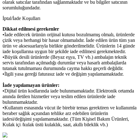
olarak satıcılar tarafından sağlanmaktadır ve bu bilgiler satıcının
sorumluluğundadır.
İptal/İade Koşulları
Dikkat edilmesi gerekenler
•İade edilecek ürünün orijinal kutusu bozulmamış olmalı, ürünlerde
çizik veya herhangi bir hasar olmamalıdır. İade edilen ürün tüm yan
ürün ve aksesuarlarıyla birlikte gönderilmelidir. Ürünlerin 14 günde
iade koşullarına uygun bir şekilde iade edilmesi gerekmektedir.
•Büyük desili ürünlerde (Beyaz eşya, TV vb.) ambalajın teknik
servis tarafından açılmadığı durumlar veya hasarlı ambalajlarda
tutanak tutulmaması durumunda cayma hakkı geçerli değildir.
•İlgili yasa gereği faturasız iade ve değişim yapılamamaktadır.
İade yapılamayan ürünler:
•Dijital ürün kodlarında iade bulunmamaktadır. Elektronik ortamda
anında iletilen hizmetler veya teslim edilen ürünlerde iade
bulunmamaktadır.
•Kullanım esnasında vücut ile birebir temas gerektiren ve kullanımla
beraber sağlık açısından tehlike arz edebilen ürünlerin
iadesi/değişimi yapılamamaktadır. (Tüm Kişisel Bakım Ürünleri,
Kulak içi /kulak üstü kulaklık, saat, akıllı bileklik vb.)