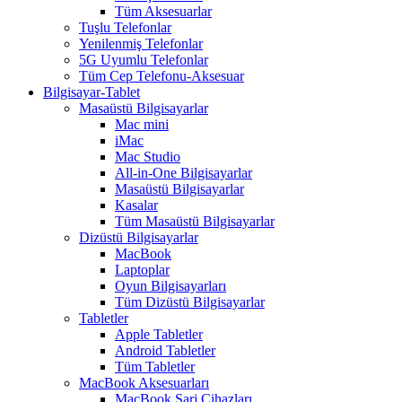
Tüm Aksesuarlar
Tuşlu Telefonlar
Yenilenmiş Telefonlar
5G Uyumlu Telefonlar
Tüm Cep Telefonu-Aksesuar
Bilgisayar-Tablet
Masaüstü Bilgisayarlar
Mac mini
iMac
Mac Studio
All-in-One Bilgisayarlar
Masaüstü Bilgisayarlar
Kasalar
Tüm Masaüstü Bilgisayarlar
Dizüstü Bilgisayarlar
MacBook
Laptoplar
Oyun Bilgisayarları
Tüm Dizüstü Bilgisayarlar
Tabletler
Apple Tabletler
Android Tabletler
Tüm Tabletler
MacBook Aksesuarları
MacBook Şarj Cihazları