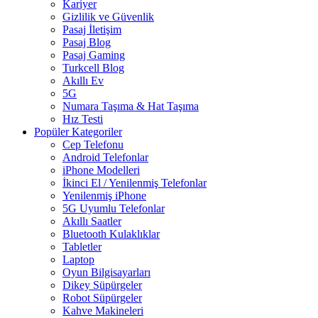
Kariyer
Gizlilik ve Güvenlik
Pasaj İletişim
Pasaj Blog
Pasaj Gaming
Turkcell Blog
Akıllı Ev
5G
Numara Taşıma & Hat Taşıma
Hız Testi
Popüler Kategoriler
Cep Telefonu
Android Telefonlar
iPhone Modelleri
İkinci El / Yenilenmiş Telefonlar
Yenilenmiş iPhone
5G Uyumlu Telefonlar
Akıllı Saatler
Bluetooth Kulaklıklar
Tabletler
Laptop
Oyun Bilgisayarları
Dikey Süpürgeler
Robot Süpürgeler
Kahve Makineleri