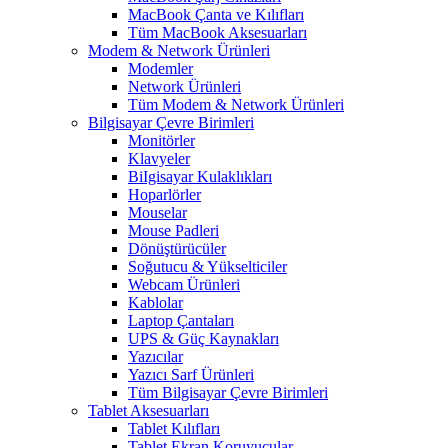
MacBook Çanta ve Kılıfları
Tüm MacBook Aksesuarları
Modem & Network Ürünleri
Modemler
Network Ürünleri
Tüm Modem & Network Ürünleri
Bilgisayar Çevre Birimleri
Monitörler
Klavyeler
BiIgisayar Kulaklıkları
Hoparlörler
Mouselar
Mouse Padleri
Dönüştürücüler
Soğutucu & Yükselticiler
Webcam Ürünleri
Kablolar
Laptop Çantaları
UPS & Güç Kaynakları
Yazıcılar
Yazıcı Sarf Ürünleri
Tüm Bilgisayar Çevre Birimleri
Tablet Aksesuarları
Tablet Kılıfları
Tablet Ekran Koruyucular