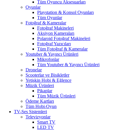
Tüm Oyuncu Aksesuarları
Oyunlar
Playstation & Konsol Oyunları
Tüm Oyunlar
Fotoğraf & Kameralar
Fotoğraf Makineleri
Aksiyon Kameraları
Polaroid Fotoğraf Makineleri
Fotoğraf Yazıcıları
Tüm Fotoğraf & Kameralar
Youtuber & Yayıncı Ürünleri
Mikrofonlar
Tüm Youtuber & Yayıncı Ürünleri
Dronelar
Scooterlar ve Bisikletler
Yetişkin Hobi & Eğlence
Müzik Ürünleri
Pikaplar
Tüm Müzik Ürünleri
Ödeme Kartları
Tüm Hobi-Oyun
TV-Ses Sistemleri
Televizyonlar
Smart TV
LED TV