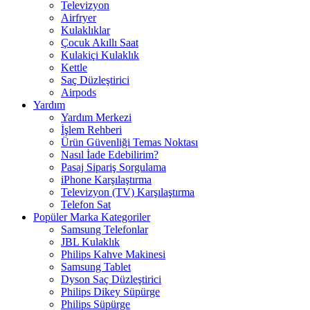
Televizyon
Airfryer
Kulaklıklar
Çocuk Akıllı Saat
Kulakiçi Kulaklık
Kettle
Saç Düzleştirici
Airpods
Yardım
Yardım Merkezi
İşlem Rehberi
Ürün Güvenliği Temas Noktası
Nasıl İade Edebilirim?
Pasaj Sipariş Sorgulama
iPhone Karşılaştırma
Televizyon (TV) Karşılaştırma
Telefon Sat
Popüler Marka Kategoriler
Samsung Telefonlar
JBL Kulaklık
Philips Kahve Makinesi
Samsung Tablet
Dyson Saç Düzleştirici
Philips Dikey Süpürge
Philips Süpürge