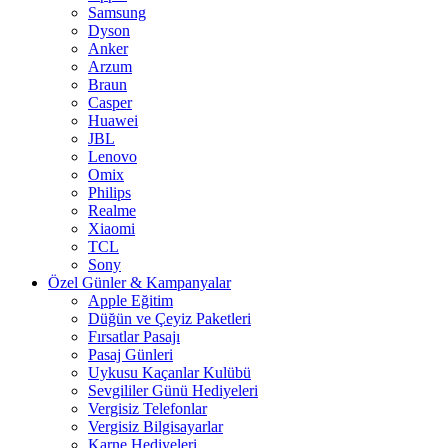
Samsung
Dyson
Anker
Arzum
Braun
Casper
Huawei
JBL
Lenovo
Omix
Philips
Realme
Xiaomi
TCL
Sony
Özel Günler & Kampanyalar
Apple Eğitim
Düğün ve Çeyiz Paketleri
Fırsatlar Pasajı
Pasaj Günleri
Uykusu Kaçanlar Kulübü
Sevgililer Günü Hediyeleri
Vergisiz Telefonlar
Vergisiz Bilgisayarlar
Karne Hediyeleri