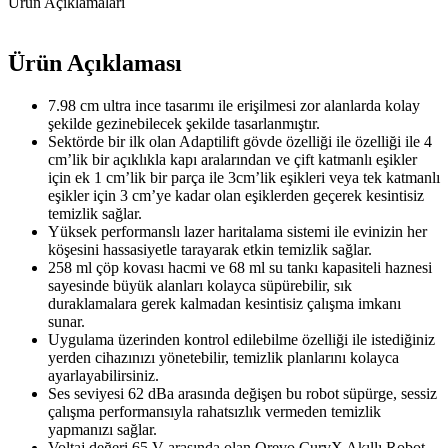
Ürün Açıklamaları
Ürün Açıklaması
7.98 cm ultra ince tasarımı ile erişilmesi zor alanlarda kolay
şekilde gezinebilecek şekilde tasarlanmıştır.
Sektörde bir ilk olan Adaptilift gövde özelliği ile özelliği ile 4
cm’lik bir açıklıkla kapı aralarından ve çift katmanlı eşikler
için ek 1 cm’lik bir parça ile 3cm’lik eşikleri veya tek katmanlı
eşikler için 3 cm’ye kadar olan eşiklerden geçerek kesintisiz
temizlik sağlar.
Yüksek performanslı lazer haritalama sistemi ile evinizin her
köşesini hassasiyetle tarayarak etkin temizlik sağlar.
258 ml çöp kovası hacmi ve 68 ml su tankı kapasiteli haznesi
sayesinde büyük alanları kolayca süpürebilir, sık
duraklamalara gerek kalmadan kesintisiz çalışma imkanı
sunar.
Uygulama üzerinden kontrol edilebilme özelliği ile istediğiniz
yerden cihazınızı yönetebilir, temizlik planlarını kolayca
ayarlayabilirsiniz.
Ses seviyesi 62 dBa arasında değişen bu robot süpürge, sessiz
çalışma performansıyla rahatsızlık vermeden temizlik
yapmanızı sağlar.
Voltaj değeri 65 V arasında olan Qrevo CurvX Akıllı Robot