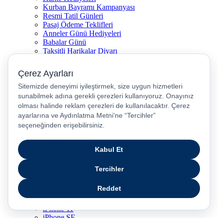
Kurban Bayramı Kampanyası
Resmi Tatil Günleri
Pasaj Ödeme Teklifleri
Anneler Günü Hediyeleri
Babalar Günü
Taksitli Harikalar Diyarı
Popüler Ürünler
iPhone 17
iPhone 16
iPhone Air
iPhone 16 Pro Max
iPhone 17 Pro Max
iPhone 16E
iPhone 15
iPhone 15 Plus
iPhone 15 Pro
iPhone 15 Pro Max
iPhone 14
iPhone 14 Plus
iPhone 14 Pro
iPhone 14 Pro Max
iPhone 13
iPhone 12
iPhone 11
iPhone SE