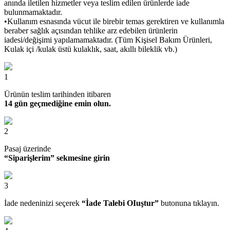
anında iletilen hizmetler veya teslim edilen ürünlerde iade
bulunmamaktadır.
•Kullanım esnasında vücut ile birebir temas gerektiren ve kullanımla
beraber sağlık açısından tehlike arz edebilen ürünlerin
iadesi/değişimi yapılamamaktadır. (Tüm Kişisel Bakım Ürünleri,
Kulak içi /kulak üstü kulaklık, saat, akıllı bileklik vb.)
1
Ürünün teslim tarihinden itibaren
14 gün geçmediğine emin olun.
2
Pasaj üzerinde
“Siparişlerim” sekmesine girin
3
İade nedeninizi seçerek
“İade Talebi OIuştur”
butonuna tıklayın.