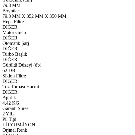
79.8 MM
Boyutlar
79.8 MM X 352 MM X 350 MM
Hepa Filtre
DİĞER
Motor Gücü
DİĞER
Otomatik Şarj
DİĞER
Turbo Başlık
DİĞER
Gürültü Düzeyi (db)
62 DB
Siklon Filtre
DİĞER
Toz Torbası Hacmi
DİĞER
Ağırlık
4,42 KG
Garanti Süresi
2 YIL
Pil Tipi
LİTYUM-İYON
Orjınal Renk