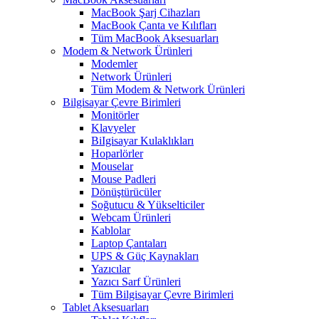
MacBook Şarj Cihazları
MacBook Çanta ve Kılıfları
Tüm MacBook Aksesuarları
Modem & Network Ürünleri
Modemler
Network Ürünleri
Tüm Modem & Network Ürünleri
Bilgisayar Çevre Birimleri
Monitörler
Klavyeler
BiIgisayar Kulaklıkları
Hoparlörler
Mouselar
Mouse Padleri
Dönüştürücüler
Soğutucu & Yükselticiler
Webcam Ürünleri
Kablolar
Laptop Çantaları
UPS & Güç Kaynakları
Yazıcılar
Yazıcı Sarf Ürünleri
Tüm Bilgisayar Çevre Birimleri
Tablet Aksesuarları