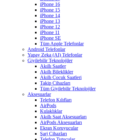
iPhone 16
iPhone 15
iPhone 14
iPhone 13
iPhone 12
iPhone 11
iPhone SE
Tüm Apple Telefonlar
Android Telefonlar
Yapay Zeka (AI) Telefonlar
Giyilebilir Teknolojiler
Akıllı Saatler
Akıllı Bileklikler
Akıllı Çocuk Saatleri
Takip Cihazları
Tüm Giyilebilir Teknolojiler
Aksesuarlar
Telefon Kılıfları
AirPods
Kulaklıklar
Akıllı Saat Aksesuarları
AirPods Aksesuarları
Ekran Koruyucular
Şarj Cihazları
Telefon Tutucular