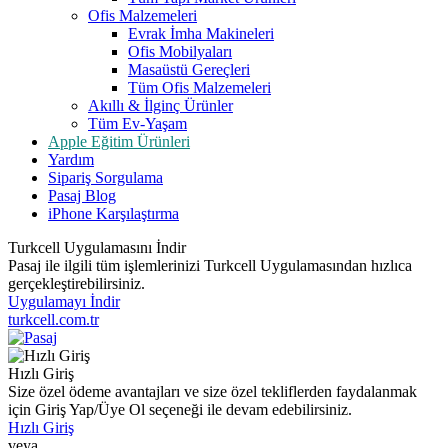
Ofis Malzemeleri
Evrak İmha Makineleri
Ofis Mobilyaları
Masaüstü Gereçleri
Tüm Ofis Malzemeleri
Akıllı & İlginç Ürünler
Tüm Ev-Yaşam
Apple Eğitim Ürünleri
Yardım
Sipariş Sorgulama
Pasaj Blog
iPhone Karşılaştırma
Turkcell Uygulamasını İndir
Pasaj ile ilgili tüm işlemlerinizi Turkcell Uygulamasından hızlıca
gerçekleştirebilirsiniz.
Uygulamayı İndir
turkcell.com.tr
Hızlı Giriş
Size özel ödeme avantajları ve size özel tekliflerden faydalanmak
için Giriş Yap/Üye Ol seçeneği ile devam edebilirsiniz.
Hızlı Giriş
veya