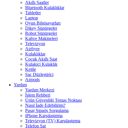
Akıllı Saatler
Bluetooth Kulaklıklar
Tabletler
Laptop
Oyun Bilgisayarları
Dikey Süpürgeler
Robot Süpürgeler
Kahve Makineleri
Televizyon
Airfryer
Kulaklıklar
Çocuk Akıllı Saat
Kulakiçi Kulaklık
Kettle
Saç Düzleştirici
Airpods
Yardım
Yardım Merkezi
İşlem Rehberi
Ürün Güvenliği Temas Noktası
Nasıl İade Edebilirim?
Pasaj Sipariş Sorgulama
iPhone Karşılaştırma
Televizyon (TV) Karşılaştırma
Telefon Sat