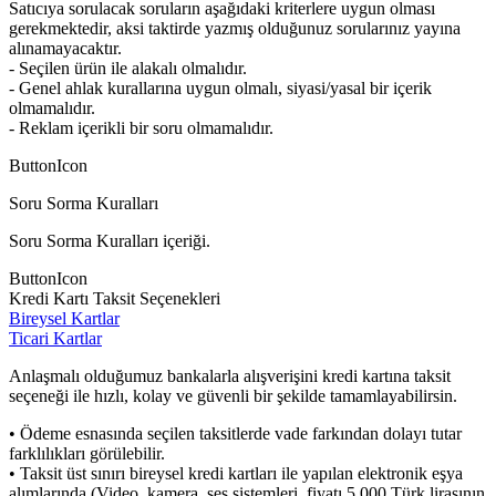
Satıcıya sorulacak soruların aşağıdaki kriterlere uygun olması
gerekmektedir, aksi taktirde yazmış olduğunuz sorularınız yayına
alınamayacaktır.
- Seçilen ürün ile alakalı olmalıdır.
- Genel ahlak kurallarına uygun olmalı, siyasi/yasal bir içerik
olmamalıdır.
- Reklam içerikli bir soru olmamalıdır.
ButtonIcon
Soru Sorma Kuralları
Soru Sorma Kuralları içeriği.
ButtonIcon
Kredi Kartı Taksit Seçenekleri
Bireysel Kartlar
Ticari Kartlar
Anlaşmalı olduğumuz bankalarla alışverişini kredi kartına taksit
seçeneği ile hızlı, kolay ve güvenli bir şekilde tamamlayabilirsin.
• Ödeme esnasında seçilen taksitlerde vade farkından dolayı tutar
farklılıkları görülebilir.
• Taksit üst sınırı bireysel kredi kartları ile yapılan elektronik eşya
alımlarında (Video, kamera, ses sistemleri, fiyatı 5.000 Türk lirasının