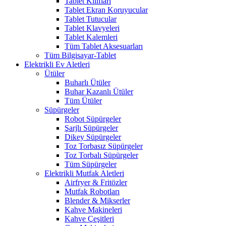
Tablet Kılıfları
Tablet Ekran Koruyucular
Tablet Tutucular
Tablet Klavyeleri
Tablet Kalemleri
Tüm Tablet Aksesuarları
Tüm Bilgisayar-Tablet
Elektrikli Ev Aletleri
Ütüler
Buharlı Ütüler
Buhar Kazanlı Ütüler
Tüm Ütüler
Süpürgeler
Robot Süpürgeler
Şarjlı Süpürgeler
Dikey Süpürgeler
Toz Torbasız Süpürgeler
Toz Torbalı Süpürgeler
Tüm Süpürgeler
Elektrikli Mutfak Aletleri
Airfryer & Fritözler
Mutfak Robotları
Blender & Mikserler
Kahve Makineleri
Kahve Çeşitleri