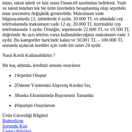
tutarı, taksit adedi ve faiz oranı Financell tarafından belirlenir. Vade
ve taksit tutarları tek bir ürün üzerinden hesaplanmış olup sepetteki
tutar üzerinden değişiklik gösterebilir. Maksimum vade
bilgisayarlarda 12, tabletlerde 6 aydır. 20.000 TL ve altındaki cep
telefonlarında maksimum vade 12 ay, 20.000 TL üzerindeki cep
telefonlarında 3 aydır. Örneğin, sepetinizde 22.600 TL ve 19.500 TL
değerinde iki ayrı telefon varsa kullanabileceğiniz maksimum vade 3
aydır. Bu kategoriler haricinde kalan ve 50.001 TL – 100.000 TL
arasında açılacak krediler için vade üst sınırı 24 aydır.
Nasıl Kredi Kullanabilirim ?
Bir kaç adımda, krediniz anında onaylanır.
1
Sepetini Oluştur
2
Ödeme Yöntemini Alışveriş Kredisi Seç
3
Banka Ekranlarında Başvurunu Tamamla
4
Siparişin Onaylansın
Ürün Güvenliği Bilgileri
ButtonIcon
Sorumlu Kişi
Üretici Bilgileri