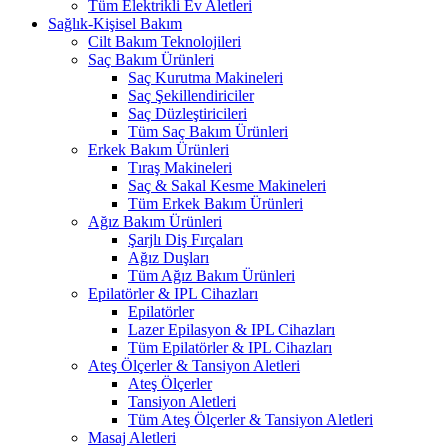
Tüm Elektrikli Ev Aletleri
Sağlık-Kişisel Bakım
Cilt Bakım Teknolojileri
Saç Bakım Ürünleri
Saç Kurutma Makineleri
Saç Şekillendiriciler
Saç Düzleştiricileri
Tüm Saç Bakım Ürünleri
Erkek Bakım Ürünleri
Tıraş Makineleri
Saç & Sakal Kesme Makineleri
Tüm Erkek Bakım Ürünleri
Ağız Bakım Ürünleri
Şarjlı Diş Fırçaları
Ağız Duşları
Tüm Ağız Bakım Ürünleri
Epilatörler & IPL Cihazları
Epilatörler
Lazer Epilasyon & IPL Cihazları
Tüm Epilatörler & IPL Cihazları
Ateş Ölçerler & Tansiyon Aletleri
Ateş Ölçerler
Tansiyon Aletleri
Tüm Ateş Ölçerler & Tansiyon Aletleri
Masaj Aletleri