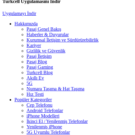
Turkcell Uygulamasını İndir
Uygulamayı İndir
Hakkımızda
Pasaj Genel Bakış
Haberler & Duyurular
Kurumsal İletişim ve Sürdürürebilirlik
Kariyer
Gizlilik ve Güvenlik
Pasaj İletişim
Pasaj Blog
Pasaj Gaming
Turkcell Blog
Akıllı Ev
5G
Numara Taşıma & Hat Taşıma
Hız Testi
Popüler Kategoriler
Cep Telefonu
Android Telefonlar
iPhone Modelleri
İkinci El / Yenilenmiş Telefonlar
Yenilenmiş iPhone
5G Uyumlu Telefonlar