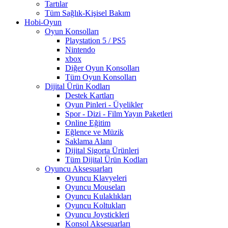
Tartılar
Tüm Sağlık-Kişisel Bakım
Hobi-Oyun
Oyun Konsolları
Playstation 5 / PS5
Nintendo
xbox
Diğer Oyun Konsolları
Tüm Oyun Konsolları
Dijital Ürün Kodları
Destek Kartları
Oyun Pinleri - Üyelikler
Spor - Dizi - Film Yayın Paketleri
Online Eğitim
Eğlence ve Müzik
Saklama Alanı
Dijital Sigorta Ürünleri
Tüm Dijital Ürün Kodları
Oyuncu Aksesuarları
Oyuncu Klavyeleri
Oyuncu Mouseları
Oyuncu Kulaklıkları
Oyuncu Koltukları
Oyuncu Joystickleri
Konsol Aksesuarları