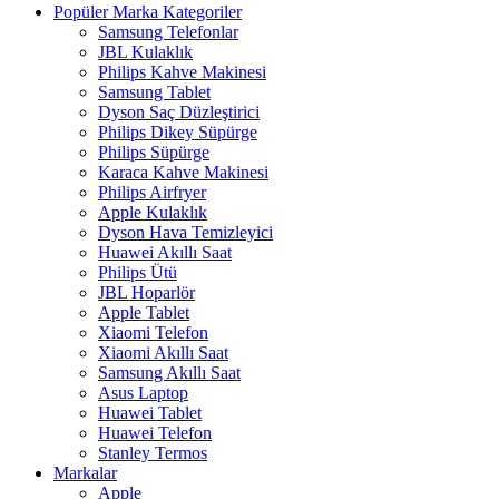
Popüler Marka Kategoriler
Samsung Telefonlar
JBL Kulaklık
Philips Kahve Makinesi
Samsung Tablet
Dyson Saç Düzleştirici
Philips Dikey Süpürge
Philips Süpürge
Karaca Kahve Makinesi
Philips Airfryer
Apple Kulaklık
Dyson Hava Temizleyici
Huawei Akıllı Saat
Philips Ütü
JBL Hoparlör
Apple Tablet
Xiaomi Telefon
Xiaomi Akıllı Saat
Samsung Akıllı Saat
Asus Laptop
Huawei Tablet
Huawei Telefon
Stanley Termos
Markalar
Apple