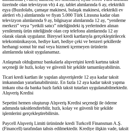
üzerinde olan televizyon vb) 4 ay, tablet alımlarında 6 ay, elektrikli
eşya (Buzdolabı, çamaşır makinesi, bulaşık makinesi, elektrikli ev
aletleri vb.) alımlarında ve fiyatı 5.000 Türk Lirasına kadar olan
televizyon alımlarında 9 ay, bilgisayar alımlarında 12 ay, “yenileme
merkezi” veya “yetkili satıcı” niteliğindeki iş yerlerinden alınan
yenilenmiş ürün niteliğinde olan cep telefonu alımlarında 12 ay
olarak olarak uygulanır. Bireysel kredi kartlarıyla gerçekleştirilecek
telekomünikasyon, hediye kart, hediye çeki ve benzeri şekillerde
herhangi somut bir mal veya hizmeti içermeyen ürünlerin
alımlarında taksit uygulanamaz.
Anlaşmalı olduğumuz bankalarla alışverişini kredi kartına taksit
seçeneği ile hızlı, kolay ve güvenli bir şekilde tamamlayabilirsin.
Ticari kredi kartları ile yapılan alışverişlerde 12 aya kadar taksit
imkanından yararlanabilirsiniz. En fazla 12 aya kadar taksit yapma
imkanı olsa da banka bazlı farklı taksit tutarları uygulanabilmektedir.
Alışveriş Kredisi
Sepetini hemen oluşturup Alışveriş Kredisi seçeneği ile ödeme
adımında taksitlendirebilir, hızlı, kolay ve güvenli bir şekilde
işlemlerini gerçekleştirebilirsin.
Paycell Alışveriş Limiti ürününde kredi Turkcell Finansman A.Ş.
(Financell) tarafından tahsis edilmektedir. Krediye ilişkin vade, taksit