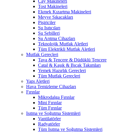
Çay Makineleri
Tost Makineleri
Ekmek Kızartma Makineleri
Meyve Sıkacakları
Pişiriciler
Su Isıtıcıları
Su Sebilleri
Su Arıtma Cihazları
Teknolojik Mutfak Aletleri
Tüm Elektrikli Mutfak Aletleri
Mutfak Gereçleri
Tava & Tencere & Düdüklü Tencere
Çatal & Kaşık & Bıçak Takımları
Yemek Hazırlık Gereçleri
Tüm Mutfak Gereçleri
Yapı Aletleri
Hava Temizleme Cihazları
Fırınlar
Mikrodalga Fırınlar
Mini Fırınlar
Tüm Fırınlar
Isıtma ve Soğutma Sistemleri
Vantilatörler
Radyatörler
Tüm Isıtma ve Soğutma Sistemleri