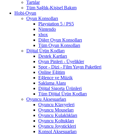
Tartılar
Tüm Sağlık-Kişisel Bakım
Hobi-Oyun
Oyun Konsolları
Playstation 5 / PS5
Nintendo
xbox
Diğer Oyun Konsolları
Tüm Oyun Konsolları
Dijital Ürün Kodları
Destek Kartları
Oyun Pinleri - Üyelikler
Spor - Dizi - Film Yayın Paketleri
Online Eğitim
Eğlence ve Müzik
Saklama Alanı
Dijital Sigorta Ürünleri
Tüm Dijital Ürün Kodları
Oyuncu Aksesuarları
Oyuncu Klavyeleri
Oyuncu Mouseları
Oyuncu Kulaklıkları
Oyuncu Koltukları
Oyuncu Joystickleri
Konsol Aksesuarları