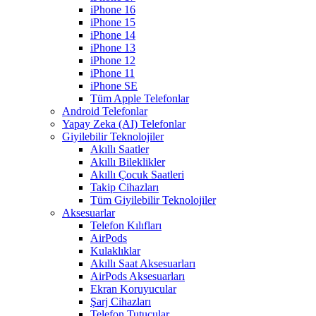
iPhone 16
iPhone 15
iPhone 14
iPhone 13
iPhone 12
iPhone 11
iPhone SE
Tüm Apple Telefonlar
Android Telefonlar
Yapay Zeka (AI) Telefonlar
Giyilebilir Teknolojiler
Akıllı Saatler
Akıllı Bileklikler
Akıllı Çocuk Saatleri
Takip Cihazları
Tüm Giyilebilir Teknolojiler
Aksesuarlar
Telefon Kılıfları
AirPods
Kulaklıklar
Akıllı Saat Aksesuarları
AirPods Aksesuarları
Ekran Koruyucular
Şarj Cihazları
Telefon Tutucular