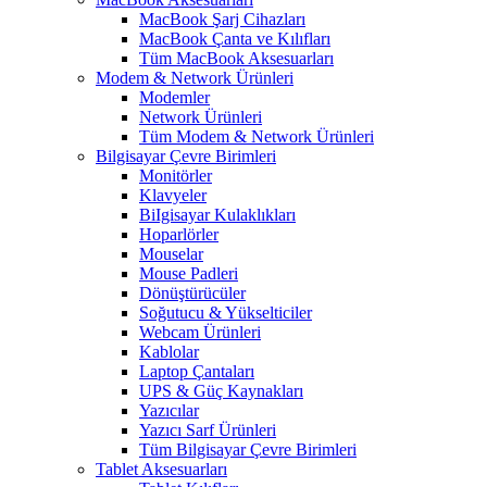
MacBook Şarj Cihazları
MacBook Çanta ve Kılıfları
Tüm MacBook Aksesuarları
Modem & Network Ürünleri
Modemler
Network Ürünleri
Tüm Modem & Network Ürünleri
Bilgisayar Çevre Birimleri
Monitörler
Klavyeler
BiIgisayar Kulaklıkları
Hoparlörler
Mouselar
Mouse Padleri
Dönüştürücüler
Soğutucu & Yükselticiler
Webcam Ürünleri
Kablolar
Laptop Çantaları
UPS & Güç Kaynakları
Yazıcılar
Yazıcı Sarf Ürünleri
Tüm Bilgisayar Çevre Birimleri
Tablet Aksesuarları