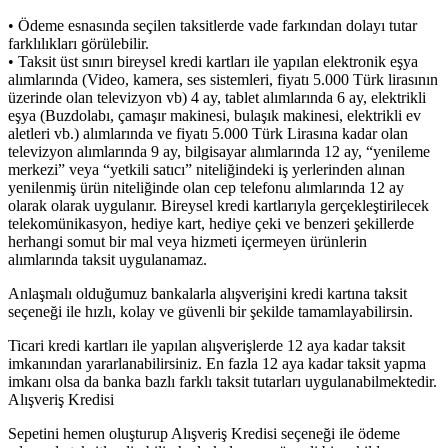
• Ödeme esnasında seçilen taksitlerde vade farkından dolayı tutar
farklılıkları görülebilir.
• Taksit üst sınırı bireysel kredi kartları ile yapılan elektronik eşya
alımlarında (Video, kamera, ses sistemleri, fiyatı 5.000 Türk lirasının
üzerinde olan televizyon vb) 4 ay, tablet alımlarında 6 ay, elektrikli
eşya (Buzdolabı, çamaşır makinesi, bulaşık makinesi, elektrikli ev
aletleri vb.) alımlarında ve fiyatı 5.000 Türk Lirasına kadar olan
televizyon alımlarında 9 ay, bilgisayar alımlarında 12 ay, “yenileme
merkezi” veya “yetkili satıcı” niteliğindeki iş yerlerinden alınan
yenilenmiş ürün niteliğinde olan cep telefonu alımlarında 12 ay
olarak olarak uygulanır. Bireysel kredi kartlarıyla gerçekleştirilecek
telekomünikasyon, hediye kart, hediye çeki ve benzeri şekillerde
herhangi somut bir mal veya hizmeti içermeyen ürünlerin
alımlarında taksit uygulanamaz.
Anlaşmalı olduğumuz bankalarla alışverişini kredi kartına taksit
seçeneği ile hızlı, kolay ve güvenli bir şekilde tamamlayabilirsin.
Ticari kredi kartları ile yapılan alışverişlerde 12 aya kadar taksit
imkanından yararlanabilirsiniz. En fazla 12 aya kadar taksit yapma
imkanı olsa da banka bazlı farklı taksit tutarları uygulanabilmektedir.
Alışveriş Kredisi
Sepetini hemen oluşturup Alışveriş Kredisi seçeneği ile ödeme