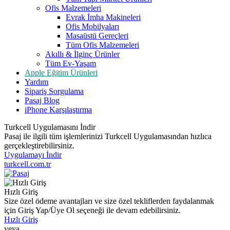
Ofis Malzemeleri
Evrak İmha Makineleri
Ofis Mobilyaları
Masaüstü Gereçleri
Tüm Ofis Malzemeleri
Akıllı & İlginç Ürünler
Tüm Ev-Yaşam
Apple Eğitim Ürünleri
Yardım
Sipariş Sorgulama
Pasaj Blog
iPhone Karşılaştırma
Turkcell Uygulamasını İndir
Pasaj ile ilgili tüm işlemlerinizi Turkcell Uygulamasından hızlıca
gerçekleştirebilirsiniz.
Uygulamayı İndir
turkcell.com.tr
Hızlı Giriş
Size özel ödeme avantajları ve size özel tekliflerden faydalanmak
için Giriş Yap/Üye Ol seçeneği ile devam edebilirsiniz.
Hızlı Giriş
veya