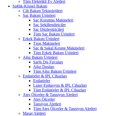
Tüm Elektrikli Ev Aletleri
Sağlık-Kişisel Bakım
Cilt Bakım Teknolojileri
Saç Bakım Ürünleri
Saç Kurutma Makineleri
Saç Şekillendiriciler
Saç Düzleştiricileri
Tüm Saç Bakım Ürünleri
Erkek Bakım Ürünleri
Tıraş Makineleri
Saç & Sakal Kesme Makineleri
Tüm Erkek Bakım Ürünleri
Ağız Bakım Ürünleri
Şarjlı Diş Fırçaları
Ağız Duşları
Tüm Ağız Bakım Ürünleri
Epilatörler & IPL Cihazları
Epilatörler
Lazer Epilasyon & IPL Cihazları
Tüm Epilatörler & IPL Cihazları
Ateş Ölçerler & Tansiyon Aletleri
Ateş Ölçerler
Tansiyon Aletleri
Tüm Ateş Ölçerler & Tansiyon Aletleri
Masaj Aletleri