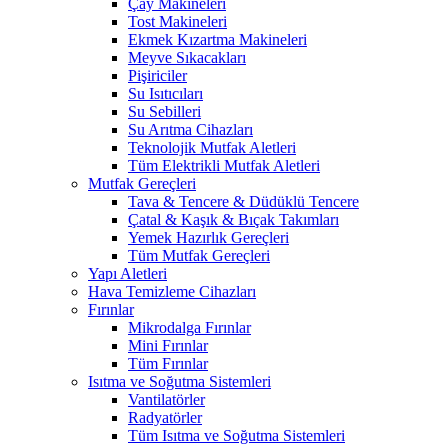
Çay Makineleri
Tost Makineleri
Ekmek Kızartma Makineleri
Meyve Sıkacakları
Pişiriciler
Su Isıtıcıları
Su Sebilleri
Su Arıtma Cihazları
Teknolojik Mutfak Aletleri
Tüm Elektrikli Mutfak Aletleri
Mutfak Gereçleri
Tava & Tencere & Düdüklü Tencere
Çatal & Kaşık & Bıçak Takımları
Yemek Hazırlık Gereçleri
Tüm Mutfak Gereçleri
Yapı Aletleri
Hava Temizleme Cihazları
Fırınlar
Mikrodalga Fırınlar
Mini Fırınlar
Tüm Fırınlar
Isıtma ve Soğutma Sistemleri
Vantilatörler
Radyatörler
Tüm Isıtma ve Soğutma Sistemleri