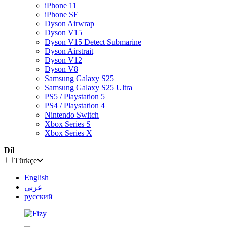
iPhone 11
iPhone SE
Dyson Airwrap
Dyson V15
Dyson V15 Detect Submarine
Dyson Airstrait
Dyson V12
Dyson V8
Samsung Galaxy S25
Samsung Galaxy S25 Ultra
PS5 / Playstation 5
PS4 / Playstation 4
Nintendo Switch
Xbox Series S
Xbox Series X
Dil
Türkçe
English
عربى
русский