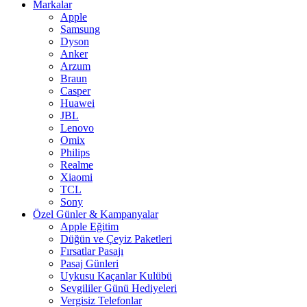
Markalar
Apple
Samsung
Dyson
Anker
Arzum
Braun
Casper
Huawei
JBL
Lenovo
Omix
Philips
Realme
Xiaomi
TCL
Sony
Özel Günler & Kampanyalar
Apple Eğitim
Düğün ve Çeyiz Paketleri
Fırsatlar Pasajı
Pasaj Günleri
Uykusu Kaçanlar Kulübü
Sevgililer Günü Hediyeleri
Vergisiz Telefonlar