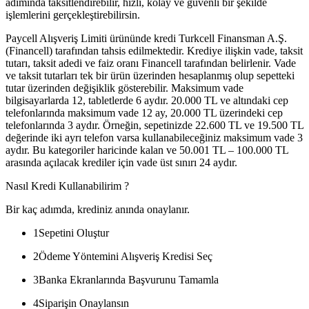
adımında taksitlendirebilir, hızlı, kolay ve güvenli bir şekilde
işlemlerini gerçekleştirebilirsin.
Paycell Alışveriş Limiti ürününde kredi Turkcell Finansman A.Ş.
(Financell) tarafından tahsis edilmektedir. Krediye ilişkin vade, taksit
tutarı, taksit adedi ve faiz oranı Financell tarafından belirlenir. Vade
ve taksit tutarları tek bir ürün üzerinden hesaplanmış olup sepetteki
tutar üzerinden değişiklik gösterebilir. Maksimum vade
bilgisayarlarda 12, tabletlerde 6 aydır. 20.000 TL ve altındaki cep
telefonlarında maksimum vade 12 ay, 20.000 TL üzerindeki cep
telefonlarında 3 aydır. Örneğin, sepetinizde 22.600 TL ve 19.500 TL
değerinde iki ayrı telefon varsa kullanabileceğiniz maksimum vade 3
aydır. Bu kategoriler haricinde kalan ve 50.001 TL – 100.000 TL
arasında açılacak krediler için vade üst sınırı 24 aydır.
Nasıl Kredi Kullanabilirim ?
Bir kaç adımda, krediniz anında onaylanır.
1
Sepetini Oluştur
2
Ödeme Yöntemini Alışveriş Kredisi Seç
3
Banka Ekranlarında Başvurunu Tamamla
4
Siparişin Onaylansın