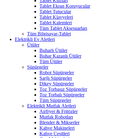
Tablet Kılıfları
Tablet Ekran Koruyucular
Tablet Tutucular
Tablet Klavyeleri
Tablet Kalemleri
Tüm Tablet Aksesuarları
Tüm Bilgisayar-Tablet
Elektrikli Ev Aletleri
Ütüler
Buharlı Ütüler
Buhar Kazanlı Ütüler
Tüm Ütüler
Süpürgeler
Robot Süpürgeler
Şarjlı Süpürgeler
Dikey Süpürgeler
Toz Torbasız Süpürgeler
Toz Torbalı Süpürgeler
Tüm Süpürgeler
Elektrikli Mutfak Aletleri
Airfryer & Fritözler
Mutfak Robotları
Blender & Mikserler
Kahve Makineleri
Kahve Çeşitleri