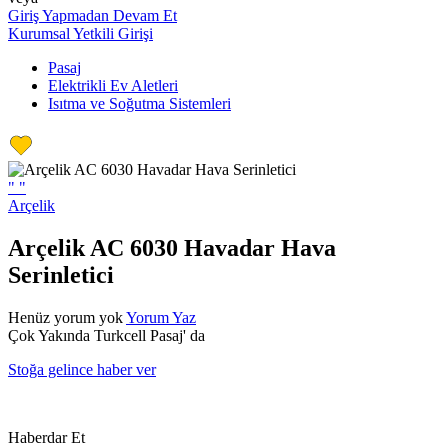
Giriş Yapmadan Devam Et
Kurumsal Yetkili Girişi
Pasaj
Elektrikli Ev Aletleri
Isıtma ve Soğutma Sistemleri
"
"
Arçelik
Arçelik AC 6030 Havadar Hava
Serinletici
Henüz yorum yok
Yorum Yaz
Çok Yakında Turkcell Pasaj' da
Stoğa gelince haber ver
Haberdar Et