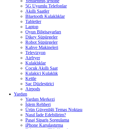
Yenilenmiş iPhone
5G Uyumlu Telefonlar
Akıllı Saatler
Bluetooth Kulaklıklar
Tabletler
Laptop
Oyun Bilgisayarları
Dikey Süpürgeler
Robot Süpürgeler
Kahve Makineleri
Televizyon
Airfryer
Kulaklıklar
Çocuk Akıllı Saat
Kulakiçi Kulaklık
Kettle
Saç Düzleştirici
Airpods
Yardım
Yardım Merkezi
İşlem Rehberi
Ürün Güvenliği Temas Noktası
Nasıl İade Edebilirim?
Pasaj Sipariş Sorgulama
iPhone Karşılaştırma