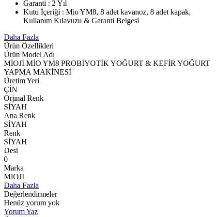
Garanti : 2 Yıl
Kutu İçeriği : Mio YM8, 8 adet kavanoz, 8 adet kapak,
Kullanım Kılavuzu & Garanti Belgesi
Daha Fazla
Ürün Özellikleri
Ürün Model Adı
MİOJİ MİO YM8 PROBİYOTİK YOĞURT & KEFİR YOĞURT
YAPMA MAKİNESİ
Üretim Yeri
ÇİN
Orjınal Renk
SİYAH
Ana Renk
SİYAH
Renk
SİYAH
Desi
0
Marka
MIOJI
Daha Fazla
Değerlendirmeler
Henüz yorum yok
Yorum Yaz