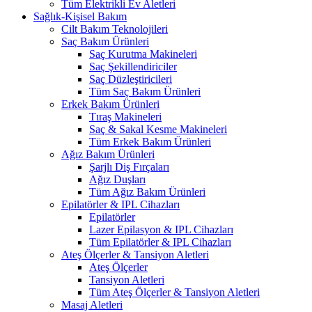
Tüm Elektrikli Ev Aletleri
Sağlık-Kişisel Bakım
Cilt Bakım Teknolojileri
Saç Bakım Ürünleri
Saç Kurutma Makineleri
Saç Şekillendiriciler
Saç Düzleştiricileri
Tüm Saç Bakım Ürünleri
Erkek Bakım Ürünleri
Tıraş Makineleri
Saç & Sakal Kesme Makineleri
Tüm Erkek Bakım Ürünleri
Ağız Bakım Ürünleri
Şarjlı Diş Fırçaları
Ağız Duşları
Tüm Ağız Bakım Ürünleri
Epilatörler & IPL Cihazları
Epilatörler
Lazer Epilasyon & IPL Cihazları
Tüm Epilatörler & IPL Cihazları
Ateş Ölçerler & Tansiyon Aletleri
Ateş Ölçerler
Tansiyon Aletleri
Tüm Ateş Ölçerler & Tansiyon Aletleri
Masaj Aletleri