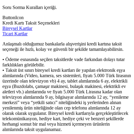
Soru Sorma Kuralları içeriği.
ButtonIcon
Kredi Kartı Taksit Seçenekleri
Bireysel Kartlar
Ticari Kartlar
Anlaşmalı olduğumuz bankalarla alışverişini kredi kartına taksit
seçeneği ile hızlı, kolay ve güvenli bir şekilde tamamlayabilirsin.
• Ödeme esnasında seçilen taksitlerde vade farkından dolayı tutar
farklılıkları görülebilir.
• Taksit üst sınırı bireysel kredi kartları ile yapılan elektronik eşya
alımlarında (Video, kamera, ses sistemleri, fiyatı 5.000 Türk lirasının
üzerinde olan televizyon vb) 4 ay, tablet alımlarında 6 ay, elektrikli
eşya (Buzdolabı, çamaşır makinesi, bulaşık makinesi, elektrikli ev
aletleri vb.) alımlarında ve fiyatı 5.000 Türk Lirasına kadar olan
televizyon alımlarında 9 ay, bilgisayar alımlarında 12 ay, “yenileme
merkezi” veya “yetkili satıcı” niteliğindeki iş yerlerinden alınan
yenilenmiş ürün niteliğinde olan cep telefonu alımlarında 12 ay
olarak olarak uygulanır. Bireysel kredi kartlarıyla gerçekleştirilecek
telekomünikasyon, hediye kart, hediye çeki ve benzeri şekillerde
herhangi somut bir mal veya hizmeti içermeyen ürünlerin
alımlarında taksit uygulanamaz.