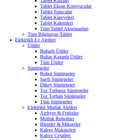
Tablet Kılıfları
Tablet Ekran Koruyucular
Tablet Tutucular
Tablet Klavyeleri
Tablet Kalemleri
Tüm Tablet Aksesuarları
Tüm Bilgisayar-Tablet
Elektrikli Ev Aletleri
Ütüler
Buharlı Ütüler
Buhar Kazanlı Ütüler
Tüm Ütüler
Süpürgeler
Robot Süpürgeler
Şarjlı Süpürgeler
Dikey Süpürgeler
Toz Torbasız Süpürgeler
Toz Torbalı Süpürgeler
Tüm Süpürgeler
Elektrikli Mutfak Aletleri
Airfryer & Fritözler
Mutfak Robotları
Blender & Mikserler
Kahve Makineleri
Kahve Çeşitleri