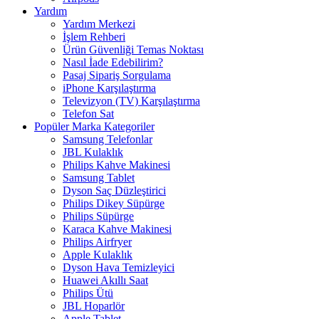
Yardım
Yardım Merkezi
İşlem Rehberi
Ürün Güvenliği Temas Noktası
Nasıl İade Edebilirim?
Pasaj Sipariş Sorgulama
iPhone Karşılaştırma
Televizyon (TV) Karşılaştırma
Telefon Sat
Popüler Marka Kategoriler
Samsung Telefonlar
JBL Kulaklık
Philips Kahve Makinesi
Samsung Tablet
Dyson Saç Düzleştirici
Philips Dikey Süpürge
Philips Süpürge
Karaca Kahve Makinesi
Philips Airfryer
Apple Kulaklık
Dyson Hava Temizleyici
Huawei Akıllı Saat
Philips Ütü
JBL Hoparlör
Apple Tablet