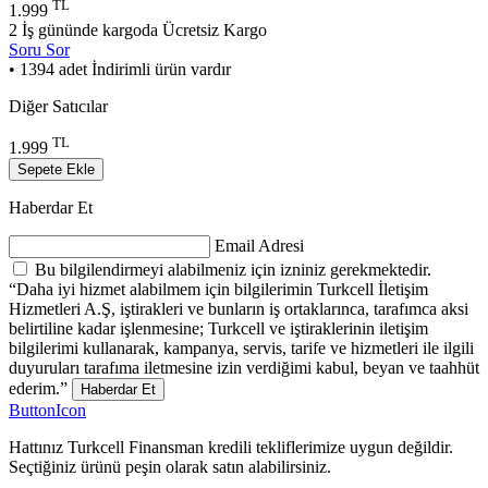
TL
1.999
2 İş gününde kargoda
Ücretsiz Kargo
Soru Sor
• 1394 adet İndirimli ürün vardır
Diğer Satıcılar
TL
1.999
Sepete Ekle
Haberdar Et
Email Adresi
Bu bilgilendirmeyi alabilmeniz için izniniz gerekmektedir.
“Daha iyi hizmet alabilmem için bilgilerimin Turkcell İletişim
Hizmetleri A.Ş, iştirakleri ve bunların iş ortaklarınca, tarafımca aksi
belirtiline kadar işlenmesine; Turkcell ve iştiraklerinin iletişim
bilgilerimi kullanarak, kampanya, servis, tarife ve hizmetleri ile ilgili
duyuruları tarafıma iletmesine izin verdiğimi kabul, beyan ve taahhüt
ederim.”
Haberdar Et
ButtonIcon
Hattınız Turkcell Finansman kredili tekliflerimize uygun değildir.
Seçtiğiniz ürünü peşin olarak satın alabilirsiniz.