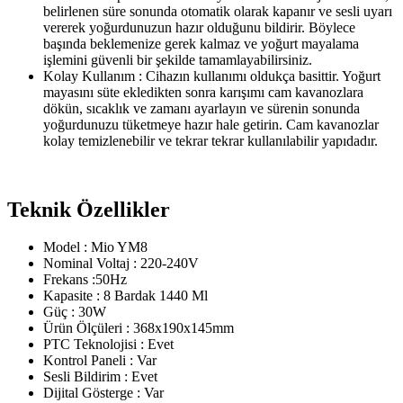
belirlenen süre sonunda otomatik olarak kapanır ve sesli uyarı
vererek yoğurdunuzun hazır olduğunu bildirir. Böylece
başında beklemenize gerek kalmaz ve yoğurt mayalama
işlemini güvenli bir şekilde tamamlayabilirsiniz.
Kolay Kullanım : Cihazın kullanımı oldukça basittir. Yoğurt
mayasını süte ekledikten sonra karışımı cam kavanozlara
dökün, sıcaklık ve zamanı ayarlayın ve sürenin sonunda
yoğurdunuzu tüketmeye hazır hale getirin. Cam kavanozlar
kolay temizlenebilir ve tekrar tekrar kullanılabilir yapıdadır.
Teknik Özellikler
Model : Mio YM8
Nominal Voltaj : 220-240V
Frekans :50Hz
Kapasite : 8 Bardak 1440 Ml
Güç : 30W
Ürün Ölçüleri : 368x190x145mm
PTC Teknolojisi : Evet
Kontrol Paneli : Var
Sesli Bildirim : Evet
Dijital Gösterge : Var