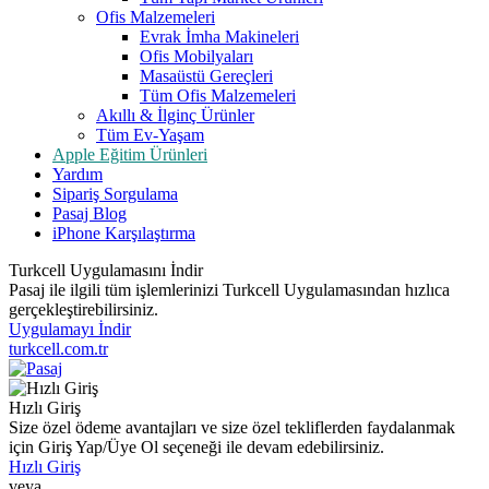
Ofis Malzemeleri
Evrak İmha Makineleri
Ofis Mobilyaları
Masaüstü Gereçleri
Tüm Ofis Malzemeleri
Akıllı & İlginç Ürünler
Tüm Ev-Yaşam
Apple Eğitim Ürünleri
Yardım
Sipariş Sorgulama
Pasaj Blog
iPhone Karşılaştırma
Turkcell Uygulamasını İndir
Pasaj ile ilgili tüm işlemlerinizi Turkcell Uygulamasından hızlıca
gerçekleştirebilirsiniz.
Uygulamayı İndir
turkcell.com.tr
Hızlı Giriş
Size özel ödeme avantajları ve size özel tekliflerden faydalanmak
için Giriş Yap/Üye Ol seçeneği ile devam edebilirsiniz.
Hızlı Giriş
veya