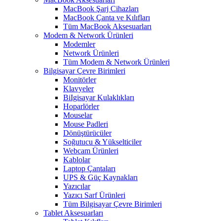
MacBook Şarj Cihazları
MacBook Çanta ve Kılıfları
Tüm MacBook Aksesuarları
Modem & Network Ürünleri
Modemler
Network Ürünleri
Tüm Modem & Network Ürünleri
Bilgisayar Çevre Birimleri
Monitörler
Klavyeler
BiIgisayar Kulaklıkları
Hoparlörler
Mouselar
Mouse Padleri
Dönüştürücüler
Soğutucu & Yükselticiler
Webcam Ürünleri
Kablolar
Laptop Çantaları
UPS & Güç Kaynakları
Yazıcılar
Yazıcı Sarf Ürünleri
Tüm Bilgisayar Çevre Birimleri
Tablet Aksesuarları