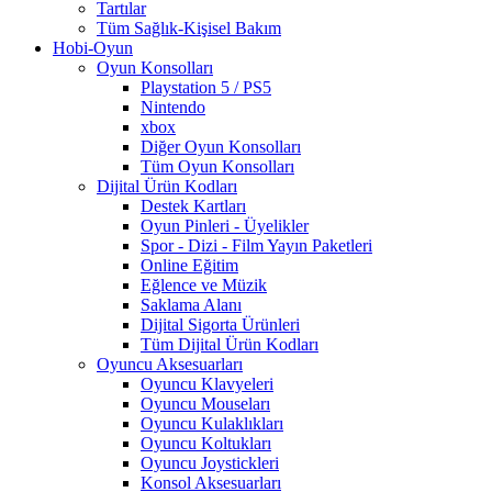
Tartılar
Tüm Sağlık-Kişisel Bakım
Hobi-Oyun
Oyun Konsolları
Playstation 5 / PS5
Nintendo
xbox
Diğer Oyun Konsolları
Tüm Oyun Konsolları
Dijital Ürün Kodları
Destek Kartları
Oyun Pinleri - Üyelikler
Spor - Dizi - Film Yayın Paketleri
Online Eğitim
Eğlence ve Müzik
Saklama Alanı
Dijital Sigorta Ürünleri
Tüm Dijital Ürün Kodları
Oyuncu Aksesuarları
Oyuncu Klavyeleri
Oyuncu Mouseları
Oyuncu Kulaklıkları
Oyuncu Koltukları
Oyuncu Joystickleri
Konsol Aksesuarları