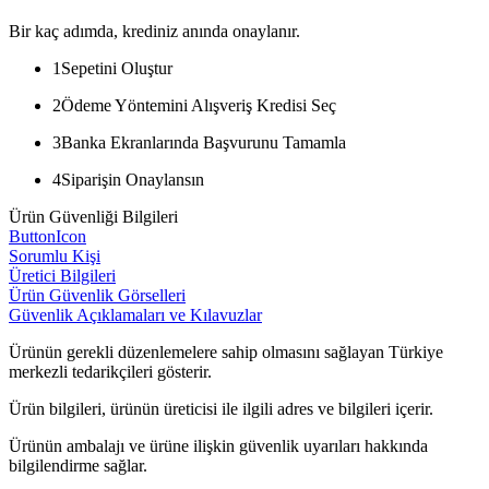
Bir kaç adımda, krediniz anında onaylanır.
1
Sepetini Oluştur
2
Ödeme Yöntemini Alışveriş Kredisi Seç
3
Banka Ekranlarında Başvurunu Tamamla
4
Siparişin Onaylansın
Ürün Güvenliği Bilgileri
ButtonIcon
Sorumlu Kişi
Üretici Bilgileri
Ürün Güvenlik Görselleri
Güvenlik Açıklamaları ve Kılavuzlar
Ürünün gerekli düzenlemelere sahip olmasını sağlayan Türkiye
merkezli tedarikçileri gösterir.
Ürün bilgileri, ürünün üreticisi ile ilgili adres ve bilgileri içerir.
Ürünün ambalajı ve ürüne ilişkin güvenlik uyarıları hakkında
bilgilendirme sağlar.