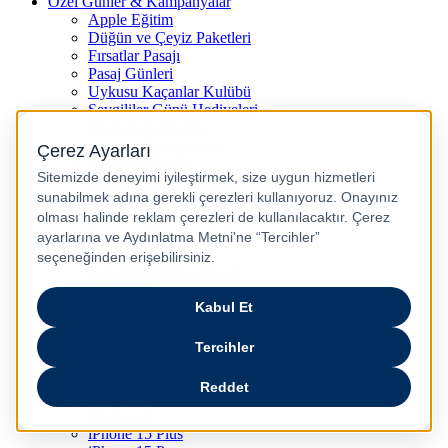
Özel Günler & Kampanyalar
Apple Eğitim
Düğün ve Çeyiz Paketleri
Fırsatlar Pasajı
Pasaj Günleri
Uykusu Kaçanlar Kulübü
Sevgililer Günü Hediyeleri
Vergisiz Telefonlar
Vergisiz Bilgisayarlar
Karne Hediyeleri
Kurban Bayramı Kampanyası
Resmi Tatil Günleri
Pasaj Ödeme Teklifleri
Anneler Günü Hediyeleri
Babalar Günü
Taksitli Harikalar Diyarı
Popüler Ürünler
iPhone 17
iPhone 16
iPhone Air
iPhone 16 Pro Max
iPhone 17 Pro Max
iPhone 16E
iPhone 15
iPhone 15 Plus