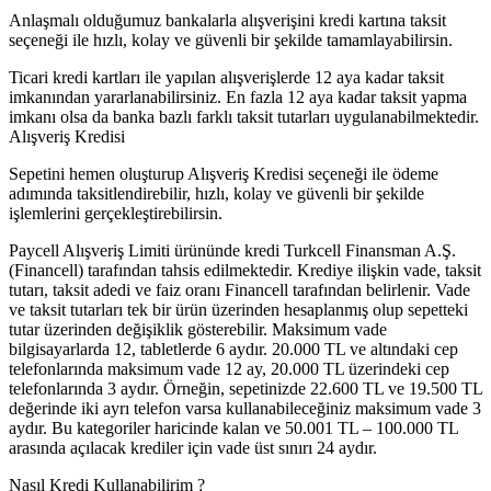
Anlaşmalı olduğumuz bankalarla alışverişini kredi kartına taksit
seçeneği ile hızlı, kolay ve güvenli bir şekilde tamamlayabilirsin.
Ticari kredi kartları ile yapılan alışverişlerde 12 aya kadar taksit
imkanından yararlanabilirsiniz. En fazla 12 aya kadar taksit yapma
imkanı olsa da banka bazlı farklı taksit tutarları uygulanabilmektedir.
Alışveriş Kredisi
Sepetini hemen oluşturup Alışveriş Kredisi seçeneği ile ödeme
adımında taksitlendirebilir, hızlı, kolay ve güvenli bir şekilde
işlemlerini gerçekleştirebilirsin.
Paycell Alışveriş Limiti ürününde kredi Turkcell Finansman A.Ş.
(Financell) tarafından tahsis edilmektedir. Krediye ilişkin vade, taksit
tutarı, taksit adedi ve faiz oranı Financell tarafından belirlenir. Vade
ve taksit tutarları tek bir ürün üzerinden hesaplanmış olup sepetteki
tutar üzerinden değişiklik gösterebilir. Maksimum vade
bilgisayarlarda 12, tabletlerde 6 aydır. 20.000 TL ve altındaki cep
telefonlarında maksimum vade 12 ay, 20.000 TL üzerindeki cep
telefonlarında 3 aydır. Örneğin, sepetinizde 22.600 TL ve 19.500 TL
değerinde iki ayrı telefon varsa kullanabileceğiniz maksimum vade 3
aydır. Bu kategoriler haricinde kalan ve 50.001 TL – 100.000 TL
arasında açılacak krediler için vade üst sınırı 24 aydır.
Nasıl Kredi Kullanabilirim ?