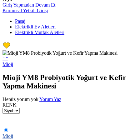
Giriş Yapmadan Devam Et
Kurumsal Yetkili Girişi
Pasaj
Elektrikli Ev Aletleri
Elektrikli Mutfak Aletleri
"
"
Mioji
Mioji YM8 Probiyotik Yoğurt ve Kefir
Yapma Makinesi
Henüz yorum yok
Yorum Yaz
RENK
Mioji