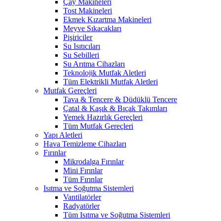
Çay Makineleri
Tost Makineleri
Ekmek Kızartma Makineleri
Meyve Sıkacakları
Pişiriciler
Su Isıtıcıları
Su Sebilleri
Su Arıtma Cihazları
Teknolojik Mutfak Aletleri
Tüm Elektrikli Mutfak Aletleri
Mutfak Gereçleri
Tava & Tencere & Düdüklü Tencere
Çatal & Kaşık & Bıçak Takımları
Yemek Hazırlık Gereçleri
Tüm Mutfak Gereçleri
Yapı Aletleri
Hava Temizleme Cihazları
Fırınlar
Mikrodalga Fırınlar
Mini Fırınlar
Tüm Fırınlar
Isıtma ve Soğutma Sistemleri
Vantilatörler
Radyatörler
Tüm Isıtma ve Soğutma Sistemleri