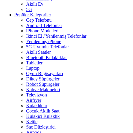
Akıllı Ev
5G
Popüler Kategoriler
Cep Telefonu
Android Telefonlar
iPhone Modelleri
İkinci El / Yenilenmiş Telefonlar
Yenilenmiş iPhone
5G Uyumlu Telefonlar
Akıllı Saatler
Bluetooth Kulaklıklar
Tabletler
Laptop
Oyun Bilgisayarları
Dikey Süpürgeler
Robot Süpürgeler
Kahve Makineleri
Televizyon
Airfryer
Kulaklıklar
Çocuk Akıllı Saat
Kulakiçi Kulaklık
Kettle
Saç Düzleştirici
Airpods