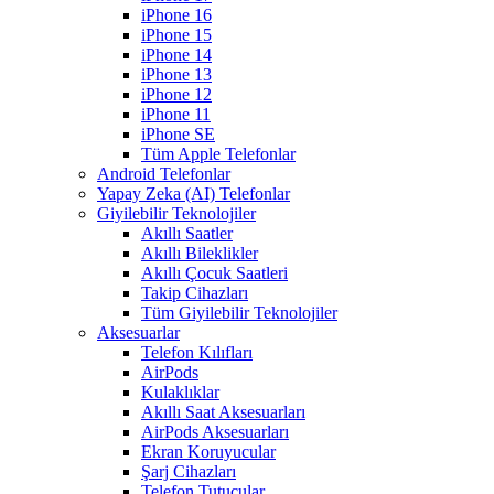
iPhone 16
iPhone 15
iPhone 14
iPhone 13
iPhone 12
iPhone 11
iPhone SE
Tüm Apple Telefonlar
Android Telefonlar
Yapay Zeka (AI) Telefonlar
Giyilebilir Teknolojiler
Akıllı Saatler
Akıllı Bileklikler
Akıllı Çocuk Saatleri
Takip Cihazları
Tüm Giyilebilir Teknolojiler
Aksesuarlar
Telefon Kılıfları
AirPods
Kulaklıklar
Akıllı Saat Aksesuarları
AirPods Aksesuarları
Ekran Koruyucular
Şarj Cihazları
Telefon Tutucular