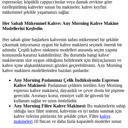
espressolar, köpüklü cappuccinolar veya damak zevkine göre
özelleştirilmiş kahveler sunan bu makineler, kahve keyfini
mükemmel şekilde yaşamanızı sağlar.
Her Sabah Mükemmel Kahve: Any Morning Kahve Makine
Modellerini Keşfedin
Her sabah güne başlarken kahvenin tadını mükemmel bir şekilde
çıkarmak istiyorsanız uygun bir kahve makinesi seçmek önemli bir
adımdır. Çeşitli kahve makinesi modelleri arasında seçim yapma
konusunda kararsız kalabilirsiniz. Bu durumda hangi kahve
makinesinin size uygun olduğunu belirlemek için ihtiyaçlarınızı ve
kahve içme alışkanlıklarınızı gözden geçirebilirsiniz. Any Morning
kahve makinesi modellerinden bazıları şunlardır:
Any Morning Paslanmaz Çelik İndüksiyonlu Espresso
Kahve Makinesi:
Paslanmaz çelikten üretilen Any Morning
espresso kahve makinesi, dayanıklı ve çevre dostu bir pişirme
gerecidir. Aromayı korur, emniyet valfi ile güvenli bir
kullanım sağlar ve uzun ömürlüdür.
Any Morning Filtre Kahve Makinesi:
Bu makinelerin sahip
olduğu ince filtre sistemi, kahvenin en iyi tadını sunmak için
kahve özlerini pürüzsüz bir şekilde çeker. Filtre
kahve
makineleri
10 fincan ve daha fazla kapasiteli modeller sunar.