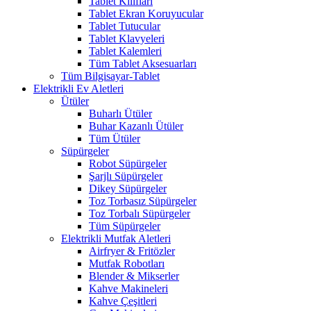
Tablet Kılıfları
Tablet Ekran Koruyucular
Tablet Tutucular
Tablet Klavyeleri
Tablet Kalemleri
Tüm Tablet Aksesuarları
Tüm Bilgisayar-Tablet
Elektrikli Ev Aletleri
Ütüler
Buharlı Ütüler
Buhar Kazanlı Ütüler
Tüm Ütüler
Süpürgeler
Robot Süpürgeler
Şarjlı Süpürgeler
Dikey Süpürgeler
Toz Torbasız Süpürgeler
Toz Torbalı Süpürgeler
Tüm Süpürgeler
Elektrikli Mutfak Aletleri
Airfryer & Fritözler
Mutfak Robotları
Blender & Mikserler
Kahve Makineleri
Kahve Çeşitleri