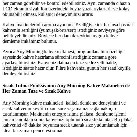
her zaman görebilir ve kontrol edebilirsiniz. Aynı zamanda cihazın
LCD ekranın siyah fon üzerindeki beyaz yazılarıyla zarif ve kolay
okunabilir olması, kullanıcı deneyiminizi artırır.
Kahve makinelerinin aroma ayarlama özelliğiyle tek bir tuşa basarak
kahvenin sertliğini (yumuşak/orta/sert) istediğiniz seviyeye göre
belirleyebilirsiniz. Böylece her damak zevkine uygun kahve
demleme imkânınız bulunur.
Ayrıca Any Morning kahve makinesi, programlanabilir özelliği
sayesinde kahve hazırlama sürecini istediğiniz zamana göre
ayarlayabilirsiniz. Kahveniz daima en taze ve lezzetli halde,
istediğiniz saatte hazır olur. Filtre kahvenizi günün her saati keyifle
demleyebilirsiniz.
Sıcak Tutma Fonksiyonu: Any Morning Kahve Makineleri ile
Her Zaman Taze ve Sıcak Kahve
Any Morning kahve makineleri, kaliteli demleme deneyimini ve
sıcak kahvenin keyfini uzun süre yaşamanızı sağlamak için
tasarlanmıştır. Makinenin entegre ısıtma plakası, demleme işlemi
tamamlandıktan sonra kahvenizi optimum sıcaklıkta tutar. Bu plaka,
kahvenizi 45 dakika boyunca sıcak tutarak size yudumlamak için
ideal bir zaman penceresi sunar.