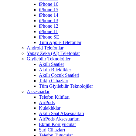
iPhone 16
iPhone 15
iPhone 14
iPhone 13
iPhone 12
iPhone 11
iPhone SE
Tüm Apple Telefonlar
Android Telefonlar
Yapay Zeka (AI) Telefonlar
Giyilebilir Teknolojiler
Akıllı Saatler
Akıllı Bileklikler
Akıllı Çocuk Saatleri
Takip Cihazları
Tüm Giyilebilir Teknolojiler
Aksesuarlar
Telefon Kılıfları
AirPods
Kulaklıklar
Akıllı Saat Aksesuarları
AirPods Aksesuarları
Ekran Koruyucular
Şarj Cihazları
Telefon Tutucular