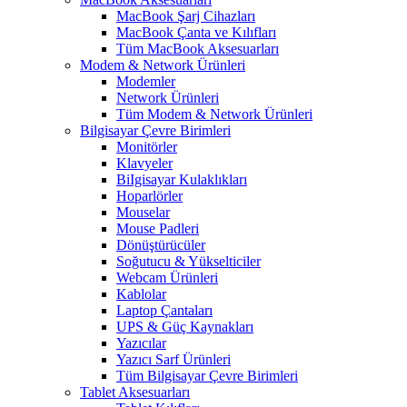
MacBook Şarj Cihazları
MacBook Çanta ve Kılıfları
Tüm MacBook Aksesuarları
Modem & Network Ürünleri
Modemler
Network Ürünleri
Tüm Modem & Network Ürünleri
Bilgisayar Çevre Birimleri
Monitörler
Klavyeler
BiIgisayar Kulaklıkları
Hoparlörler
Mouselar
Mouse Padleri
Dönüştürücüler
Soğutucu & Yükselticiler
Webcam Ürünleri
Kablolar
Laptop Çantaları
UPS & Güç Kaynakları
Yazıcılar
Yazıcı Sarf Ürünleri
Tüm Bilgisayar Çevre Birimleri
Tablet Aksesuarları