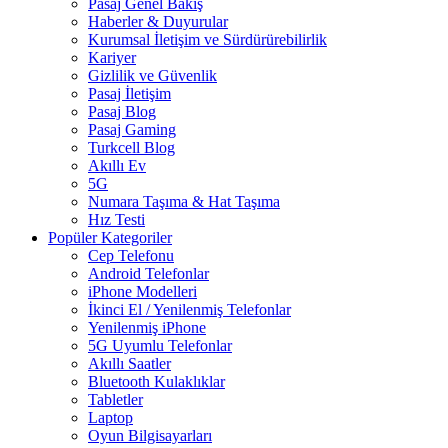
Pasaj Genel Bakış
Haberler & Duyurular
Kurumsal İletişim ve Sürdürürebilirlik
Kariyer
Gizlilik ve Güvenlik
Pasaj İletişim
Pasaj Blog
Pasaj Gaming
Turkcell Blog
Akıllı Ev
5G
Numara Taşıma & Hat Taşıma
Hız Testi
Popüler Kategoriler
Cep Telefonu
Android Telefonlar
iPhone Modelleri
İkinci El / Yenilenmiş Telefonlar
Yenilenmiş iPhone
5G Uyumlu Telefonlar
Akıllı Saatler
Bluetooth Kulaklıklar
Tabletler
Laptop
Oyun Bilgisayarları