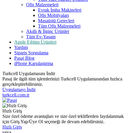
Ofis Malzemeleri
Evrak İmha Makineleri
Ofis Mobilyaları
Masaüstü Gereçleri
Tüm Ofis Malzemeleri
Akıllı & İlginç Ürünler
Tüm Ev-Yaşam
Apple Eğitim Ürünleri
Yardım
Sipariş Sorgulama
Pasaj Blog
iPhone Karşılaştırma
Turkcell Uygulamasını İndir
Pasaj ile ilgili tüm işlemlerinizi Turkcell Uygulamasından hızlıca
gerçekleştirebilirsiniz.
Uygulamayı İndir
turkcell.com.tr
Hızlı Giriş
Size özel ödeme avantajları ve size özel tekliflerden faydalanmak
için Giriş Yap/Üye Ol seçeneği ile devam edebilirsiniz.
Hızlı Giriş
veya