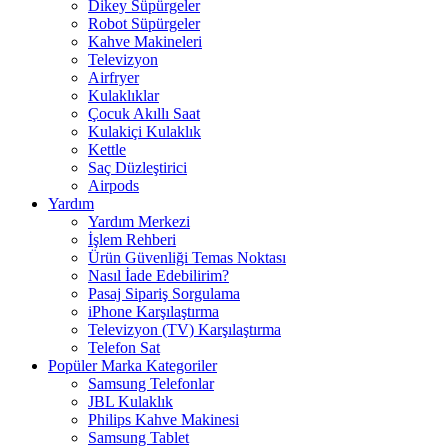
Dikey Süpürgeler
Robot Süpürgeler
Kahve Makineleri
Televizyon
Airfryer
Kulaklıklar
Çocuk Akıllı Saat
Kulakiçi Kulaklık
Kettle
Saç Düzleştirici
Airpods
Yardım
Yardım Merkezi
İşlem Rehberi
Ürün Güvenliği Temas Noktası
Nasıl İade Edebilirim?
Pasaj Sipariş Sorgulama
iPhone Karşılaştırma
Televizyon (TV) Karşılaştırma
Telefon Sat
Popüler Marka Kategoriler
Samsung Telefonlar
JBL Kulaklık
Philips Kahve Makinesi
Samsung Tablet