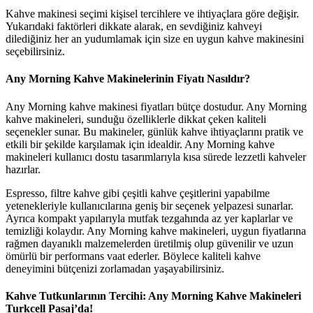
Kahve makinesi seçimi kişisel tercihlere ve ihtiyaçlara göre değişir.
Yukarıdaki faktörleri dikkate alarak, en sevdiğiniz kahveyi
dilediğiniz her an yudumlamak için size en uygun kahve makinesini
seçebilirsiniz.
Any Morning Kahve Makinelerinin Fiyatı Nasıldır?
Any Morning kahve makinesi fiyatları bütçe dostudur. Any Morning
kahve makineleri, sunduğu özelliklerle dikkat çeken kaliteli
seçenekler sunar. Bu makineler, günlük kahve ihtiyaçlarını pratik ve
etkili bir şekilde karşılamak için idealdir. Any Morning kahve
makineleri kullanıcı dostu tasarımlarıyla kısa sürede lezzetli kahveler
hazırlar.
Espresso, filtre kahve gibi çeşitli kahve çeşitlerini yapabilme
yetenekleriyle kullanıcılarına geniş bir seçenek yelpazesi sunarlar.
Ayrıca kompakt yapılarıyla mutfak tezgahında az yer kaplarlar ve
temizliği kolaydır. Any Morning kahve makineleri, uygun fiyatlarına
rağmen dayanıklı malzemelerden üretilmiş olup güvenilir ve uzun
ömürlü bir performans vaat ederler. Böylece kaliteli kahve
deneyimini bütçenizi zorlamadan yaşayabilirsiniz.
Kahve Tutkunlarının Tercihi: Any Morning Kahve Makineleri
Turkcell Pasaj’da!