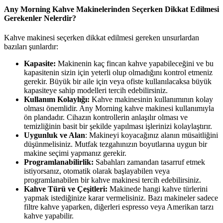
Any Morning Kahve Makinelerinden Seçerken Dikkat Edilmesi
Gerekenler Nelerdir?
Kahve makinesi seçerken dikkat edilmesi gereken unsurlardan
bazıları şunlardır:
Kapasite:
Makinenin kaç fincan kahve yapabileceğini ve bu
kapasitenin sizin için yeterli olup olmadığını kontrol etmeniz
gerekir. Büyük bir aile için veya ofiste kullanılacaksa büyük
kapasiteye sahip modelleri tercih edebilirsiniz.
Kullanım Kolaylığı:
Kahve makinesinin kullanımının kolay
olması önemlidir. Any Morning kahve makinesi kullanımıyla
ön plandadır. Cihazın kontrollerin anlaşılır olması ve
temizliğinin basit bir şekilde yapılması işlerinizi kolaylaştırır.
Uygunluk ve Alan
: Makineyi koyacağınız alanın müsaitliğini
düşünmelisiniz. Mutfak tezgahınızın boyutlarına uygun bir
makine seçimi yapmanız gerekir.
Programlanabilirlik:
Sabahları zamandan tasarruf etmek
istiyorsanız, otomatik olarak başlayabilen veya
programlanabilen bir kahve makinesi tercih edebilirsiniz.
Kahve Türü ve Çeşitleri:
Makinede hangi kahve türlerini
yapmak istediğinize karar vermelisiniz. Bazı makineler sadece
filtre kahve yaparken, diğerleri espresso veya Amerikan tarzı
kahve yapabilir.