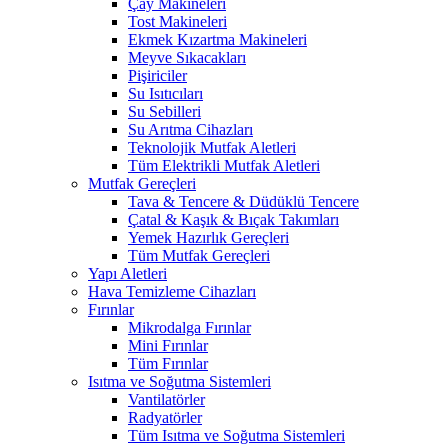
Çay Makineleri
Tost Makineleri
Ekmek Kızartma Makineleri
Meyve Sıkacakları
Pişiriciler
Su Isıtıcıları
Su Sebilleri
Su Arıtma Cihazları
Teknolojik Mutfak Aletleri
Tüm Elektrikli Mutfak Aletleri
Mutfak Gereçleri
Tava & Tencere & Düdüklü Tencere
Çatal & Kaşık & Bıçak Takımları
Yemek Hazırlık Gereçleri
Tüm Mutfak Gereçleri
Yapı Aletleri
Hava Temizleme Cihazları
Fırınlar
Mikrodalga Fırınlar
Mini Fırınlar
Tüm Fırınlar
Isıtma ve Soğutma Sistemleri
Vantilatörler
Radyatörler
Tüm Isıtma ve Soğutma Sistemleri