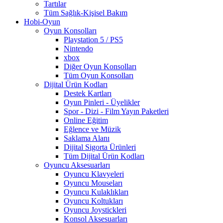
Tartılar
Tüm Sağlık-Kişisel Bakım
Hobi-Oyun
Oyun Konsolları
Playstation 5 / PS5
Nintendo
xbox
Diğer Oyun Konsolları
Tüm Oyun Konsolları
Dijital Ürün Kodları
Destek Kartları
Oyun Pinleri - Üyelikler
Spor - Dizi - Film Yayın Paketleri
Online Eğitim
Eğlence ve Müzik
Saklama Alanı
Dijital Sigorta Ürünleri
Tüm Dijital Ürün Kodları
Oyuncu Aksesuarları
Oyuncu Klavyeleri
Oyuncu Mouseları
Oyuncu Kulaklıkları
Oyuncu Koltukları
Oyuncu Joystickleri
Konsol Aksesuarları