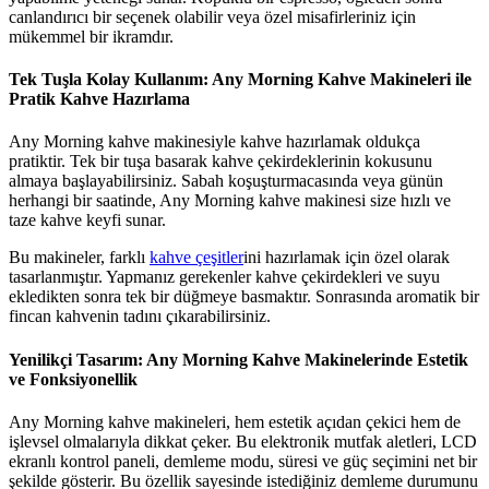
canlandırıcı bir seçenek olabilir veya özel misafirleriniz için
mükemmel bir ikramdır.
Tek Tuşla Kolay Kullanım: Any Morning Kahve Makineleri ile
Pratik Kahve Hazırlama
Any Morning kahve makinesiyle kahve hazırlamak oldukça
pratiktir. Tek bir tuşa basarak kahve çekirdeklerinin kokusunu
almaya başlayabilirsiniz. Sabah koşuşturmacasında veya günün
herhangi bir saatinde, Any Morning kahve makinesi size hızlı ve
taze kahve keyfi sunar.
Bu makineler, farklı
kahve çeşitler
ini hazırlamak için özel olarak
tasarlanmıştır. Yapmanız gerekenler kahve çekirdekleri ve suyu
ekledikten sonra tek bir düğmeye basmaktır. Sonrasında aromatik bir
fincan kahvenin tadını çıkarabilirsiniz.
Yenilikçi Tasarım: Any Morning Kahve Makinelerinde Estetik
ve Fonksiyonellik
Any Morning kahve makineleri, hem estetik açıdan çekici hem de
işlevsel olmalarıyla dikkat çeker. Bu elektronik mutfak aletleri, LCD
ekranlı kontrol paneli, demleme modu, süresi ve güç seçimini net bir
şekilde gösterir. Bu özellik sayesinde istediğiniz demleme durumunu