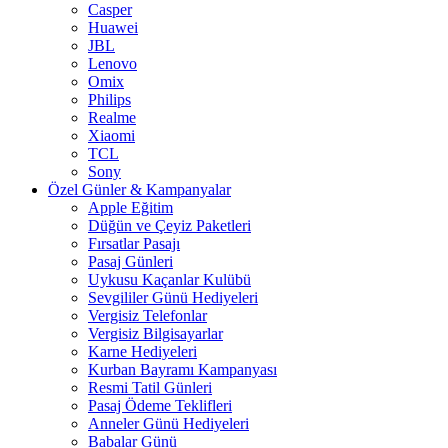
Casper
Huawei
JBL
Lenovo
Omix
Philips
Realme
Xiaomi
TCL
Sony
Özel Günler & Kampanyalar
Apple Eğitim
Düğün ve Çeyiz Paketleri
Fırsatlar Pasajı
Pasaj Günleri
Uykusu Kaçanlar Kulübü
Sevgililer Günü Hediyeleri
Vergisiz Telefonlar
Vergisiz Bilgisayarlar
Karne Hediyeleri
Kurban Bayramı Kampanyası
Resmi Tatil Günleri
Pasaj Ödeme Teklifleri
Anneler Günü Hediyeleri
Babalar Günü