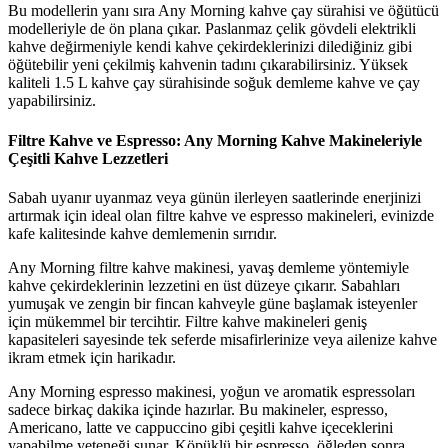
Bu modellerin yanı sıra Any Morning kahve çay sürahisi ve öğütücü
modelleriyle de ön plana çıkar. Paslanmaz çelik gövdeli elektrikli
kahve değirmeniyle kendi kahve çekirdeklerinizi dilediğiniz gibi
öğütebilir yeni çekilmiş kahvenin tadını çıkarabilirsiniz. Yüksek
kaliteli 1.5 L kahve çay sürahisinde soğuk demleme kahve ve çay
yapabilirsiniz.
Filtre Kahve ve Espresso: Any Morning Kahve Makineleriyle
Çeşitli Kahve Lezzetleri
Sabah uyanır uyanmaz veya günün ilerleyen saatlerinde enerjinizi
artırmak için ideal olan filtre kahve ve espresso makineleri, evinizde
kafe kalitesinde kahve demlemenin sırrıdır.
Any Morning filtre kahve makinesi, yavaş demleme yöntemiyle
kahve çekirdeklerinin lezzetini en üst düzeye çıkarır. Sabahları
yumuşak ve zengin bir fincan kahveyle güne başlamak isteyenler
için mükemmel bir tercihtir. Filtre kahve makineleri geniş
kapasiteleri sayesinde tek seferde misafirlerinize veya ailenize kahve
ikram etmek için harikadır.
Any Morning espresso makinesi, yoğun ve aromatik espressoları
sadece birkaç dakika içinde hazırlar. Bu makineler, espresso,
Americano, latte ve cappuccino gibi çeşitli kahve içeceklerini
yapabilme yeteneği sunar. Köpüklü bir espresso, öğleden sonra