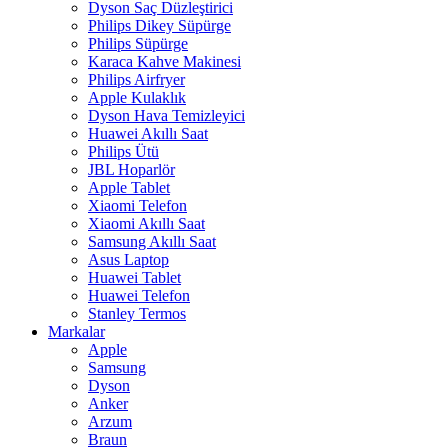
Dyson Saç Düzleştirici
Philips Dikey Süpürge
Philips Süpürge
Karaca Kahve Makinesi
Philips Airfryer
Apple Kulaklık
Dyson Hava Temizleyici
Huawei Akıllı Saat
Philips Ütü
JBL Hoparlör
Apple Tablet
Xiaomi Telefon
Xiaomi Akıllı Saat
Samsung Akıllı Saat
Asus Laptop
Huawei Tablet
Huawei Telefon
Stanley Termos
Markalar
Apple
Samsung
Dyson
Anker
Arzum
Braun