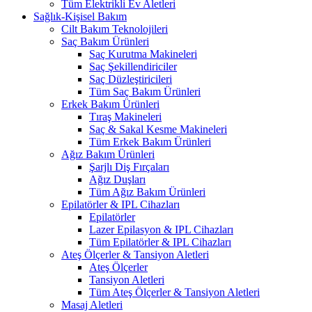
Tüm Elektrikli Ev Aletleri
Sağlık-Kişisel Bakım
Cilt Bakım Teknolojileri
Saç Bakım Ürünleri
Saç Kurutma Makineleri
Saç Şekillendiriciler
Saç Düzleştiricileri
Tüm Saç Bakım Ürünleri
Erkek Bakım Ürünleri
Tıraş Makineleri
Saç & Sakal Kesme Makineleri
Tüm Erkek Bakım Ürünleri
Ağız Bakım Ürünleri
Şarjlı Diş Fırçaları
Ağız Duşları
Tüm Ağız Bakım Ürünleri
Epilatörler & IPL Cihazları
Epilatörler
Lazer Epilasyon & IPL Cihazları
Tüm Epilatörler & IPL Cihazları
Ateş Ölçerler & Tansiyon Aletleri
Ateş Ölçerler
Tansiyon Aletleri
Tüm Ateş Ölçerler & Tansiyon Aletleri
Masaj Aletleri