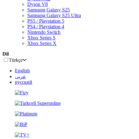
Dyson V8
Samsung Galaxy S25
Samsung Galaxy S25 Ultra
PS5 / Playstation 5
PS4 / Playstation 4
Nintendo Switch
Xbox Series S
Xbox Series X
Dil
Türkçe
English
عربى
русский