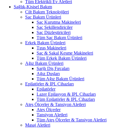
Tüm Elektrikli Ev Aletleri
Sağlık-Kişisel Bakım
Cilt Bakım Teknolojileri
Saç Bakım Ürünleri
Saç Kurutma Makineleri
Saç Şekillendiriciler
Saç Düzleştiricileri
Tüm Saç Bakım Ürünleri
Erkek Bakım Ürünleri
Tıraş Makineleri
Saç & Sakal Kesme Makineleri
Tüm Erkek Bakım Ürünleri
Ağız Bakım Ürünleri
Şarjlı Diş Fırçaları
Ağız Duşları
Tüm Ağız Bakım Ürünleri
Epilatörler & IPL Cihazları
Epilatörler
Lazer Epilasyon & IPL Cihazları
Tüm Epilatörler & IPL Cihazları
Ateş Ölçerler & Tansiyon Aletleri
Ateş Ölçerler
Tansiyon Aletleri
Tüm Ateş Ölçerler & Tansiyon Aletleri
Masaj Aletleri