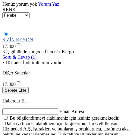
Henüz yorum yok
Yorum Yaz
RENK
SİZİN REYON
TL
17.800
3 İş gününde kargoda
Ücretsiz Kargo
Soru & Cevap (1)
• 107 adet İndirimli ürün vardır
Diğer Satıcılar
TL
17.800
Sepete Ekle
Haberdar Et
Email Adresi
Bu bilgilendirmeyi alabilmeniz için izniniz gerekmektedir.
“Daha iyi hizmet alabilmem için bilgilerimin Turkcell İletişim
Hizmetleri A.Ş, iştirakleri ve bunların iş ortaklarınca, tarafımca aksi
belirtiline kadar işlenmesine; Turkcell ve iştiraklerinin iletişim