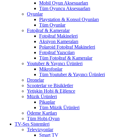
Mobil Oyun Aksesuarları
Tüm Oyuncu Aksesuarları
Oyunlar
Playstation & Konsol Oyunları
Tüm Oyunlar
Fotoğraf & Kameralar
Fotoğraf Makineleri
Aksiyon Kameraları
Polaroid Fotoğraf Makineleri
Fotoğraf Yazıcıları
Tüm Fotoğraf & Kameralar
Youtuber & Yayıncı Ürünleri
Mikrofonlar
Tüm Youtuber & Yayıncı Ürünleri
Dronelar
Scooterlar ve Bisikletler
Yetişkin Hobi & Eğlence
Müzik Ürünleri
Pikaplar
Tüm Müzik Ürünleri
Ödeme Kartları
Tüm Hobi-Oyun
TV-Ses Sistemleri
Televizyonlar
Smart TV