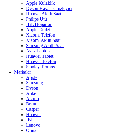
Apple Kulaklık
Dyson Hava Temizleyici
Huawei Akıllı Saat
Philips Ütü
JBL Hoparlör
Apple Tablet
Xiaomi Telefon
Xiaomi Akıllı Saat
Samsung Akıllı Saat
Asus Laptop
Huawei Tablet
Huawei Telefon
Stanley Termos
Markalar
Apple
Samsung
Dyson
Anker
Arzum
Braun
Casper
Huawei
JBL
Lenovo
Omix