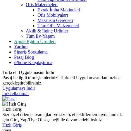
Ofis Malzemeleri
Evrak İmha Makineleri
Ofis Mobilyaları
Masaüstü Gereçleri
Tüm Ofis Malzemeleri
Akıllı & İlginç Ürünler
Tüm Ev-Yaşam
Apple Eğitim Ürünleri
Yardım
Sipariş Sorgulama
Pasaj Blog
iPhone Karşılaştırma
Turkcell Uygulamasını İndir
Pasaj ile ilgili tüm işlemlerinizi Turkcell Uygulamasından hızlıca
gerçekleştirebilirsiniz.
Uygulamayı İndir
turkcell.com.tr
Hızlı Giriş
Size özel ödeme avantajları ve size özel tekliflerden faydalanmak
için Giriş Yap/Üye Ol seçeneği ile devam edebilirsiniz.
Hızlı Giriş
veya