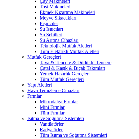
Çay Makineleri
Tost Makineleri
Ekmek Kızartma Makineleri
Meyve Sıkacakları
Pişiriciler
Su Isıtıcıları
Su Sebilleri
Su Arıtma Cihazları
Teknolojik Mutfak Aletleri
Tüm Elektrikli Mutfak Aletleri
Mutfak Gereçleri
Tava & Tencere & Düdüklü Tencere
Çatal & Kaşık & Bıçak Takımları
Yemek Hazırlık Gereçleri
Tüm Mutfak Gereçleri
Yapı Aletleri
Hava Temizleme Cihazları
Fırınlar
Mikrodalga Fırınlar
Mini Fırınlar
Tüm Fırınlar
Isıtma ve Soğutma Sistemleri
Vantilatörler
Radyatörler
Tüm Isıtma ve Soğutma Sistemleri