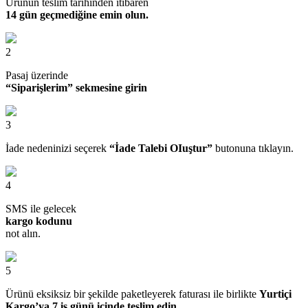
Ürünün teslim tarihinden itibaren
14 gün geçmediğine emin olun.
2
Pasaj üzerinde
“Siparişlerim” sekmesine girin
3
İade nedeninizi seçerek
“İade Talebi OIuştur”
butonuna tıklayın.
4
SMS ile gelecek
kargo kodunu
not alın.
5
Ürünü eksiksiz bir şekilde paketleyerek faturası ile birlikte
Yurtiçi
Kargo’ya 7 iş günü içinde teslim edin.