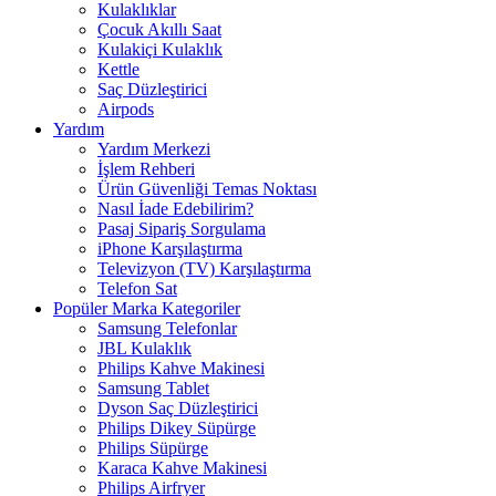
Kulaklıklar
Çocuk Akıllı Saat
Kulakiçi Kulaklık
Kettle
Saç Düzleştirici
Airpods
Yardım
Yardım Merkezi
İşlem Rehberi
Ürün Güvenliği Temas Noktası
Nasıl İade Edebilirim?
Pasaj Sipariş Sorgulama
iPhone Karşılaştırma
Televizyon (TV) Karşılaştırma
Telefon Sat
Popüler Marka Kategoriler
Samsung Telefonlar
JBL Kulaklık
Philips Kahve Makinesi
Samsung Tablet
Dyson Saç Düzleştirici
Philips Dikey Süpürge
Philips Süpürge
Karaca Kahve Makinesi
Philips Airfryer