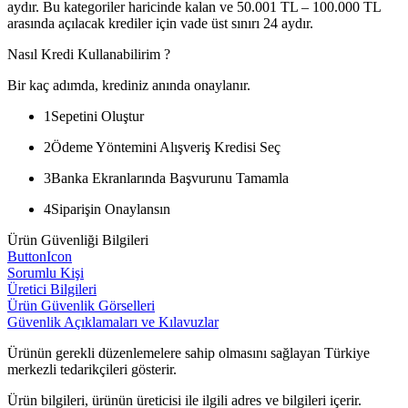
aydır. Bu kategoriler haricinde kalan ve 50.001 TL – 100.000 TL
arasında açılacak krediler için vade üst sınırı 24 aydır.
Nasıl Kredi Kullanabilirim ?
Bir kaç adımda, krediniz anında onaylanır.
1
Sepetini Oluştur
2
Ödeme Yöntemini Alışveriş Kredisi Seç
3
Banka Ekranlarında Başvurunu Tamamla
4
Siparişin Onaylansın
Ürün Güvenliği Bilgileri
ButtonIcon
Sorumlu Kişi
Üretici Bilgileri
Ürün Güvenlik Görselleri
Güvenlik Açıklamaları ve Kılavuzlar
Ürünün gerekli düzenlemelere sahip olmasını sağlayan Türkiye
merkezli tedarikçileri gösterir.
Ürün bilgileri, ürünün üreticisi ile ilgili adres ve bilgileri içerir.