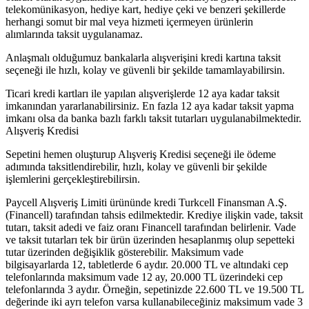
telekomünikasyon, hediye kart, hediye çeki ve benzeri şekillerde
herhangi somut bir mal veya hizmeti içermeyen ürünlerin
alımlarında taksit uygulanamaz.
Anlaşmalı olduğumuz bankalarla alışverişini kredi kartına taksit
seçeneği ile hızlı, kolay ve güvenli bir şekilde tamamlayabilirsin.
Ticari kredi kartları ile yapılan alışverişlerde 12 aya kadar taksit
imkanından yararlanabilirsiniz. En fazla 12 aya kadar taksit yapma
imkanı olsa da banka bazlı farklı taksit tutarları uygulanabilmektedir.
Alışveriş Kredisi
Sepetini hemen oluşturup Alışveriş Kredisi seçeneği ile ödeme
adımında taksitlendirebilir, hızlı, kolay ve güvenli bir şekilde
işlemlerini gerçekleştirebilirsin.
Paycell Alışveriş Limiti ürününde kredi Turkcell Finansman A.Ş.
(Financell) tarafından tahsis edilmektedir. Krediye ilişkin vade, taksit
tutarı, taksit adedi ve faiz oranı Financell tarafından belirlenir. Vade
ve taksit tutarları tek bir ürün üzerinden hesaplanmış olup sepetteki
tutar üzerinden değişiklik gösterebilir. Maksimum vade
bilgisayarlarda 12, tabletlerde 6 aydır. 20.000 TL ve altındaki cep
telefonlarında maksimum vade 12 ay, 20.000 TL üzerindeki cep
telefonlarında 3 aydır. Örneğin, sepetinizde 22.600 TL ve 19.500 TL
değerinde iki ayrı telefon varsa kullanabileceğiniz maksimum vade 3