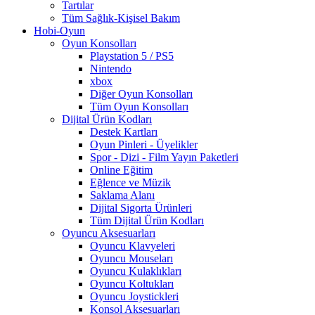
Tartılar
Tüm Sağlık-Kişisel Bakım
Hobi-Oyun
Oyun Konsolları
Playstation 5 / PS5
Nintendo
xbox
Diğer Oyun Konsolları
Tüm Oyun Konsolları
Dijital Ürün Kodları
Destek Kartları
Oyun Pinleri - Üyelikler
Spor - Dizi - Film Yayın Paketleri
Online Eğitim
Eğlence ve Müzik
Saklama Alanı
Dijital Sigorta Ürünleri
Tüm Dijital Ürün Kodları
Oyuncu Aksesuarları
Oyuncu Klavyeleri
Oyuncu Mouseları
Oyuncu Kulaklıkları
Oyuncu Koltukları
Oyuncu Joystickleri
Konsol Aksesuarları