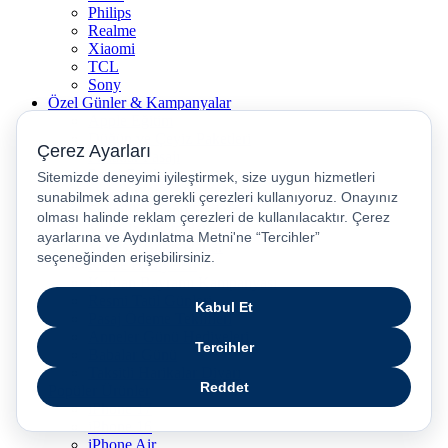
Philips
Realme
Xiaomi
TCL
Sony
Özel Günler & Kampanyalar
Apple Eğitim
Düğün ve Çeyiz Paketleri
Fırsatlar Pasajı
Pasaj Günleri
Uykusu Kaçanlar Kulübü
Sevgililer Günü Hediyeleri
Vergisiz Telefonlar
Vergisiz Bilgisayarlar
Karne Hediyeleri
Kurban Bayramı Kampanyası
Resmi Tatil Günleri
Pasaj Ödeme Teklifleri
Anneler Günü Hediyeleri
Babalar Günü
Taksitli Harikalar Diyarı
Popüler Ürünler
iPhone 17
iPhone 16
iPhone Air