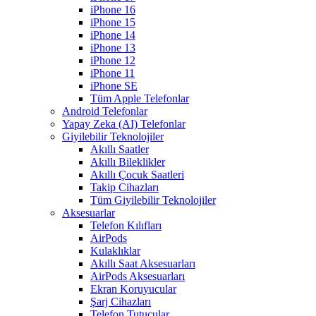
iPhone 16
iPhone 15
iPhone 14
iPhone 13
iPhone 12
iPhone 11
iPhone SE
Tüm Apple Telefonlar
Android Telefonlar
Yapay Zeka (AI) Telefonlar
Giyilebilir Teknolojiler
Akıllı Saatler
Akıllı Bileklikler
Akıllı Çocuk Saatleri
Takip Cihazları
Tüm Giyilebilir Teknolojiler
Aksesuarlar
Telefon Kılıfları
AirPods
Kulaklıklar
Akıllı Saat Aksesuarları
AirPods Aksesuarları
Ekran Koruyucular
Şarj Cihazları
Telefon Tutucular