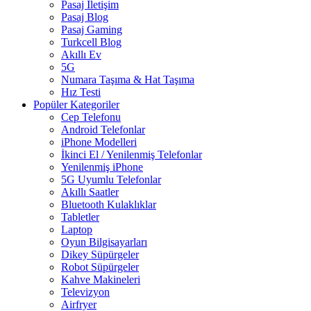
Pasaj İletişim
Pasaj Blog
Pasaj Gaming
Turkcell Blog
Akıllı Ev
5G
Numara Taşıma & Hat Taşıma
Hız Testi
Popüler Kategoriler
Cep Telefonu
Android Telefonlar
iPhone Modelleri
İkinci El / Yenilenmiş Telefonlar
Yenilenmiş iPhone
5G Uyumlu Telefonlar
Akıllı Saatler
Bluetooth Kulaklıklar
Tabletler
Laptop
Oyun Bilgisayarları
Dikey Süpürgeler
Robot Süpürgeler
Kahve Makineleri
Televizyon
Airfryer