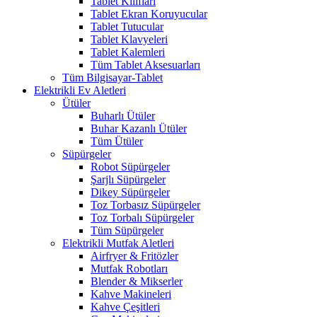
Tablet Kılıfları
Tablet Ekran Koruyucular
Tablet Tutucular
Tablet Klavyeleri
Tablet Kalemleri
Tüm Tablet Aksesuarları
Tüm Bilgisayar-Tablet
Elektrikli Ev Aletleri
Ütüler
Buharlı Ütüler
Buhar Kazanlı Ütüler
Tüm Ütüler
Süpürgeler
Robot Süpürgeler
Şarjlı Süpürgeler
Dikey Süpürgeler
Toz Torbasız Süpürgeler
Toz Torbalı Süpürgeler
Tüm Süpürgeler
Elektrikli Mutfak Aletleri
Airfryer & Fritözler
Mutfak Robotları
Blender & Mikserler
Kahve Makineleri
Kahve Çeşitleri