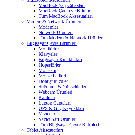
MacBook Şarj Cihazları
MacBook Çanta ve Kılıfları
Tüm MacBook Aksesuarları
Modem & Network Ürünleri
Modemler
Network Ürünleri
Tüm Modem & Network Ürünleri
Bilgisayar Çevre Birimleri
Monitörler
Klavyeler
BiIgisayar Kulaklıkları
Hoparlörler
Mouselar
Mouse Padleri
Dönüştürücüler
Soğutucu & Yükselticiler
Webcam Ürünleri
Kablolar
Laptop Çantaları
UPS & Güç Kaynakları
Yazıcılar
Yazıcı Sarf Ürünleri
Tüm Bilgisayar Çevre Birimleri
Tablet Aksesuarları