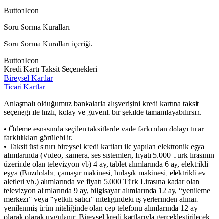
ButtonIcon
Soru Sorma Kuralları
Soru Sorma Kuralları içeriği.
ButtonIcon
Kredi Kartı Taksit Seçenekleri
Bireysel Kartlar
Ticari Kartlar
Anlaşmalı olduğumuz bankalarla alışverişini kredi kartına taksit
seçeneği ile hızlı, kolay ve güvenli bir şekilde tamamlayabilirsin.
• Ödeme esnasında seçilen taksitlerde vade farkından dolayı tutar
farklılıkları görülebilir.
• Taksit üst sınırı bireysel kredi kartları ile yapılan elektronik eşya
alımlarında (Video, kamera, ses sistemleri, fiyatı 5.000 Türk lirasının
üzerinde olan televizyon vb) 4 ay, tablet alımlarında 6 ay, elektrikli
eşya (Buzdolabı, çamaşır makinesi, bulaşık makinesi, elektrikli ev
aletleri vb.) alımlarında ve fiyatı 5.000 Türk Lirasına kadar olan
televizyon alımlarında 9 ay, bilgisayar alımlarında 12 ay, “yenileme
merkezi” veya “yetkili satıcı” niteliğindeki iş yerlerinden alınan
yenilenmiş ürün niteliğinde olan cep telefonu alımlarında 12 ay
olarak olarak uygulanır. Bireysel kredi kartlarıyla gerçekleştirilecek