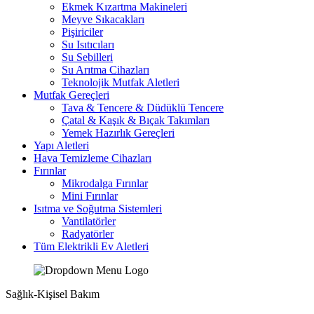
Ekmek Kızartma Makineleri
Meyve Sıkacakları
Pişiriciler
Su Isıtıcıları
Su Sebilleri
Su Arıtma Cihazları
Teknolojik Mutfak Aletleri
Mutfak Gereçleri
Tava & Tencere & Düdüklü Tencere
Çatal & Kaşık & Bıçak Takımları
Yemek Hazırlık Gereçleri
Yapı Aletleri
Hava Temizleme Cihazları
Fırınlar
Mikrodalga Fırınlar
Mini Fırınlar
Isıtma ve Soğutma Sistemleri
Vantilatörler
Radyatörler
Tüm Elektrikli Ev Aletleri
Sağlık-Kişisel Bakım