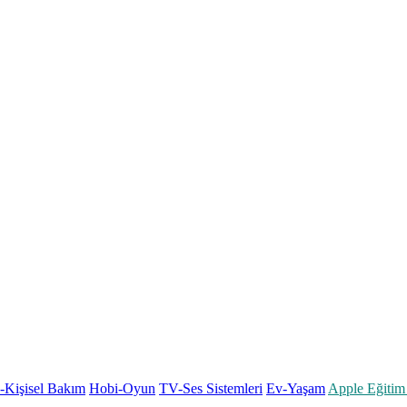
k-Kişisel Bakım
Hobi-Oyun
TV-Ses Sistemleri
Ev-Yaşam
Apple Eğitim