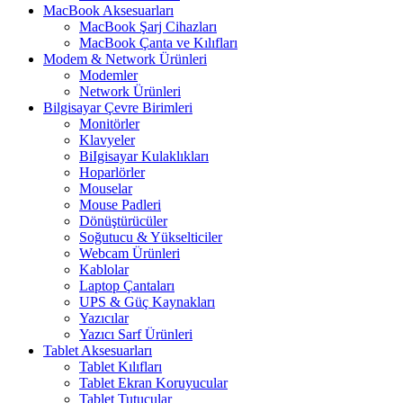
MacBook Aksesuarları
MacBook Şarj Cihazları
MacBook Çanta ve Kılıfları
Modem & Network Ürünleri
Modemler
Network Ürünleri
Bilgisayar Çevre Birimleri
Monitörler
Klavyeler
BiIgisayar Kulaklıkları
Hoparlörler
Mouselar
Mouse Padleri
Dönüştürücüler
Soğutucu & Yükselticiler
Webcam Ürünleri
Kablolar
Laptop Çantaları
UPS & Güç Kaynakları
Yazıcılar
Yazıcı Sarf Ürünleri
Tablet Aksesuarları
Tablet Kılıfları
Tablet Ekran Koruyucular
Tablet Tutucular