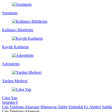
Sorularım
Kullanıcı Bilgilerim
Kayıtlı Kartlarım
Adreslerim
Yardım Merkezi
Çıkış Yap
Sepetim
0
Cep Telefonu-Aksesuar
Bilgisayar-Tablet
Elektrikli Ev Aletleri
Sağlı
Cep Telefonu-Aksesuar