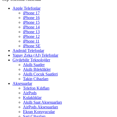
Apple Telefonlar
iPhone 17
iPhone 16
iPhone 15
iPhone 14
iPhone 13
iPhone 12
iPhone 11
iPhone SE
Android Telefonlar
Yapay Zeka (AI) Telefonlar
Giyilebilir Teknolojiler
Akıllı Saatler
Akıllı Bileklikler
Akıllı Çocuk Saatleri
Takip Cihazları
Aksesuarlar
Telefon Kılıfları
AirPods
Kulaklıklar
Akıllı Saat Aksesuarları
AirPods Aksesuarları
Ekran Koruyucular
Şarj Cihazları