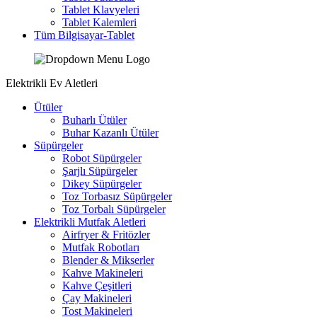
Tablet Klavyeleri
Tablet Kalemleri
Tüm Bilgisayar-Tablet
Elektrikli Ev Aletleri
Ütüler
Buharlı Ütüler
Buhar Kazanlı Ütüler
Süpürgeler
Robot Süpürgeler
Şarjlı Süpürgeler
Dikey Süpürgeler
Toz Torbasız Süpürgeler
Toz Torbalı Süpürgeler
Elektrikli Mutfak Aletleri
Airfryer & Fritözler
Mutfak Robotları
Blender & Mikserler
Kahve Makineleri
Kahve Çeşitleri
Çay Makineleri
Tost Makineleri