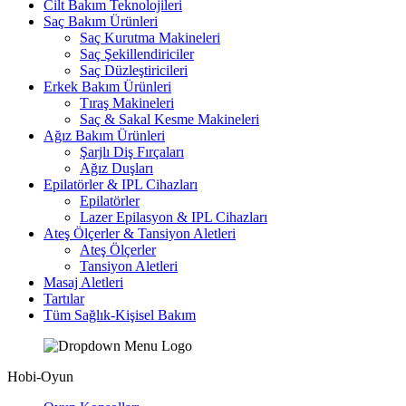
Cilt Bakım Teknolojileri
Saç Bakım Ürünleri
Saç Kurutma Makineleri
Saç Şekillendiriciler
Saç Düzleştiricileri
Erkek Bakım Ürünleri
Tıraş Makineleri
Saç & Sakal Kesme Makineleri
Ağız Bakım Ürünleri
Şarjlı Diş Fırçaları
Ağız Duşları
Epilatörler & IPL Cihazları
Epilatörler
Lazer Epilasyon & IPL Cihazları
Ateş Ölçerler & Tansiyon Aletleri
Ateş Ölçerler
Tansiyon Aletleri
Masaj Aletleri
Tartılar
Tüm Sağlık-Kişisel Bakım
Hobi-Oyun