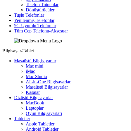
Telefon Tutucular
Dönüştürücüler
Tuşlu Telefonlar
Yenilenmiş Telefonlar
5G Uyumlu Telefonlar
Tüm Cep Telefonu-Aksesuar
Bilgisayar-Tablet
Masaüstü Bilgisayarlar
Mac mini
iMac
Mac Studio
All-in-One Bilgisayarlar
Masaüstü Bilgisayarlar
Kasalar
Dizüstü Bilgisayarlar
MacBook
Laptoplar
Oyun Bilgisayarları
Tabletler
Apple Tabletler
Android Tabletler