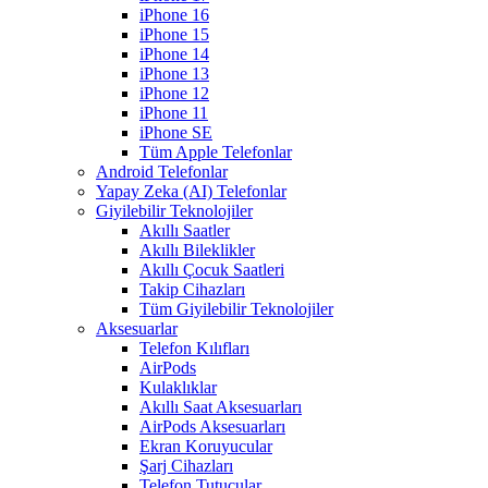
iPhone 16
iPhone 15
iPhone 14
iPhone 13
iPhone 12
iPhone 11
iPhone SE
Tüm Apple Telefonlar
Android Telefonlar
Yapay Zeka (AI) Telefonlar
Giyilebilir Teknolojiler
Akıllı Saatler
Akıllı Bileklikler
Akıllı Çocuk Saatleri
Takip Cihazları
Tüm Giyilebilir Teknolojiler
Aksesuarlar
Telefon Kılıfları
AirPods
Kulaklıklar
Akıllı Saat Aksesuarları
AirPods Aksesuarları
Ekran Koruyucular
Şarj Cihazları
Telefon Tutucular