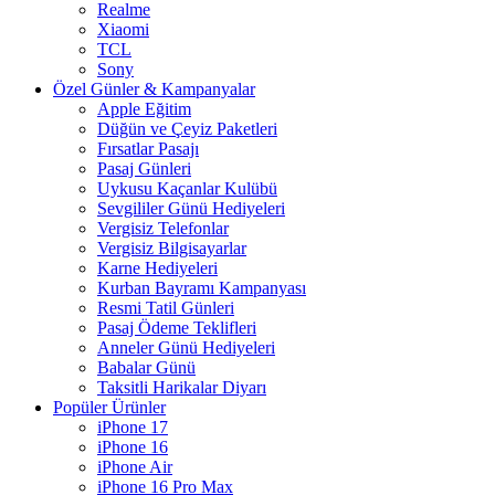
Realme
Xiaomi
TCL
Sony
Özel Günler & Kampanyalar
Apple Eğitim
Düğün ve Çeyiz Paketleri
Fırsatlar Pasajı
Pasaj Günleri
Uykusu Kaçanlar Kulübü
Sevgililer Günü Hediyeleri
Vergisiz Telefonlar
Vergisiz Bilgisayarlar
Karne Hediyeleri
Kurban Bayramı Kampanyası
Resmi Tatil Günleri
Pasaj Ödeme Teklifleri
Anneler Günü Hediyeleri
Babalar Günü
Taksitli Harikalar Diyarı
Popüler Ürünler
iPhone 17
iPhone 16
iPhone Air
iPhone 16 Pro Max