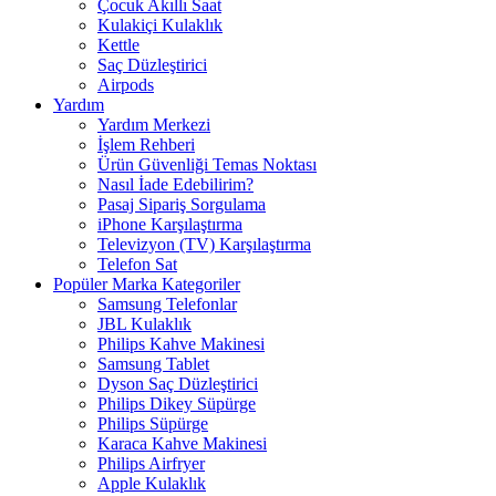
Çocuk Akıllı Saat
Kulakiçi Kulaklık
Kettle
Saç Düzleştirici
Airpods
Yardım
Yardım Merkezi
İşlem Rehberi
Ürün Güvenliği Temas Noktası
Nasıl İade Edebilirim?
Pasaj Sipariş Sorgulama
iPhone Karşılaştırma
Televizyon (TV) Karşılaştırma
Telefon Sat
Popüler Marka Kategoriler
Samsung Telefonlar
JBL Kulaklık
Philips Kahve Makinesi
Samsung Tablet
Dyson Saç Düzleştirici
Philips Dikey Süpürge
Philips Süpürge
Karaca Kahve Makinesi
Philips Airfryer
Apple Kulaklık