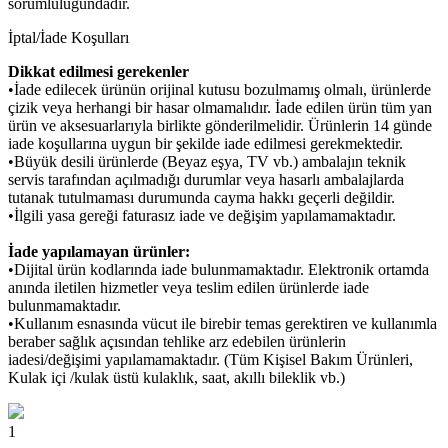
sorumluluğundadır.
İptal/İade Koşulları
Dikkat edilmesi gerekenler
•İade edilecek ürünün orijinal kutusu bozulmamış olmalı, ürünlerde
çizik veya herhangi bir hasar olmamalıdır. İade edilen ürün tüm yan
ürün ve aksesuarlarıyla birlikte gönderilmelidir. Ürünlerin 14 günde
iade koşullarına uygun bir şekilde iade edilmesi gerekmektedir.
•Büyük desili ürünlerde (Beyaz eşya, TV vb.) ambalajın teknik
servis tarafından açılmadığı durumlar veya hasarlı ambalajlarda
tutanak tutulmaması durumunda cayma hakkı geçerli değildir.
•İlgili yasa gereği faturasız iade ve değişim yapılamamaktadır.
İade yapılamayan ürünler:
•Dijital ürün kodlarında iade bulunmamaktadır. Elektronik ortamda
anında iletilen hizmetler veya teslim edilen ürünlerde iade
bulunmamaktadır.
•Kullanım esnasında vücut ile birebir temas gerektiren ve kullanımla
beraber sağlık açısından tehlike arz edebilen ürünlerin
iadesi/değişimi yapılamamaktadır. (Tüm Kişisel Bakım Ürünleri,
Kulak içi /kulak üstü kulaklık, saat, akıllı bileklik vb.)
1