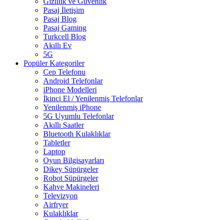
Gizlilik ve Güvenlik
Pasaj İletişim
Pasaj Blog
Pasaj Gaming
Turkcell Blog
Akıllı Ev
5G
Popüler Kategoriler
Cep Telefonu
Android Telefonlar
iPhone Modelleri
İkinci El / Yenilenmiş Telefonlar
Yenilenmiş iPhone
5G Uyumlu Telefonlar
Akıllı Saatler
Bluetooth Kulaklıklar
Tabletler
Laptop
Oyun Bilgisayarları
Dikey Süpürgeler
Robot Süpürgeler
Kahve Makineleri
Televizyon
Airfryer
Kulaklıklar