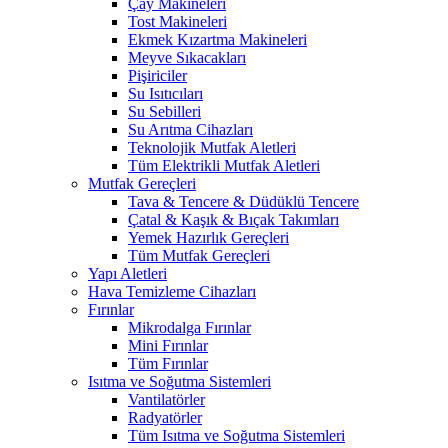
Çay Makineleri
Tost Makineleri
Ekmek Kızartma Makineleri
Meyve Sıkacakları
Pişiriciler
Su Isıtıcıları
Su Sebilleri
Su Arıtma Cihazları
Teknolojik Mutfak Aletleri
Tüm Elektrikli Mutfak Aletleri
Mutfak Gereçleri
Tava & Tencere & Düdüklü Tencere
Çatal & Kaşık & Bıçak Takımları
Yemek Hazırlık Gereçleri
Tüm Mutfak Gereçleri
Yapı Aletleri
Hava Temizleme Cihazları
Fırınlar
Mikrodalga Fırınlar
Mini Fırınlar
Tüm Fırınlar
Isıtma ve Soğutma Sistemleri
Vantilatörler
Radyatörler
Tüm Isıtma ve Soğutma Sistemleri