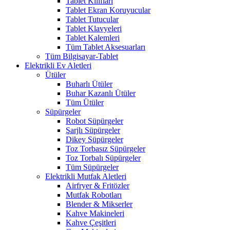
Tablet Kılıfları
Tablet Ekran Koruyucular
Tablet Tutucular
Tablet Klavyeleri
Tablet Kalemleri
Tüm Tablet Aksesuarları
Tüm Bilgisayar-Tablet
Elektrikli Ev Aletleri
Ütüler
Buharlı Ütüler
Buhar Kazanlı Ütüler
Tüm Ütüler
Süpürgeler
Robot Süpürgeler
Şarjlı Süpürgeler
Dikey Süpürgeler
Toz Torbasız Süpürgeler
Toz Torbalı Süpürgeler
Tüm Süpürgeler
Elektrikli Mutfak Aletleri
Airfryer & Fritözler
Mutfak Robotları
Blender & Mikserler
Kahve Makineleri
Kahve Çeşitleri