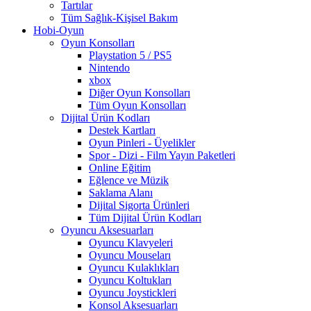
Tartılar
Tüm Sağlık-Kişisel Bakım
Hobi-Oyun
Oyun Konsolları
Playstation 5 / PS5
Nintendo
xbox
Diğer Oyun Konsolları
Tüm Oyun Konsolları
Dijital Ürün Kodları
Destek Kartları
Oyun Pinleri - Üyelikler
Spor - Dizi - Film Yayın Paketleri
Online Eğitim
Eğlence ve Müzik
Saklama Alanı
Dijital Sigorta Ürünleri
Tüm Dijital Ürün Kodları
Oyuncu Aksesuarları
Oyuncu Klavyeleri
Oyuncu Mouseları
Oyuncu Kulaklıkları
Oyuncu Koltukları
Oyuncu Joystickleri
Konsol Aksesuarları