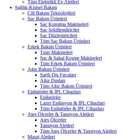
Tüm Elektrikli Ev Aletleri
Sağlık-Kişisel Bakım
Cilt Bakım Teknolojileri
Saç Bakım Ürünleri
Saç Kurutma Makineleri
Saç Şekillendiriciler
Saç Düzleştiricileri
Tüm Saç Bakım Ürünleri
Erkek Bakım Ürünleri
Tıraş Makineleri
Saç & Sakal Kesme Makineleri
Tüm Erkek Bakım Ürünleri
Ağız Bakım Ürünleri
Şarjlı Diş Fırçaları
Ağız Duşları
Tüm Ağız Bakım Ürünleri
Epilatörler & IPL Cihazları
Epilatörler
Lazer Epilasyon & IPL Cihazları
Tüm Epilatörler & IPL Cihazları
Ateş Ölçerler & Tansiyon Aletleri
Ateş Ölçerler
Tansiyon Aletleri
Tüm Ateş Ölçerler & Tansiyon Aletleri
Masaj Aletleri