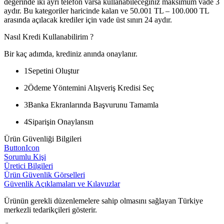
değerinde iki ayrı telefon varsa kullanabileceğiniz maksimum vade 3
aydır. Bu kategoriler haricinde kalan ve 50.001 TL – 100.000 TL
arasında açılacak krediler için vade üst sınırı 24 aydır.
Nasıl Kredi Kullanabilirim ?
Bir kaç adımda, krediniz anında onaylanır.
1
Sepetini Oluştur
2
Ödeme Yöntemini Alışveriş Kredisi Seç
3
Banka Ekranlarında Başvurunu Tamamla
4
Siparişin Onaylansın
Ürün Güvenliği Bilgileri
ButtonIcon
Sorumlu Kişi
Üretici Bilgileri
Ürün Güvenlik Görselleri
Güvenlik Açıklamaları ve Kılavuzlar
Ürünün gerekli düzenlemelere sahip olmasını sağlayan Türkiye
merkezli tedarikçileri gösterir.