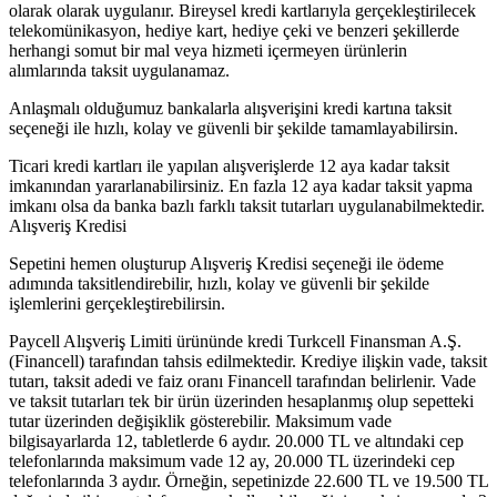
olarak olarak uygulanır. Bireysel kredi kartlarıyla gerçekleştirilecek
telekomünikasyon, hediye kart, hediye çeki ve benzeri şekillerde
herhangi somut bir mal veya hizmeti içermeyen ürünlerin
alımlarında taksit uygulanamaz.
Anlaşmalı olduğumuz bankalarla alışverişini kredi kartına taksit
seçeneği ile hızlı, kolay ve güvenli bir şekilde tamamlayabilirsin.
Ticari kredi kartları ile yapılan alışverişlerde 12 aya kadar taksit
imkanından yararlanabilirsiniz. En fazla 12 aya kadar taksit yapma
imkanı olsa da banka bazlı farklı taksit tutarları uygulanabilmektedir.
Alışveriş Kredisi
Sepetini hemen oluşturup Alışveriş Kredisi seçeneği ile ödeme
adımında taksitlendirebilir, hızlı, kolay ve güvenli bir şekilde
işlemlerini gerçekleştirebilirsin.
Paycell Alışveriş Limiti ürününde kredi Turkcell Finansman A.Ş.
(Financell) tarafından tahsis edilmektedir. Krediye ilişkin vade, taksit
tutarı, taksit adedi ve faiz oranı Financell tarafından belirlenir. Vade
ve taksit tutarları tek bir ürün üzerinden hesaplanmış olup sepetteki
tutar üzerinden değişiklik gösterebilir. Maksimum vade
bilgisayarlarda 12, tabletlerde 6 aydır. 20.000 TL ve altındaki cep
telefonlarında maksimum vade 12 ay, 20.000 TL üzerindeki cep
telefonlarında 3 aydır. Örneğin, sepetinizde 22.600 TL ve 19.500 TL