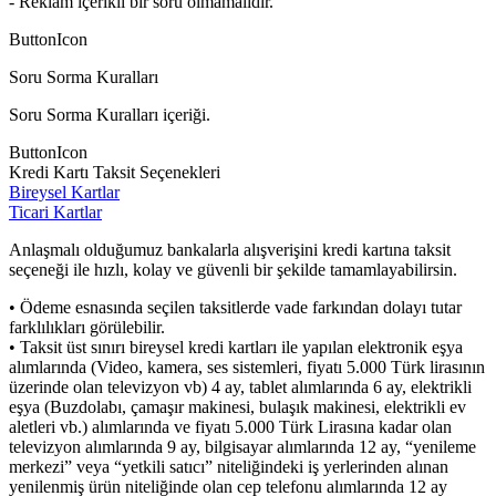
- Reklam içerikli bir soru olmamalıdır.
ButtonIcon
Soru Sorma Kuralları
Soru Sorma Kuralları içeriği.
ButtonIcon
Kredi Kartı Taksit Seçenekleri
Bireysel Kartlar
Ticari Kartlar
Anlaşmalı olduğumuz bankalarla alışverişini kredi kartına taksit
seçeneği ile hızlı, kolay ve güvenli bir şekilde tamamlayabilirsin.
• Ödeme esnasında seçilen taksitlerde vade farkından dolayı tutar
farklılıkları görülebilir.
• Taksit üst sınırı bireysel kredi kartları ile yapılan elektronik eşya
alımlarında (Video, kamera, ses sistemleri, fiyatı 5.000 Türk lirasının
üzerinde olan televizyon vb) 4 ay, tablet alımlarında 6 ay, elektrikli
eşya (Buzdolabı, çamaşır makinesi, bulaşık makinesi, elektrikli ev
aletleri vb.) alımlarında ve fiyatı 5.000 Türk Lirasına kadar olan
televizyon alımlarında 9 ay, bilgisayar alımlarında 12 ay, “yenileme
merkezi” veya “yetkili satıcı” niteliğindeki iş yerlerinden alınan
yenilenmiş ürün niteliğinde olan cep telefonu alımlarında 12 ay