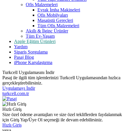
Ofis Malzemeleri
Evrak İmha Makineleri
Ofis Mobilyaları
Masaüstü Gereçleri
Tüm Ofis Malzemeleri
Akıllı & İlginç Ürünler
Tüm Ev-Yaşam
Apple Eğitim Ürünleri
Yardım
Sipariş Sorgulama
Pasaj Blog
iPhone Karşılaştırma
Turkcell Uygulamasını İndir
Pasaj ile ilgili tüm işlemlerinizi Turkcell Uygulamasından hızlıca
gerçekleştirebilirsiniz.
Uygulamayı İndir
turkcell.com.tr
Hızlı Giriş
Size özel ödeme avantajları ve size özel tekliflerden faydalanmak
için Giriş Yap/Üye Ol seçeneği ile devam edebilirsiniz.
Hızlı Giriş
veya