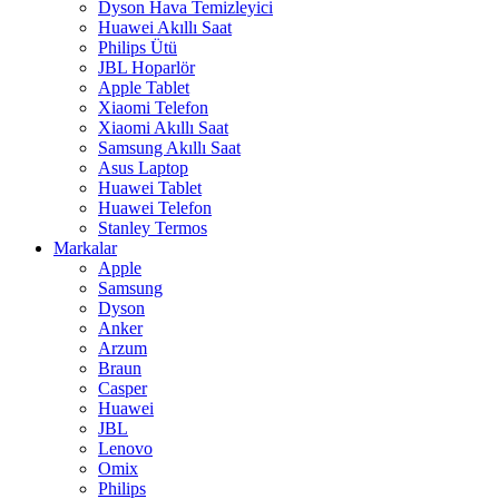
Dyson Hava Temizleyici
Huawei Akıllı Saat
Philips Ütü
JBL Hoparlör
Apple Tablet
Xiaomi Telefon
Xiaomi Akıllı Saat
Samsung Akıllı Saat
Asus Laptop
Huawei Tablet
Huawei Telefon
Stanley Termos
Markalar
Apple
Samsung
Dyson
Anker
Arzum
Braun
Casper
Huawei
JBL
Lenovo
Omix
Philips