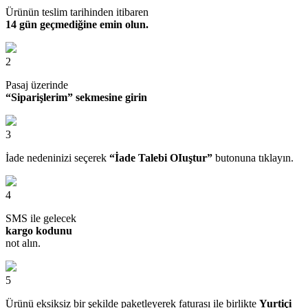
Ürünün teslim tarihinden itibaren
14 gün geçmediğine emin olun.
2
Pasaj üzerinde
“Siparişlerim” sekmesine girin
3
İade nedeninizi seçerek
“İade Talebi OIuştur”
butonuna tıklayın.
4
SMS ile gelecek
kargo kodunu
not alın.
5
Ürünü eksiksiz bir şekilde paketleyerek faturası ile birlikte
Yurtiçi