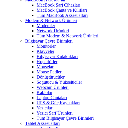
MacBook Şarj Cihazları
MacBook Çanta ve Kılıfları
Tüm MacBook Aksesuarları
Modem & Network Ürünleri
Modemler
Network Ürünleri
Tüm Modem & Network Ürünleri
Bilgisayar Çevre Birimleri
Monitörler
Klavyeler
BiIgisayar Kulaklıkları
Hoparlörler
Mouselar
Mouse Padleri
Dönüştürücüler
Soğutucu & Yükselticiler
Webcam Ürünleri
Kablolar
Laptop Çantaları
UPS & Güç Kaynakları
Yazıcılar
Yazıcı Sarf Ürünleri
Tüm Bilgisayar Çevre Birimleri
Tablet Aksesuarları