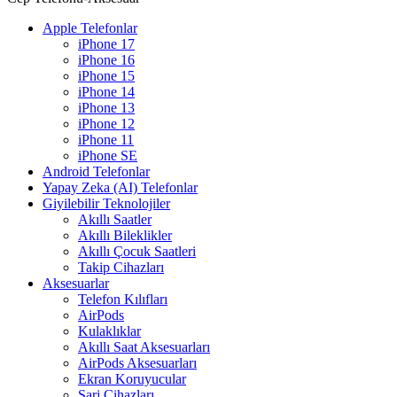
Apple Telefonlar
iPhone 17
iPhone 16
iPhone 15
iPhone 14
iPhone 13
iPhone 12
iPhone 11
iPhone SE
Android Telefonlar
Yapay Zeka (AI) Telefonlar
Giyilebilir Teknolojiler
Akıllı Saatler
Akıllı Bileklikler
Akıllı Çocuk Saatleri
Takip Cihazları
Aksesuarlar
Telefon Kılıfları
AirPods
Kulaklıklar
Akıllı Saat Aksesuarları
AirPods Aksesuarları
Ekran Koruyucular
Şarj Cihazları