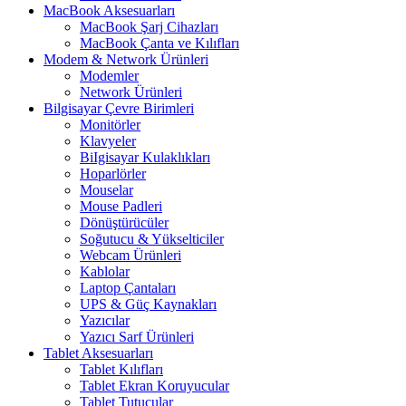
MacBook Aksesuarları
MacBook Şarj Cihazları
MacBook Çanta ve Kılıfları
Modem & Network Ürünleri
Modemler
Network Ürünleri
Bilgisayar Çevre Birimleri
Monitörler
Klavyeler
BiIgisayar Kulaklıkları
Hoparlörler
Mouselar
Mouse Padleri
Dönüştürücüler
Soğutucu & Yükselticiler
Webcam Ürünleri
Kablolar
Laptop Çantaları
UPS & Güç Kaynakları
Yazıcılar
Yazıcı Sarf Ürünleri
Tablet Aksesuarları
Tablet Kılıfları
Tablet Ekran Koruyucular
Tablet Tutucular