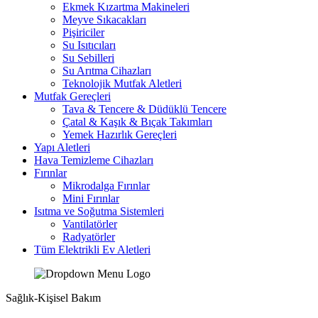
Ekmek Kızartma Makineleri
Meyve Sıkacakları
Pişiriciler
Su Isıtıcıları
Su Sebilleri
Su Arıtma Cihazları
Teknolojik Mutfak Aletleri
Mutfak Gereçleri
Tava & Tencere & Düdüklü Tencere
Çatal & Kaşık & Bıçak Takımları
Yemek Hazırlık Gereçleri
Yapı Aletleri
Hava Temizleme Cihazları
Fırınlar
Mikrodalga Fırınlar
Mini Fırınlar
Isıtma ve Soğutma Sistemleri
Vantilatörler
Radyatörler
Tüm Elektrikli Ev Aletleri
Sağlık-Kişisel Bakım