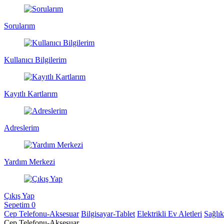
Sorularım
Kullanıcı Bilgilerim
Kayıtlı Kartlarım
Adreslerim
Yardım Merkezi
Çıkış Yap
Sepetim
0
Cep Telefonu-Aksesuar
Bilgisayar-Tablet
Elektrikli Ev Aletleri
Sağlı
Cep Telefonu-Aksesuar