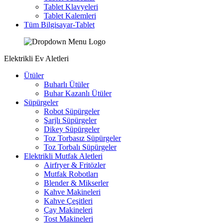
Tablet Klavyeleri
Tablet Kalemleri
Tüm Bilgisayar-Tablet
Elektrikli Ev Aletleri
Ütüler
Buharlı Ütüler
Buhar Kazanlı Ütüler
Süpürgeler
Robot Süpürgeler
Şarjlı Süpürgeler
Dikey Süpürgeler
Toz Torbasız Süpürgeler
Toz Torbalı Süpürgeler
Elektrikli Mutfak Aletleri
Airfryer & Fritözler
Mutfak Robotları
Blender & Mikserler
Kahve Makineleri
Kahve Çeşitleri
Çay Makineleri
Tost Makineleri