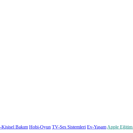
k-Kişisel Bakım
Hobi-Oyun
TV-Ses Sistemleri
Ev-Yaşam
Apple Eğitim