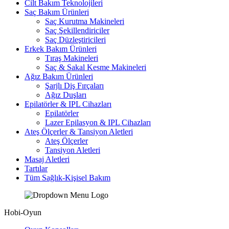
Cilt Bakım Teknolojileri
Saç Bakım Ürünleri
Saç Kurutma Makineleri
Saç Şekillendiriciler
Saç Düzleştiricileri
Erkek Bakım Ürünleri
Tıraş Makineleri
Saç & Sakal Kesme Makineleri
Ağız Bakım Ürünleri
Şarjlı Diş Fırçaları
Ağız Duşları
Epilatörler & IPL Cihazları
Epilatörler
Lazer Epilasyon & IPL Cihazları
Ateş Ölçerler & Tansiyon Aletleri
Ateş Ölçerler
Tansiyon Aletleri
Masaj Aletleri
Tartılar
Tüm Sağlık-Kişisel Bakım
Hobi-Oyun