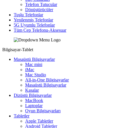
Telefon Tutucular
Dönüştürücüler
Tuşlu Telefonlar
Yenilenmiş Telefonlar
5G Uyumlu Telefonlar
Tüm Cep Telefonu-Aksesuar
Bilgisayar-Tablet
Masaüstü Bilgisayarlar
Mac mini
iMac
Mac Studio
All-in-One Bilgisayarlar
Masaüstü Bilgisayarlar
Kasalar
Dizüstü Bilgisayarlar
MacBook
Laptoplar
Oyun Bilgisayarları
Tabletler
Apple Tabletler
Android Tabletler