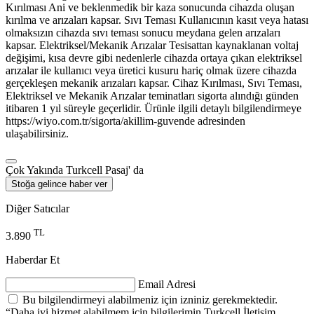
Kırılması Ani ve beklenmedik bir kaza sonucunda cihazda oluşan
kırılma ve arızaları kapsar. Sıvı Teması Kullanıcının kasıt veya hatası
olmaksızın cihazda sıvı teması sonucu meydana gelen arızaları
kapsar. Elektriksel/Mekanik Arızalar Tesisattan kaynaklanan voltaj
değişimi, kısa devre gibi nedenlerle cihazda ortaya çıkan elektriksel
arızalar ile kullanıcı veya üretici kusuru hariç olmak üzere cihazda
gerçekleşen mekanik arızaları kapsar. Cihaz Kırılması, Sıvı Teması,
Elektriksel ve Mekanik Arızalar teminatları sigorta alındığı günden
itibaren 1 yıl süreyle geçerlidir. Ürünle ilgili detaylı bilgilendirmeye
https://wiyo.com.tr/sigorta/akillim-guvende adresinden
ulaşabilirsiniz.
Çok Yakında Turkcell Pasaj' da
Stoğa gelince haber ver
Diğer Satıcılar
TL
3.890
Haberdar Et
Email Adresi
Bu bilgilendirmeyi alabilmeniz için izniniz gerekmektedir.
“Daha iyi hizmet alabilmem için bilgilerimin Turkcell İletişim