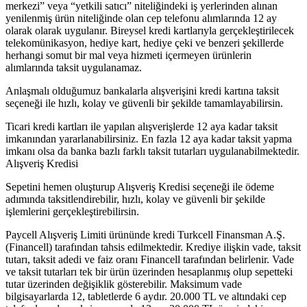
merkezi” veya “yetkili satıcı” niteliğindeki iş yerlerinden alınan
yenilenmiş ürün niteliğinde olan cep telefonu alımlarında 12 ay
olarak olarak uygulanır. Bireysel kredi kartlarıyla gerçekleştirilecek
telekomünikasyon, hediye kart, hediye çeki ve benzeri şekillerde
herhangi somut bir mal veya hizmeti içermeyen ürünlerin
alımlarında taksit uygulanamaz.
Anlaşmalı olduğumuz bankalarla alışverişini kredi kartına taksit
seçeneği ile hızlı, kolay ve güvenli bir şekilde tamamlayabilirsin.
Ticari kredi kartları ile yapılan alışverişlerde 12 aya kadar taksit
imkanından yararlanabilirsiniz. En fazla 12 aya kadar taksit yapma
imkanı olsa da banka bazlı farklı taksit tutarları uygulanabilmektedir.
Alışveriş Kredisi
Sepetini hemen oluşturup Alışveriş Kredisi seçeneği ile ödeme
adımında taksitlendirebilir, hızlı, kolay ve güvenli bir şekilde
işlemlerini gerçekleştirebilirsin.
Paycell Alışveriş Limiti ürününde kredi Turkcell Finansman A.Ş.
(Financell) tarafından tahsis edilmektedir. Krediye ilişkin vade, taksit
tutarı, taksit adedi ve faiz oranı Financell tarafından belirlenir. Vade
ve taksit tutarları tek bir ürün üzerinden hesaplanmış olup sepetteki
tutar üzerinden değişiklik gösterebilir. Maksimum vade
bilgisayarlarda 12, tabletlerde 6 aydır. 20.000 TL ve altındaki cep