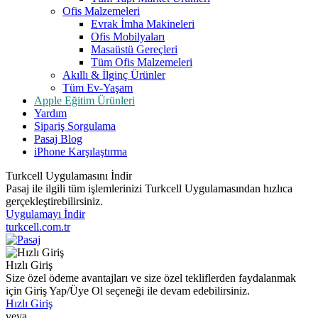
Ofis Malzemeleri
Evrak İmha Makineleri
Ofis Mobilyaları
Masaüstü Gereçleri
Tüm Ofis Malzemeleri
Akıllı & İlginç Ürünler
Tüm Ev-Yaşam
Apple Eğitim Ürünleri
Yardım
Sipariş Sorgulama
Pasaj Blog
iPhone Karşılaştırma
Turkcell Uygulamasını İndir
Pasaj ile ilgili tüm işlemlerinizi Turkcell Uygulamasından hızlıca
gerçekleştirebilirsiniz.
Uygulamayı İndir
turkcell.com.tr
Hızlı Giriş
Size özel ödeme avantajları ve size özel tekliflerden faydalanmak
için Giriş Yap/Üye Ol seçeneği ile devam edebilirsiniz.
Hızlı Giriş
veya