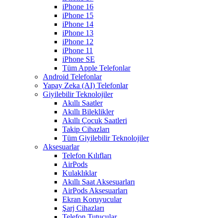
iPhone 16
iPhone 15
iPhone 14
iPhone 13
iPhone 12
iPhone 11
iPhone SE
Tüm Apple Telefonlar
Android Telefonlar
Yapay Zeka (AI) Telefonlar
Giyilebilir Teknolojiler
Akıllı Saatler
Akıllı Bileklikler
Akıllı Çocuk Saatleri
Takip Cihazları
Tüm Giyilebilir Teknolojiler
Aksesuarlar
Telefon Kılıfları
AirPods
Kulaklıklar
Akıllı Saat Aksesuarları
AirPods Aksesuarları
Ekran Koruyucular
Şarj Cihazları
Telefon Tutucular