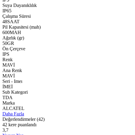
Suya Dayanıklılık
IP65
Çalışma Süresi
48SAAT
Pil Kapasitesi (mah)
600MAH
Ağırlık (gr)
50GR
Ön Çerçeve
IPS
Renk
MAVİ
Ana Renk
MAVİ
Seri - Imeı
İMEİ
Sub Kategori
TDA
Marka
ALCATEL
Daha Fazla
Değerlendirmeler
(42)
42 kere puanlandı
3,7