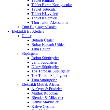
Tablet Kılıfları
Tablet Ekran Koruyucular
Tablet Tutucular
Tablet Klavyeleri
Tablet Kalemleri
Tüm Tablet Aksesuarları
Tüm Bilgisayar-Tablet
Elektrikli Ev Aletleri
Ütüler
Buharlı Ütüler
Buhar Kazanlı Ütüler
Tüm Ütüler
Süpürgeler
Robot Süpürgeler
Şarjlı Süpürgeler
Dikey Süpürgeler
Toz Torbasız Süpürgeler
Toz Torbalı Süpürgeler
Tüm Süpürgeler
Elektrikli Mutfak Aletleri
Airfryer & Fritözler
Mutfak Robotları
Blender & Mikserler
Kahve Makineleri
Kahve Çeşitleri