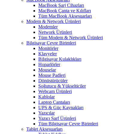
MacBook Şarj Cihazları
MacBook Çanta ve Kılıfları
Tüm MacBook Aksesuarları
Modem & Network Ürünleri
Modemler
Network Ürünleri
Tüm Modem & Network Ürünleri
Bilgisayar Çevre Birimleri
Monitörler
Klavyeler
BiIgisayar Kulaklıkları
Hoparlörler
Mouselar
Mouse Padleri
Dönüştürücüler
Soğutucu & Yükselticiler
Webcam Ürünleri
Kablolar
Laptop Çantaları
UPS & Güç Kaynakları
Yazıcılar
Yazıcı Sarf Ürünleri
Tüm Bilgisayar Çevre Birimleri
Tablet Aksesuarları