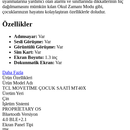
uyanmalarına yardımcı olan alarmı ve sınıflarında dikkatlerinin hiç
dağılmamasını mümkün kılan Okul Zamanı Modu gibi,
çocuklarınızın hayatını kolaylaştıran özelliklerle doludur.
Özellikler
Adımsayar:
Var
Sesli Görüşme:
Var
Görüntülü Görüşme:
Var
Sim Kart:
Var
Ekran Boyutu:
1.3 inç
Dokunmatik Ekran:
Var
Daha Fazla
Ürün Özellikleri
Ürün Model Adı
TCL MOVETİME ÇOCUK SAATİ MT40X
Üretim Yeri
Çin
İşletim Sistemi
PROPRİETARY OS
Bluetooth Versiyon
4.0 BLE+2.1
Ekran Panel Tipi
IPS