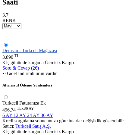
Saati
3,7
RENK
Demsan - Turkcell Mağazası
TL
3.890
3 İş gününde kargoda
Ücretsiz Kargo
Soru & Cevap (26)
• 0 adet İndirimli ürün vardır
Alternatif Ödeme Yöntemleri
Turkcell Faturanıza Ek
TLx36 AY
496,74
6 AY
12 AY
24 AY
36 AY
Kredi sorgulama sonucunuza göre tutarlar değişiklik gösterebilir.
Satıcı:
Turkcell Satış A.Ş.
3 İş gününde kargoda
Ücretsiz Kargo