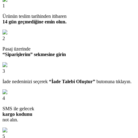
1
Ürünün teslim tarihinden itibaren
14 gün geçmediğine emin olun.
2
Pasaj üzerinde
“Siparişlerim” sekmesine girin
3
İade nedeninizi seçerek
“İade Talebi OIuştur”
butonuna tıklayın.
4
SMS ile gelecek
kargo kodunu
not alın.
5