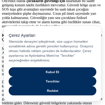
Öncelikli olarak
çocukların güvenliği için
tasarlanan bu saatte
gelişmiş konum takibi özellikleri mevcuttur. Güvenli bölge ayarı ve
SOS tuşu gibi avantajları sayesinde bu saati takan çocuğun
emniyetinden şüphe duymazsınız. Uzun pil ömrü sayesinde yarı
yolda kalmazsınız. Güvenliğin yanı sıra çocuklara fiziksel
aktivitelerini takip etme ve alarm kurma gibi özellikler sunan cihaz,
ergonomik tasarımıyla da konfor sağlar.
Konum Takibi ve Anlık Bildirimler: TCL Movetime MT40X ile
Çocuğunuzun Güvende Olduğundan Emin Olun
Movetime MT40X akıllı saatte çocukların güvenliği ön plandadır.
Anne ve baba olarak sizler
cep telefonlarınıza
bu saatin ebeveyn
uygulamasını indirerek çocuğunuzun anlık konumunu
öğrenebilirsiniz. Nerede olduğunu bilmenin rahatlığıyla
güvenliğinden emin olursunuz.
Konum geçmişi
sayesinde
çocuğunuzun gün içinde gittiği yerleri görüntülemeniz de
mümkündür.
Daha fazla emniyet için cihazın
güvenli bölge
özelliğini
kullanabilirsiniz. Güvenli bölgeler, ebeveyn uygulaması üzerinden
ayarlanabilir. Örneğin evinizi, çocuğunuzun okul ve kurs
merkezlerini güvenli bölge olarak kaydedebilirsiniz. Çocuğunuz
güvenli bölgenin dışına çıktığında uygulamadaki kayıtlı ebeveynlere
bildirim gider. Dilerseniz güvenli bölgelerin yakınında oturan