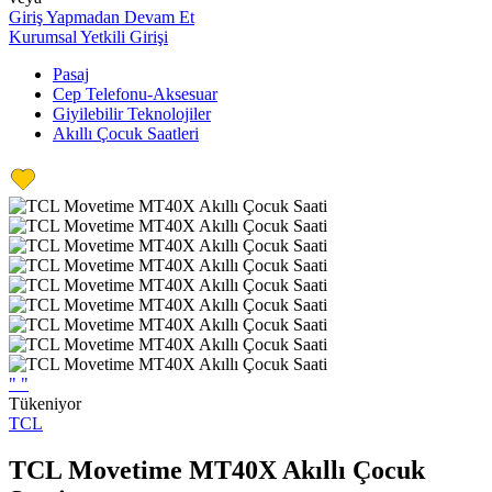
Giriş Yapmadan Devam Et
Kurumsal Yetkili Girişi
Pasaj
Cep Telefonu-Aksesuar
Giyilebilir Teknolojiler
Akıllı Çocuk Saatleri
"
"
Tükeniyor
TCL
TCL Movetime MT40X Akıllı Çocuk