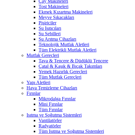
Çay Makineleri
Tost Makineleri
Ekmek Kızartma Makineleri
Meyve Sıkacakları
Pişiriciler
Su Isıtıcıları
Su Sebilleri
Su Arıtma Cihazları
Teknolojik Mutfak Aletleri
Tüm Elektrikli Mutfak Aletleri
Mutfak Gereçleri
Tava & Tencere & Düdüklü Tencere
Çatal & Kaşık & Bıçak Takımları
Yemek Hazırlık Gereçleri
Tüm Mutfak Gereçleri
Yapı Aletleri
Hava Temizleme Cihazları
Fırınlar
Mikrodalga Fırınlar
Mini Fırınlar
Tüm Fırınlar
Isıtma ve Soğutma Sistemleri
Vantilatörler
Radyatörler
Tüm Isıtma ve Soğutma Sistemleri