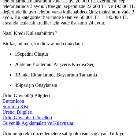
telefonlarında maksimum vade 12 ay, 20.000 TL üzerindeki cep
telefonlarında 3 aydır. Örneğin, sepetinizde 22.600 TL ve 19.500 TL
değerinde iki ayrı telefon varsa kullanabileceğiniz maksimum vade 3
aydır. Bu kategoriler haricinde kalan ve 50.001 TL – 100.000 TL
arasında açılacak krediler için vade üst sınırı 24 aydır.
Nasıl Kredi Kullanabilirim ?
Bir kaç adımda, krediniz anında onaylanır.
1
Sepetini Oluştur
2
Ödeme Yöntemini Alışveriş Kredisi Seç
3
Banka Ekranlarında Başvurunu Tamamla
4
Siparişin Onaylansın
Ürün Güvenliği Bilgileri
ButtonIcon
Sorumlu Kişi
Üretici Bilgileri
Ürün Güvenlik Görselleri
Güvenlik Açıklamaları ve Kılavuzlar
Ürünün gerekli düzenlemelere sahip olmasını sağlayan Türkiye