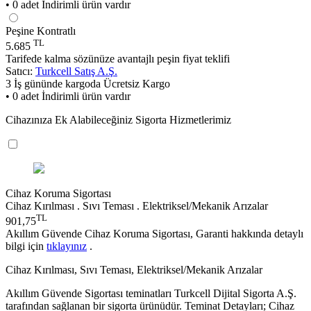
• 0 adet İndirimli ürün vardır
Peşine Kontratlı
TL
5.685
Tarifede kalma sözünüze avantajlı peşin fiyat teklifi
Satıcı:
Turkcell Satış A.Ş.
3 İş gününde kargoda
Ücretsiz Kargo
• 0 adet İndirimli ürün vardır
Cihazınıza Ek Alabileceğiniz Sigorta Hizmetlerimiz
Cihaz Koruma Sigortası
Cihaz Kırılması . Sıvı Teması . Elektriksel/Mekanik Arızalar
TL
901,75
Akıllım Güvende Cihaz Koruma Sigortası, Garanti hakkında detaylı
bilgi için
tıklayınız
.
Cihaz Kırılması, Sıvı Teması, Elektriksel/Mekanik Arızalar
Akıllım Güvende Sigortası teminatları Turkcell Dijital Sigorta A.Ş.
tarafından sağlanan bir sigorta ürünüdür. Teminat Detayları; Cihaz