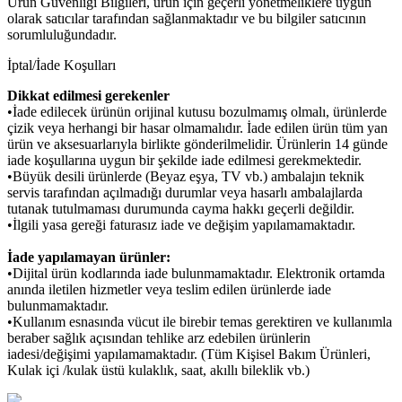
Ürün Güvenliği Bilgileri, ürün için geçerli yönetmeliklere uygun
olarak satıcılar tarafından sağlanmaktadır ve bu bilgiler satıcının
sorumluluğundadır.
İptal/İade Koşulları
Dikkat edilmesi gerekenler
•İade edilecek ürünün orijinal kutusu bozulmamış olmalı, ürünlerde
çizik veya herhangi bir hasar olmamalıdır. İade edilen ürün tüm yan
ürün ve aksesuarlarıyla birlikte gönderilmelidir. Ürünlerin 14 günde
iade koşullarına uygun bir şekilde iade edilmesi gerekmektedir.
•Büyük desili ürünlerde (Beyaz eşya, TV vb.) ambalajın teknik
servis tarafından açılmadığı durumlar veya hasarlı ambalajlarda
tutanak tutulmaması durumunda cayma hakkı geçerli değildir.
•İlgili yasa gereği faturasız iade ve değişim yapılamamaktadır.
İade yapılamayan ürünler:
•Dijital ürün kodlarında iade bulunmamaktadır. Elektronik ortamda
anında iletilen hizmetler veya teslim edilen ürünlerde iade
bulunmamaktadır.
•Kullanım esnasında vücut ile birebir temas gerektiren ve kullanımla
beraber sağlık açısından tehlike arz edebilen ürünlerin
iadesi/değişimi yapılamamaktadır. (Tüm Kişisel Bakım Ürünleri,
Kulak içi /kulak üstü kulaklık, saat, akıllı bileklik vb.)