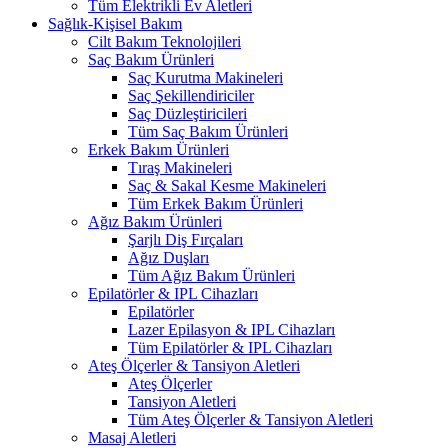
Tüm Elektrikli Ev Aletleri
Sağlık-Kişisel Bakım
Cilt Bakım Teknolojileri
Saç Bakım Ürünleri
Saç Kurutma Makineleri
Saç Şekillendiriciler
Saç Düzleştiricileri
Tüm Saç Bakım Ürünleri
Erkek Bakım Ürünleri
Tıraş Makineleri
Saç & Sakal Kesme Makineleri
Tüm Erkek Bakım Ürünleri
Ağız Bakım Ürünleri
Şarjlı Diş Fırçaları
Ağız Duşları
Tüm Ağız Bakım Ürünleri
Epilatörler & IPL Cihazları
Epilatörler
Lazer Epilasyon & IPL Cihazları
Tüm Epilatörler & IPL Cihazları
Ateş Ölçerler & Tansiyon Aletleri
Ateş Ölçerler
Tansiyon Aletleri
Tüm Ateş Ölçerler & Tansiyon Aletleri
Masaj Aletleri