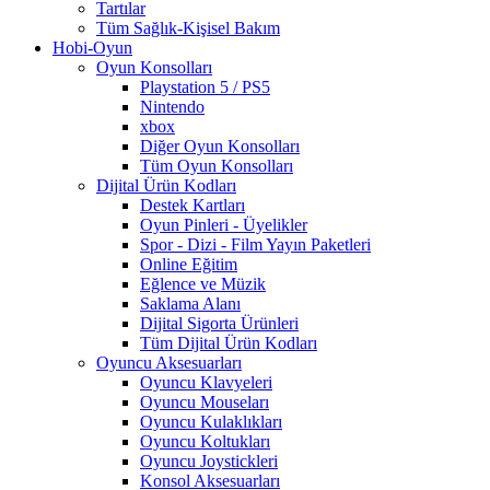
Tartılar
Tüm Sağlık-Kişisel Bakım
Hobi-Oyun
Oyun Konsolları
Playstation 5 / PS5
Nintendo
xbox
Diğer Oyun Konsolları
Tüm Oyun Konsolları
Dijital Ürün Kodları
Destek Kartları
Oyun Pinleri - Üyelikler
Spor - Dizi - Film Yayın Paketleri
Online Eğitim
Eğlence ve Müzik
Saklama Alanı
Dijital Sigorta Ürünleri
Tüm Dijital Ürün Kodları
Oyuncu Aksesuarları
Oyuncu Klavyeleri
Oyuncu Mouseları
Oyuncu Kulaklıkları
Oyuncu Koltukları
Oyuncu Joystickleri
Konsol Aksesuarları