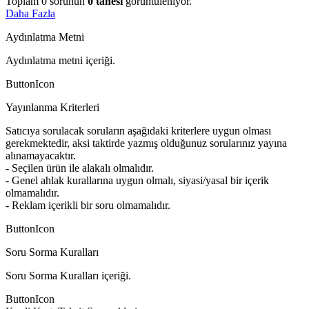
Toplam
0
sorunun
0
tanesi
görüntüleniyor.
Daha Fazla
Aydınlatma Metni
Aydınlatma metni içeriği.
ButtonIcon
Yayınlanma Kriterleri
Satıcıya sorulacak soruların aşağıdaki kriterlere uygun olması
gerekmektedir, aksi taktirde yazmış olduğunuz sorularınız yayına
alınamayacaktır.
- Seçilen ürün ile alakalı olmalıdır.
- Genel ahlak kurallarına uygun olmalı, siyasi/yasal bir içerik
olmamalıdır.
- Reklam içerikli bir soru olmamalıdır.
ButtonIcon
Soru Sorma Kuralları
Soru Sorma Kuralları içeriği.
ButtonIcon