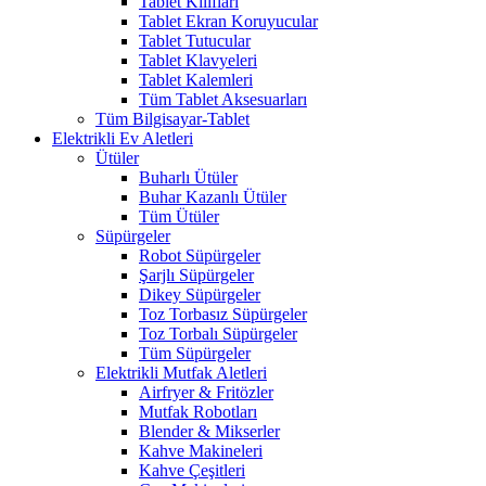
Tablet Kılıfları
Tablet Ekran Koruyucular
Tablet Tutucular
Tablet Klavyeleri
Tablet Kalemleri
Tüm Tablet Aksesuarları
Tüm Bilgisayar-Tablet
Elektrikli Ev Aletleri
Ütüler
Buharlı Ütüler
Buhar Kazanlı Ütüler
Tüm Ütüler
Süpürgeler
Robot Süpürgeler
Şarjlı Süpürgeler
Dikey Süpürgeler
Toz Torbasız Süpürgeler
Toz Torbalı Süpürgeler
Tüm Süpürgeler
Elektrikli Mutfak Aletleri
Airfryer & Fritözler
Mutfak Robotları
Blender & Mikserler
Kahve Makineleri
Kahve Çeşitleri