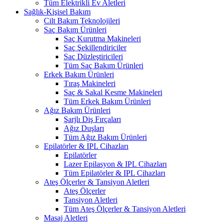
Tüm Elektrikli Ev Aletleri
Sağlık-Kişisel Bakım
Cilt Bakım Teknolojileri
Saç Bakım Ürünleri
Saç Kurutma Makineleri
Saç Şekillendiriciler
Saç Düzleştiricileri
Tüm Saç Bakım Ürünleri
Erkek Bakım Ürünleri
Tıraş Makineleri
Saç & Sakal Kesme Makineleri
Tüm Erkek Bakım Ürünleri
Ağız Bakım Ürünleri
Şarjlı Diş Fırçaları
Ağız Duşları
Tüm Ağız Bakım Ürünleri
Epilatörler & IPL Cihazları
Epilatörler
Lazer Epilasyon & IPL Cihazları
Tüm Epilatörler & IPL Cihazları
Ateş Ölçerler & Tansiyon Aletleri
Ateş Ölçerler
Tansiyon Aletleri
Tüm Ateş Ölçerler & Tansiyon Aletleri
Masaj Aletleri