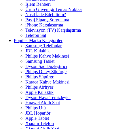
İşlem Rehberi
Ürün Güvenliği Temas Noktası
Nasıl İade Edebilirim?
Pasaj Sipariş Sorgulama
iPhone Karşılaştırma
Televizyon (TV) Karşılaştırma
Telefon Sat
Popüler Marka Kategoriler
Samsung Telefonlar
JBL Kulaklık
Philips Kahve Makinesi
Samsung Tablet
Dyson Saç Düzleştirici
Philips Dikey Süpürge
Philips Süpürge
Karaca Kahve Makinesi
Philips Airfryer
Apple Kulaklık
Dyson Hava Temizleyici
Huawei Akıllı Saat
Philips Ütü
JBL Hoparlör
Apple Tablet
Xiaomi Telefon
Xiaomi Akıllı Saat