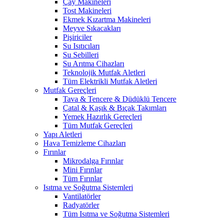
Çay Makineleri
Tost Makineleri
Ekmek Kızartma Makineleri
Meyve Sıkacakları
Pişiriciler
Su Isıtıcıları
Su Sebilleri
Su Arıtma Cihazları
Teknolojik Mutfak Aletleri
Tüm Elektrikli Mutfak Aletleri
Mutfak Gereçleri
Tava & Tencere & Düdüklü Tencere
Çatal & Kaşık & Bıçak Takımları
Yemek Hazırlık Gereçleri
Tüm Mutfak Gereçleri
Yapı Aletleri
Hava Temizleme Cihazları
Fırınlar
Mikrodalga Fırınlar
Mini Fırınlar
Tüm Fırınlar
Isıtma ve Soğutma Sistemleri
Vantilatörler
Radyatörler
Tüm Isıtma ve Soğutma Sistemleri