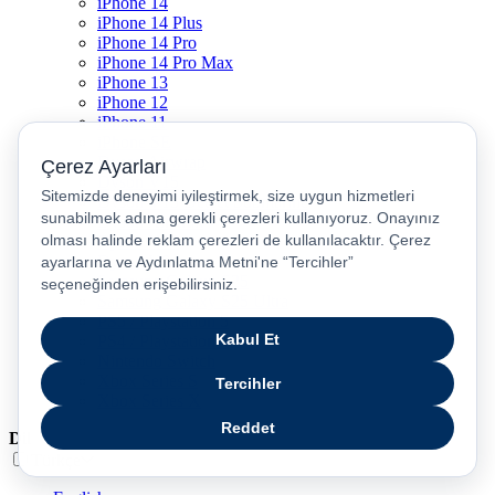
iPhone 14
iPhone 14 Plus
iPhone 14 Pro
iPhone 14 Pro Max
iPhone 13
iPhone 12
iPhone 11
iPhone SE
Dyson Airwrap
Dyson V15
Dyson V15 Detect Submarine
Dyson Airstrait
Dyson V12
Dyson V8
Samsung Galaxy S25
Samsung Galaxy S25 Ultra
PS5 / Playstation 5
PS4 / Playstation 4
Nintendo Switch
Xbox Series S
Xbox Series X
Dil
Türkçe