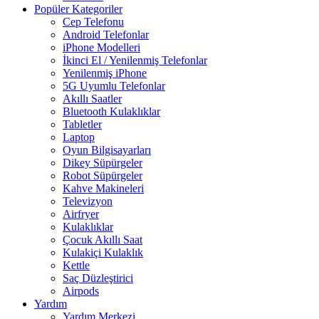
Popüler Kategoriler
Cep Telefonu
Android Telefonlar
iPhone Modelleri
İkinci El / Yenilenmiş Telefonlar
Yenilenmiş iPhone
5G Uyumlu Telefonlar
Akıllı Saatler
Bluetooth Kulaklıklar
Tabletler
Laptop
Oyun Bilgisayarları
Dikey Süpürgeler
Robot Süpürgeler
Kahve Makineleri
Televizyon
Airfryer
Kulaklıklar
Çocuk Akıllı Saat
Kulakiçi Kulaklık
Kettle
Saç Düzleştirici
Airpods
Yardım
Yardım Merkezi