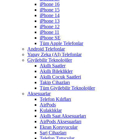
iPhone 16
iPhone 15
iPhone 14
iPhone 13
iPhone 12
iPhone 11
iPhone SE
Tüm Apple Telefonlar
Android Telefonlar
Yapay Zeka (AI) Telefonlar
Giyilebilir Teknolojiler
Akıllı Saatler
Akıllı Bileklikler
Akıllı Çocuk Saatleri
Takip Cihazları
Tüm Giyilebilir Teknolojiler
Aksesuarlar
Telefon Kılıfları
AirPods
Kulaklıklar
Akıllı Saat Aksesuarları
AirPods Aksesuarları
Ekran Koruyucular
Şarj Cihazları
Telefon Tutucular