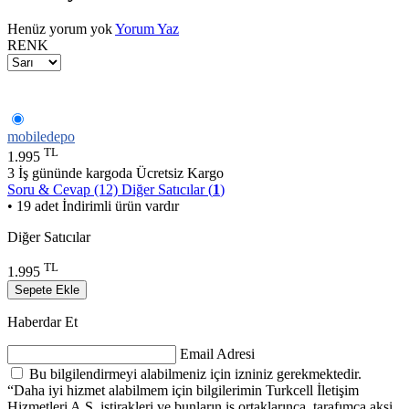
Henüz yorum yok
Yorum Yaz
RENK
mobiledepo
TL
1.995
3 İş gününde kargoda
Ücretsiz Kargo
Soru & Cevap (12)
Diğer Satıcılar (
1
)
• 19 adet İndirimli ürün vardır
Diğer Satıcılar
TL
1.995
Sepete Ekle
Haberdar Et
Email Adresi
Bu bilgilendirmeyi alabilmeniz için izniniz gerekmektedir.
“Daha iyi hizmet alabilmem için bilgilerimin Turkcell İletişim
Hizmetleri A.Ş, iştirakleri ve bunların iş ortaklarınca, tarafımca aksi