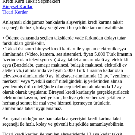
Kredi Kartı Taksit Seçenekleri
Bireysel Kartlar
Ticari Kartlar
Anlaşmalı olduğumuz bankalarla alışverişini kredi kartına taksit
seçeneği ile hızlı, kolay ve güvenli bir şekilde tamamlayabilirsin.
• Ödeme esnasında seçilen taksitlerde vade farkından dolayı tutar
farklılıkları görülebilir.
• Taksit üst sınırı bireysel kredi kartları ile yapılan elektronik eşya
alımlarında (Video, kamera, ses sistemleri, fiyatı 5.000 Türk lirasının
üzerinde olan televizyon vb) 4 ay, tablet alımlarında 6 ay, elektrikli
eşya (Buzdolabı, çamaşır makinesi, bulaşık makinesi, elektrikli ev
aletleri vb.) alımlarında ve fiyatı 5.000 Türk Lirasına kadar olan
televizyon alımlarında 9 ay, bilgisayar alımlarında 12 ay, “yenileme
merkezi” veya “yetkili satıcı” niteliğindeki iş yerlerinden alınan
yenilenmiş ürün niteliğinde olan cep telefonu alımlarında 12 ay
olarak olarak uygulanır. Bireysel kredi kartlarıyla gerçekleştirilecek
telekomünikasyon, hediye kart, hediye çeki ve benzeri şekillerde
herhangi somut bir mal veya hizmeti içermeyen ürünlerin
alımlarında taksit uygulanamaz.
Anlaşmalı olduğumuz bankalarla alışverişini kredi kartına taksit
seçeneği ile hızlı, kolay ve güvenli bir şekilde tamamlayabilirsin.
Ticari kredi kartları ile yapılan alışverişlerde 12 aya kadar taksit