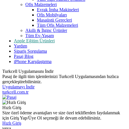
Ofis Malzemeleri
Evrak İmha Makineleri
Ofis Mobilyaları
Masaüstü Gereçleri
Tüm Ofis Malzemeleri
Akıllı & İlginç Ürünler
Tüm Ev-Yaşam
Apple Eğitim Ürünleri
Yardım
Sipariş Sorgulama
Pasaj Blog
iPhone Karşılaştırma
Turkcell Uygulamasını İndir
Pasaj ile ilgili tüm işlemlerinizi Turkcell Uygulamasından hızlıca
gerçekleştirebilirsiniz.
Uygulamayı İndir
turkcell.com.tr
Hızlı Giriş
Size özel ödeme avantajları ve size özel tekliflerden faydalanmak
için Giriş Yap/Üye Ol seçeneği ile devam edebilirsiniz.
Hızlı Giriş
veya