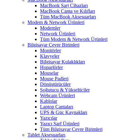
MacBook Şarj Cihazları
MacBook Çanta ve Kılıfları
Tüm MacBook Aksesuarları
Modem & Network Ürünleri
Modemler
Network Ürünleri
Tüm Modem & Network Ürünleri
Bilgisayar Çevre Birimleri
Monitörler
Klavyeler
BiIgisayar Kulaklıkları
Hoparlörler
Mouselar
Mouse Padleri
Dönüştürücüler
Soğutucu & Yükselticiler
Webcam Ürünleri
Kablolar
Laptop Çantaları
UPS & Güç Kaynakları
Yazıcılar
Yazıcı Sarf Ürünleri
Tüm Bilgisayar Çevre Birimleri
Tablet Aksesuarları