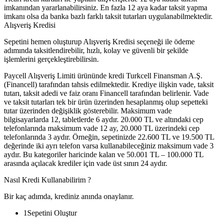
imkanından yararlanabilirsiniz. En fazla 12 aya kadar taksit yapma
imkanı olsa da banka bazlı farklı taksit tutarları uygulanabilmektedir.
Alışveriş Kredisi
Sepetini hemen oluşturup Alışveriş Kredisi seçeneği ile ödeme
adımında taksitlendirebilir, hızlı, kolay ve güvenli bir şekilde
işlemlerini gerçekleştirebilirsin.
Paycell Alışveriş Limiti ürününde kredi Turkcell Finansman A.Ş.
(Financell) tarafından tahsis edilmektedir. Krediye ilişkin vade, taksit
tutarı, taksit adedi ve faiz oranı Financell tarafından belirlenir. Vade
ve taksit tutarları tek bir ürün üzerinden hesaplanmış olup sepetteki
tutar üzerinden değişiklik gösterebilir. Maksimum vade
bilgisayarlarda 12, tabletlerde 6 aydır. 20.000 TL ve altındaki cep
telefonlarında maksimum vade 12 ay, 20.000 TL üzerindeki cep
telefonlarında 3 aydır. Örneğin, sepetinizde 22.600 TL ve 19.500 TL
değerinde iki ayrı telefon varsa kullanabileceğiniz maksimum vade 3
aydır. Bu kategoriler haricinde kalan ve 50.001 TL – 100.000 TL
arasında açılacak krediler için vade üst sınırı 24 aydır.
Nasıl Kredi Kullanabilirim ?
Bir kaç adımda, krediniz anında onaylanır.
1
Sepetini Oluştur