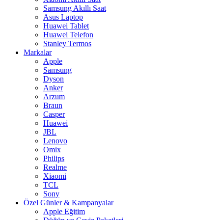
Samsung Akıllı Saat
Asus Laptop
Huawei Tablet
Huawei Telefon
Stanley Termos
Markalar
Apple
Samsung
Dyson
Anker
Arzum
Braun
Casper
Huawei
JBL
Lenovo
Omix
Philips
Realme
Xiaomi
TCL
Sony
Özel Günler & Kampanyalar
Apple Eğitim