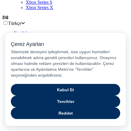
Xbox Series S
Xbox Series X
Dil
Türkçe
English
عربى
русский