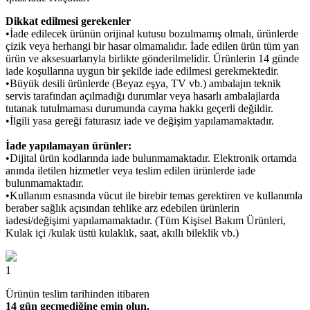
Dikkat edilmesi gerekenler
•İade edilecek ürünün orijinal kutusu bozulmamış olmalı, ürünlerde
çizik veya herhangi bir hasar olmamalıdır. İade edilen ürün tüm yan
ürün ve aksesuarlarıyla birlikte gönderilmelidir. Ürünlerin 14 günde
iade koşullarına uygun bir şekilde iade edilmesi gerekmektedir.
•Büyük desili ürünlerde (Beyaz eşya, TV vb.) ambalajın teknik
servis tarafından açılmadığı durumlar veya hasarlı ambalajlarda
tutanak tutulmaması durumunda cayma hakkı geçerli değildir.
•İlgili yasa gereği faturasız iade ve değişim yapılamamaktadır.
İade yapılamayan ürünler:
•Dijital ürün kodlarında iade bulunmamaktadır. Elektronik ortamda
anında iletilen hizmetler veya teslim edilen ürünlerde iade
bulunmamaktadır.
•Kullanım esnasında vücut ile birebir temas gerektiren ve kullanımla
beraber sağlık açısından tehlike arz edebilen ürünlerin
iadesi/değişimi yapılamamaktadır. (Tüm Kişisel Bakım Ürünleri,
Kulak içi /kulak üstü kulaklık, saat, akıllı bileklik vb.)
1
Ürünün teslim tarihinden itibaren
14 gün geçmediğine emin olun.