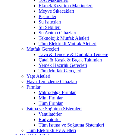
Tost Makineleri
Ekmek Kızartma Makineleri
Meyve Sıkacakları
Pişiriciler
Su Isıtıcıları
Su Sebilleri
Su Arıtma Cihazları
Teknolojik Mutfak Aletleri
Tüm Elektrikli Mutfak Aletleri
Mutfak Gereçleri
Tava & Tencere & Düdüklü Tencere
Çatal & Kaşık & Bıçak Takımları
Yemek Hazırlık Gereçleri
Tüm Mutfak Gereçleri
Yapı Aletleri
Hava Temizleme Cihazları
Fırınlar
Mikrodalga Fırınlar
Mini Fırınlar
Tüm Fırınlar
Isıtma ve Soğutma Sistemleri
Vantilatörler
Radyatörler
Tüm Isıtma ve Soğutma Sistemleri
Tüm Elektrikli Ev Aletleri