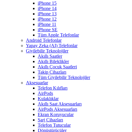
iPhone 15
iPhone 14
iPhone 13
iPhone 12
iPhone 11
iPhone SE
Tüm Apple Telefonlar
Android Telefonlar
Yapay Zeka (AI) Telefonlar
Giyilebilir Teknolojiler
Akıllı Saatler
Akıllı Bileklikler
Akıllı Çocuk Saatleri
Takip Cihazları
Tüm Giyilebilir Teknolojiler
Aksesuarlar
Telefon Kılıfları
AirPods
Kulaklıklar
Akıllı Saat Aksesuarları
AirPods Aksesuarları
Ekran Koruyucular
Şarj Cihazları
Telefon Tutucular
Dönüştürücüler