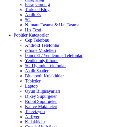
Pasaj Gaming
Turkcell Blog
Akıllı Ev
5G
Numara Taşıma & Hat Taşıma
Hız Testi
Popüler Kategoriler
Cep Telefonu
Android Telefonlar
iPhone Modelleri
İkinci El / Yenilenmiş Telefonlar
Yenilenmiş iPhone
5G Uyumlu Telefonlar
Akıllı Saatler
Bluetooth Kulaklıklar
Tabletler
Laptop
Oyun Bilgisayarları
Dikey Süpürgeler
Robot Süpürgeler
Kahve Makineleri
Televizyon
Airfryer
Kulaklıklar
Çocuk Akıllı Saat