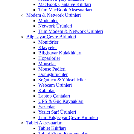
MacBook Çanta ve Kılıfları
Tüm MacBook Aksesuarları
Modem & Network Ürünleri
Modemler
Network Ürünleri
Tüm Modem & Network Ürünleri
Bilgisayar Çevre Birimleri
Monitörler
Klavyeler
BiIgisayar Kulaklıkları
Hoparlörler
Mouselar
Mouse Padleri
Dönüştürücüler
Soğutucu & Yükselticiler
Webcam Ürünleri
Kablolar
Laptop Çantaları
UPS & Güç Kaynakları
Yazıcılar
Yazıcı Sarf Ürünleri
Tüm Bilgisayar Çevre Birimleri
Tablet Aksesuarları
Tablet Kılıfları
Tablet Ekran Koruyucular