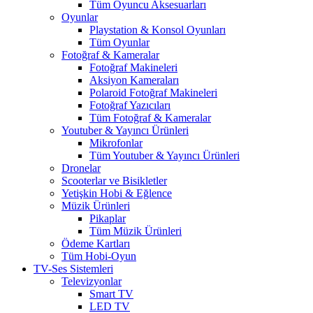
Tüm Oyuncu Aksesuarları
Oyunlar
Playstation & Konsol Oyunları
Tüm Oyunlar
Fotoğraf & Kameralar
Fotoğraf Makineleri
Aksiyon Kameraları
Polaroid Fotoğraf Makineleri
Fotoğraf Yazıcıları
Tüm Fotoğraf & Kameralar
Youtuber & Yayıncı Ürünleri
Mikrofonlar
Tüm Youtuber & Yayıncı Ürünleri
Dronelar
Scooterlar ve Bisikletler
Yetişkin Hobi & Eğlence
Müzik Ürünleri
Pikaplar
Tüm Müzik Ürünleri
Ödeme Kartları
Tüm Hobi-Oyun
TV-Ses Sistemleri
Televizyonlar
Smart TV
LED TV