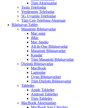
Tüm Aksesuarlar
Tuşlu Telefonlar
Yenilenmiş Telefonlar
5G Uyumlu Telefonlar
Tüm Cep Telefonu-Aksesuar
Bilgisayar-Tablet
Masaüstü Bilgisayarlar
Mac mini
iMac
Mac Studio
All-in-One Bilgisayarlar
Masaüstü Bilgisayarlar
Kasalar
Tüm Masaüstü Bilgisayarlar
Dizüstü Bilgisayarlar
MacBook
Laptoplar
Oyun Bilgisayarları
Tüm Dizüstü Bilgisayarlar
Tabletler
Apple Tabletler
Android Tabletler
Tüm Tabletler
MacBook Aksesuarları
MacBook Şarj Cihazları