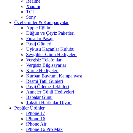
Realme
Xiaomi
TCL
Sony
Özel Günler & Kampanyalar
Apple Eğitim
Düğün ve Çeyiz Paketleri
Fırsatlar Pasajı
Pasaj Günleri
Uykusu Kaçanlar Kulübü
Sevgililer Günü Hediyeleri
Vergisiz Telefonlar
Vergisiz Bilgisayarlar
Karne Hediyeleri
Kurban Bayramı Kampanyası
Resmi Tatil Günleri
Pasaj Ödeme Teklifleri
Anneler Günü Hediyeleri
Babalar Günü
Taksitli Harikalar Diyarı
Popüler Ürünler
iPhone 17
iPhone 16
iPhone Air
iPhone 16 Pro Max