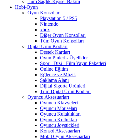
Tüm Sağlık-Kişisel Bakım
Hobi-Oyun
Oyun Konsolları
Playstation 5 / PS5
Nintendo
xbox
Diğer Oyun Konsolları
Tüm Oyun Konsolları
Dijital Ürün Kodları
Destek Kartları
Oyun Pinleri - Üyelikler
Spor - Dizi - Film Yayın Paketleri
Online Eğitim
Eğlence ve Müzik
Saklama Alanı
Dijital Sigorta Ürünleri
Tüm Dijital Ürün Kodları
Oyuncu Aksesuarları
Oyuncu Klavyeleri
Oyuncu Mouseları
Oyuncu Kulaklıkları
Oyuncu Koltukları
Oyuncu Joystickleri
Konsol Aksesuarları
Mobil Oyun Aksesuarları