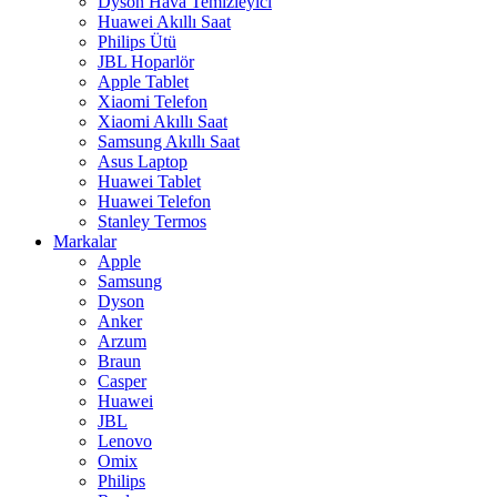
Dyson Hava Temizleyici
Huawei Akıllı Saat
Philips Ütü
JBL Hoparlör
Apple Tablet
Xiaomi Telefon
Xiaomi Akıllı Saat
Samsung Akıllı Saat
Asus Laptop
Huawei Tablet
Huawei Telefon
Stanley Termos
Markalar
Apple
Samsung
Dyson
Anker
Arzum
Braun
Casper
Huawei
JBL
Lenovo
Omix
Philips