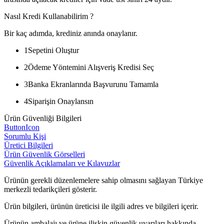
Nasıl Kredi Kullanabilirim ?
Bir kaç adımda, krediniz anında onaylanır.
1
Sepetini Oluştur
2
Ödeme Yöntemini Alışveriş Kredisi Seç
3
Banka Ekranlarında Başvurunu Tamamla
4
Siparişin Onaylansın
Ürün Güvenliği Bilgileri
ButtonIcon
Sorumlu Kişi
Üretici Bilgileri
Ürün Güvenlik Görselleri
Güvenlik Açıklamaları ve Kılavuzlar
Ürünün gerekli düzenlemelere sahip olmasını sağlayan Türkiye
merkezli tedarikçileri gösterir.
Ürün bilgileri, ürünün üreticisi ile ilgili adres ve bilgileri içerir.
Ürünün ambalajı ve ürüne ilişkin güvenlik uyarıları hakkında