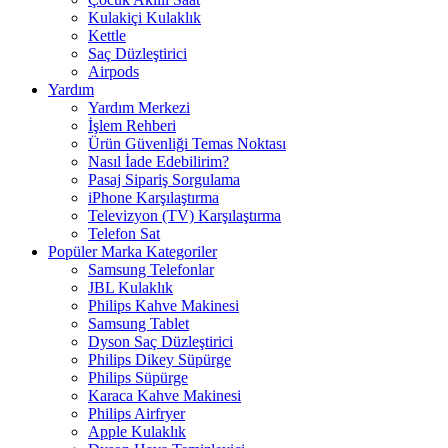
Kulakiçi Kulaklık
Kettle
Saç Düzleştirici
Airpods
Yardım
Yardım Merkezi
İşlem Rehberi
Ürün Güvenliği Temas Noktası
Nasıl İade Edebilirim?
Pasaj Sipariş Sorgulama
iPhone Karşılaştırma
Televizyon (TV) Karşılaştırma
Telefon Sat
Popüler Marka Kategoriler
Samsung Telefonlar
JBL Kulaklık
Philips Kahve Makinesi
Samsung Tablet
Dyson Saç Düzleştirici
Philips Dikey Süpürge
Philips Süpürge
Karaca Kahve Makinesi
Philips Airfryer
Apple Kulaklık