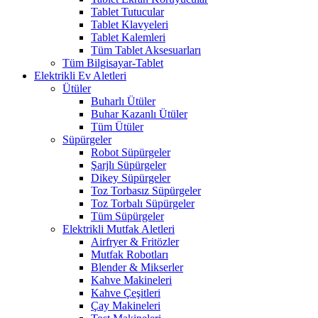
Tablet Tutucular
Tablet Klavyeleri
Tablet Kalemleri
Tüm Tablet Aksesuarları
Tüm Bilgisayar-Tablet
Elektrikli Ev Aletleri
Ütüler
Buharlı Ütüler
Buhar Kazanlı Ütüler
Tüm Ütüler
Süpürgeler
Robot Süpürgeler
Şarjlı Süpürgeler
Dikey Süpürgeler
Toz Torbasız Süpürgeler
Toz Torbalı Süpürgeler
Tüm Süpürgeler
Elektrikli Mutfak Aletleri
Airfryer & Fritözler
Mutfak Robotları
Blender & Mikserler
Kahve Makineleri
Kahve Çeşitleri
Çay Makineleri