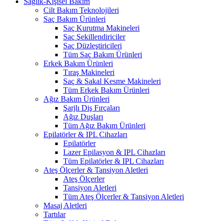
Sağlık-Kişisel Bakım
Cilt Bakım Teknolojileri
Saç Bakım Ürünleri
Saç Kurutma Makineleri
Saç Şekillendiriciler
Saç Düzleştiricileri
Tüm Saç Bakım Ürünleri
Erkek Bakım Ürünleri
Tıraş Makineleri
Saç & Sakal Kesme Makineleri
Tüm Erkek Bakım Ürünleri
Ağız Bakım Ürünleri
Şarjlı Diş Fırçaları
Ağız Duşları
Tüm Ağız Bakım Ürünleri
Epilatörler & IPL Cihazları
Epilatörler
Lazer Epilasyon & IPL Cihazları
Tüm Epilatörler & IPL Cihazları
Ateş Ölçerler & Tansiyon Aletleri
Ateş Ölçerler
Tansiyon Aletleri
Tüm Ateş Ölçerler & Tansiyon Aletleri
Masaj Aletleri
Tartılar