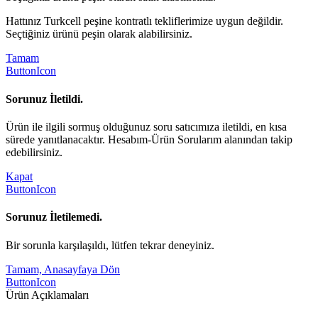
Hattınız Turkcell peşine kontratlı tekliflerimize uygun değildir.
Seçtiğiniz ürünü peşin olarak alabilirsiniz.
Tamam
ButtonIcon
Sorunuz İletildi.
Ürün ile ilgili sormuş olduğunuz soru satıcımıza iletildi, en kısa
sürede yanıtlanacaktır. Hesabım-Ürün Sorularım alanından takip
edebilirsiniz.
Kapat
ButtonIcon
Sorunuz İletilemedi.
Bir sorunla karşılaşıldı, lütfen tekrar deneyiniz.
Tamam, Anasayfaya Dön
ButtonIcon
Ürün Açıklamaları