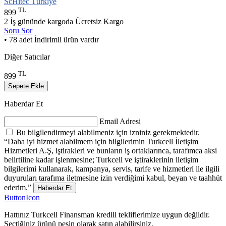
ScHitec Türkiye
TL
899
2 İş gününde kargoda
Ücretsiz Kargo
Soru Sor
• 78 adet İndirimli ürün vardır
Diğer Satıcılar
TL
899
Sepete Ekle
Haberdar Et
Email Adresi
Bu bilgilendirmeyi alabilmeniz için izniniz gerekmektedir.
“Daha iyi hizmet alabilmem için bilgilerimin Turkcell İletişim
Hizmetleri A.Ş, iştirakleri ve bunların iş ortaklarınca, tarafımca aksi
belirtiline kadar işlenmesine; Turkcell ve iştiraklerinin iletişim
bilgilerimi kullanarak, kampanya, servis, tarife ve hizmetleri ile ilgili
duyuruları tarafıma iletmesine izin verdiğimi kabul, beyan ve taahhüt
ederim.”
Haberdar Et
ButtonIcon
Hattınız Turkcell Finansman kredili tekliflerimize uygun değildir.
Seçtiğiniz ürünü peşin olarak satın alabilirsiniz.