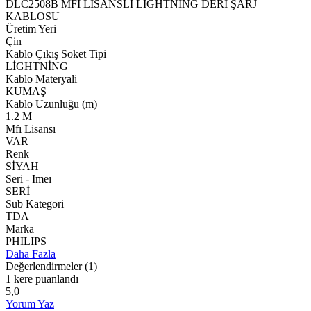
DLC2508B MFI LİSANSLI LİGHTNİNG DERİ ŞARJ
KABLOSU
Üretim Yeri
Çin
Kablo Çıkış Soket Tipi
LİGHTNİNG
Kablo Materyali
KUMAŞ
Kablo Uzunluğu (m)
1.2 M
Mfı Lisansı
VAR
Renk
SİYAH
Seri - Imeı
SERİ
Sub Kategori
TDA
Marka
PHILIPS
Daha Fazla
Değerlendirmeler
(1)
1 kere puanlandı
5,0
Yorum Yaz