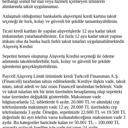
herhangi somut bir mal veya hizmeti içermeyen ürünlerin
alımlarında taksit uygulanamaz.
Anlaşmalı olduğumuz bankalarla alışverişini kredi kartına taksit
seçeneği ile hızlı, kolay ve güvenli bir şekilde tamamlayabilirsin.
Ticari kredi kartları ile yapılan alışverişlerde 12 aya kadar taksit
imkanından yararlanabilirsiniz. En fazla 12 aya kadar taksit yapma
imkanı olsa da banka bazlı farklı taksit tutarları uygulanabilmektedir.
Alışveriş Kredisi
Sepetini hemen oluşturup Alışveriş Kredisi seçeneği ile ödeme
adımında taksitlendirebilir, hızlı, kolay ve güvenli bir şekilde
işlemlerini gerçekleştirebilirsin.
Paycell Alışveriş Limiti ürününde kredi Turkcell Finansman A.Ş.
(Financell) tarafından tahsis edilmektedir. Krediye ilişkin vade, taksit
tutarı, taksit adedi ve faiz oranı Financell tarafından belirlenir. Vade
ve taksit tutarları tek bir ürün üzerinden hesaplanmış olup sepetteki
tutar üzerinden değişiklik gösterebilir. Maksimum vade
bilgisayarlarda 12, tabletlerde 6 aydır. 20.000 TL ve altındaki cep
telefonlarında maksimum vade 12 ay, 20.000 TL üzerindeki cep
telefonlarında 3 aydır. Örneğin, sepetinizde 22.600 TL ve 19.500 TL
değerinde iki ayrı telefon varsa kullanabileceğiniz maksimum vade 3
aydır. Bu kategoriler haricinde kalan ve 50.001 TL – 100.000 TL
arasında açılacak krediler için vade üst sınırı 24 aydır.