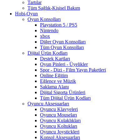
Tartılar
Tüm Sağlık-Kişisel Bakım
Hobi-Oyun
Oyun Konsolları
Playstation 5 / PS5
Nintendo
xbox
Diğer Oyun Konsolları
Tüm Oyun Konsolları
Dijital Ürün Kodları
Destek Kartları
Oyun Pinleri - Üyelikler
Spor - Dizi - Film Yayın Paketleri
Online Eğitim
Eğlence ve Müzik
Saklama Alanı
Dijital Sigorta Ürünleri
Tüm Dijital Ürün Kodları
Oyuncu Aksesuarları
Oyuncu Klavyeleri
Oyuncu Mouseları
Oyuncu Kulaklıkları
Oyuncu Koltukları
Oyuncu Joystickleri
Konsol Aksesuarları