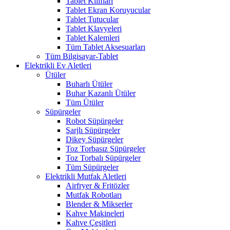
Tablet Kılıfları
Tablet Ekran Koruyucular
Tablet Tutucular
Tablet Klavyeleri
Tablet Kalemleri
Tüm Tablet Aksesuarları
Tüm Bilgisayar-Tablet
Elektrikli Ev Aletleri
Ütüler
Buharlı Ütüler
Buhar Kazanlı Ütüler
Tüm Ütüler
Süpürgeler
Robot Süpürgeler
Şarjlı Süpürgeler
Dikey Süpürgeler
Toz Torbasız Süpürgeler
Toz Torbalı Süpürgeler
Tüm Süpürgeler
Elektrikli Mutfak Aletleri
Airfryer & Fritözler
Mutfak Robotları
Blender & Mikserler
Kahve Makineleri
Kahve Çeşitleri