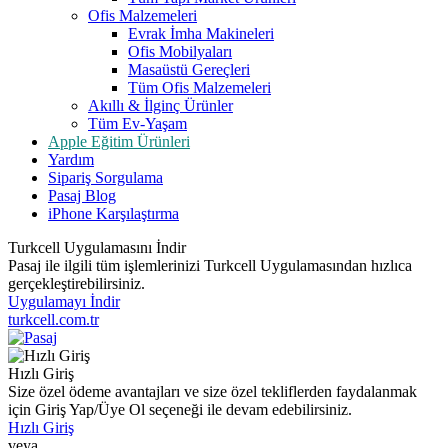
Ofis Malzemeleri
Evrak İmha Makineleri
Ofis Mobilyaları
Masaüstü Gereçleri
Tüm Ofis Malzemeleri
Akıllı & İlginç Ürünler
Tüm Ev-Yaşam
Apple Eğitim Ürünleri
Yardım
Sipariş Sorgulama
Pasaj Blog
iPhone Karşılaştırma
Turkcell Uygulamasını İndir
Pasaj ile ilgili tüm işlemlerinizi Turkcell Uygulamasından hızlıca
gerçekleştirebilirsiniz.
Uygulamayı İndir
turkcell.com.tr
Hızlı Giriş
Size özel ödeme avantajları ve size özel tekliflerden faydalanmak
için Giriş Yap/Üye Ol seçeneği ile devam edebilirsiniz.
Hızlı Giriş
veya