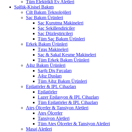
Tüm Elektrikli Ev Aletleri
Sağlık-Kişisel Bakım
Cilt Bakım Teknolojileri
Saç Bakım Ürünleri
Saç Kurutma Makineleri
Saç Şekillendiriciler
Saç Düzleştiricileri
Tüm Saç Bakım Ürünleri
Erkek Bakım Ürünleri
Tıraş Makineleri
Saç & Sakal Kesme Makineleri
Tüm Erkek Bakım Ürünleri
Ağız Bakım Ürünleri
Şarjlı Diş Fırçaları
Ağız Duşları
Tüm Ağız Bakım Ürünleri
Epilatörler & IPL Cihazları
Epilatörler
Lazer Epilasyon & IPL Cihazları
Tüm Epilatörler & IPL Cihazları
Ateş Ölçerler & Tansiyon Aletleri
Ateş Ölçerler
Tansiyon Aletleri
Tüm Ateş Ölçerler & Tansiyon Aletleri
Masaj Aletleri