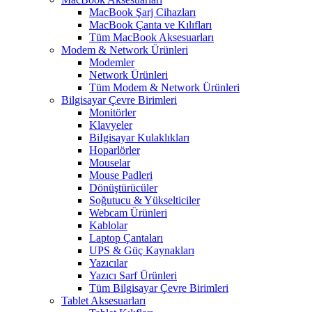
MacBook Şarj Cihazları
MacBook Çanta ve Kılıfları
Tüm MacBook Aksesuarları
Modem & Network Ürünleri
Modemler
Network Ürünleri
Tüm Modem & Network Ürünleri
Bilgisayar Çevre Birimleri
Monitörler
Klavyeler
BiIgisayar Kulaklıkları
Hoparlörler
Mouselar
Mouse Padleri
Dönüştürücüler
Soğutucu & Yükselticiler
Webcam Ürünleri
Kablolar
Laptop Çantaları
UPS & Güç Kaynakları
Yazıcılar
Yazıcı Sarf Ürünleri
Tüm Bilgisayar Çevre Birimleri
Tablet Aksesuarları