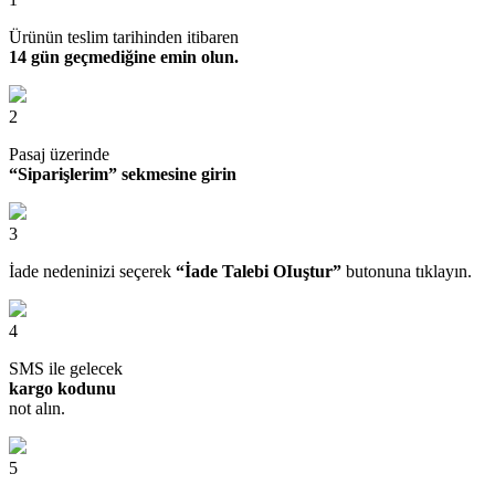
Ürünün teslim tarihinden itibaren
14 gün geçmediğine emin olun.
2
Pasaj üzerinde
“Siparişlerim” sekmesine girin
3
İade nedeninizi seçerek
“İade Talebi OIuştur”
butonuna tıklayın.
4
SMS ile gelecek
kargo kodunu
not alın.
5