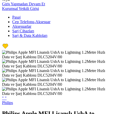
Giriş Yapmadan Devam Et
Kurumsal Yetkili Girişi
Pasaj
Cep Telefonu-Aksesuar
Aksesuarlar
Şarj Cihazları
Şarj & Data Kabloları
"
"
Philips
Philips Apple MFI Lisanslı UsbA to