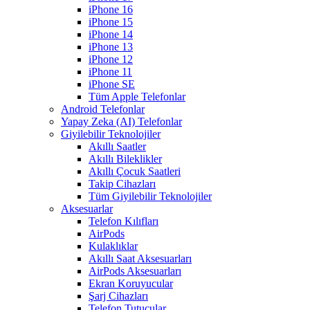
iPhone 16
iPhone 15
iPhone 14
iPhone 13
iPhone 12
iPhone 11
iPhone SE
Tüm Apple Telefonlar
Android Telefonlar
Yapay Zeka (AI) Telefonlar
Giyilebilir Teknolojiler
Akıllı Saatler
Akıllı Bileklikler
Akıllı Çocuk Saatleri
Takip Cihazları
Tüm Giyilebilir Teknolojiler
Aksesuarlar
Telefon Kılıfları
AirPods
Kulaklıklar
Akıllı Saat Aksesuarları
AirPods Aksesuarları
Ekran Koruyucular
Şarj Cihazları
Telefon Tutucular