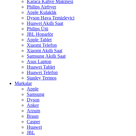
Karaca Kahve Makinesi
Philips Airfryer
Apple Kulaklık
Dyson Hava Temizleyici
Huawei Akıllı Saat
Philips Ütü
JBL Hoparlör
Apple Tablet
Xiaomi Telefon
Xiaomi Akıllı Saat
Samsung Akıllı Saat
Asus Laptop
Huawei Tablet
Huawei Telefon
Stanley Termos
Markalar
Apple
Samsung
Dyson
Anker
Arzum
Braun
Casper
Huawei
JBL