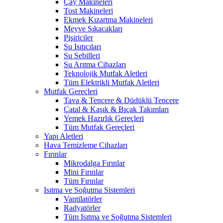
Çay Makineleri
Tost Makineleri
Ekmek Kızartma Makineleri
Meyve Sıkacakları
Pişiriciler
Su Isıtıcıları
Su Sebilleri
Su Arıtma Cihazları
Teknolojik Mutfak Aletleri
Tüm Elektrikli Mutfak Aletleri
Mutfak Gereçleri
Tava & Tencere & Düdüklü Tencere
Çatal & Kaşık & Bıçak Takımları
Yemek Hazırlık Gereçleri
Tüm Mutfak Gereçleri
Yapı Aletleri
Hava Temizleme Cihazları
Fırınlar
Mikrodalga Fırınlar
Mini Fırınlar
Tüm Fırınlar
Isıtma ve Soğutma Sistemleri
Vantilatörler
Radyatörler
Tüm Isıtma ve Soğutma Sistemleri