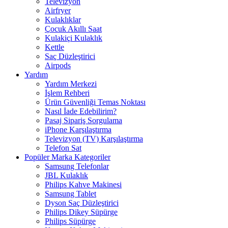
Televizyon
Airfryer
Kulaklıklar
Çocuk Akıllı Saat
Kulakiçi Kulaklık
Kettle
Saç Düzleştirici
Airpods
Yardım
Yardım Merkezi
İşlem Rehberi
Ürün Güvenliği Temas Noktası
Nasıl İade Edebilirim?
Pasaj Sipariş Sorgulama
iPhone Karşılaştırma
Televizyon (TV) Karşılaştırma
Telefon Sat
Popüler Marka Kategoriler
Samsung Telefonlar
JBL Kulaklık
Philips Kahve Makinesi
Samsung Tablet
Dyson Saç Düzleştirici
Philips Dikey Süpürge
Philips Süpürge