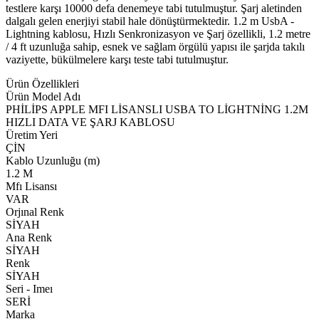
testlere karşı 10000 defa denemeye tabi tutulmuştur. Şarj aletinden
dalgalı gelen enerjiyi stabil hale dönüştürmektedir. 1.2 m UsbA -
Lightning kablosu, Hızlı Senkronizasyon ve Şarj özellikli, 1.2 metre
/ 4 ft uzunluğa sahip, esnek ve sağlam örgülü yapısı ile şarjda takılı
vaziyette, bükülmelere karşı teste tabi tutulmuştur.
Ürün Özellikleri
Ürün Model Adı
PHİLİPS APPLE MFI LİSANSLI USBA TO LİGHTNİNG 1.2M
HIZLI DATA VE ŞARJ KABLOSU
Üretim Yeri
ÇİN
Kablo Uzunluğu (m)
1.2 M
Mfı Lisansı
VAR
Orjınal Renk
SİYAH
Ana Renk
SİYAH
Renk
SİYAH
Seri - Imeı
SERİ
Marka