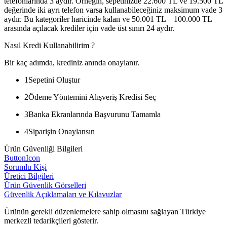
telefonlarında 3 aydır. Örneğin, sepetinizde 22.600 TL ve 19.500 TL
değerinde iki ayrı telefon varsa kullanabileceğiniz maksimum vade 3
aydır. Bu kategoriler haricinde kalan ve 50.001 TL – 100.000 TL
arasında açılacak krediler için vade üst sınırı 24 aydır.
Nasıl Kredi Kullanabilirim ?
Bir kaç adımda, krediniz anında onaylanır.
1
Sepetini Oluştur
2
Ödeme Yöntemini Alışveriş Kredisi Seç
3
Banka Ekranlarında Başvurunu Tamamla
4
Siparişin Onaylansın
Ürün Güvenliği Bilgileri
ButtonIcon
Sorumlu Kişi
Üretici Bilgileri
Ürün Güvenlik Görselleri
Güvenlik Açıklamaları ve Kılavuzlar
Ürünün gerekli düzenlemelere sahip olmasını sağlayan Türkiye
merkezli tedarikçileri gösterir.