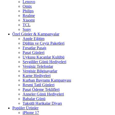
Lenovo
Omix
Philips
Realme
Xiaomi
TCL
Sony
Özel Günler & Kampanyalar
Apple Eğitim
Düğün ve Çeyiz Paketleri
Fırsatlar Pasajı
Pasaj Günleri
Uykusu Kaçanlar Kulübü
Sevgililer Günü Hediyeleri
Vergisiz Telefonlar
Vergisiz Bilgisayarlar
Karne Hediyeleri
Kurban Bayramı Kampanyası
Resmi Tatil Günleri
Pasaj Ödeme Teklifleri
Anneler Günü Hediyeleri
Babalar Günü
Taksitli Harikalar Diyarı
Popüler Ürünler
iPhone 17