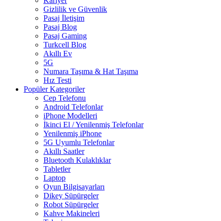
Kariyer
Gizlilik ve Güvenlik
Pasaj İletişim
Pasaj Blog
Pasaj Gaming
Turkcell Blog
Akıllı Ev
5G
Numara Taşıma & Hat Taşıma
Hız Testi
Popüler Kategoriler
Cep Telefonu
Android Telefonlar
iPhone Modelleri
İkinci El / Yenilenmiş Telefonlar
Yenilenmiş iPhone
5G Uyumlu Telefonlar
Akıllı Saatler
Bluetooth Kulaklıklar
Tabletler
Laptop
Oyun Bilgisayarları
Dikey Süpürgeler
Robot Süpürgeler
Kahve Makineleri