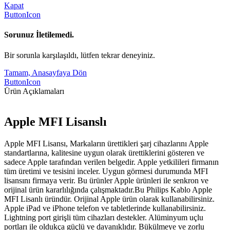
Kapat
ButtonIcon
Sorunuz İletilemedi.
Bir sorunla karşılaşıldı, lütfen tekrar deneyiniz.
Tamam, Anasayfaya Dön
ButtonIcon
Ürün Açıklamaları
Apple MFI Lisanslı
Apple MFI Lisansı, Markaların ürettikleri şarj cihazlarını Apple
standartlarına, kalitesine uygun olarak ürettiklerini gösteren ve
sadece Apple tarafından verilen belgedir. Apple yetkilileri firmanın
tüm üretimi ve tesisini inceler. Uygun görmesi durumunda MFI
lisansını firmaya verir. Bu ürünler Apple ürünleri ile senkron ve
orijinal ürün kararlılığında çalışmaktadır.Bu Philips Kablo Apple
MFI Lisanlı üründür. Orijinal Apple ürün olarak kullanabilirsiniz.
Apple iPad ve iPhone telefon ve tabletlerinde kullanabilirsiniz.
Lightning port girişli tüm cihazları destekler. Alüminyum uçlu
portları ile oldukça güçlü ve dayanıklıdır. Bükülmeye ve zorlu