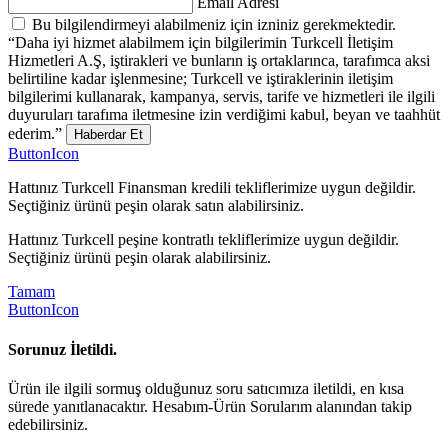
Email Adresi
Bu bilgilendirmeyi alabilmeniz için izniniz gerekmektedir.
“Daha iyi hizmet alabilmem için bilgilerimin Turkcell İletişim
Hizmetleri A.Ş, iştirakleri ve bunların iş ortaklarınca, tarafımca aksi
belirtiline kadar işlenmesine; Turkcell ve iştiraklerinin iletişim
bilgilerimi kullanarak, kampanya, servis, tarife ve hizmetleri ile ilgili
duyuruları tarafıma iletmesine izin verdiğimi kabul, beyan ve taahhüt
ederim.”
Haberdar Et
ButtonIcon
Hattınız Turkcell Finansman kredili tekliflerimize uygun değildir.
Seçtiğiniz ürünü peşin olarak satın alabilirsiniz.
Hattınız Turkcell peşine kontratlı tekliflerimize uygun değildir.
Seçtiğiniz ürünü peşin olarak alabilirsiniz.
Tamam
ButtonIcon
Sorunuz İletildi.
Ürün ile ilgili sormuş olduğunuz soru satıcımıza iletildi, en kısa
sürede yanıtlanacaktır. Hesabım-Ürün Sorularım alanından takip
edebilirsiniz.