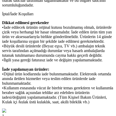
olarak satıcılar tarafından sağlanmaktadır ve bu bilgiler satıcının
sorumluluğundadır.
İptal/İade Koşulları
Dikkat edilmesi gerekenler
•İade edilecek ürünün orijinal kutusu bozulmamış olmalı, ürünlerde
çizik veya herhangi bir hasar olmamalıdır. İade edilen ürün tüm yan
ürün ve aksesuarlarıyla birlikte gönderilmelidir. Ürünlerin 14 günde
iade koşullarına uygun bir şekilde iade edilmesi gerekmektedir.
•Büyük desili ürünlerde (Beyaz eşya, TV vb.) ambalajın teknik
servis tarafından açılmadığı durumlar veya hasarlı ambalajlarda
tutanak tutulmaması durumunda cayma hakkı geçerli değildir.
•İlgili yasa gereği faturasız iade ve değişim yapılamamaktadır.
İade yapılamayan ürünler:
•Dijital ürün kodlarında iade bulunmamaktadır. Elektronik ortamda
anında iletilen hizmetler veya teslim edilen ürünlerde iade
bulunmamaktadır.
•Kullanım esnasında vücut ile birebir temas gerektiren ve kullanımla
beraber sağlık açısından tehlike arz edebilen ürünlerin
iadesi/değişimi yapılamamaktadır. (Tüm Kişisel Bakım Ürünleri,
Kulak içi /kulak üstü kulaklık, saat, akıllı bileklik vb.)
1