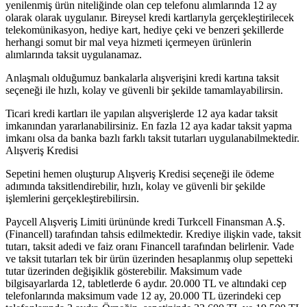
yenilenmiş ürün niteliğinde olan cep telefonu alımlarında 12 ay
olarak olarak uygulanır. Bireysel kredi kartlarıyla gerçekleştirilecek
telekomünikasyon, hediye kart, hediye çeki ve benzeri şekillerde
herhangi somut bir mal veya hizmeti içermeyen ürünlerin
alımlarında taksit uygulanamaz.
Anlaşmalı olduğumuz bankalarla alışverişini kredi kartına taksit
seçeneği ile hızlı, kolay ve güvenli bir şekilde tamamlayabilirsin.
Ticari kredi kartları ile yapılan alışverişlerde 12 aya kadar taksit
imkanından yararlanabilirsiniz. En fazla 12 aya kadar taksit yapma
imkanı olsa da banka bazlı farklı taksit tutarları uygulanabilmektedir.
Alışveriş Kredisi
Sepetini hemen oluşturup Alışveriş Kredisi seçeneği ile ödeme
adımında taksitlendirebilir, hızlı, kolay ve güvenli bir şekilde
işlemlerini gerçekleştirebilirsin.
Paycell Alışveriş Limiti ürününde kredi Turkcell Finansman A.Ş.
(Financell) tarafından tahsis edilmektedir. Krediye ilişkin vade, taksit
tutarı, taksit adedi ve faiz oranı Financell tarafından belirlenir. Vade
ve taksit tutarları tek bir ürün üzerinden hesaplanmış olup sepetteki
tutar üzerinden değişiklik gösterebilir. Maksimum vade
bilgisayarlarda 12, tabletlerde 6 aydır. 20.000 TL ve altındaki cep
telefonlarında maksimum vade 12 ay, 20.000 TL üzerindeki cep