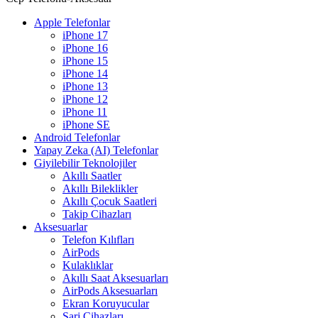
Apple Telefonlar
iPhone 17
iPhone 16
iPhone 15
iPhone 14
iPhone 13
iPhone 12
iPhone 11
iPhone SE
Android Telefonlar
Yapay Zeka (AI) Telefonlar
Giyilebilir Teknolojiler
Akıllı Saatler
Akıllı Bileklikler
Akıllı Çocuk Saatleri
Takip Cihazları
Aksesuarlar
Telefon Kılıfları
AirPods
Kulaklıklar
Akıllı Saat Aksesuarları
AirPods Aksesuarları
Ekran Koruyucular
Şarj Cihazları