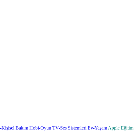
k-Kişisel Bakım
Hobi-Oyun
TV-Ses Sistemleri
Ev-Yaşam
Apple Eğitim