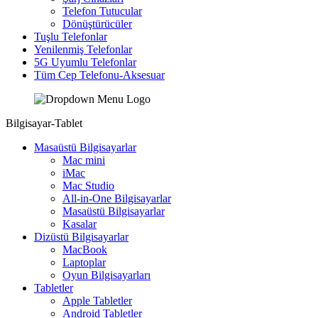
Telefon Tutucular
Dönüştürücüler
Tuşlu Telefonlar
Yenilenmiş Telefonlar
5G Uyumlu Telefonlar
Tüm Cep Telefonu-Aksesuar
Bilgisayar-Tablet
Masaüstü Bilgisayarlar
Mac mini
iMac
Mac Studio
All-in-One Bilgisayarlar
Masaüstü Bilgisayarlar
Kasalar
Dizüstü Bilgisayarlar
MacBook
Laptoplar
Oyun Bilgisayarları
Tabletler
Apple Tabletler
Android Tabletler