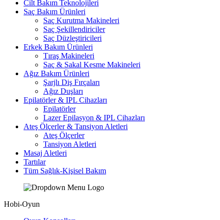
Cilt Bakım Teknolojileri
Saç Bakım Ürünleri
Saç Kurutma Makineleri
Saç Şekillendiriciler
Saç Düzleştiricileri
Erkek Bakım Ürünleri
Tıraş Makineleri
Saç & Sakal Kesme Makineleri
Ağız Bakım Ürünleri
Şarjlı Diş Fırçaları
Ağız Duşları
Epilatörler & IPL Cihazları
Epilatörler
Lazer Epilasyon & IPL Cihazları
Ateş Ölçerler & Tansiyon Aletleri
Ateş Ölçerler
Tansiyon Aletleri
Masaj Aletleri
Tartılar
Tüm Sağlık-Kişisel Bakım
Hobi-Oyun