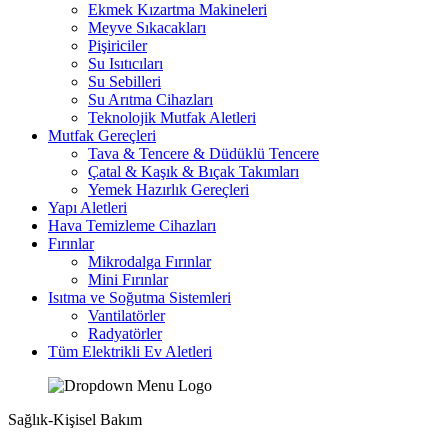
Ekmek Kızartma Makineleri
Meyve Sıkacakları
Pişiriciler
Su Isıtıcıları
Su Sebilleri
Su Arıtma Cihazları
Teknolojik Mutfak Aletleri
Mutfak Gereçleri
Tava & Tencere & Düdüklü Tencere
Çatal & Kaşık & Bıçak Takımları
Yemek Hazırlık Gereçleri
Yapı Aletleri
Hava Temizleme Cihazları
Fırınlar
Mikrodalga Fırınlar
Mini Fırınlar
Isıtma ve Soğutma Sistemleri
Vantilatörler
Radyatörler
Tüm Elektrikli Ev Aletleri
Sağlık-Kişisel Bakım