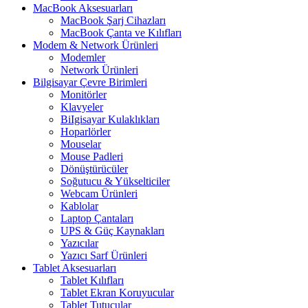
MacBook Aksesuarları
MacBook Şarj Cihazları
MacBook Çanta ve Kılıfları
Modem & Network Ürünleri
Modemler
Network Ürünleri
Bilgisayar Çevre Birimleri
Monitörler
Klavyeler
BiIgisayar Kulaklıkları
Hoparlörler
Mouselar
Mouse Padleri
Dönüştürücüler
Soğutucu & Yükselticiler
Webcam Ürünleri
Kablolar
Laptop Çantaları
UPS & Güç Kaynakları
Yazıcılar
Yazıcı Sarf Ürünleri
Tablet Aksesuarları
Tablet Kılıfları
Tablet Ekran Koruyucular
Tablet Tutucular