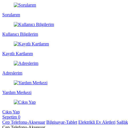
Sorularım
Kullanıcı Bilgilerim
Kayıtlı Kartlarım
Adreslerim
Yardım Merkezi
Çıkış Yap
Sepetim
0
Cep Telefonu-Aksesuar
Bilgisayar-Tablet
Elektrikli Ev Aletleri
Sağlı
Cep Telefonu-Aksesuar