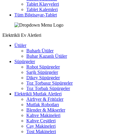
Tablet Klavyeleri
Tablet Kalemleri
Tüm Bilgisayar-Tablet
Elektrikli Ev Aletleri
Ütüler
Buharlı Ütüler
Buhar Kazanlı Ütüler
Süpürgeler
Robot Süpürgeler
Şarjlı Süpürgeler
Dikey Süpürgeler
Toz Torbasız Süpürgeler
Toz Torbalı Süpürgeler
Elektrikli Mutfak Aletleri
Airfryer & Fritözler
Mutfak Robotları
Blender & Mikserler
Kahve Makineleri
Kahve Çeşitleri
Çay Makineleri
Tost Makineleri