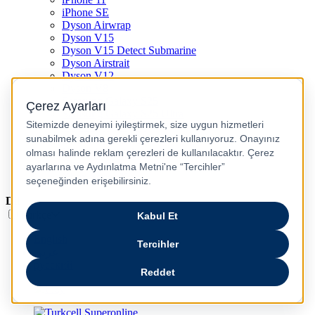
iPhone SE
Dyson Airwrap
Dyson V15
Dyson V15 Detect Submarine
Dyson Airstrait
Dyson V12
Dyson V8
Samsung Galaxy S25
Samsung Galaxy S25 Ultra
PS5 / Playstation 5
PS4 / Playstation 4
Nintendo Switch
Xbox Series S
Xbox Series X
Dil
Türkçe
English
عربى
русский