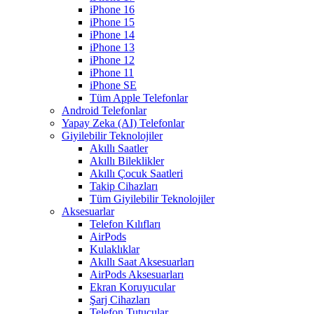
iPhone 16
iPhone 15
iPhone 14
iPhone 13
iPhone 12
iPhone 11
iPhone SE
Tüm Apple Telefonlar
Android Telefonlar
Yapay Zeka (AI) Telefonlar
Giyilebilir Teknolojiler
Akıllı Saatler
Akıllı Bileklikler
Akıllı Çocuk Saatleri
Takip Cihazları
Tüm Giyilebilir Teknolojiler
Aksesuarlar
Telefon Kılıfları
AirPods
Kulaklıklar
Akıllı Saat Aksesuarları
AirPods Aksesuarları
Ekran Koruyucular
Şarj Cihazları
Telefon Tutucular