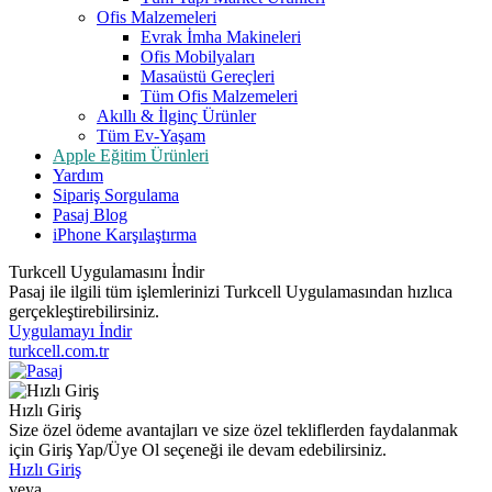
Ofis Malzemeleri
Evrak İmha Makineleri
Ofis Mobilyaları
Masaüstü Gereçleri
Tüm Ofis Malzemeleri
Akıllı & İlginç Ürünler
Tüm Ev-Yaşam
Apple Eğitim Ürünleri
Yardım
Sipariş Sorgulama
Pasaj Blog
iPhone Karşılaştırma
Turkcell Uygulamasını İndir
Pasaj ile ilgili tüm işlemlerinizi Turkcell Uygulamasından hızlıca
gerçekleştirebilirsiniz.
Uygulamayı İndir
turkcell.com.tr
Hızlı Giriş
Size özel ödeme avantajları ve size özel tekliflerden faydalanmak
için Giriş Yap/Üye Ol seçeneği ile devam edebilirsiniz.
Hızlı Giriş
veya