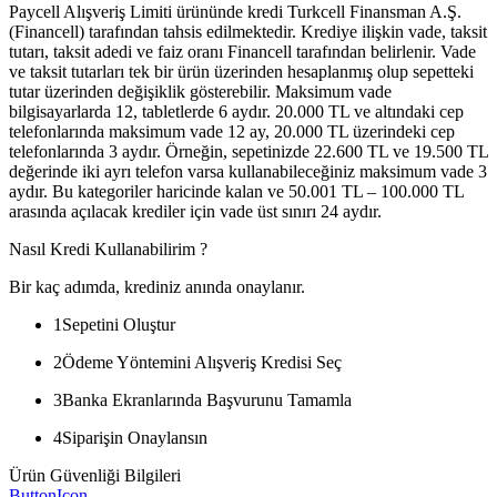
Paycell Alışveriş Limiti ürününde kredi Turkcell Finansman A.Ş.
(Financell) tarafından tahsis edilmektedir. Krediye ilişkin vade, taksit
tutarı, taksit adedi ve faiz oranı Financell tarafından belirlenir. Vade
ve taksit tutarları tek bir ürün üzerinden hesaplanmış olup sepetteki
tutar üzerinden değişiklik gösterebilir. Maksimum vade
bilgisayarlarda 12, tabletlerde 6 aydır. 20.000 TL ve altındaki cep
telefonlarında maksimum vade 12 ay, 20.000 TL üzerindeki cep
telefonlarında 3 aydır. Örneğin, sepetinizde 22.600 TL ve 19.500 TL
değerinde iki ayrı telefon varsa kullanabileceğiniz maksimum vade 3
aydır. Bu kategoriler haricinde kalan ve 50.001 TL – 100.000 TL
arasında açılacak krediler için vade üst sınırı 24 aydır.
Nasıl Kredi Kullanabilirim ?
Bir kaç adımda, krediniz anında onaylanır.
1
Sepetini Oluştur
2
Ödeme Yöntemini Alışveriş Kredisi Seç
3
Banka Ekranlarında Başvurunu Tamamla
4
Siparişin Onaylansın
Ürün Güvenliği Bilgileri
ButtonIcon