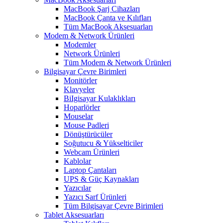
MacBook Şarj Cihazları
MacBook Çanta ve Kılıfları
Tüm MacBook Aksesuarları
Modem & Network Ürünleri
Modemler
Network Ürünleri
Tüm Modem & Network Ürünleri
Bilgisayar Çevre Birimleri
Monitörler
Klavyeler
BiIgisayar Kulaklıkları
Hoparlörler
Mouselar
Mouse Padleri
Dönüştürücüler
Soğutucu & Yükselticiler
Webcam Ürünleri
Kablolar
Laptop Çantaları
UPS & Güç Kaynakları
Yazıcılar
Yazıcı Sarf Ürünleri
Tüm Bilgisayar Çevre Birimleri
Tablet Aksesuarları