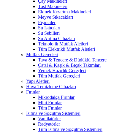
Çay Makineleri
Tost Makineleri
Ekmek Kızartma Makineleri
Meyve Sıkacakları
Pişiriciler
Su Isıtıcıları
Su Sebilleri
Su Arıtma Cihazları
Teknolojik Mutfak Aletleri
Tüm Elektrikli Mutfak Aletleri
Mutfak Gereçleri
Tava & Tencere & Düdüklü Tencere
Çatal & Kaşık & Bıçak Takımları
Yemek Hazırlık Gereçleri
Tüm Mutfak Gereçleri
Yapı Aletleri
Hava Temizleme Cihazları
Fırınlar
Mikrodalga Fırınlar
Mini Fırınlar
Tüm Fırınlar
Isıtma ve Soğutma Sistemleri
Vantilatörler
Radyatörler
Tüm Isıtma ve Soğutma Sistemleri