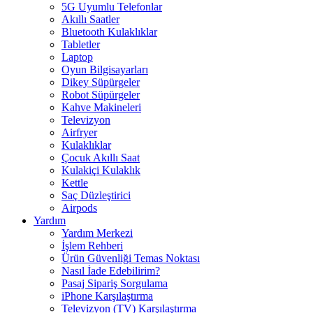
5G Uyumlu Telefonlar
Akıllı Saatler
Bluetooth Kulaklıklar
Tabletler
Laptop
Oyun Bilgisayarları
Dikey Süpürgeler
Robot Süpürgeler
Kahve Makineleri
Televizyon
Airfryer
Kulaklıklar
Çocuk Akıllı Saat
Kulakiçi Kulaklık
Kettle
Saç Düzleştirici
Airpods
Yardım
Yardım Merkezi
İşlem Rehberi
Ürün Güvenliği Temas Noktası
Nasıl İade Edebilirim?
Pasaj Sipariş Sorgulama
iPhone Karşılaştırma
Televizyon (TV) Karşılaştırma