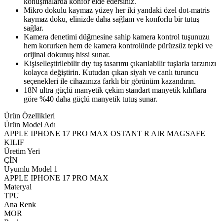
konuşmalarda konfor elde edersiniz.
Mikro dokulu kaymaz yüzey her iki yandaki özel dot-matris
kaymaz doku, elinizde daha sağlam ve konforlu bir tutuş
sağlar.
Kamera denetimi düğmesine sahip kamera kontrol tuşunuzu
hem korurken hem de kamera kontrolünde pürüzsüz tepki ve
orijinal dokunuş hissi sunar.
Kişiselleştirilebilir dıy tuş tasarımı çıkarılabilir tuşlarla tarzınızı
kolayca değiştirin. Kutudan çıkan siyah ve canlı turuncu
seçenekleri ile cihazınıza farklı bir görünüm kazandırın.
18N ultra güçlü manyetik çekim standart manyetik kılıflara
göre %40 daha güçlü manyetik tutuş sunar.
Ürün Özellikleri
Ürün Model Adı
APPLE IPHONE 17 PRO MAX OSTANT R AIR MAGSAFE
KILIF
Üretim Yeri
ÇİN
Uyumlu Model 1
APPLE IPHONE 17 PRO MAX
Materyal
TPU
Ana Renk
MOR