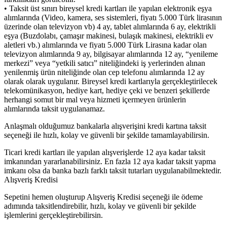
• Taksit üst sınırı bireysel kredi kartları ile yapılan elektronik eşya
alımlarında (Video, kamera, ses sistemleri, fiyatı 5.000 Türk lirasının
üzerinde olan televizyon vb) 4 ay, tablet alımlarında 6 ay, elektrikli
eşya (Buzdolabı, çamaşır makinesi, bulaşık makinesi, elektrikli ev
aletleri vb.) alımlarında ve fiyatı 5.000 Türk Lirasına kadar olan
televizyon alımlarında 9 ay, bilgisayar alımlarında 12 ay, “yenileme
merkezi” veya “yetkili satıcı” niteliğindeki iş yerlerinden alınan
yenilenmiş ürün niteliğinde olan cep telefonu alımlarında 12 ay
olarak olarak uygulanır. Bireysel kredi kartlarıyla gerçekleştirilecek
telekomünikasyon, hediye kart, hediye çeki ve benzeri şekillerde
herhangi somut bir mal veya hizmeti içermeyen ürünlerin
alımlarında taksit uygulanamaz.
Anlaşmalı olduğumuz bankalarla alışverişini kredi kartına taksit
seçeneği ile hızlı, kolay ve güvenli bir şekilde tamamlayabilirsin.
Ticari kredi kartları ile yapılan alışverişlerde 12 aya kadar taksit
imkanından yararlanabilirsiniz. En fazla 12 aya kadar taksit yapma
imkanı olsa da banka bazlı farklı taksit tutarları uygulanabilmektedir.
Alışveriş Kredisi
Sepetini hemen oluşturup Alışveriş Kredisi seçeneği ile ödeme
adımında taksitlendirebilir, hızlı, kolay ve güvenli bir şekilde
işlemlerini gerçekleştirebilirsin.