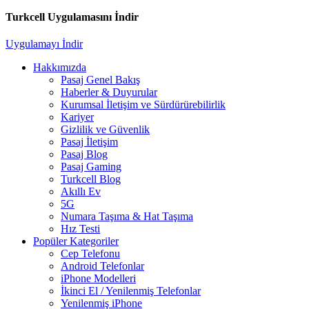
Turkcell Uygulamasını İndir
Uygulamayı İndir
Hakkımızda
Pasaj Genel Bakış
Haberler & Duyurular
Kurumsal İletişim ve Sürdürürebilirlik
Kariyer
Gizlilik ve Güvenlik
Pasaj İletişim
Pasaj Blog
Pasaj Gaming
Turkcell Blog
Akıllı Ev
5G
Numara Taşıma & Hat Taşıma
Hız Testi
Popüler Kategoriler
Cep Telefonu
Android Telefonlar
iPhone Modelleri
İkinci El / Yenilenmiş Telefonlar
Yenilenmiş iPhone