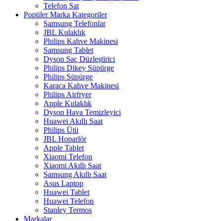
Telefon Sat
Popüler Marka Kategoriler
Samsung Telefonlar
JBL Kulaklık
Philips Kahve Makinesi
Samsung Tablet
Dyson Saç Düzleştirici
Philips Dikey Süpürge
Philips Süpürge
Karaca Kahve Makinesi
Philips Airfryer
Apple Kulaklık
Dyson Hava Temizleyici
Huawei Akıllı Saat
Philips Ütü
JBL Hoparlör
Apple Tablet
Xiaomi Telefon
Xiaomi Akıllı Saat
Samsung Akıllı Saat
Asus Laptop
Huawei Tablet
Huawei Telefon
Stanley Termos
Markalar