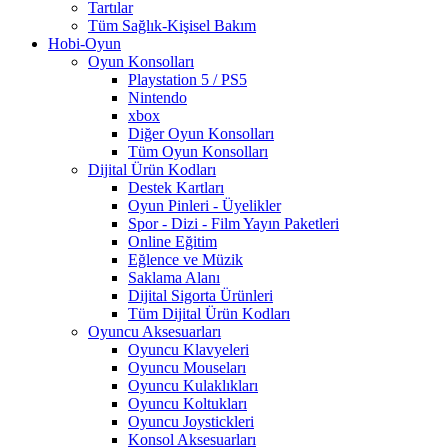
Tartılar
Tüm Sağlık-Kişisel Bakım
Hobi-Oyun
Oyun Konsolları
Playstation 5 / PS5
Nintendo
xbox
Diğer Oyun Konsolları
Tüm Oyun Konsolları
Dijital Ürün Kodları
Destek Kartları
Oyun Pinleri - Üyelikler
Spor - Dizi - Film Yayın Paketleri
Online Eğitim
Eğlence ve Müzik
Saklama Alanı
Dijital Sigorta Ürünleri
Tüm Dijital Ürün Kodları
Oyuncu Aksesuarları
Oyuncu Klavyeleri
Oyuncu Mouseları
Oyuncu Kulaklıkları
Oyuncu Koltukları
Oyuncu Joystickleri
Konsol Aksesuarları