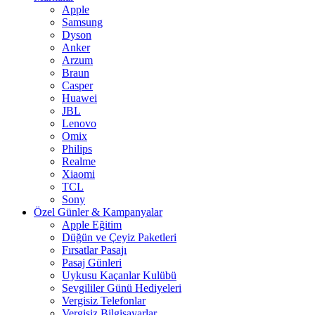
Apple
Samsung
Dyson
Anker
Arzum
Braun
Casper
Huawei
JBL
Lenovo
Omix
Philips
Realme
Xiaomi
TCL
Sony
Özel Günler & Kampanyalar
Apple Eğitim
Düğün ve Çeyiz Paketleri
Fırsatlar Pasajı
Pasaj Günleri
Uykusu Kaçanlar Kulübü
Sevgililer Günü Hediyeleri
Vergisiz Telefonlar
Vergisiz Bilgisayarlar