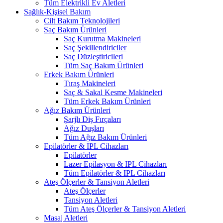
Tüm Elektrikli Ev Aletleri
Sağlık-Kişisel Bakım
Cilt Bakım Teknolojileri
Saç Bakım Ürünleri
Saç Kurutma Makineleri
Saç Şekillendiriciler
Saç Düzleştiricileri
Tüm Saç Bakım Ürünleri
Erkek Bakım Ürünleri
Tıraş Makineleri
Saç & Sakal Kesme Makineleri
Tüm Erkek Bakım Ürünleri
Ağız Bakım Ürünleri
Şarjlı Diş Fırçaları
Ağız Duşları
Tüm Ağız Bakım Ürünleri
Epilatörler & IPL Cihazları
Epilatörler
Lazer Epilasyon & IPL Cihazları
Tüm Epilatörler & IPL Cihazları
Ateş Ölçerler & Tansiyon Aletleri
Ateş Ölçerler
Tansiyon Aletleri
Tüm Ateş Ölçerler & Tansiyon Aletleri
Masaj Aletleri