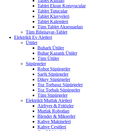
Tablet Kılıfları
Tablet Ekran Koruyucular
Tablet Tutucular
Tablet Klavyeleri
Tablet Kalemleri
Tüm Tablet Aksesuarları
Tüm Bilgisayar-Tablet
Elektrikli Ev Aletleri
Ütüler
Buharlı Ütüler
Buhar Kazanlı Ütüler
Tüm Ütüler
Süpürgeler
Robot Süpürgeler
Şarjlı Süpürgeler
Dikey Süpürgeler
Toz Torbasız Süpürgeler
Toz Torbalı Süpürgeler
Tüm Süpürgeler
Elektrikli Mutfak Aletleri
Airfryer & Fritözler
Mutfak Robotları
Blender & Mikserler
Kahve Makineleri
Kahve Çeşitleri