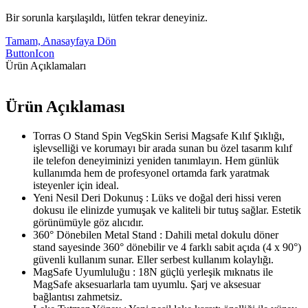
Bir sorunla karşılaşıldı, lütfen tekrar deneyiniz.
Tamam, Anasayfaya Dön
ButtonIcon
Ürün Açıklamaları
Ürün Açıklaması
Torras O Stand Spin VegSkin Serisi Magsafe Kılıf Şıklığı,
işlevselliği ve korumayı bir arada sunan bu özel tasarım kılıf
ile telefon deneyiminizi yeniden tanımlayın. Hem günlük
kullanımda hem de profesyonel ortamda fark yaratmak
isteyenler için ideal.
Yeni Nesil Deri Dokunuş : Lüks ve doğal deri hissi veren
dokusu ile elinizde yumuşak ve kaliteli bir tutuş sağlar. Estetik
görünümüyle göz alıcıdır.
360° Dönebilen Metal Stand : Dahili metal dokulu döner
stand sayesinde 360° dönebilir ve 4 farklı sabit açıda (4 x 90°)
güvenli kullanım sunar. Eller serbest kullanım kolaylığı.
MagSafe Uyumluluğu : 18N güçlü yerleşik mıknatıs ile
MagSafe aksesuarlarla tam uyumlu. Şarj ve aksesuar
bağlantısı zahmetsiz.