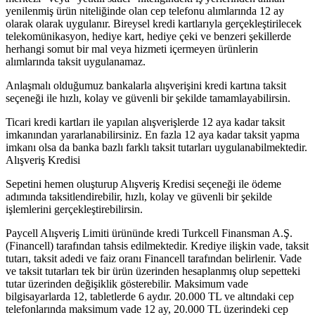
yenilenmiş ürün niteliğinde olan cep telefonu alımlarında 12 ay
olarak olarak uygulanır. Bireysel kredi kartlarıyla gerçekleştirilecek
telekomünikasyon, hediye kart, hediye çeki ve benzeri şekillerde
herhangi somut bir mal veya hizmeti içermeyen ürünlerin
alımlarında taksit uygulanamaz.
Anlaşmalı olduğumuz bankalarla alışverişini kredi kartına taksit
seçeneği ile hızlı, kolay ve güvenli bir şekilde tamamlayabilirsin.
Ticari kredi kartları ile yapılan alışverişlerde 12 aya kadar taksit
imkanından yararlanabilirsiniz. En fazla 12 aya kadar taksit yapma
imkanı olsa da banka bazlı farklı taksit tutarları uygulanabilmektedir.
Alışveriş Kredisi
Sepetini hemen oluşturup Alışveriş Kredisi seçeneği ile ödeme
adımında taksitlendirebilir, hızlı, kolay ve güvenli bir şekilde
işlemlerini gerçekleştirebilirsin.
Paycell Alışveriş Limiti ürününde kredi Turkcell Finansman A.Ş.
(Financell) tarafından tahsis edilmektedir. Krediye ilişkin vade, taksit
tutarı, taksit adedi ve faiz oranı Financell tarafından belirlenir. Vade
ve taksit tutarları tek bir ürün üzerinden hesaplanmış olup sepetteki
tutar üzerinden değişiklik gösterebilir. Maksimum vade
bilgisayarlarda 12, tabletlerde 6 aydır. 20.000 TL ve altındaki cep
telefonlarında maksimum vade 12 ay, 20.000 TL üzerindeki cep