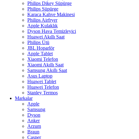
Philips Dikey Süpürge
Philips Süpürge
Karaca Kahve Makinesi
Philips Airfryer
Apple Kulaklık
Dyson Hava Temizleyici
Huawei Akıllı Saat
Philips Ütü
JBL Hoparlör
Apple Tablet
Xiaomi Telefon
Xiaomi Akıllı Saat
Samsung Akıllı Saat
Asus Laptop
Huawei Tablet
Huawei Telefon
Stanley Termos
Markalar
Apple
Samsung
Dyson
Anker
Arzum
Braun
Casper