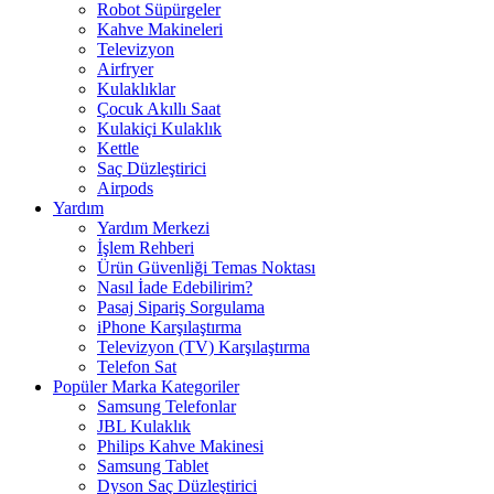
Robot Süpürgeler
Kahve Makineleri
Televizyon
Airfryer
Kulaklıklar
Çocuk Akıllı Saat
Kulakiçi Kulaklık
Kettle
Saç Düzleştirici
Airpods
Yardım
Yardım Merkezi
İşlem Rehberi
Ürün Güvenliği Temas Noktası
Nasıl İade Edebilirim?
Pasaj Sipariş Sorgulama
iPhone Karşılaştırma
Televizyon (TV) Karşılaştırma
Telefon Sat
Popüler Marka Kategoriler
Samsung Telefonlar
JBL Kulaklık
Philips Kahve Makinesi
Samsung Tablet
Dyson Saç Düzleştirici