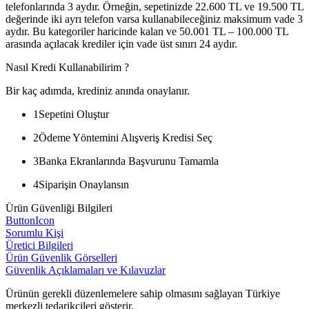
telefonlarında 3 aydır. Örneğin, sepetinizde 22.600 TL ve 19.500 TL
değerinde iki ayrı telefon varsa kullanabileceğiniz maksimum vade 3
aydır. Bu kategoriler haricinde kalan ve 50.001 TL – 100.000 TL
arasında açılacak krediler için vade üst sınırı 24 aydır.
Nasıl Kredi Kullanabilirim ?
Bir kaç adımda, krediniz anında onaylanır.
1
Sepetini Oluştur
2
Ödeme Yöntemini Alışveriş Kredisi Seç
3
Banka Ekranlarında Başvurunu Tamamla
4
Siparişin Onaylansın
Ürün Güvenliği Bilgileri
ButtonIcon
Sorumlu Kişi
Üretici Bilgileri
Ürün Güvenlik Görselleri
Güvenlik Açıklamaları ve Kılavuzlar
Ürünün gerekli düzenlemelere sahip olmasını sağlayan Türkiye
merkezli tedarikçileri gösterir.