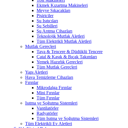
Tost Makineleri
Ekmek Kızartma Makineleri
Meyve Sıkacakları
Pişiriciler
Su Isıtıcıları
Su Sebilleri
Su Arıtma Cihazları
Teknolojik Mutfak Aletleri
Tüm Elektrikli Mutfak Aletleri
Mutfak Gereçleri
Tava & Tencere & Düdüklü Tencere
Çatal & Kaşık & Bıçak Takımları
Yemek Hazırlık Gereçleri
Tüm Mutfak Gereçleri
Yapı Aletleri
Hava Temizleme Cihazları
Fırınlar
Mikrodalga Fırınlar
Mini Fırınlar
Tüm Fırınlar
Isıtma ve Soğutma Sistemleri
Vantilatörler
Radyatörler
Tüm Isıtma ve Soğutma Sistemleri
Tüm Elektrikli Ev Aletleri