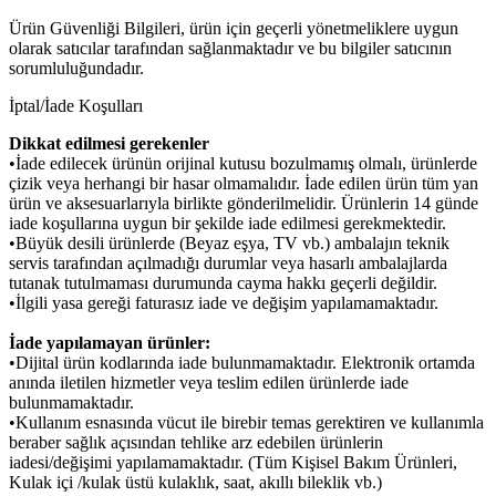
Ürün Güvenliği Bilgileri, ürün için geçerli yönetmeliklere uygun
olarak satıcılar tarafından sağlanmaktadır ve bu bilgiler satıcının
sorumluluğundadır.
İptal/İade Koşulları
Dikkat edilmesi gerekenler
•İade edilecek ürünün orijinal kutusu bozulmamış olmalı, ürünlerde
çizik veya herhangi bir hasar olmamalıdır. İade edilen ürün tüm yan
ürün ve aksesuarlarıyla birlikte gönderilmelidir. Ürünlerin 14 günde
iade koşullarına uygun bir şekilde iade edilmesi gerekmektedir.
•Büyük desili ürünlerde (Beyaz eşya, TV vb.) ambalajın teknik
servis tarafından açılmadığı durumlar veya hasarlı ambalajlarda
tutanak tutulmaması durumunda cayma hakkı geçerli değildir.
•İlgili yasa gereği faturasız iade ve değişim yapılamamaktadır.
İade yapılamayan ürünler:
•Dijital ürün kodlarında iade bulunmamaktadır. Elektronik ortamda
anında iletilen hizmetler veya teslim edilen ürünlerde iade
bulunmamaktadır.
•Kullanım esnasında vücut ile birebir temas gerektiren ve kullanımla
beraber sağlık açısından tehlike arz edebilen ürünlerin
iadesi/değişimi yapılamamaktadır. (Tüm Kişisel Bakım Ürünleri,
Kulak içi /kulak üstü kulaklık, saat, akıllı bileklik vb.)