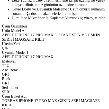
Leke Tutmaz Yüzey : Yeni nesil leke karşıtı özelliği ile yüzey
kolayca silinir, temiz görünüm uzun süre korunur.
Çevre Dostu ve Dayanıklı Malzeme : Uzun ömürlü kullanım
sunan, doğa dostu malzemelerle üretilmiştir.
Ultra İnce Mikrofiber İç Kaplama: Yumuşak iç yüzey, telefon.
Ürün Özellikleri
Ürün Model Adı
APPLE IPHONE 17 PRO MAX O STANT SPIN VE GSKIN
SERİSİ MAGSAFE KILIF
Üretim Yeri
ÇİN
Uyumlu Model 1
APPLE IPHONE 17 PRO MAX
Materyal
TPU
Ana Renk
GRİ
Renk
GRİ
Seri - Imeı
SERİ
Ürün Etiket Adı
TORRAS IPHONE 17 PRO MAX GSKIN SERİ MAGSAFE
KILIF