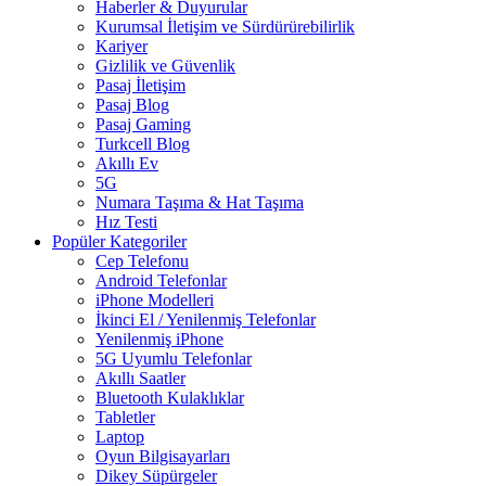
Haberler & Duyurular
Kurumsal İletişim ve Sürdürürebilirlik
Kariyer
Gizlilik ve Güvenlik
Pasaj İletişim
Pasaj Blog
Pasaj Gaming
Turkcell Blog
Akıllı Ev
5G
Numara Taşıma & Hat Taşıma
Hız Testi
Popüler Kategoriler
Cep Telefonu
Android Telefonlar
iPhone Modelleri
İkinci El / Yenilenmiş Telefonlar
Yenilenmiş iPhone
5G Uyumlu Telefonlar
Akıllı Saatler
Bluetooth Kulaklıklar
Tabletler
Laptop
Oyun Bilgisayarları
Dikey Süpürgeler