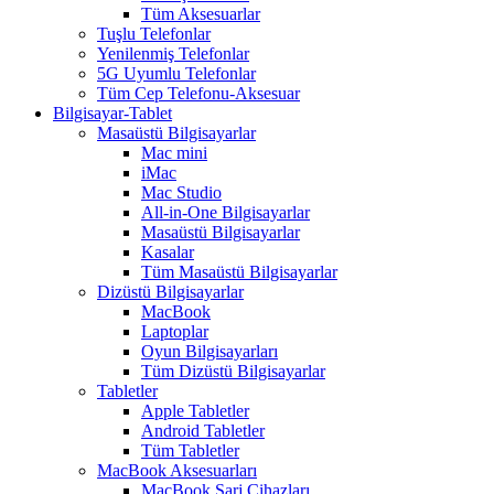
Tüm Aksesuarlar
Tuşlu Telefonlar
Yenilenmiş Telefonlar
5G Uyumlu Telefonlar
Tüm Cep Telefonu-Aksesuar
Bilgisayar-Tablet
Masaüstü Bilgisayarlar
Mac mini
iMac
Mac Studio
All-in-One Bilgisayarlar
Masaüstü Bilgisayarlar
Kasalar
Tüm Masaüstü Bilgisayarlar
Dizüstü Bilgisayarlar
MacBook
Laptoplar
Oyun Bilgisayarları
Tüm Dizüstü Bilgisayarlar
Tabletler
Apple Tabletler
Android Tabletler
Tüm Tabletler
MacBook Aksesuarları
MacBook Şarj Cihazları