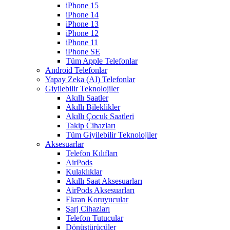
iPhone 15
iPhone 14
iPhone 13
iPhone 12
iPhone 11
iPhone SE
Tüm Apple Telefonlar
Android Telefonlar
Yapay Zeka (AI) Telefonlar
Giyilebilir Teknolojiler
Akıllı Saatler
Akıllı Bileklikler
Akıllı Çocuk Saatleri
Takip Cihazları
Tüm Giyilebilir Teknolojiler
Aksesuarlar
Telefon Kılıfları
AirPods
Kulaklıklar
Akıllı Saat Aksesuarları
AirPods Aksesuarları
Ekran Koruyucular
Şarj Cihazları
Telefon Tutucular
Dönüştürücüler