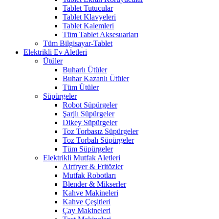
Tablet Tutucular
Tablet Klavyeleri
Tablet Kalemleri
Tüm Tablet Aksesuarları
Tüm Bilgisayar-Tablet
Elektrikli Ev Aletleri
Ütüler
Buharlı Ütüler
Buhar Kazanlı Ütüler
Tüm Ütüler
Süpürgeler
Robot Süpürgeler
Şarjlı Süpürgeler
Dikey Süpürgeler
Toz Torbasız Süpürgeler
Toz Torbalı Süpürgeler
Tüm Süpürgeler
Elektrikli Mutfak Aletleri
Airfryer & Fritözler
Mutfak Robotları
Blender & Mikserler
Kahve Makineleri
Kahve Çeşitleri
Çay Makineleri