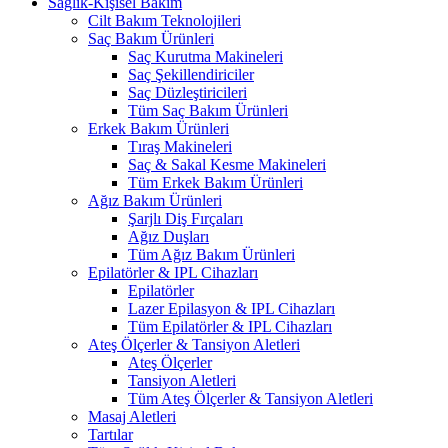
Sağlık-Kişisel Bakım
Cilt Bakım Teknolojileri
Saç Bakım Ürünleri
Saç Kurutma Makineleri
Saç Şekillendiriciler
Saç Düzleştiricileri
Tüm Saç Bakım Ürünleri
Erkek Bakım Ürünleri
Tıraş Makineleri
Saç & Sakal Kesme Makineleri
Tüm Erkek Bakım Ürünleri
Ağız Bakım Ürünleri
Şarjlı Diş Fırçaları
Ağız Duşları
Tüm Ağız Bakım Ürünleri
Epilatörler & IPL Cihazları
Epilatörler
Lazer Epilasyon & IPL Cihazları
Tüm Epilatörler & IPL Cihazları
Ateş Ölçerler & Tansiyon Aletleri
Ateş Ölçerler
Tansiyon Aletleri
Tüm Ateş Ölçerler & Tansiyon Aletleri
Masaj Aletleri
Tartılar