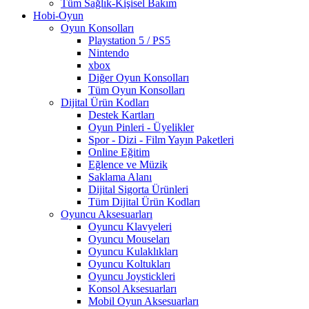
Tüm Sağlık-Kişisel Bakım
Hobi-Oyun
Oyun Konsolları
Playstation 5 / PS5
Nintendo
xbox
Diğer Oyun Konsolları
Tüm Oyun Konsolları
Dijital Ürün Kodları
Destek Kartları
Oyun Pinleri - Üyelikler
Spor - Dizi - Film Yayın Paketleri
Online Eğitim
Eğlence ve Müzik
Saklama Alanı
Dijital Sigorta Ürünleri
Tüm Dijital Ürün Kodları
Oyuncu Aksesuarları
Oyuncu Klavyeleri
Oyuncu Mouseları
Oyuncu Kulaklıkları
Oyuncu Koltukları
Oyuncu Joystickleri
Konsol Aksesuarları
Mobil Oyun Aksesuarları