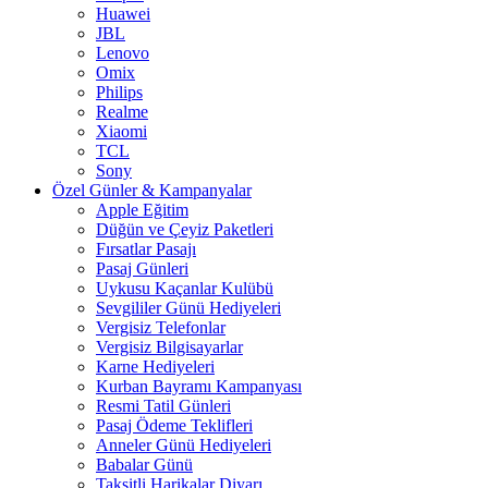
Huawei
JBL
Lenovo
Omix
Philips
Realme
Xiaomi
TCL
Sony
Özel Günler & Kampanyalar
Apple Eğitim
Düğün ve Çeyiz Paketleri
Fırsatlar Pasajı
Pasaj Günleri
Uykusu Kaçanlar Kulübü
Sevgililer Günü Hediyeleri
Vergisiz Telefonlar
Vergisiz Bilgisayarlar
Karne Hediyeleri
Kurban Bayramı Kampanyası
Resmi Tatil Günleri
Pasaj Ödeme Teklifleri
Anneler Günü Hediyeleri
Babalar Günü
Taksitli Harikalar Diyarı