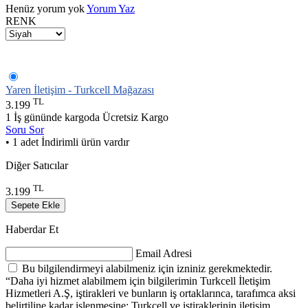
Henüz yorum yok
Yorum Yaz
RENK
Yaren İletişim - Turkcell Mağazası
TL
3.199
1 İş gününde kargoda
Ücretsiz Kargo
Soru Sor
• 1 adet İndirimli ürün vardır
Diğer Satıcılar
TL
3.199
Sepete Ekle
Haberdar Et
Email Adresi
Bu bilgilendirmeyi alabilmeniz için izniniz gerekmektedir.
“Daha iyi hizmet alabilmem için bilgilerimin Turkcell İletişim
Hizmetleri A.Ş, iştirakleri ve bunların iş ortaklarınca, tarafımca aksi
belirtiline kadar işlenmesine; Turkcell ve iştiraklerinin iletişim