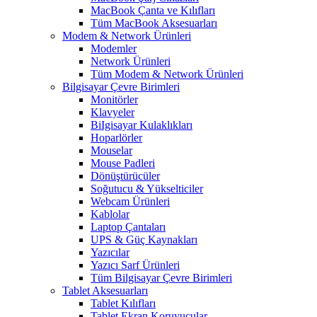
MacBook Çanta ve Kılıfları
Tüm MacBook Aksesuarları
Modem & Network Ürünleri
Modemler
Network Ürünleri
Tüm Modem & Network Ürünleri
Bilgisayar Çevre Birimleri
Monitörler
Klavyeler
BiIgisayar Kulaklıkları
Hoparlörler
Mouselar
Mouse Padleri
Dönüştürücüler
Soğutucu & Yükselticiler
Webcam Ürünleri
Kablolar
Laptop Çantaları
UPS & Güç Kaynakları
Yazıcılar
Yazıcı Sarf Ürünleri
Tüm Bilgisayar Çevre Birimleri
Tablet Aksesuarları
Tablet Kılıfları
Tablet Ekran Koruyucular