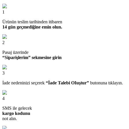
1
Ürünün teslim tarihinden itibaren
14 gün geçmediğine emin olun.
2
Pasaj üzerinde
“Siparişlerim” sekmesine girin
3
İade nedeninizi seçerek
“İade Talebi OIuştur”
butonuna tıklayın.
4
SMS ile gelecek
kargo kodunu
not alın.