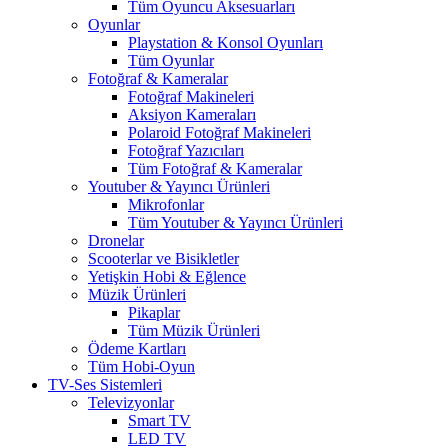
Tüm Oyuncu Aksesuarları
Oyunlar
Playstation & Konsol Oyunları
Tüm Oyunlar
Fotoğraf & Kameralar
Fotoğraf Makineleri
Aksiyon Kameraları
Polaroid Fotoğraf Makineleri
Fotoğraf Yazıcıları
Tüm Fotoğraf & Kameralar
Youtuber & Yayıncı Ürünleri
Mikrofonlar
Tüm Youtuber & Yayıncı Ürünleri
Dronelar
Scooterlar ve Bisikletler
Yetişkin Hobi & Eğlence
Müzik Ürünleri
Pikaplar
Tüm Müzik Ürünleri
Ödeme Kartları
Tüm Hobi-Oyun
TV-Ses Sistemleri
Televizyonlar
Smart TV
LED TV