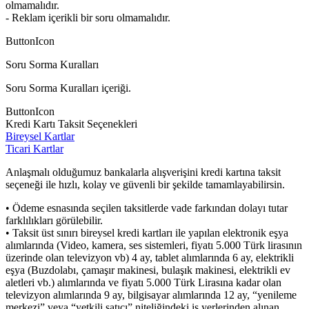
olmamalıdır.
- Reklam içerikli bir soru olmamalıdır.
ButtonIcon
Soru Sorma Kuralları
Soru Sorma Kuralları içeriği.
ButtonIcon
Kredi Kartı Taksit Seçenekleri
Bireysel Kartlar
Ticari Kartlar
Anlaşmalı olduğumuz bankalarla alışverişini kredi kartına taksit
seçeneği ile hızlı, kolay ve güvenli bir şekilde tamamlayabilirsin.
• Ödeme esnasında seçilen taksitlerde vade farkından dolayı tutar
farklılıkları görülebilir.
• Taksit üst sınırı bireysel kredi kartları ile yapılan elektronik eşya
alımlarında (Video, kamera, ses sistemleri, fiyatı 5.000 Türk lirasının
üzerinde olan televizyon vb) 4 ay, tablet alımlarında 6 ay, elektrikli
eşya (Buzdolabı, çamaşır makinesi, bulaşık makinesi, elektrikli ev
aletleri vb.) alımlarında ve fiyatı 5.000 Türk Lirasına kadar olan
televizyon alımlarında 9 ay, bilgisayar alımlarında 12 ay, “yenileme
merkezi” veya “yetkili satıcı” niteliğindeki iş yerlerinden alınan