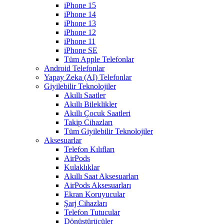
iPhone 15
iPhone 14
iPhone 13
iPhone 12
iPhone 11
iPhone SE
Tüm Apple Telefonlar
Android Telefonlar
Yapay Zeka (AI) Telefonlar
Giyilebilir Teknolojiler
Akıllı Saatler
Akıllı Bileklikler
Akıllı Çocuk Saatleri
Takip Cihazları
Tüm Giyilebilir Teknolojiler
Aksesuarlar
Telefon Kılıfları
AirPods
Kulaklıklar
Akıllı Saat Aksesuarları
AirPods Aksesuarları
Ekran Koruyucular
Şarj Cihazları
Telefon Tutucular
Dönüştürücüler