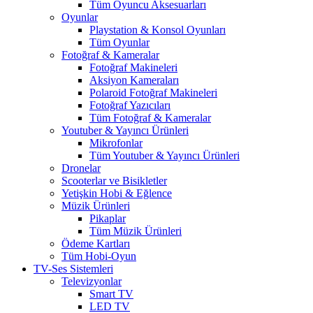
Tüm Oyuncu Aksesuarları
Oyunlar
Playstation & Konsol Oyunları
Tüm Oyunlar
Fotoğraf & Kameralar
Fotoğraf Makineleri
Aksiyon Kameraları
Polaroid Fotoğraf Makineleri
Fotoğraf Yazıcıları
Tüm Fotoğraf & Kameralar
Youtuber & Yayıncı Ürünleri
Mikrofonlar
Tüm Youtuber & Yayıncı Ürünleri
Dronelar
Scooterlar ve Bisikletler
Yetişkin Hobi & Eğlence
Müzik Ürünleri
Pikaplar
Tüm Müzik Ürünleri
Ödeme Kartları
Tüm Hobi-Oyun
TV-Ses Sistemleri
Televizyonlar
Smart TV
LED TV