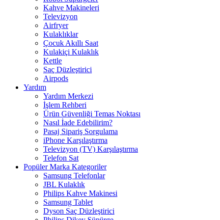
Kahve Makineleri
Televizyon
Airfryer
Kulaklıklar
Çocuk Akıllı Saat
Kulakiçi Kulaklık
Kettle
Saç Düzleştirici
Airpods
Yardım
Yardım Merkezi
İşlem Rehberi
Ürün Güvenliği Temas Noktası
Nasıl İade Edebilirim?
Pasaj Sipariş Sorgulama
iPhone Karşılaştırma
Televizyon (TV) Karşılaştırma
Telefon Sat
Popüler Marka Kategoriler
Samsung Telefonlar
JBL Kulaklık
Philips Kahve Makinesi
Samsung Tablet
Dyson Saç Düzleştirici
Philips Dikey Süpürge