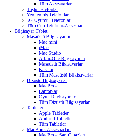
Tüm Aksesuarlar
Tuşlu Telefonlar
Yenilenmiş Telefonlar
5G Uyumlu Telefonlar
Tüm Cep Telefonu-Aksesuar
Bilgisayar-Tablet
Masaüstü Bilgisayarlar
Mac mini
iMac
Mac Studio
All-in-One Bilgisayarlar
Masaüstü Bilgisayarlar
Kasalar
Tüm Masaüstü Bilgisayarlar
Dizüstü Bilgisayarlar
MacBook
Laptoplar
Oyun Bilgisayarları
Tüm Dizüstü Bilgisayarlar
Tabletler
Apple Tabletler
Android Tabletler
Tüm Tabletler
MacBook Aksesuarları
MacBook Şarj Cihazları