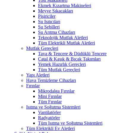
Tost Makineleri
Ekmek Kızartma Makineleri
Meyve Sıkacakları
Pişiriciler
Su Isıtıcıları
Su Sebilleri
Su Arıtma Cihazları
Teknolojik Mutfak Aletleri
Tüm Elektrikli Mutfak Aletleri
Mutfak Gereçleri
Tava & Tencere & Düdüklü Tencere
Çatal & Kaşık & Bıçak Takımları
Yemek Hazırlık Gereçleri
Tüm Mutfak Gereçleri
Yapı Aletleri
Hava Temizleme Cihazları
Fırınlar
Mikrodalga Fırınlar
Mini Fırınlar
Tüm Fırınlar
Isıtma ve Soğutma Sistemleri
Vantilatörler
Radyatörler
Tüm Isıtma ve Soğutma Sistemleri
Tüm Elektrikli Ev Aletleri