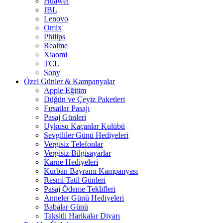
Huawei
JBL
Lenovo
Omix
Philips
Realme
Xiaomi
TCL
Sony
Özel Günler & Kampanyalar
Apple Eğitim
Düğün ve Çeyiz Paketleri
Fırsatlar Pasajı
Pasaj Günleri
Uykusu Kaçanlar Kulübü
Sevgililer Günü Hediyeleri
Vergisiz Telefonlar
Vergisiz Bilgisayarlar
Karne Hediyeleri
Kurban Bayramı Kampanyası
Resmi Tatil Günleri
Pasaj Ödeme Teklifleri
Anneler Günü Hediyeleri
Babalar Günü
Taksitli Harikalar Diyarı