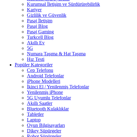
Kurumsal İletişim ve Sürdürürebilirlik
Kariyer
Gizlilik ve Güvenlik
Pasaj İletişim
Pasaj Blog
Pasaj Gaming
Turkcell Blog
Akıllı Ev
5G
Numara Taşıma & Hat Taşıma
Hız Testi
Popüler Kategoriler
Cep Telefonu
Android Telefonlar
iPhone Modelleri
İkinci El / Yenilenmiş Telefonlar
Yenilenmiş iPhone
5G Uyumlu Telefonlar
Akıllı Saatler
Bluetooth Kulaklıklar
Tabletler
Laptop
Oyun Bilgisayarları
Dikey Süpürgeler
Robot Süpürgeler