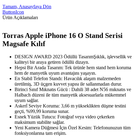
Tamam, Anasayfaya Dön
ButtonIcon
Ürün Açıklamaları
Torras Apple iPhone 16 O Stand Serisi
Magsafe Kılıf
DESIGN AWARD 2023 Ödüllü TasarımŞıklık, işlevsellik ve
kaliteyi bir araya getiren ödüllü dizayn.
Hepsi Bir Arada Tasarım: Tek ürünle hem stand hem koruma
hem de manyetik uyum avantajını yaşayın.
En Stabil Telefon Standı: Havacılık alaşım malzemeden
üretilmiş, 3D üçgen kuvvet yapısı ile sallanmadan durur.
Birinci Sınıf Mıknatıs Gücü : Dahili 38 adet N56 mıknatıs ve
Halbach düzeni ile tüm manyetik aksesuarlarla mükemmel
uyum sağlar.
Askerî Seviye Koruma: 3,66 m yükseklikten düşme testini
geçti, %99,99 koruma sunar.
Esnek Yüzük Tutucu: Fotoğraf veya video çekerken
maksimum stabilite sağlar.
Yeni Kamera Düğmesi İçin Özel Kesim: Telefonunuzun tüm
fonksiyonlarına tam erişim.