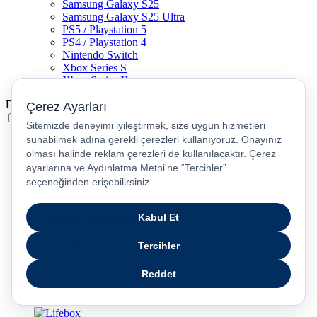
Samsung Galaxy S25
Samsung Galaxy S25 Ultra
PS5 / Playstation 5
PS4 / Playstation 4
Nintendo Switch
Xbox Series S
Xbox Series X
Dil
Türkçe
English
عربى
русский