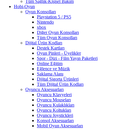
Tüm Sağlık-Kişisel Bakım
Hobi-Oyun
Oyun Konsolları
Playstation 5 / PS5
Nintendo
xbox
Diğer Oyun Konsolları
Tüm Oyun Konsolları
Dijital Ürün Kodları
Destek Kartları
Oyun Pinleri - Üyelikler
Spor - Dizi - Film Yayın Paketleri
Online Eğitim
Eğlence ve Müzik
Saklama Alanı
Dijital Sigorta Ürünleri
Tüm Dijital Ürün Kodları
Oyuncu Aksesuarları
Oyuncu Klavyeleri
Oyuncu Mouseları
Oyuncu Kulaklıkları
Oyuncu Koltukları
Oyuncu Joystickleri
Konsol Aksesuarları
Mobil Oyun Aksesuarları