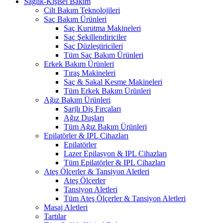
Sağlık-Kişisel Bakım
Cilt Bakım Teknolojileri
Saç Bakım Ürünleri
Saç Kurutma Makineleri
Saç Şekillendiriciler
Saç Düzleştiricileri
Tüm Saç Bakım Ürünleri
Erkek Bakım Ürünleri
Tıraş Makineleri
Saç & Sakal Kesme Makineleri
Tüm Erkek Bakım Ürünleri
Ağız Bakım Ürünleri
Şarjlı Diş Fırçaları
Ağız Duşları
Tüm Ağız Bakım Ürünleri
Epilatörler & IPL Cihazları
Epilatörler
Lazer Epilasyon & IPL Cihazları
Tüm Epilatörler & IPL Cihazları
Ateş Ölçerler & Tansiyon Aletleri
Ateş Ölçerler
Tansiyon Aletleri
Tüm Ateş Ölçerler & Tansiyon Aletleri
Masaj Aletleri
Tartılar