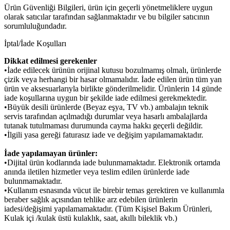
Ürün Güvenliği Bilgileri, ürün için geçerli yönetmeliklere uygun
olarak satıcılar tarafından sağlanmaktadır ve bu bilgiler satıcının
sorumluluğundadır.
İptal/İade Koşulları
Dikkat edilmesi gerekenler
•İade edilecek ürünün orijinal kutusu bozulmamış olmalı, ürünlerde
çizik veya herhangi bir hasar olmamalıdır. İade edilen ürün tüm yan
ürün ve aksesuarlarıyla birlikte gönderilmelidir. Ürünlerin 14 günde
iade koşullarına uygun bir şekilde iade edilmesi gerekmektedir.
•Büyük desili ürünlerde (Beyaz eşya, TV vb.) ambalajın teknik
servis tarafından açılmadığı durumlar veya hasarlı ambalajlarda
tutanak tutulmaması durumunda cayma hakkı geçerli değildir.
•İlgili yasa gereği faturasız iade ve değişim yapılamamaktadır.
İade yapılamayan ürünler:
•Dijital ürün kodlarında iade bulunmamaktadır. Elektronik ortamda
anında iletilen hizmetler veya teslim edilen ürünlerde iade
bulunmamaktadır.
•Kullanım esnasında vücut ile birebir temas gerektiren ve kullanımla
beraber sağlık açısından tehlike arz edebilen ürünlerin
iadesi/değişimi yapılamamaktadır. (Tüm Kişisel Bakım Ürünleri,
Kulak içi /kulak üstü kulaklık, saat, akıllı bileklik vb.)