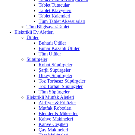
Tablet Tutucular
Tablet Klavyeleri
Tablet Kalemleri
Tüm Tablet Aksesuarları
Tüm Bilgisayar-Tablet
Elektrikli Ev Aletleri
Ütüler
Buharlı Ütüler
Buhar Kazanlı Ütüler
Tüm Ütüler
Süpürgeler
Robot Süpürgeler
Şarjlı Süpürgeler
Dikey Süpürgeler
Toz Torbasız Süpürgeler
Toz Torbalı Süpürgeler
Tüm Süpürgeler
Elektrikli Mutfak Aletleri
Airfryer & Fritözler
Mutfak Robotları
Blender & Mikserler
Kahve Makineleri
Kahve Çeşitleri
Çay Makineleri