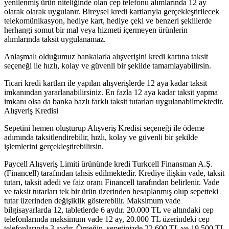
yenilenmiş ürün niteliğinde olan cep telefonu alımlarında 12 ay
olarak olarak uygulanır. Bireysel kredi kartlarıyla gerçekleştirilecek
telekomünikasyon, hediye kart, hediye çeki ve benzeri şekillerde
herhangi somut bir mal veya hizmeti içermeyen ürünlerin
alımlarında taksit uygulanamaz.
Anlaşmalı olduğumuz bankalarla alışverişini kredi kartına taksit
seçeneği ile hızlı, kolay ve güvenli bir şekilde tamamlayabilirsin.
Ticari kredi kartları ile yapılan alışverişlerde 12 aya kadar taksit
imkanından yararlanabilirsiniz. En fazla 12 aya kadar taksit yapma
imkanı olsa da banka bazlı farklı taksit tutarları uygulanabilmektedir.
Alışveriş Kredisi
Sepetini hemen oluşturup Alışveriş Kredisi seçeneği ile ödeme
adımında taksitlendirebilir, hızlı, kolay ve güvenli bir şekilde
işlemlerini gerçekleştirebilirsin.
Paycell Alışveriş Limiti ürününde kredi Turkcell Finansman A.Ş.
(Financell) tarafından tahsis edilmektedir. Krediye ilişkin vade, taksit
tutarı, taksit adedi ve faiz oranı Financell tarafından belirlenir. Vade
ve taksit tutarları tek bir ürün üzerinden hesaplanmış olup sepetteki
tutar üzerinden değişiklik gösterebilir. Maksimum vade
bilgisayarlarda 12, tabletlerde 6 aydır. 20.000 TL ve altındaki cep
telefonlarında maksimum vade 12 ay, 20.000 TL üzerindeki cep
telefonlarında 3 aydır. Örneğin, sepetinizde 22.600 TL ve 19.500 TL