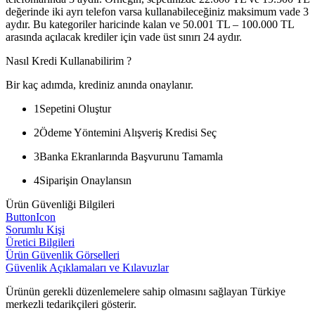
değerinde iki ayrı telefon varsa kullanabileceğiniz maksimum vade 3
aydır. Bu kategoriler haricinde kalan ve 50.001 TL – 100.000 TL
arasında açılacak krediler için vade üst sınırı 24 aydır.
Nasıl Kredi Kullanabilirim ?
Bir kaç adımda, krediniz anında onaylanır.
1
Sepetini Oluştur
2
Ödeme Yöntemini Alışveriş Kredisi Seç
3
Banka Ekranlarında Başvurunu Tamamla
4
Siparişin Onaylansın
Ürün Güvenliği Bilgileri
ButtonIcon
Sorumlu Kişi
Üretici Bilgileri
Ürün Güvenlik Görselleri
Güvenlik Açıklamaları ve Kılavuzlar
Ürünün gerekli düzenlemelere sahip olmasını sağlayan Türkiye
merkezli tedarikçileri gösterir.