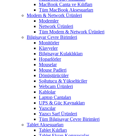
MacBook Çanta ve Kılıfları
Tüm MacBook Aksesuarları
Modem & Network Ürünleri
Modemler
Network Ürünleri
Tüm Modem & Network Ürünleri
Bilgisayar Çevre Birimleri
Monitörler
Klavyeler
BiIgisayar Kulaklıkları
Hoparlörler
Mouselar
Mouse Padleri
Dönüştürücüler
Soğutucu & Yükselticiler
Webcam Ürünleri
Kablolar
Laptop Çantaları
UPS & Güç Kaynakları
Yazıcılar
Yazıcı Sarf Ürünleri
Tüm Bilgisayar Çevre Birimleri
Tablet Aksesuarları
Tablet Kılıfları
Tablet Ekran Koruyucular