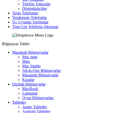
Telefon Tutucular
Dönüştürücüler
Tuşlu Telefonlar
Yenilenmiş Telefonlar
5G Uyumlu Telefonlar
Tüm Cep Telefonu-Aksesuar
Bilgisayar-Tablet
Masaüstü Bilgisayarlar
Mac mini
iMac
Mac Studio
All-in-One Bilgisayarlar
Masaüstü Bilgisayarlar
Kasalar
Dizüstü Bilgisayarlar
MacBook
Laptoplar
Oyun Bilgisayarları
Tabletler
Apple Tabletler
Android Tabletler