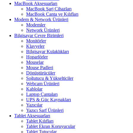
MacBook Aksesuarları
MacBook Şarj Cihazları
MacBook Çanta ve Kılıfları
Modem & Network Ürünleri
Modemler
Network Ürünleri
Bilgisayar Çevre Birimleri
Monitörler
Klavyeler
BiIgisayar Kulaklıkları
Hoparlörler
Mouselar
Mouse Padleri
Dönüştürücüler
Soğutucu & Yükselticiler
Webcam Ürünleri
Kablolar
Laptop Çantaları
UPS & Güç Kaynakları
Yazıcılar
Yazıcı Sarf Ürünleri
Tablet Aksesuarları
Tablet Kılıfları
Tablet Ekran Koruyucular
Tablet Tutucular