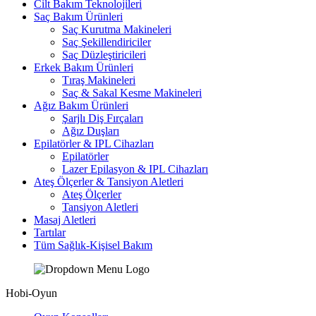
Cilt Bakım Teknolojileri
Saç Bakım Ürünleri
Saç Kurutma Makineleri
Saç Şekillendiriciler
Saç Düzleştiricileri
Erkek Bakım Ürünleri
Tıraş Makineleri
Saç & Sakal Kesme Makineleri
Ağız Bakım Ürünleri
Şarjlı Diş Fırçaları
Ağız Duşları
Epilatörler & IPL Cihazları
Epilatörler
Lazer Epilasyon & IPL Cihazları
Ateş Ölçerler & Tansiyon Aletleri
Ateş Ölçerler
Tansiyon Aletleri
Masaj Aletleri
Tartılar
Tüm Sağlık-Kişisel Bakım
Hobi-Oyun