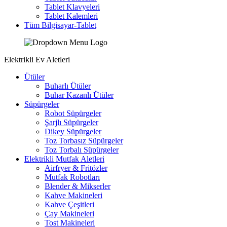
Tablet Klavyeleri
Tablet Kalemleri
Tüm Bilgisayar-Tablet
Elektrikli Ev Aletleri
Ütüler
Buharlı Ütüler
Buhar Kazanlı Ütüler
Süpürgeler
Robot Süpürgeler
Şarjlı Süpürgeler
Dikey Süpürgeler
Toz Torbasız Süpürgeler
Toz Torbalı Süpürgeler
Elektrikli Mutfak Aletleri
Airfryer & Fritözler
Mutfak Robotları
Blender & Mikserler
Kahve Makineleri
Kahve Çeşitleri
Çay Makineleri
Tost Makineleri