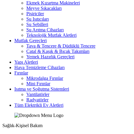
Ekmek Kızartma Makineleri
Meyve Sıkacakları
Pişiriciler
Su Isıtıcıları
Su Sebilleri
Su Arıtma Cihazları
Teknolojik Mutfak Aletleri
Mutfak Gereçleri
Tava & Tencere & Düdüklü Tencere
Çatal & Kaşık & Bıçak Takımları
Yemek Hazırlık Gereçleri
Yapı Aletleri
Hava Temizleme Cihazları
Fırınlar
Mikrodalga Fırınlar
Mini Fırınlar
Isıtma ve Soğutma Sistemleri
Vantilatörler
Radyatörler
Tüm Elektrikli Ev Aletleri
Sağlık-Kişisel Bakım