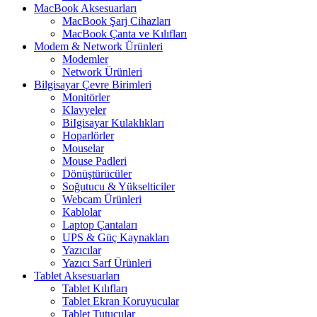
MacBook Aksesuarları
MacBook Şarj Cihazları
MacBook Çanta ve Kılıfları
Modem & Network Ürünleri
Modemler
Network Ürünleri
Bilgisayar Çevre Birimleri
Monitörler
Klavyeler
BiIgisayar Kulaklıkları
Hoparlörler
Mouselar
Mouse Padleri
Dönüştürücüler
Soğutucu & Yükselticiler
Webcam Ürünleri
Kablolar
Laptop Çantaları
UPS & Güç Kaynakları
Yazıcılar
Yazıcı Sarf Ürünleri
Tablet Aksesuarları
Tablet Kılıfları
Tablet Ekran Koruyucular
Tablet Tutucular