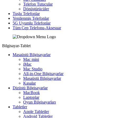
Telefon Tutucular
Dönüştürücüler
Tuşlu Telefonlar
Yenilenmiş Telefonlar
5G Uyumlu Telefonlar
Tüm Cep Telefonu-Aksesuar
Bilgisayar-Tablet
Masaüstü Bilgisayarlar
Mac mini
iMac
Mac Studio
All-in-One Bilgisayarlar
Masaüstü Bilgisayarlar
Kasalar
Dizüstü Bilgisayarlar
MacBook
Laptoplar
Oyun Bilgisayarları
Tabletler
Apple Tabletler
Android Tabletler