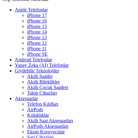
Apple Telefonlar
iPhone 17
iPhone 16
iPhone 15
iPhone 14
iPhone 13
iPhone 12
iPhone 11
iPhone SE
Android Telefonlar
Yapay Zeka (AI) Telefonlar
Giyilebilir Teknolojiler
Akıllı Saatler
Akıllı Bileklikler
Akıllı Çocuk Saatleri
Takip Cihazları
Aksesuarlar
Telefon Kılıfları
AirPods
Kulaklıklar
Akıllı Saat Aksesuarları
AirPods Aksesuarları
Ekran Koruyucular
Şarj Cihazları