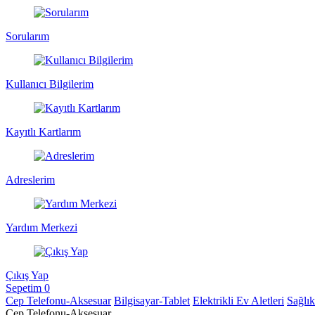
Sorularım
Kullanıcı Bilgilerim
Kayıtlı Kartlarım
Adreslerim
Yardım Merkezi
Çıkış Yap
Sepetim
0
Cep Telefonu-Aksesuar
Bilgisayar-Tablet
Elektrikli Ev Aletleri
Sağlı
Cep Telefonu-Aksesuar