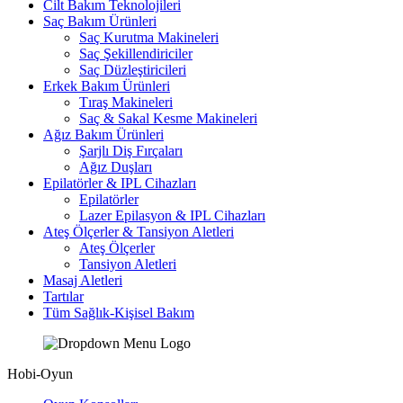
Cilt Bakım Teknolojileri
Saç Bakım Ürünleri
Saç Kurutma Makineleri
Saç Şekillendiriciler
Saç Düzleştiricileri
Erkek Bakım Ürünleri
Tıraş Makineleri
Saç & Sakal Kesme Makineleri
Ağız Bakım Ürünleri
Şarjlı Diş Fırçaları
Ağız Duşları
Epilatörler & IPL Cihazları
Epilatörler
Lazer Epilasyon & IPL Cihazları
Ateş Ölçerler & Tansiyon Aletleri
Ateş Ölçerler
Tansiyon Aletleri
Masaj Aletleri
Tartılar
Tüm Sağlık-Kişisel Bakım
Hobi-Oyun