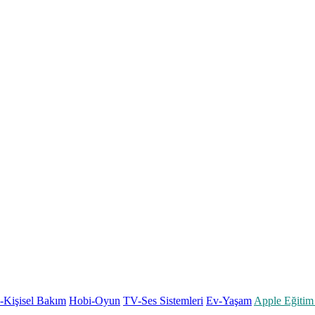
k-Kişisel Bakım
Hobi-Oyun
TV-Ses Sistemleri
Ev-Yaşam
Apple Eğitim