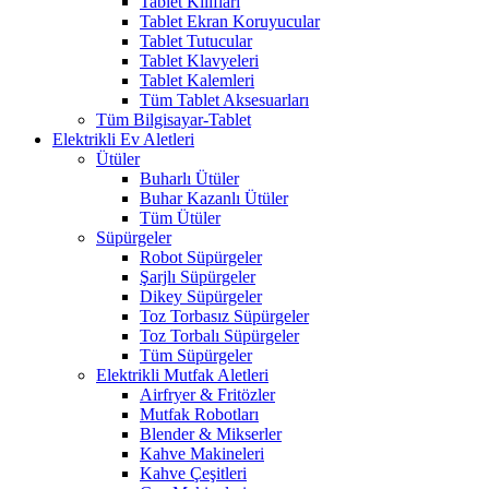
Tablet Kılıfları
Tablet Ekran Koruyucular
Tablet Tutucular
Tablet Klavyeleri
Tablet Kalemleri
Tüm Tablet Aksesuarları
Tüm Bilgisayar-Tablet
Elektrikli Ev Aletleri
Ütüler
Buharlı Ütüler
Buhar Kazanlı Ütüler
Tüm Ütüler
Süpürgeler
Robot Süpürgeler
Şarjlı Süpürgeler
Dikey Süpürgeler
Toz Torbasız Süpürgeler
Toz Torbalı Süpürgeler
Tüm Süpürgeler
Elektrikli Mutfak Aletleri
Airfryer & Fritözler
Mutfak Robotları
Blender & Mikserler
Kahve Makineleri
Kahve Çeşitleri