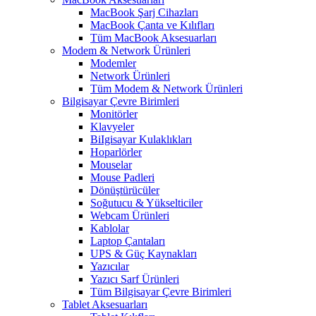
MacBook Şarj Cihazları
MacBook Çanta ve Kılıfları
Tüm MacBook Aksesuarları
Modem & Network Ürünleri
Modemler
Network Ürünleri
Tüm Modem & Network Ürünleri
Bilgisayar Çevre Birimleri
Monitörler
Klavyeler
BiIgisayar Kulaklıkları
Hoparlörler
Mouselar
Mouse Padleri
Dönüştürücüler
Soğutucu & Yükselticiler
Webcam Ürünleri
Kablolar
Laptop Çantaları
UPS & Güç Kaynakları
Yazıcılar
Yazıcı Sarf Ürünleri
Tüm Bilgisayar Çevre Birimleri
Tablet Aksesuarları