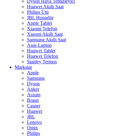
Dyson Hava Temizleyici
Huawei Akıllı Saat
Philips Ütü
JBL Hoparlör
Apple Tablet
Xiaomi Telefon
Xiaomi Akıllı Saat
Samsung Akıllı Saat
Asus Laptop
Huawei Tablet
Huawei Telefon
Stanley Termos
Markalar
Apple
Samsung
Dyson
Anker
Arzum
Braun
Casper
Huawei
JBL
Lenovo
Omix
Philips