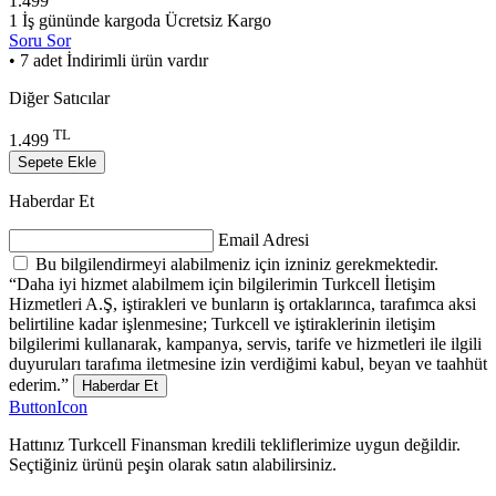
1.499
1 İş gününde kargoda
Ücretsiz Kargo
Soru Sor
• 7 adet İndirimli ürün vardır
Diğer Satıcılar
TL
1.499
Sepete Ekle
Haberdar Et
Email Adresi
Bu bilgilendirmeyi alabilmeniz için izniniz gerekmektedir.
“Daha iyi hizmet alabilmem için bilgilerimin Turkcell İletişim
Hizmetleri A.Ş, iştirakleri ve bunların iş ortaklarınca, tarafımca aksi
belirtiline kadar işlenmesine; Turkcell ve iştiraklerinin iletişim
bilgilerimi kullanarak, kampanya, servis, tarife ve hizmetleri ile ilgili
duyuruları tarafıma iletmesine izin verdiğimi kabul, beyan ve taahhüt
ederim.”
Haberdar Et
ButtonIcon
Hattınız Turkcell Finansman kredili tekliflerimize uygun değildir.
Seçtiğiniz ürünü peşin olarak satın alabilirsiniz.