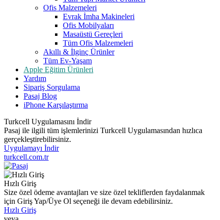
Ofis Malzemeleri
Evrak İmha Makineleri
Ofis Mobilyaları
Masaüstü Gereçleri
Tüm Ofis Malzemeleri
Akıllı & İlginç Ürünler
Tüm Ev-Yaşam
Apple Eğitim Ürünleri
Yardım
Sipariş Sorgulama
Pasaj Blog
iPhone Karşılaştırma
Turkcell Uygulamasını İndir
Pasaj ile ilgili tüm işlemlerinizi Turkcell Uygulamasından hızlıca
gerçekleştirebilirsiniz.
Uygulamayı İndir
turkcell.com.tr
Hızlı Giriş
Size özel ödeme avantajları ve size özel tekliflerden faydalanmak
için Giriş Yap/Üye Ol seçeneği ile devam edebilirsiniz.
Hızlı Giriş
veya