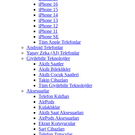
iPhone 16
iPhone 15
iPhone 14
iPhone 13
iPhone 12
iPhone 11
iPhone SE
Tüm Apple Telefonlar
Android Telefonlar
Yapay Zeka (AI) Telefonlar
Giyilebilir Teknolojiler
Akıllı Saatler
Akıllı Bileklikler
Akıllı Çocuk Saatleri
Takip Cihazları
Tüm Giyilebilir Teknolojiler
Aksesuarlar
Telefon Kılıfları
AirPods
Kulaklıklar
Akıllı Saat Aksesuarları
AirPods Aksesuarları
Ekran Koruyucular
Şarj Cihazları
Telefon Tutucular