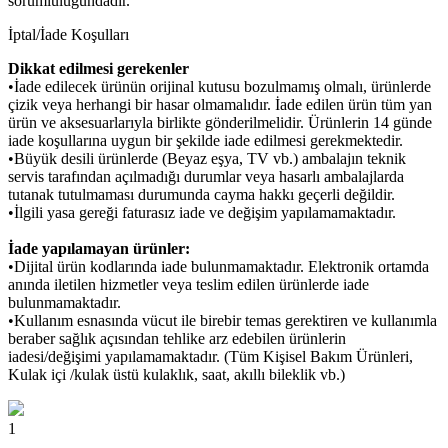
sorumluluğundadır.
İptal/İade Koşulları
Dikkat edilmesi gerekenler
•İade edilecek ürünün orijinal kutusu bozulmamış olmalı, ürünlerde
çizik veya herhangi bir hasar olmamalıdır. İade edilen ürün tüm yan
ürün ve aksesuarlarıyla birlikte gönderilmelidir. Ürünlerin 14 günde
iade koşullarına uygun bir şekilde iade edilmesi gerekmektedir.
•Büyük desili ürünlerde (Beyaz eşya, TV vb.) ambalajın teknik
servis tarafından açılmadığı durumlar veya hasarlı ambalajlarda
tutanak tutulmaması durumunda cayma hakkı geçerli değildir.
•İlgili yasa gereği faturasız iade ve değişim yapılamamaktadır.
İade yapılamayan ürünler:
•Dijital ürün kodlarında iade bulunmamaktadır. Elektronik ortamda
anında iletilen hizmetler veya teslim edilen ürünlerde iade
bulunmamaktadır.
•Kullanım esnasında vücut ile birebir temas gerektiren ve kullanımla
beraber sağlık açısından tehlike arz edebilen ürünlerin
iadesi/değişimi yapılamamaktadır. (Tüm Kişisel Bakım Ürünleri,
Kulak içi /kulak üstü kulaklık, saat, akıllı bileklik vb.)
1