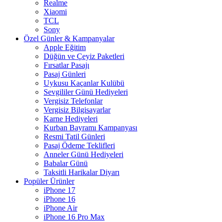
Realme
Xiaomi
TCL
Sony
Özel Günler & Kampanyalar
Apple Eğitim
Düğün ve Çeyiz Paketleri
Fırsatlar Pasajı
Pasaj Günleri
Uykusu Kaçanlar Kulübü
Sevgililer Günü Hediyeleri
Vergisiz Telefonlar
Vergisiz Bilgisayarlar
Karne Hediyeleri
Kurban Bayramı Kampanyası
Resmi Tatil Günleri
Pasaj Ödeme Teklifleri
Anneler Günü Hediyeleri
Babalar Günü
Taksitli Harikalar Diyarı
Popüler Ürünler
iPhone 17
iPhone 16
iPhone Air
iPhone 16 Pro Max