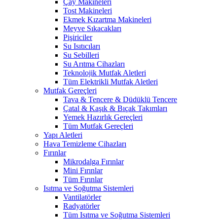
Çay Makineleri
Tost Makineleri
Ekmek Kızartma Makineleri
Meyve Sıkacakları
Pişiriciler
Su Isıtıcıları
Su Sebilleri
Su Arıtma Cihazları
Teknolojik Mutfak Aletleri
Tüm Elektrikli Mutfak Aletleri
Mutfak Gereçleri
Tava & Tencere & Düdüklü Tencere
Çatal & Kaşık & Bıçak Takımları
Yemek Hazırlık Gereçleri
Tüm Mutfak Gereçleri
Yapı Aletleri
Hava Temizleme Cihazları
Fırınlar
Mikrodalga Fırınlar
Mini Fırınlar
Tüm Fırınlar
Isıtma ve Soğutma Sistemleri
Vantilatörler
Radyatörler
Tüm Isıtma ve Soğutma Sistemleri