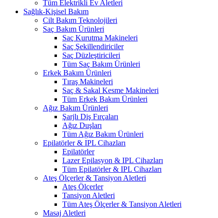
Tüm Elektrikli Ev Aletleri
Sağlık-Kişisel Bakım
Cilt Bakım Teknolojileri
Saç Bakım Ürünleri
Saç Kurutma Makineleri
Saç Şekillendiriciler
Saç Düzleştiricileri
Tüm Saç Bakım Ürünleri
Erkek Bakım Ürünleri
Tıraş Makineleri
Saç & Sakal Kesme Makineleri
Tüm Erkek Bakım Ürünleri
Ağız Bakım Ürünleri
Şarjlı Diş Fırçaları
Ağız Duşları
Tüm Ağız Bakım Ürünleri
Epilatörler & IPL Cihazları
Epilatörler
Lazer Epilasyon & IPL Cihazları
Tüm Epilatörler & IPL Cihazları
Ateş Ölçerler & Tansiyon Aletleri
Ateş Ölçerler
Tansiyon Aletleri
Tüm Ateş Ölçerler & Tansiyon Aletleri
Masaj Aletleri