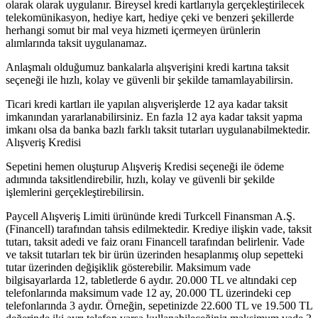
olarak olarak uygulanır. Bireysel kredi kartlarıyla gerçekleştirilecek
telekomünikasyon, hediye kart, hediye çeki ve benzeri şekillerde
herhangi somut bir mal veya hizmeti içermeyen ürünlerin
alımlarında taksit uygulanamaz.
Anlaşmalı olduğumuz bankalarla alışverişini kredi kartına taksit
seçeneği ile hızlı, kolay ve güvenli bir şekilde tamamlayabilirsin.
Ticari kredi kartları ile yapılan alışverişlerde 12 aya kadar taksit
imkanından yararlanabilirsiniz. En fazla 12 aya kadar taksit yapma
imkanı olsa da banka bazlı farklı taksit tutarları uygulanabilmektedir.
Alışveriş Kredisi
Sepetini hemen oluşturup Alışveriş Kredisi seçeneği ile ödeme
adımında taksitlendirebilir, hızlı, kolay ve güvenli bir şekilde
işlemlerini gerçekleştirebilirsin.
Paycell Alışveriş Limiti ürününde kredi Turkcell Finansman A.Ş.
(Financell) tarafından tahsis edilmektedir. Krediye ilişkin vade, taksit
tutarı, taksit adedi ve faiz oranı Financell tarafından belirlenir. Vade
ve taksit tutarları tek bir ürün üzerinden hesaplanmış olup sepetteki
tutar üzerinden değişiklik gösterebilir. Maksimum vade
bilgisayarlarda 12, tabletlerde 6 aydır. 20.000 TL ve altındaki cep
telefonlarında maksimum vade 12 ay, 20.000 TL üzerindeki cep
telefonlarında 3 aydır. Örneğin, sepetinizde 22.600 TL ve 19.500 TL