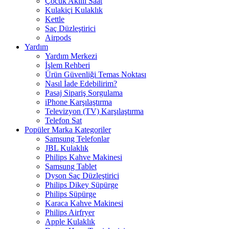
Çocuk Akıllı Saat
Kulakiçi Kulaklık
Kettle
Saç Düzleştirici
Airpods
Yardım
Yardım Merkezi
İşlem Rehberi
Ürün Güvenliği Temas Noktası
Nasıl İade Edebilirim?
Pasaj Sipariş Sorgulama
iPhone Karşılaştırma
Televizyon (TV) Karşılaştırma
Telefon Sat
Popüler Marka Kategoriler
Samsung Telefonlar
JBL Kulaklık
Philips Kahve Makinesi
Samsung Tablet
Dyson Saç Düzleştirici
Philips Dikey Süpürge
Philips Süpürge
Karaca Kahve Makinesi
Philips Airfryer
Apple Kulaklık