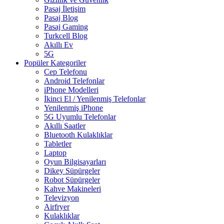
Pasaj İletişim
Pasaj Blog
Pasaj Gaming
Turkcell Blog
Akıllı Ev
5G
Popüler Kategoriler
Cep Telefonu
Android Telefonlar
iPhone Modelleri
İkinci El / Yenilenmiş Telefonlar
Yenilenmiş iPhone
5G Uyumlu Telefonlar
Akıllı Saatler
Bluetooth Kulaklıklar
Tabletler
Laptop
Oyun Bilgisayarları
Dikey Süpürgeler
Robot Süpürgeler
Kahve Makineleri
Televizyon
Airfryer
Kulaklıklar