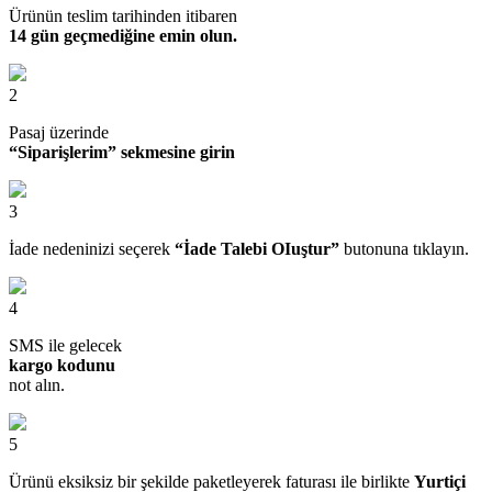
Ürünün teslim tarihinden itibaren
14 gün geçmediğine emin olun.
2
Pasaj üzerinde
“Siparişlerim” sekmesine girin
3
İade nedeninizi seçerek
“İade Talebi OIuştur”
butonuna tıklayın.
4
SMS ile gelecek
kargo kodunu
not alın.
5
Ürünü eksiksiz bir şekilde paketleyerek faturası ile birlikte
Yurtiçi