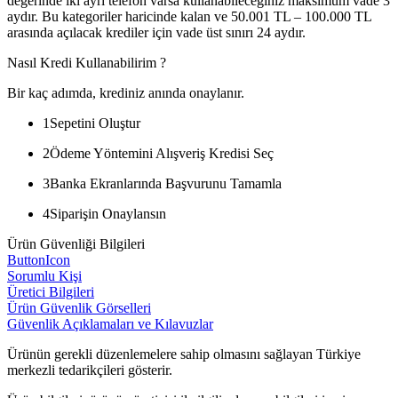
değerinde iki ayrı telefon varsa kullanabileceğiniz maksimum vade 3
aydır. Bu kategoriler haricinde kalan ve 50.001 TL – 100.000 TL
arasında açılacak krediler için vade üst sınırı 24 aydır.
Nasıl Kredi Kullanabilirim ?
Bir kaç adımda, krediniz anında onaylanır.
1
Sepetini Oluştur
2
Ödeme Yöntemini Alışveriş Kredisi Seç
3
Banka Ekranlarında Başvurunu Tamamla
4
Siparişin Onaylansın
Ürün Güvenliği Bilgileri
ButtonIcon
Sorumlu Kişi
Üretici Bilgileri
Ürün Güvenlik Görselleri
Güvenlik Açıklamaları ve Kılavuzlar
Ürünün gerekli düzenlemelere sahip olmasını sağlayan Türkiye
merkezli tedarikçileri gösterir.