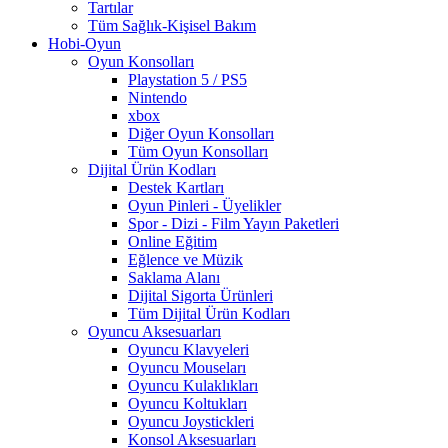
Tartılar
Tüm Sağlık-Kişisel Bakım
Hobi-Oyun
Oyun Konsolları
Playstation 5 / PS5
Nintendo
xbox
Diğer Oyun Konsolları
Tüm Oyun Konsolları
Dijital Ürün Kodları
Destek Kartları
Oyun Pinleri - Üyelikler
Spor - Dizi - Film Yayın Paketleri
Online Eğitim
Eğlence ve Müzik
Saklama Alanı
Dijital Sigorta Ürünleri
Tüm Dijital Ürün Kodları
Oyuncu Aksesuarları
Oyuncu Klavyeleri
Oyuncu Mouseları
Oyuncu Kulaklıkları
Oyuncu Koltukları
Oyuncu Joystickleri
Konsol Aksesuarları