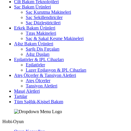
Cilt Bakım Teknolojileri
Saç Bakım Ürünleri
Saç Kurutma Makineleri
Saç Şekillendiriciler
Saç Düzleştiricileri
Erkek Bakım Ürünleri
Tıraş Makineleri
Saç & Sakal Kesme Makineleri
Ağız Bakım Ürünleri
Şarjlı Diş Fırçaları
Ağız Duşları
Epilatörler & IPL Cihazları
Epilatörler
Lazer Epilasyon & IPL Cihazları
Ateş Ölçerler & Tansiyon Aletleri
Ateş Ölçerler
Tansiyon Aletleri
Masaj Aletleri
Tartılar
Tüm Sağlık-Kişisel Bakım
Hobi-Oyun