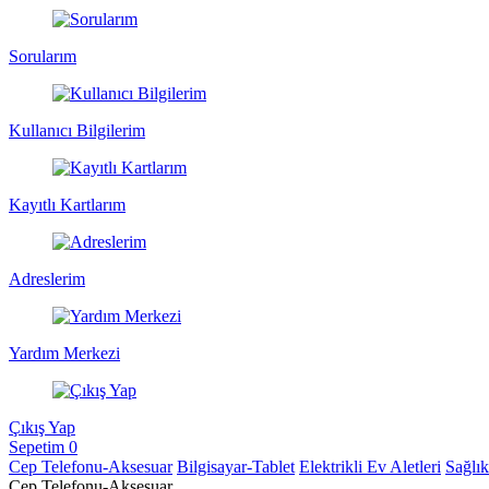
Sorularım
Kullanıcı Bilgilerim
Kayıtlı Kartlarım
Adreslerim
Yardım Merkezi
Çıkış Yap
Sepetim
0
Cep Telefonu-Aksesuar
Bilgisayar-Tablet
Elektrikli Ev Aletleri
Sağlı
Cep Telefonu-Aksesuar