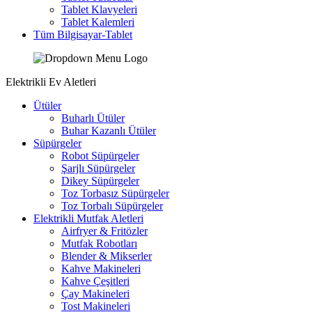
Tablet Klavyeleri
Tablet Kalemleri
Tüm Bilgisayar-Tablet
Elektrikli Ev Aletleri
Ütüler
Buharlı Ütüler
Buhar Kazanlı Ütüler
Süpürgeler
Robot Süpürgeler
Şarjlı Süpürgeler
Dikey Süpürgeler
Toz Torbasız Süpürgeler
Toz Torbalı Süpürgeler
Elektrikli Mutfak Aletleri
Airfryer & Fritözler
Mutfak Robotları
Blender & Mikserler
Kahve Makineleri
Kahve Çeşitleri
Çay Makineleri
Tost Makineleri