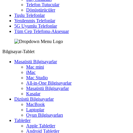
Telefon Tutucular
Dönüştürücüler
Tuşlu Telefonlar
Yenilenmiş Telefonlar
5G Uyumlu Telefonlar
Tüm Cep Telefonu-Aksesuar
Bilgisayar-Tablet
Masaüstü Bilgisayarlar
Mac mini
iMac
Mac Studio
All-in-One Bilgisayarlar
Masaüstü Bilgisayarlar
Kasalar
Dizüstü Bilgisayarlar
MacBook
Laptoplar
Oyun Bilgisayarları
Tabletler
Apple Tabletler
Android Tabletler