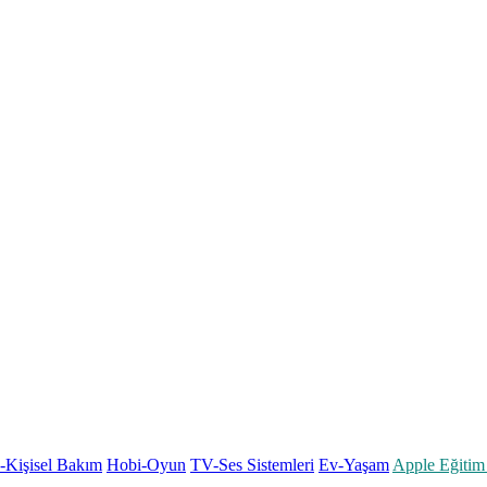
k-Kişisel Bakım
Hobi-Oyun
TV-Ses Sistemleri
Ev-Yaşam
Apple Eğitim