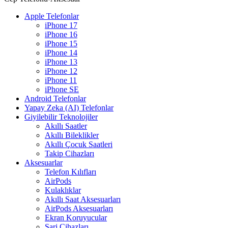
Apple Telefonlar
iPhone 17
iPhone 16
iPhone 15
iPhone 14
iPhone 13
iPhone 12
iPhone 11
iPhone SE
Android Telefonlar
Yapay Zeka (AI) Telefonlar
Giyilebilir Teknolojiler
Akıllı Saatler
Akıllı Bileklikler
Akıllı Çocuk Saatleri
Takip Cihazları
Aksesuarlar
Telefon Kılıfları
AirPods
Kulaklıklar
Akıllı Saat Aksesuarları
AirPods Aksesuarları
Ekran Koruyucular
Şarj Cihazları