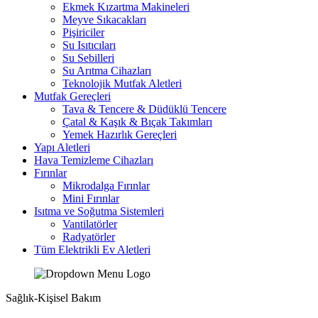
Ekmek Kızartma Makineleri
Meyve Sıkacakları
Pişiriciler
Su Isıtıcıları
Su Sebilleri
Su Arıtma Cihazları
Teknolojik Mutfak Aletleri
Mutfak Gereçleri
Tava & Tencere & Düdüklü Tencere
Çatal & Kaşık & Bıçak Takımları
Yemek Hazırlık Gereçleri
Yapı Aletleri
Hava Temizleme Cihazları
Fırınlar
Mikrodalga Fırınlar
Mini Fırınlar
Isıtma ve Soğutma Sistemleri
Vantilatörler
Radyatörler
Tüm Elektrikli Ev Aletleri
Sağlık-Kişisel Bakım