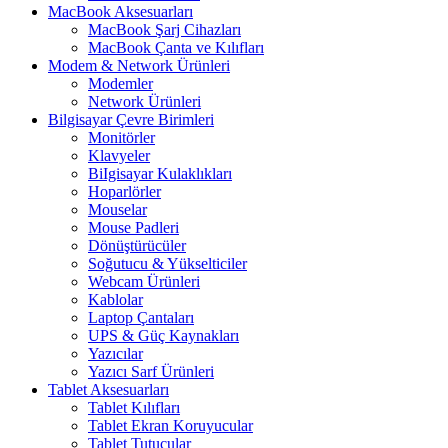
MacBook Aksesuarları
MacBook Şarj Cihazları
MacBook Çanta ve Kılıfları
Modem & Network Ürünleri
Modemler
Network Ürünleri
Bilgisayar Çevre Birimleri
Monitörler
Klavyeler
BiIgisayar Kulaklıkları
Hoparlörler
Mouselar
Mouse Padleri
Dönüştürücüler
Soğutucu & Yükselticiler
Webcam Ürünleri
Kablolar
Laptop Çantaları
UPS & Güç Kaynakları
Yazıcılar
Yazıcı Sarf Ürünleri
Tablet Aksesuarları
Tablet Kılıfları
Tablet Ekran Koruyucular
Tablet Tutucular