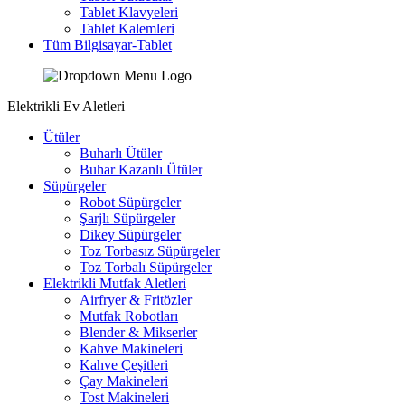
Tablet Klavyeleri
Tablet Kalemleri
Tüm Bilgisayar-Tablet
Elektrikli Ev Aletleri
Ütüler
Buharlı Ütüler
Buhar Kazanlı Ütüler
Süpürgeler
Robot Süpürgeler
Şarjlı Süpürgeler
Dikey Süpürgeler
Toz Torbasız Süpürgeler
Toz Torbalı Süpürgeler
Elektrikli Mutfak Aletleri
Airfryer & Fritözler
Mutfak Robotları
Blender & Mikserler
Kahve Makineleri
Kahve Çeşitleri
Çay Makineleri
Tost Makineleri