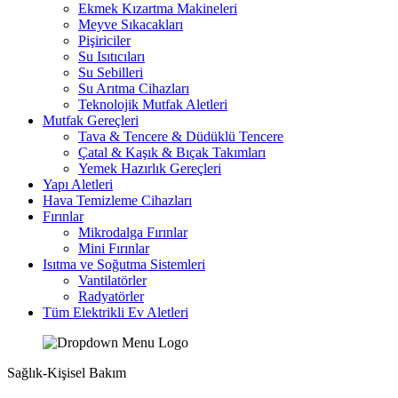
Ekmek Kızartma Makineleri
Meyve Sıkacakları
Pişiriciler
Su Isıtıcıları
Su Sebilleri
Su Arıtma Cihazları
Teknolojik Mutfak Aletleri
Mutfak Gereçleri
Tava & Tencere & Düdüklü Tencere
Çatal & Kaşık & Bıçak Takımları
Yemek Hazırlık Gereçleri
Yapı Aletleri
Hava Temizleme Cihazları
Fırınlar
Mikrodalga Fırınlar
Mini Fırınlar
Isıtma ve Soğutma Sistemleri
Vantilatörler
Radyatörler
Tüm Elektrikli Ev Aletleri
Sağlık-Kişisel Bakım