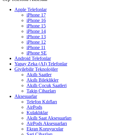
Apple Telefonlar
iPhone 17
iPhone 16
iPhone 15
iPhone 14
iPhone 13
iPhone 12
iPhone 11
iPhone SE
Android Telefonlar
Yapay Zeka (AI) Telefonlar
Giyilebilir Teknolojiler
Akıllı Saatler
Akıllı Bileklikler
Akıllı Çocuk Saatleri
Takip Cihazları
Aksesuarlar
Telefon Kılıfları
AirPods
Kulaklıklar
Akıllı Saat Aksesuarları
AirPods Aksesuarları
Ekran Koruyucular
Şarj Cihazları