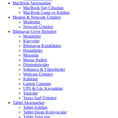
MacBook Aksesuarları
MacBook Şarj Cihazları
MacBook Çanta ve Kılıfları
Modem & Network Ürünleri
Modemler
Network Ürünleri
Bilgisayar Çevre Birimleri
Monitörler
Klavyeler
BiIgisayar Kulaklıkları
Hoparlörler
Mouselar
Mouse Padleri
Dönüştürücüler
Soğutucu & Yükselticiler
Webcam Ürünleri
Kablolar
Laptop Çantaları
UPS & Güç Kaynakları
Yazıcılar
Yazıcı Sarf Ürünleri
Tablet Aksesuarları
Tablet Kılıfları
Tablet Ekran Koruyucular
Tablet Tutucular