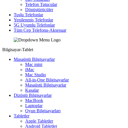
Telefon Tutucular
Dönüştürücüler
Tuşlu Telefonlar
Yenilenmiş Telefonlar
5G Uyumlu Telefonlar
Tüm Cep Telefonu-Aksesuar
Bilgisayar-Tablet
Masaüstü Bilgisayarlar
Mac mini
iMac
Mac Studio
All-in-One Bilgisayarlar
Masaüstü Bilgisayarlar
Kasalar
Dizüstü Bilgisayarlar
MacBook
Laptoplar
Oyun Bilgisayarları
Tabletler
Apple Tabletler
Android Tabletler