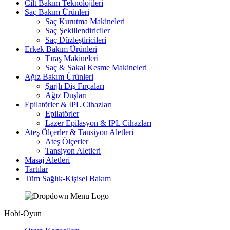
Cilt Bakım Teknolojileri
Saç Bakım Ürünleri
Saç Kurutma Makineleri
Saç Şekillendiriciler
Saç Düzleştiricileri
Erkek Bakım Ürünleri
Tıraş Makineleri
Saç & Sakal Kesme Makineleri
Ağız Bakım Ürünleri
Şarjlı Diş Fırçaları
Ağız Duşları
Epilatörler & IPL Cihazları
Epilatörler
Lazer Epilasyon & IPL Cihazları
Ateş Ölçerler & Tansiyon Aletleri
Ateş Ölçerler
Tansiyon Aletleri
Masaj Aletleri
Tartılar
Tüm Sağlık-Kişisel Bakım
Hobi-Oyun