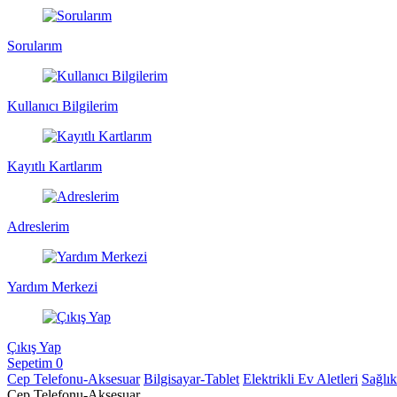
Sorularım
Kullanıcı Bilgilerim
Kayıtlı Kartlarım
Adreslerim
Yardım Merkezi
Çıkış Yap
Sepetim
0
Cep Telefonu-Aksesuar
Bilgisayar-Tablet
Elektrikli Ev Aletleri
Sağlı
Cep Telefonu-Aksesuar