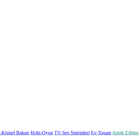
k-Kişisel Bakım
Hobi-Oyun
TV-Ses Sistemleri
Ev-Yaşam
Apple Eğitim