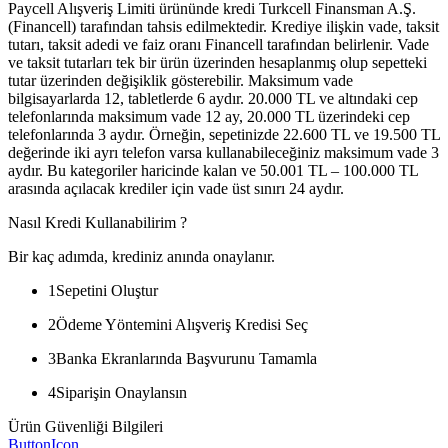
Paycell Alışveriş Limiti ürününde kredi Turkcell Finansman A.Ş.
(Financell) tarafından tahsis edilmektedir. Krediye ilişkin vade, taksit
tutarı, taksit adedi ve faiz oranı Financell tarafından belirlenir. Vade
ve taksit tutarları tek bir ürün üzerinden hesaplanmış olup sepetteki
tutar üzerinden değişiklik gösterebilir. Maksimum vade
bilgisayarlarda 12, tabletlerde 6 aydır. 20.000 TL ve altındaki cep
telefonlarında maksimum vade 12 ay, 20.000 TL üzerindeki cep
telefonlarında 3 aydır. Örneğin, sepetinizde 22.600 TL ve 19.500 TL
değerinde iki ayrı telefon varsa kullanabileceğiniz maksimum vade 3
aydır. Bu kategoriler haricinde kalan ve 50.001 TL – 100.000 TL
arasında açılacak krediler için vade üst sınırı 24 aydır.
Nasıl Kredi Kullanabilirim ?
Bir kaç adımda, krediniz anında onaylanır.
1
Sepetini Oluştur
2
Ödeme Yöntemini Alışveriş Kredisi Seç
3
Banka Ekranlarında Başvurunu Tamamla
4
Siparişin Onaylansın
Ürün Güvenliği Bilgileri
ButtonIcon