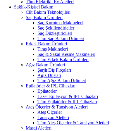
Tüm Elektrikli Ev Aletleri
Sağlık-Kişisel Bakım
Cilt Bakım Teknolojileri
Saç Bakım Ürünleri
Saç Kurutma Makineleri
Saç Şekillendiriciler
Saç Düzleştiricileri
Tüm Saç Bakım Ürünleri
Erkek Bakım Ürünleri
Tıraş Makineleri
Saç & Sakal Kesme Makineleri
Tüm Erkek Bakım Ürünleri
Ağız Bakım Ürünleri
Şarjlı Diş Fırçaları
Ağız Duşları
Tüm Ağız Bakım Ürünleri
Epilatörler & IPL Cihazları
Epilatörler
Lazer Epilasyon & IPL Cihazları
Tüm Epilatörler & IPL Cihazları
Ateş Ölçerler & Tansiyon Aletleri
Ateş Ölçerler
Tansiyon Aletleri
Tüm Ateş Ölçerler & Tansiyon Aletleri
Masaj Aletleri