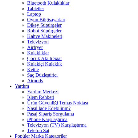
Bluetooth Kulaklıklar
Tabletler
Laptop
Oyun Bilgisayarları
Dikey Süpürgeler
Robot Süpürgeler
Kahve Makineleri
Televizyon
Airfryer
Kulaklıklar
Çocuk Akıllı Saat
Kulakiçi Kulaklık
Kettle
Saç Düzleştirici
Airpods
Yardım
Yardım Merkezi
İşlem Rehberi
Ürün Güvenliği Temas Noktası
Nasıl İade Edebilirim?
Pasaj Sipariş Sorgulama
iPhone Karşılaştırma
Televizyon (TV) Karşılaştırma
Telefon Sat
Popüler Marka Kategoriler