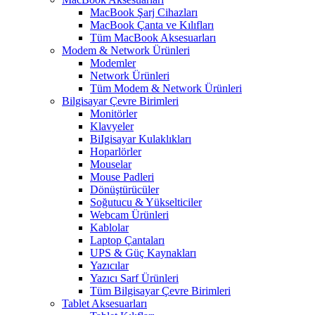
MacBook Şarj Cihazları
MacBook Çanta ve Kılıfları
Tüm MacBook Aksesuarları
Modem & Network Ürünleri
Modemler
Network Ürünleri
Tüm Modem & Network Ürünleri
Bilgisayar Çevre Birimleri
Monitörler
Klavyeler
BiIgisayar Kulaklıkları
Hoparlörler
Mouselar
Mouse Padleri
Dönüştürücüler
Soğutucu & Yükselticiler
Webcam Ürünleri
Kablolar
Laptop Çantaları
UPS & Güç Kaynakları
Yazıcılar
Yazıcı Sarf Ürünleri
Tüm Bilgisayar Çevre Birimleri
Tablet Aksesuarları