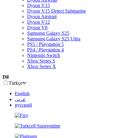
Dyson V15
Dyson V15 Detect Submarine
Dyson Airstrait
Dyson V12
Dyson V8
Samsung Galaxy S25
Samsung Galaxy S25 Ultra
PS5 / Playstation 5
PS4 / Playstation 4
Nintendo Switch
Xbox Series S
Xbox Series X
Dil
Türkçe
English
عربى
русский