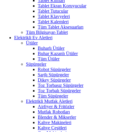
Tablet Kılıfları
Tablet Ekran Koruyucular
Tablet Tutucular
Tablet Klavyeleri
Tablet Kalemleri
Tüm Tablet Aksesuarları
Tüm Bilgisayar-Tablet
Elektrikli Ev Aletleri
Ütüler
Buharlı Ütüler
Buhar Kazanlı Ütüler
Tüm Ütüler
Süpürgeler
Robot Süpürgeler
Şarjlı Süpürgeler
Dikey Süpürgeler
Toz Torbasız Süpürgeler
Toz Torbalı Süpürgeler
Tüm Süpürgeler
Elektrikli Mutfak Aletleri
Airfryer & Fritözler
Mutfak Robotları
Blender & Mikserler
Kahve Makineleri
Kahve Çeşitleri