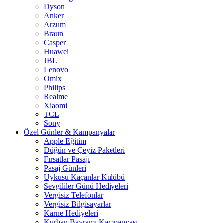
Dyson
Anker
Arzum
Braun
Casper
Huawei
JBL
Lenovo
Omix
Philips
Realme
Xiaomi
TCL
Sony
Özel Günler & Kampanyalar
Apple Eğitim
Düğün ve Çeyiz Paketleri
Fırsatlar Pasajı
Pasaj Günleri
Uykusu Kaçanlar Kulübü
Sevgililer Günü Hediyeleri
Vergisiz Telefonlar
Vergisiz Bilgisayarlar
Karne Hediyeleri
Kurban Bayramı Kampanyası