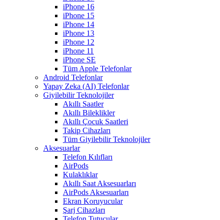
iPhone 16
iPhone 15
iPhone 14
iPhone 13
iPhone 12
iPhone 11
iPhone SE
Tüm Apple Telefonlar
Android Telefonlar
Yapay Zeka (AI) Telefonlar
Giyilebilir Teknolojiler
Akıllı Saatler
Akıllı Bileklikler
Akıllı Çocuk Saatleri
Takip Cihazları
Tüm Giyilebilir Teknolojiler
Aksesuarlar
Telefon Kılıfları
AirPods
Kulaklıklar
Akıllı Saat Aksesuarları
AirPods Aksesuarları
Ekran Koruyucular
Şarj Cihazları
Telefon Tutucular