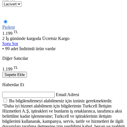
Piolent
TL
1.199
2 İş gününde kargoda
Ücretsiz Kargo
Soru Sor
• 99 adet İndirimli ürün vardır
Diğer Satıcılar
TL
1.199
Sepete Ekle
Haberdar Et
Email Adresi
Bu bilgilendirmeyi alabilmeniz için izniniz gerekmektedir.
“Daha iyi hizmet alabilmem için bilgilerimin Turkcell İletişim
Hizmetleri A.Ş, iştirakleri ve bunların iş ortaklarınca, tarafımca aksi
belirtiline kadar işlenmesine; Turkcell ve iştiraklerinin iletişim
bilgilerimi kullanarak, kampanya, servis, tarife ve hizmetleri ile ilgili
duyuruları tarafıma iletmesine izin verdiğimi kabul, beyan ve taahhüt