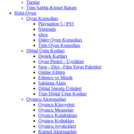
Tartılar
Tüm Sağlık-Kişisel Bakım
Hobi-Oyun
Oyun Konsolları
Playstation 5 / PS5
Nintendo
xbox
Diğer Oyun Konsolları
Tüm Oyun Konsolları
Dijital Ürün Kodları
Destek Kartları
Oyun Pinleri - Üyelikler
Spor - Dizi - Film Yayın Paketleri
Online Eğitim
Eğlence ve Müzik
Saklama Alanı
Dijital Sigorta Ürünleri
Tüm Dijital Ürün Kodları
Oyuncu Aksesuarları
Oyuncu Klavyeleri
Oyuncu Mouseları
Oyuncu Kulaklıkları
Oyuncu Koltukları
Oyuncu Joystickleri
Konsol Aksesuarları