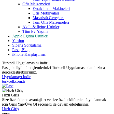
Ofis Malzemeleri
Evrak İmha Makineleri
Ofis Mobilyaları
Masaüstü Gereçleri
Tüm Ofis Malzemeleri
Akıllı & İlginç Ürünler
Tüm Ev-Yaşam
Apple Eğitim Ürünleri
Yardım
Sipariş Sorgulama
Pasaj Blog
iPhone Karşılaştırma
Turkcell Uygulamasını İndir
Pasaj ile ilgili tüm işlemlerinizi Turkcell Uygulamasından hızlıca
gerçekleştirebilirsiniz.
Uygulamayı İndir
turkcell.com.tr
Hızlı Giriş
Size özel ödeme avantajları ve size özel tekliflerden faydalanmak
için Giriş Yap/Üye Ol seçeneği ile devam edebilirsiniz.
Hızlı Giriş
veya