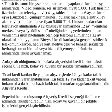
• Taksit üst sınırı bireysel kredi kartları ile yapılan elektronik eşya
alımlarında (Video, kamera, ses sistemleri, fiyatı 5.000 Türk lirasının
üzerinde olan televizyon vb) 4 ay, tablet alımlarında 6 ay, elektrikli
eşya (Buzdolabı, çamaşır makinesi, bulaşık makinesi, elektrikli ev
aletleri vb.) alımlarında ve fiyatı 5.000 Türk Lirasına kadar olan
televizyon alımlarında 9 ay, bilgisayar alımlarında 12 ay, “yenileme
merkezi” veya “yetkili satıcı” niteliğindeki iş yerlerinden alınan
yenilenmiş ürün niteliğinde olan cep telefonu alımlarında 12 ay
olarak olarak uygulanır. Bireysel kredi kartlarıyla gerçekleştirilecek
telekomünikasyon, hediye kart, hediye çeki ve benzeri şekillerde
herhangi somut bir mal veya hizmeti içermeyen ürünlerin
alımlarında taksit uygulanamaz.
Anlaşmalı olduğumuz bankalarla alışverişini kredi kartına taksit
seçeneği ile hızlı, kolay ve güvenli bir şekilde tamamlayabilirsin.
Ticari kredi kartları ile yapılan alışverişlerde 12 aya kadar taksit
imkanından yararlanabilirsiniz. En fazla 12 aya kadar taksit yapma
imkanı olsa da banka bazlı farklı taksit tutarları uygulanabilmektedir.
Alışveriş Kredisi
Sepetini hemen oluşturup Alışveriş Kredisi seçeneği ile ödeme
adımında taksitlendirebilir, hızlı, kolay ve güvenli bir şekilde
işlemlerini gerçekleştirebilirsin.