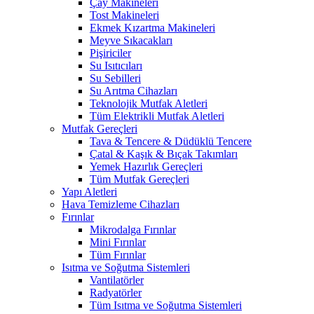
Çay Makineleri
Tost Makineleri
Ekmek Kızartma Makineleri
Meyve Sıkacakları
Pişiriciler
Su Isıtıcıları
Su Sebilleri
Su Arıtma Cihazları
Teknolojik Mutfak Aletleri
Tüm Elektrikli Mutfak Aletleri
Mutfak Gereçleri
Tava & Tencere & Düdüklü Tencere
Çatal & Kaşık & Bıçak Takımları
Yemek Hazırlık Gereçleri
Tüm Mutfak Gereçleri
Yapı Aletleri
Hava Temizleme Cihazları
Fırınlar
Mikrodalga Fırınlar
Mini Fırınlar
Tüm Fırınlar
Isıtma ve Soğutma Sistemleri
Vantilatörler
Radyatörler
Tüm Isıtma ve Soğutma Sistemleri