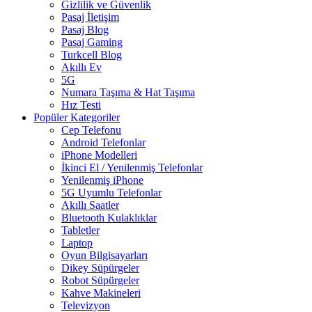
Gizlilik ve Güvenlik
Pasaj İletişim
Pasaj Blog
Pasaj Gaming
Turkcell Blog
Akıllı Ev
5G
Numara Taşıma & Hat Taşıma
Hız Testi
Popüler Kategoriler
Cep Telefonu
Android Telefonlar
iPhone Modelleri
İkinci El / Yenilenmiş Telefonlar
Yenilenmiş iPhone
5G Uyumlu Telefonlar
Akıllı Saatler
Bluetooth Kulaklıklar
Tabletler
Laptop
Oyun Bilgisayarları
Dikey Süpürgeler
Robot Süpürgeler
Kahve Makineleri
Televizyon