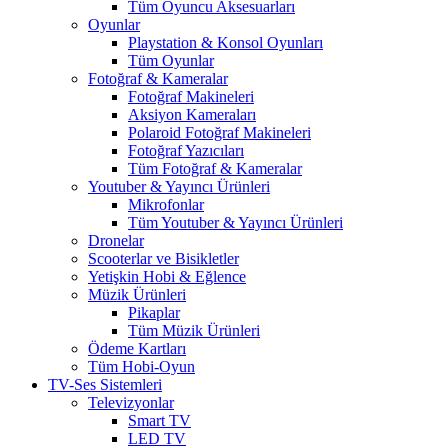
Tüm Oyuncu Aksesuarları
Oyunlar
Playstation & Konsol Oyunları
Tüm Oyunlar
Fotoğraf & Kameralar
Fotoğraf Makineleri
Aksiyon Kameraları
Polaroid Fotoğraf Makineleri
Fotoğraf Yazıcıları
Tüm Fotoğraf & Kameralar
Youtuber & Yayıncı Ürünleri
Mikrofonlar
Tüm Youtuber & Yayıncı Ürünleri
Dronelar
Scooterlar ve Bisikletler
Yetişkin Hobi & Eğlence
Müzik Ürünleri
Pikaplar
Tüm Müzik Ürünleri
Ödeme Kartları
Tüm Hobi-Oyun
TV-Ses Sistemleri
Televizyonlar
Smart TV
LED TV