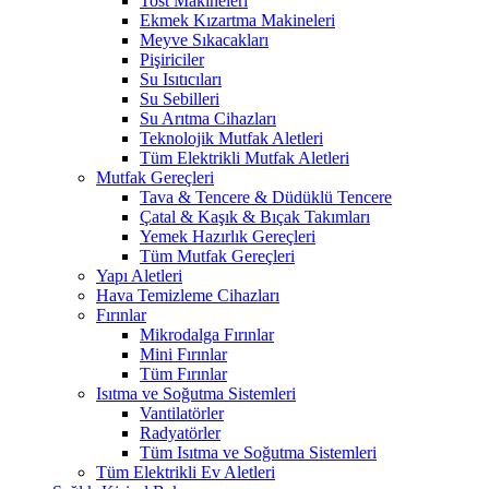
Tost Makineleri
Ekmek Kızartma Makineleri
Meyve Sıkacakları
Pişiriciler
Su Isıtıcıları
Su Sebilleri
Su Arıtma Cihazları
Teknolojik Mutfak Aletleri
Tüm Elektrikli Mutfak Aletleri
Mutfak Gereçleri
Tava & Tencere & Düdüklü Tencere
Çatal & Kaşık & Bıçak Takımları
Yemek Hazırlık Gereçleri
Tüm Mutfak Gereçleri
Yapı Aletleri
Hava Temizleme Cihazları
Fırınlar
Mikrodalga Fırınlar
Mini Fırınlar
Tüm Fırınlar
Isıtma ve Soğutma Sistemleri
Vantilatörler
Radyatörler
Tüm Isıtma ve Soğutma Sistemleri
Tüm Elektrikli Ev Aletleri