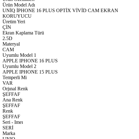
Ürün Model Adı
UNİQ İPHONE 16 PLUS OPTİX VİVİD CAM EKRAN
KORUYUCU
Üretim Yeri
ÇİN
Ekran Kaplama Türü
2.5D
Materyal
CAM
Uyumlu Model 1
APPLE IPHONE 16 PLUS
Uyumlu Model 2
APPLE IPHONE 15 PLUS
Temperli Mi
VAR
Orjınal Renk
ŞEFFAF
Ana Renk
ŞEFFAF
Renk
ŞEFFAF
Seri - Imeı
SERİ
Marka
UNIQ