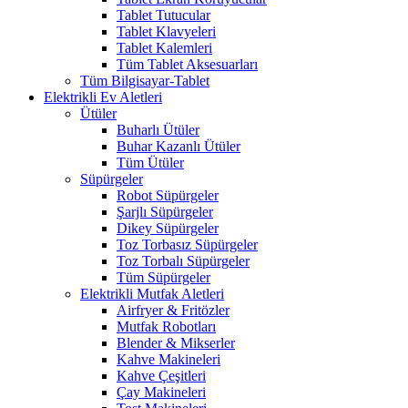
Tablet Tutucular
Tablet Klavyeleri
Tablet Kalemleri
Tüm Tablet Aksesuarları
Tüm Bilgisayar-Tablet
Elektrikli Ev Aletleri
Ütüler
Buharlı Ütüler
Buhar Kazanlı Ütüler
Tüm Ütüler
Süpürgeler
Robot Süpürgeler
Şarjlı Süpürgeler
Dikey Süpürgeler
Toz Torbasız Süpürgeler
Toz Torbalı Süpürgeler
Tüm Süpürgeler
Elektrikli Mutfak Aletleri
Airfryer & Fritözler
Mutfak Robotları
Blender & Mikserler
Kahve Makineleri
Kahve Çeşitleri
Çay Makineleri