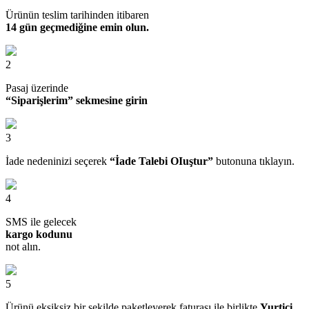
Ürünün teslim tarihinden itibaren
14 gün geçmediğine emin olun.
2
Pasaj üzerinde
“Siparişlerim” sekmesine girin
3
İade nedeninizi seçerek
“İade Talebi OIuştur”
butonuna tıklayın.
4
SMS ile gelecek
kargo kodunu
not alın.
5
Ürünü eksiksiz bir şekilde paketleyerek faturası ile birlikte
Yurtiçi