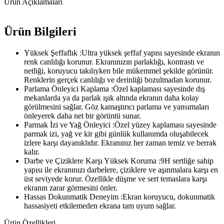
Ürün Açıklamaları
Ürün Bilgileri
Yüksek Şeffaflık :Ultra yüksek şeffaf yapısı sayesinde ekranın
renk canlılığı korunur. Ekranınızın parlaklığı, kontrastı ve
netliği, koruyucu takılıyken bile mükemmel şekilde görünür.
Renklerin gerçek canlılığı ve derinliği bozulmadan korunur.
Parlama Önleyici Kaplama :Özel kaplaması sayesinde dış
mekanlarda ya da parlak ışık altında ekranın daha kolay
görülmesini sağlar. Göz kamaştırıcı parlama ve yansımaları
önleyerek daha net bir görüntü sunar.
Parmak İzi ve Yağ Önleyici :Özel yüzey kaplaması sayesinde
parmak izi, yağ ve kir gibi günlük kullanımda oluşabilecek
izlere karşı dayanıklıdır. Ekranınız her zaman temiz ve berrak
kalır.
Darbe ve Çiziklere Karşı Yüksek Koruma :9H sertliğe sahip
yapısı ile ekranınızı darbelere, çiziklere ve aşınmalara karşı en
üst seviyede korur. Özellikle düşme ve sert temaslara karşı
ekranın zarar görmesini önler.
Hassas Dokunmatik Deneyim :Ekran koruyucu, dokunmatik
hassasiyeti etkilemeden ekrana tam uyum sağlar.
Ürün Özellikleri