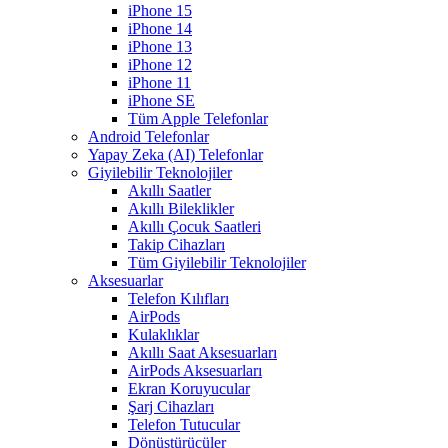
iPhone 15
iPhone 14
iPhone 13
iPhone 12
iPhone 11
iPhone SE
Tüm Apple Telefonlar
Android Telefonlar
Yapay Zeka (AI) Telefonlar
Giyilebilir Teknolojiler
Akıllı Saatler
Akıllı Bileklikler
Akıllı Çocuk Saatleri
Takip Cihazları
Tüm Giyilebilir Teknolojiler
Aksesuarlar
Telefon Kılıfları
AirPods
Kulaklıklar
Akıllı Saat Aksesuarları
AirPods Aksesuarları
Ekran Koruyucular
Şarj Cihazları
Telefon Tutucular
Dönüştürücüler