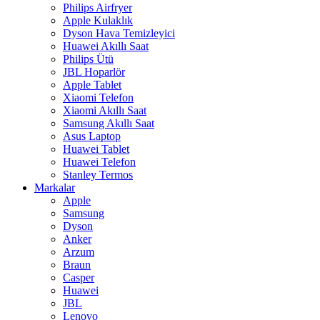
Philips Airfryer
Apple Kulaklık
Dyson Hava Temizleyici
Huawei Akıllı Saat
Philips Ütü
JBL Hoparlör
Apple Tablet
Xiaomi Telefon
Xiaomi Akıllı Saat
Samsung Akıllı Saat
Asus Laptop
Huawei Tablet
Huawei Telefon
Stanley Termos
Markalar
Apple
Samsung
Dyson
Anker
Arzum
Braun
Casper
Huawei
JBL
Lenovo