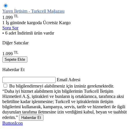
Yaren İletişim - Turkcell Mağazası
TL
1.099
1 İş gününde kargoda
Ücretsiz Kargo
Soru Sor
• 6 adet İndirimli ürün vardır
Diğer Satıcılar
TL
1.099
Sepete Ekle
Haberdar Et
Email Adresi
Bu bilgilendirmeyi alabilmeniz için izniniz gerekmektedir.
“Daha iyi hizmet alabilmem için bilgilerimin Turkcell İletişim
Hizmetleri A.Ş, iştirakleri ve bunların iş ortaklarınca, tarafımca aksi
belirtiline kadar işlenmesine; Turkcell ve iştiraklerinin iletişim
bilgilerimi kullanarak, kampanya, servis, tarife ve hizmetleri ile ilgili
duyuruları tarafıma iletmesine izin verdiğimi kabul, beyan ve taahhüt
ederim.”
Haberdar Et
ButtonIcon