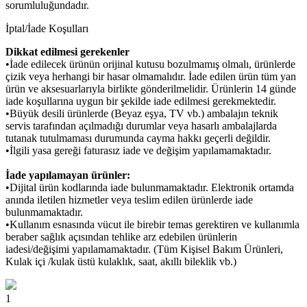
sorumluluğundadır.
İptal/İade Koşulları
Dikkat edilmesi gerekenler
•İade edilecek ürünün orijinal kutusu bozulmamış olmalı, ürünlerde
çizik veya herhangi bir hasar olmamalıdır. İade edilen ürün tüm yan
ürün ve aksesuarlarıyla birlikte gönderilmelidir. Ürünlerin 14 günde
iade koşullarına uygun bir şekilde iade edilmesi gerekmektedir.
•Büyük desili ürünlerde (Beyaz eşya, TV vb.) ambalajın teknik
servis tarafından açılmadığı durumlar veya hasarlı ambalajlarda
tutanak tutulmaması durumunda cayma hakkı geçerli değildir.
•İlgili yasa gereği faturasız iade ve değişim yapılamamaktadır.
İade yapılamayan ürünler:
•Dijital ürün kodlarında iade bulunmamaktadır. Elektronik ortamda
anında iletilen hizmetler veya teslim edilen ürünlerde iade
bulunmamaktadır.
•Kullanım esnasında vücut ile birebir temas gerektiren ve kullanımla
beraber sağlık açısından tehlike arz edebilen ürünlerin
iadesi/değişimi yapılamamaktadır. (Tüm Kişisel Bakım Ürünleri,
Kulak içi /kulak üstü kulaklık, saat, akıllı bileklik vb.)
1