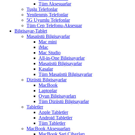
Tüm Aksesuarlar
Tuşlu Telefonlar
Yenilenmiş Telefonlar
5G Uyumlu Telefonlar
Tüm Cep Telefonu-Aksesuar
Bilgisayar-Tablet
Masaüstü Bilgisayarlar
Mac mini
iMac
Mac Studio
All-in-One Bilgisayarlar
Masaüstü Bilgisayarlar
Kasalar
Tüm Masaüstü Bilgisayarlar
Dizüstü Bilgisayarlar
MacBook
Laptoplar
Oyun Bilgisayarları
Tüm Dizüstü Bilgisayarlar
Tabletler
Apple Tabletler
Android Tabletler
Tüm Tabletler
MacBook Aksesuarları
MacBook Şarj Cihazları