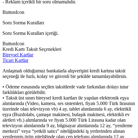
- Reklam içerikli bir soru olmamalıdır.
ButtonIcon
Soru Sorma Kuralları
Soru Sorma Kuralları içeriği.
ButtonIcon
Kredi Kartı Taksit Seçenekleri
Bireysel Kartlar
Ticari Kartlar
Anlaşmalı olduğumuz bankalarla alışverişini kredi kartına taksit
seçeneği ile hızlı, kolay ve güvenli bir şekilde tamamlayabilirsin.
• Ödeme esnasında seçilen taksitlerde vade farkından dolayı tutar
farklılıkları görülebilir.
• Taksit üst sınırı bireysel kredi kartları ile yapılan elektronik eşya
alımlarında (Video, kamera, ses sistemleri, fiyatı 5.000 Türk lirasının
üzerinde olan televizyon vb) 4 ay, tablet alımlarında 6 ay, elektrikli
eşya (Buzdolabı, çamaşır makinesi, bulaşık makinesi, elektrikli ev
aletleri vb.) alımlarında ve fiyatı 5.000 Türk Lirasına kadar olan
televizyon alımlarında 9 ay, bilgisayar alımlarında 12 ay, “yenileme
merkezi” veya “yetkili satıcı” niteliğindeki iş yerlerinden alınan
yenilenmiş ürün niteliğinde olan cep telefonu alımlarında 12 ay