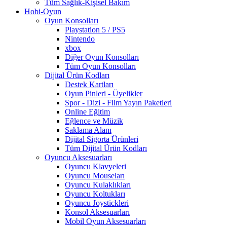
Tüm Sağlık-Kişisel Bakım
Hobi-Oyun
Oyun Konsolları
Playstation 5 / PS5
Nintendo
xbox
Diğer Oyun Konsolları
Tüm Oyun Konsolları
Dijital Ürün Kodları
Destek Kartları
Oyun Pinleri - Üyelikler
Spor - Dizi - Film Yayın Paketleri
Online Eğitim
Eğlence ve Müzik
Saklama Alanı
Dijital Sigorta Ürünleri
Tüm Dijital Ürün Kodları
Oyuncu Aksesuarları
Oyuncu Klavyeleri
Oyuncu Mouseları
Oyuncu Kulaklıkları
Oyuncu Koltukları
Oyuncu Joystickleri
Konsol Aksesuarları
Mobil Oyun Aksesuarları