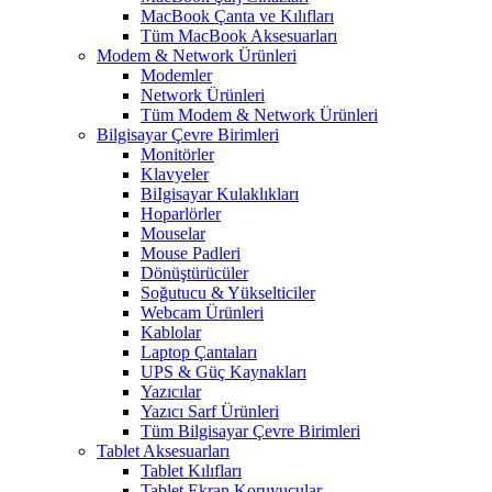
MacBook Çanta ve Kılıfları
Tüm MacBook Aksesuarları
Modem & Network Ürünleri
Modemler
Network Ürünleri
Tüm Modem & Network Ürünleri
Bilgisayar Çevre Birimleri
Monitörler
Klavyeler
BiIgisayar Kulaklıkları
Hoparlörler
Mouselar
Mouse Padleri
Dönüştürücüler
Soğutucu & Yükselticiler
Webcam Ürünleri
Kablolar
Laptop Çantaları
UPS & Güç Kaynakları
Yazıcılar
Yazıcı Sarf Ürünleri
Tüm Bilgisayar Çevre Birimleri
Tablet Aksesuarları
Tablet Kılıfları
Tablet Ekran Koruyucular