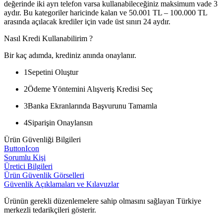
değerinde iki ayrı telefon varsa kullanabileceğiniz maksimum vade 3
aydır. Bu kategoriler haricinde kalan ve 50.001 TL – 100.000 TL
arasında açılacak krediler için vade üst sınırı 24 aydır.
Nasıl Kredi Kullanabilirim ?
Bir kaç adımda, krediniz anında onaylanır.
1
Sepetini Oluştur
2
Ödeme Yöntemini Alışveriş Kredisi Seç
3
Banka Ekranlarında Başvurunu Tamamla
4
Siparişin Onaylansın
Ürün Güvenliği Bilgileri
ButtonIcon
Sorumlu Kişi
Üretici Bilgileri
Ürün Güvenlik Görselleri
Güvenlik Açıklamaları ve Kılavuzlar
Ürünün gerekli düzenlemelere sahip olmasını sağlayan Türkiye
merkezli tedarikçileri gösterir.