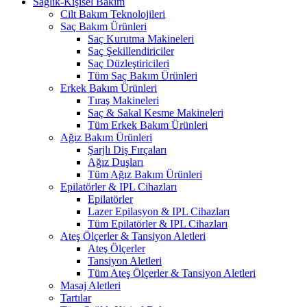
Sağlık-Kişisel Bakım
Cilt Bakım Teknolojileri
Saç Bakım Ürünleri
Saç Kurutma Makineleri
Saç Şekillendiriciler
Saç Düzleştiricileri
Tüm Saç Bakım Ürünleri
Erkek Bakım Ürünleri
Tıraş Makineleri
Saç & Sakal Kesme Makineleri
Tüm Erkek Bakım Ürünleri
Ağız Bakım Ürünleri
Şarjlı Diş Fırçaları
Ağız Duşları
Tüm Ağız Bakım Ürünleri
Epilatörler & IPL Cihazları
Epilatörler
Lazer Epilasyon & IPL Cihazları
Tüm Epilatörler & IPL Cihazları
Ateş Ölçerler & Tansiyon Aletleri
Ateş Ölçerler
Tansiyon Aletleri
Tüm Ateş Ölçerler & Tansiyon Aletleri
Masaj Aletleri
Tartılar