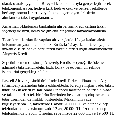
olarak olarak uygulanır. Bireysel kredi kartlarıyla gerçekleştirilecek
telekomünikasyon, hediye kart, hediye çeki ve benzeri şekillerde
herhangi somut bir mal veya hizmeti içermeyen ürünlerin
alımlarında taksit uygulanamaz.
Anlaşmalı olduğumuz bankalarla alışverişini kredi kartına taksit
seçeneği ile hızlı, kolay ve güvenli bir şekilde tamamlayabilirsin.
Ticari kredi kartları ile yapılan alışverişlerde 12 aya kadar taksit
imkanından yararlanabilirsiniz. En fazla 12 aya kadar taksit yapma
imkanı olsa da banka bazlı farklı taksit tutarları uygulanabilmektedir.
Alışveriş Kredisi
Sepetini hemen oluşturup Alışveriş Kredisi seçeneği ile ödeme
adımında taksitlendirebilir, hızlı, kolay ve güvenli bir şekilde
işlemlerini gerçekleştirebilirsin.
Paycell Alışveriş Limiti ürününde kredi Turkcell Finansman A.Ş.
(Financell) tarafından tahsis edilmektedir. Krediye ilişkin vade, taksit
tutarı, taksit adedi ve faiz oranı Financell tarafından belirlenir. Vade
ve taksit tutarları tek bir ürün üzerinden hesaplanmış olup sepetteki
tutar üzerinden değişiklik gösterebilir. Maksimum vade
bilgisayarlarda 12, tabletlerde 6 aydır. 20.000 TL ve altındaki cep
telefonlarında maksimum vade 12 ay, 20.000 TL üzerindeki cep
telefonlarında 3 aydır. Örneğin, sepetinizde 22.600 TL ve 19.500 TL