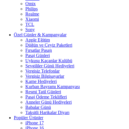
Omix
Philips
Realme
Xiaomi
TCL
Sony
Özel Günler & Kampanyalar
Apple Eğitim
Düğün ve Çeyiz Paketleri
Fırsatlar Pasajı
Pasaj Günleri
Uykusu Kaçanlar Kulübü
Sevgililer Günü Hediyeleri
Vergisiz Telefonlar
Vergisiz Bilgisayarlar
Karne Hediyeleri
Kurban Bayramı Kampanyası
Resmi Tatil Günleri
Pasaj Ödeme Teklifleri
Anneler Günü Hediyeleri
Babalar Günü
Taksitli Harikalar Diyarı
Popüler Ürünler
iPhone 17
iPhone 16