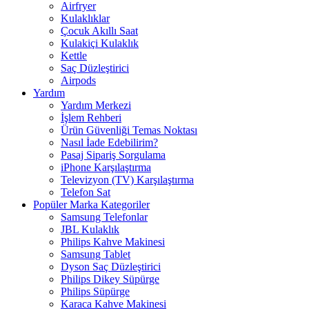
Airfryer
Kulaklıklar
Çocuk Akıllı Saat
Kulakiçi Kulaklık
Kettle
Saç Düzleştirici
Airpods
Yardım
Yardım Merkezi
İşlem Rehberi
Ürün Güvenliği Temas Noktası
Nasıl İade Edebilirim?
Pasaj Sipariş Sorgulama
iPhone Karşılaştırma
Televizyon (TV) Karşılaştırma
Telefon Sat
Popüler Marka Kategoriler
Samsung Telefonlar
JBL Kulaklık
Philips Kahve Makinesi
Samsung Tablet
Dyson Saç Düzleştirici
Philips Dikey Süpürge
Philips Süpürge
Karaca Kahve Makinesi