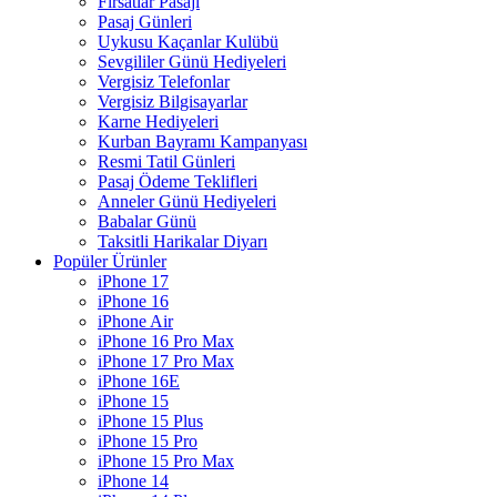
Fırsatlar Pasajı
Pasaj Günleri
Uykusu Kaçanlar Kulübü
Sevgililer Günü Hediyeleri
Vergisiz Telefonlar
Vergisiz Bilgisayarlar
Karne Hediyeleri
Kurban Bayramı Kampanyası
Resmi Tatil Günleri
Pasaj Ödeme Teklifleri
Anneler Günü Hediyeleri
Babalar Günü
Taksitli Harikalar Diyarı
Popüler Ürünler
iPhone 17
iPhone 16
iPhone Air
iPhone 16 Pro Max
iPhone 17 Pro Max
iPhone 16E
iPhone 15
iPhone 15 Plus
iPhone 15 Pro
iPhone 15 Pro Max
iPhone 14