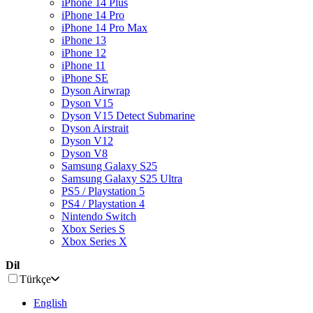
iPhone 14 Plus
iPhone 14 Pro
iPhone 14 Pro Max
iPhone 13
iPhone 12
iPhone 11
iPhone SE
Dyson Airwrap
Dyson V15
Dyson V15 Detect Submarine
Dyson Airstrait
Dyson V12
Dyson V8
Samsung Galaxy S25
Samsung Galaxy S25 Ultra
PS5 / Playstation 5
PS4 / Playstation 4
Nintendo Switch
Xbox Series S
Xbox Series X
Dil
Türkçe
English