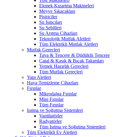
Tost Makineleri
Ekmek Kızartma Makineleri
Meyve Sıkacakları
Pişiriciler
Su Isıtıcıları
Su Sebilleri
Su Arıtma Cihazları
Teknolojik Mutfak Aletleri
Tüm Elektrikli Mutfak Aletleri
Mutfak Gereçleri
Tava & Tencere & Düdüklü Tencere
Çatal & Kaşık & Bıçak Takımları
Yemek Hazırlık Gereçleri
Tüm Mutfak Gereçleri
Yapı Aletleri
Hava Temizleme Cihazları
Fırınlar
Mikrodalga Fırınlar
Mini Fırınlar
Tüm Fırınlar
Isıtma ve Soğutma Sistemleri
Vantilatörler
Radyatörler
Tüm Isıtma ve Soğutma Sistemleri
Tüm Elektrikli Ev Aletleri