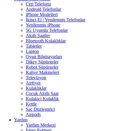
Cep Telefonu
Android Telefonlar
iPhone Modelleri
İkinci El / Yenilenmiş Telefonlar
Yenilenmiş iPhone
5G Uyumlu Telefonlar
Akıllı Saatler
Bluetooth Kulaklıklar
Tabletler
Laptop
Oyun Bilgisayarları
Dikey Süpürgeler
Robot Süpürgeler
Kahve Makineleri
Televizyon
Airfryer
Kulaklıklar
Çocuk Akıllı Saat
Kulakiçi Kulaklık
Kettle
Saç Düzleştirici
Airpods
Yardım
Yardım Merkezi
İşlem Rehberi