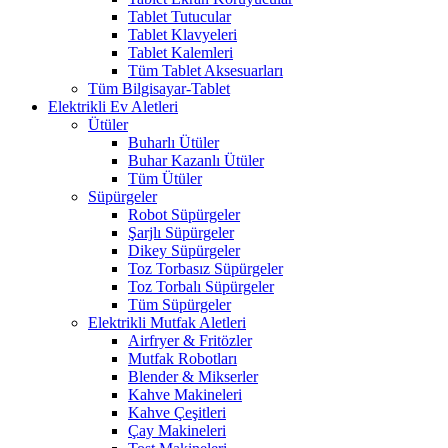
Tablet Tutucular
Tablet Klavyeleri
Tablet Kalemleri
Tüm Tablet Aksesuarları
Tüm Bilgisayar-Tablet
Elektrikli Ev Aletleri
Ütüler
Buharlı Ütüler
Buhar Kazanlı Ütüler
Tüm Ütüler
Süpürgeler
Robot Süpürgeler
Şarjlı Süpürgeler
Dikey Süpürgeler
Toz Torbasız Süpürgeler
Toz Torbalı Süpürgeler
Tüm Süpürgeler
Elektrikli Mutfak Aletleri
Airfryer & Fritözler
Mutfak Robotları
Blender & Mikserler
Kahve Makineleri
Kahve Çeşitleri
Çay Makineleri