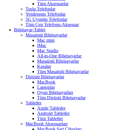
Tüm Aksesuarlar
Tuşlu Telefonlar
Yenilenmiş Telefonlar
5G Uyumlu Telefonlar
Tüm Cep Telefonu-Aksesuar
Bilgisayar-Tablet
Masaüstü Bilgisayarlar
Mac mini
iMac
Mac Studio
All-in-One Bilgisayarlar
Masaüstü Bilgisayarlar
Kasalar
Tüm Masaüstü Bilgisayarlar
Dizüstü Bilgisayarlar
MacBook
Laptoplar
Oyun Bilgisayarları
Tüm Dizüstü Bilgisayarlar
Tabletler
Apple Tabletler
Android Tabletler
Tüm Tabletler
MacBook Aksesuarları
MacBook Şarj Cihazları