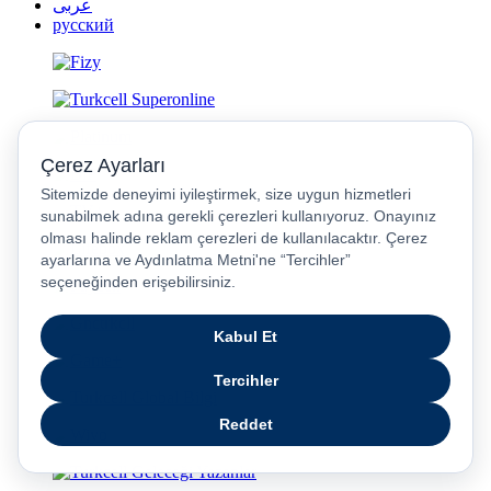
عربى
русский