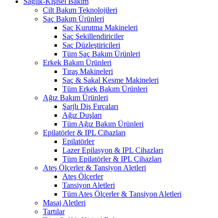
Sağlık-Kişisel Bakım
Cilt Bakım Teknolojileri
Saç Bakım Ürünleri
Saç Kurutma Makineleri
Saç Şekillendiriciler
Saç Düzleştiricileri
Tüm Saç Bakım Ürünleri
Erkek Bakım Ürünleri
Tıraş Makineleri
Saç & Sakal Kesme Makineleri
Tüm Erkek Bakım Ürünleri
Ağız Bakım Ürünleri
Şarjlı Diş Fırçaları
Ağız Duşları
Tüm Ağız Bakım Ürünleri
Epilatörler & IPL Cihazları
Epilatörler
Lazer Epilasyon & IPL Cihazları
Tüm Epilatörler & IPL Cihazları
Ateş Ölçerler & Tansiyon Aletleri
Ateş Ölçerler
Tansiyon Aletleri
Tüm Ateş Ölçerler & Tansiyon Aletleri
Masaj Aletleri
Tartılar