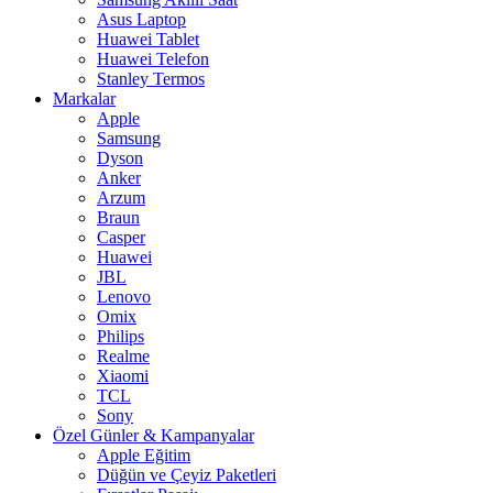
Asus Laptop
Huawei Tablet
Huawei Telefon
Stanley Termos
Markalar
Apple
Samsung
Dyson
Anker
Arzum
Braun
Casper
Huawei
JBL
Lenovo
Omix
Philips
Realme
Xiaomi
TCL
Sony
Özel Günler & Kampanyalar
Apple Eğitim
Düğün ve Çeyiz Paketleri