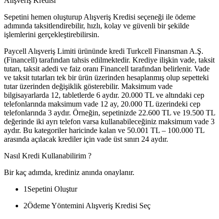
Alışveriş Kredisi
Sepetini hemen oluşturup Alışveriş Kredisi seçeneği ile ödeme
adımında taksitlendirebilir, hızlı, kolay ve güvenli bir şekilde
işlemlerini gerçekleştirebilirsin.
Paycell Alışveriş Limiti ürününde kredi Turkcell Finansman A.Ş.
(Financell) tarafından tahsis edilmektedir. Krediye ilişkin vade, taksit
tutarı, taksit adedi ve faiz oranı Financell tarafından belirlenir. Vade
ve taksit tutarları tek bir ürün üzerinden hesaplanmış olup sepetteki
tutar üzerinden değişiklik gösterebilir. Maksimum vade
bilgisayarlarda 12, tabletlerde 6 aydır. 20.000 TL ve altındaki cep
telefonlarında maksimum vade 12 ay, 20.000 TL üzerindeki cep
telefonlarında 3 aydır. Örneğin, sepetinizde 22.600 TL ve 19.500 TL
değerinde iki ayrı telefon varsa kullanabileceğiniz maksimum vade 3
aydır. Bu kategoriler haricinde kalan ve 50.001 TL – 100.000 TL
arasında açılacak krediler için vade üst sınırı 24 aydır.
Nasıl Kredi Kullanabilirim ?
Bir kaç adımda, krediniz anında onaylanır.
1
Sepetini Oluştur
2
Ödeme Yöntemini Alışveriş Kredisi Seç