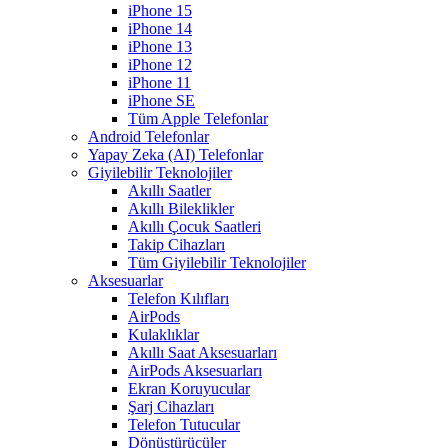
iPhone 15
iPhone 14
iPhone 13
iPhone 12
iPhone 11
iPhone SE
Tüm Apple Telefonlar
Android Telefonlar
Yapay Zeka (AI) Telefonlar
Giyilebilir Teknolojiler
Akıllı Saatler
Akıllı Bileklikler
Akıllı Çocuk Saatleri
Takip Cihazları
Tüm Giyilebilir Teknolojiler
Aksesuarlar
Telefon Kılıfları
AirPods
Kulaklıklar
Akıllı Saat Aksesuarları
AirPods Aksesuarları
Ekran Koruyucular
Şarj Cihazları
Telefon Tutucular
Dönüştürücüler