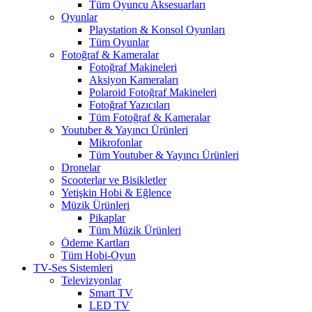
Tüm Oyuncu Aksesuarları
Oyunlar
Playstation & Konsol Oyunları
Tüm Oyunlar
Fotoğraf & Kameralar
Fotoğraf Makineleri
Aksiyon Kameraları
Polaroid Fotoğraf Makineleri
Fotoğraf Yazıcıları
Tüm Fotoğraf & Kameralar
Youtuber & Yayıncı Ürünleri
Mikrofonlar
Tüm Youtuber & Yayıncı Ürünleri
Dronelar
Scooterlar ve Bisikletler
Yetişkin Hobi & Eğlence
Müzik Ürünleri
Pikaplar
Tüm Müzik Ürünleri
Ödeme Kartları
Tüm Hobi-Oyun
TV-Ses Sistemleri
Televizyonlar
Smart TV
LED TV