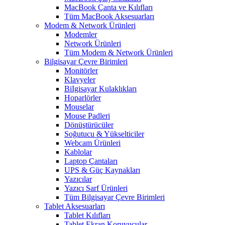
MacBook Çanta ve Kılıfları
Tüm MacBook Aksesuarları
Modem & Network Ürünleri
Modemler
Network Ürünleri
Tüm Modem & Network Ürünleri
Bilgisayar Çevre Birimleri
Monitörler
Klavyeler
BiIgisayar Kulaklıkları
Hoparlörler
Mouselar
Mouse Padleri
Dönüştürücüler
Soğutucu & Yükselticiler
Webcam Ürünleri
Kablolar
Laptop Çantaları
UPS & Güç Kaynakları
Yazıcılar
Yazıcı Sarf Ürünleri
Tüm Bilgisayar Çevre Birimleri
Tablet Aksesuarları
Tablet Kılıfları
Tablet Ekran Koruyucular