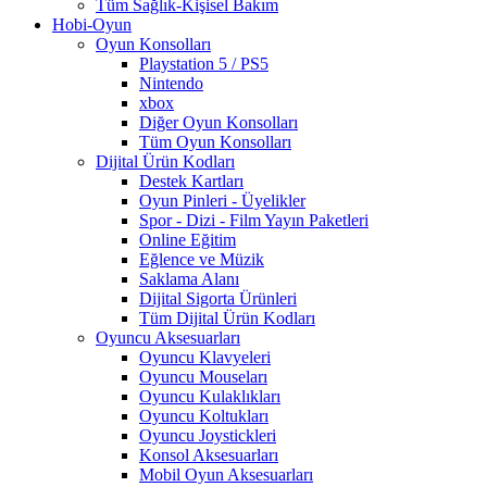
Tüm Sağlık-Kişisel Bakım
Hobi-Oyun
Oyun Konsolları
Playstation 5 / PS5
Nintendo
xbox
Diğer Oyun Konsolları
Tüm Oyun Konsolları
Dijital Ürün Kodları
Destek Kartları
Oyun Pinleri - Üyelikler
Spor - Dizi - Film Yayın Paketleri
Online Eğitim
Eğlence ve Müzik
Saklama Alanı
Dijital Sigorta Ürünleri
Tüm Dijital Ürün Kodları
Oyuncu Aksesuarları
Oyuncu Klavyeleri
Oyuncu Mouseları
Oyuncu Kulaklıkları
Oyuncu Koltukları
Oyuncu Joystickleri
Konsol Aksesuarları
Mobil Oyun Aksesuarları