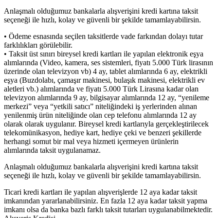
Anlaşmalı olduğumuz bankalarla alışverişini kredi kartına taksit
seçeneği ile hızlı, kolay ve güvenli bir şekilde tamamlayabilirsin.
• Ödeme esnasında seçilen taksitlerde vade farkından dolayı tutar
farklılıkları görülebilir.
• Taksit üst sınırı bireysel kredi kartları ile yapılan elektronik eşya
alımlarında (Video, kamera, ses sistemleri, fiyatı 5.000 Türk lirasının
üzerinde olan televizyon vb) 4 ay, tablet alımlarında 6 ay, elektrikli
eşya (Buzdolabı, çamaşır makinesi, bulaşık makinesi, elektrikli ev
aletleri vb.) alımlarında ve fiyatı 5.000 Türk Lirasına kadar olan
televizyon alımlarında 9 ay, bilgisayar alımlarında 12 ay, “yenileme
merkezi” veya “yetkili satıcı” niteliğindeki iş yerlerinden alınan
yenilenmiş ürün niteliğinde olan cep telefonu alımlarında 12 ay
olarak olarak uygulanır. Bireysel kredi kartlarıyla gerçekleştirilecek
telekomünikasyon, hediye kart, hediye çeki ve benzeri şekillerde
herhangi somut bir mal veya hizmeti içermeyen ürünlerin
alımlarında taksit uygulanamaz.
Anlaşmalı olduğumuz bankalarla alışverişini kredi kartına taksit
seçeneği ile hızlı, kolay ve güvenli bir şekilde tamamlayabilirsin.
Ticari kredi kartları ile yapılan alışverişlerde 12 aya kadar taksit
imkanından yararlanabilirsiniz. En fazla 12 aya kadar taksit yapma
imkanı olsa da banka bazlı farklı taksit tutarları uygulanabilmektedir.