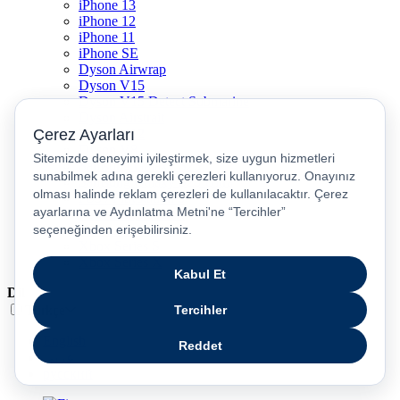
iPhone 13
iPhone 12
iPhone 11
iPhone SE
Dyson Airwrap
Dyson V15
Dyson V15 Detect Submarine
Dyson Airstrait
Dyson V12
Dyson V8
Samsung Galaxy S25
Samsung Galaxy S25 Ultra
PS5 / Playstation 5
PS4 / Playstation 4
Nintendo Switch
Xbox Series S
Xbox Series X
Dil
Türkçe
English
عربى
русский