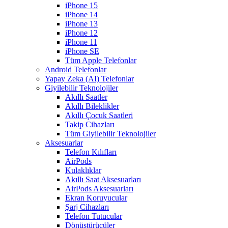
iPhone 15
iPhone 14
iPhone 13
iPhone 12
iPhone 11
iPhone SE
Tüm Apple Telefonlar
Android Telefonlar
Yapay Zeka (AI) Telefonlar
Giyilebilir Teknolojiler
Akıllı Saatler
Akıllı Bileklikler
Akıllı Çocuk Saatleri
Takip Cihazları
Tüm Giyilebilir Teknolojiler
Aksesuarlar
Telefon Kılıfları
AirPods
Kulaklıklar
Akıllı Saat Aksesuarları
AirPods Aksesuarları
Ekran Koruyucular
Şarj Cihazları
Telefon Tutucular
Dönüştürücüler