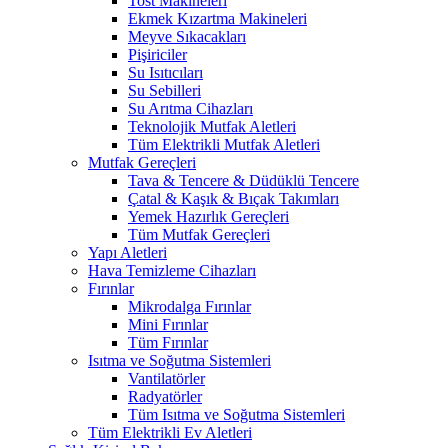
Tost Makineleri
Ekmek Kızartma Makineleri
Meyve Sıkacakları
Pişiriciler
Su Isıtıcıları
Su Sebilleri
Su Arıtma Cihazları
Teknolojik Mutfak Aletleri
Tüm Elektrikli Mutfak Aletleri
Mutfak Gereçleri
Tava & Tencere & Düdüklü Tencere
Çatal & Kaşık & Bıçak Takımları
Yemek Hazırlık Gereçleri
Tüm Mutfak Gereçleri
Yapı Aletleri
Hava Temizleme Cihazları
Fırınlar
Mikrodalga Fırınlar
Mini Fırınlar
Tüm Fırınlar
Isıtma ve Soğutma Sistemleri
Vantilatörler
Radyatörler
Tüm Isıtma ve Soğutma Sistemleri
Tüm Elektrikli Ev Aletleri