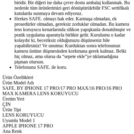
biridir. Bir diğeri ise daha çevre dostu ambalaj kullanmak. Bu
nedenle tüm ürünlerimizi geri dönüştürülebilir FSC sertifikalı
kutularda sunmaya devam ediyoruz.
Herkes SAFE. olmayı hak eder. Karmaşa olmadan, ek
prosedürler olmadan, gereksiz zorluklar olmadan. Bu kamera
lens koruyucu kenarlarında silikon yapışkanla donatılmıştır ve
pratik uygulama aparatıyla birlikte gelir. Kurulumu o kadar
kolaydır ki, beceriksiz olduğunuzu düşünseniz bile
yapabilirsiniz! Ve unutma: Kurduktan sonra telefonunun
kamera üstüne düşmesinden korkmana gerek kalmaz. Belki
hiç olmaz, ama olursa da “sepete ekle”ye tıklamadığına
pişman olursun.
Telefonunu SAFE. ile koru.
Ürün Özellikleri
Ürün Model Adı
SAFE. BY IPHONE 17 PRO/17 PRO MAX/16 PRO/16 PRO
MAX KAMERA LENS KORUYUCU
Üretim Yeri
ÇİN
Ürün Tipi
LENS KORUYUCU
Uyumlu Model 1
APPLE IPHONE 17 PRO
Ana Renk