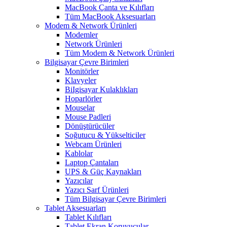
MacBook Çanta ve Kılıfları
Tüm MacBook Aksesuarları
Modem & Network Ürünleri
Modemler
Network Ürünleri
Tüm Modem & Network Ürünleri
Bilgisayar Çevre Birimleri
Monitörler
Klavyeler
BiIgisayar Kulaklıkları
Hoparlörler
Mouselar
Mouse Padleri
Dönüştürücüler
Soğutucu & Yükselticiler
Webcam Ürünleri
Kablolar
Laptop Çantaları
UPS & Güç Kaynakları
Yazıcılar
Yazıcı Sarf Ürünleri
Tüm Bilgisayar Çevre Birimleri
Tablet Aksesuarları
Tablet Kılıfları
Tablet Ekran Koruyucular