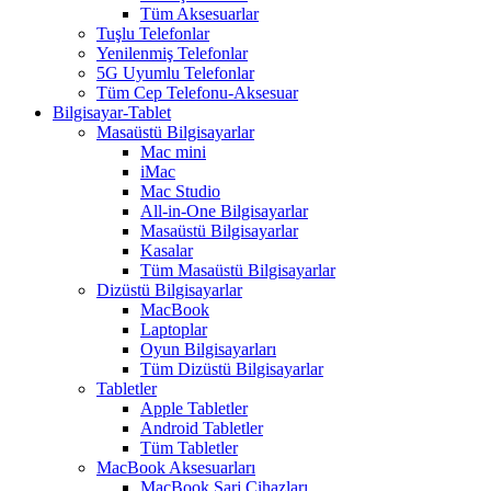
Tüm Aksesuarlar
Tuşlu Telefonlar
Yenilenmiş Telefonlar
5G Uyumlu Telefonlar
Tüm Cep Telefonu-Aksesuar
Bilgisayar-Tablet
Masaüstü Bilgisayarlar
Mac mini
iMac
Mac Studio
All-in-One Bilgisayarlar
Masaüstü Bilgisayarlar
Kasalar
Tüm Masaüstü Bilgisayarlar
Dizüstü Bilgisayarlar
MacBook
Laptoplar
Oyun Bilgisayarları
Tüm Dizüstü Bilgisayarlar
Tabletler
Apple Tabletler
Android Tabletler
Tüm Tabletler
MacBook Aksesuarları
MacBook Şarj Cihazları