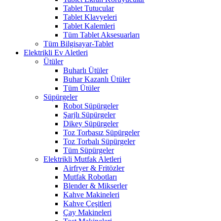
Tablet Tutucular
Tablet Klavyeleri
Tablet Kalemleri
Tüm Tablet Aksesuarları
Tüm Bilgisayar-Tablet
Elektrikli Ev Aletleri
Ütüler
Buharlı Ütüler
Buhar Kazanlı Ütüler
Tüm Ütüler
Süpürgeler
Robot Süpürgeler
Şarjlı Süpürgeler
Dikey Süpürgeler
Toz Torbasız Süpürgeler
Toz Torbalı Süpürgeler
Tüm Süpürgeler
Elektrikli Mutfak Aletleri
Airfryer & Fritözler
Mutfak Robotları
Blender & Mikserler
Kahve Makineleri
Kahve Çeşitleri
Çay Makineleri