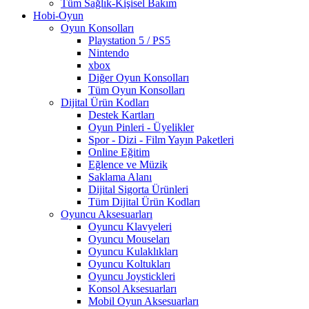
Tüm Sağlık-Kişisel Bakım
Hobi-Oyun
Oyun Konsolları
Playstation 5 / PS5
Nintendo
xbox
Diğer Oyun Konsolları
Tüm Oyun Konsolları
Dijital Ürün Kodları
Destek Kartları
Oyun Pinleri - Üyelikler
Spor - Dizi - Film Yayın Paketleri
Online Eğitim
Eğlence ve Müzik
Saklama Alanı
Dijital Sigorta Ürünleri
Tüm Dijital Ürün Kodları
Oyuncu Aksesuarları
Oyuncu Klavyeleri
Oyuncu Mouseları
Oyuncu Kulaklıkları
Oyuncu Koltukları
Oyuncu Joystickleri
Konsol Aksesuarları
Mobil Oyun Aksesuarları