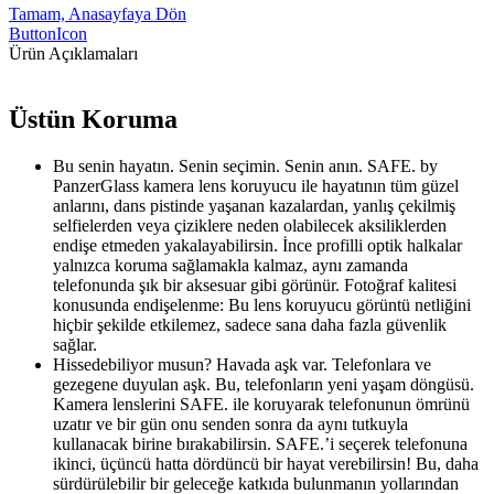
Tamam, Anasayfaya Dön
ButtonIcon
Ürün Açıklamaları
Üstün Koruma
Bu senin hayatın. Senin seçimin. Senin anın. SAFE. by
PanzerGlass kamera lens koruyucu ile hayatının tüm güzel
anlarını, dans pistinde yaşanan kazalardan, yanlış çekilmiş
selfielerden veya çiziklere neden olabilecek aksiliklerden
endişe etmeden yakalayabilirsin. İnce profilli optik halkalar
yalnızca koruma sağlamakla kalmaz, aynı zamanda
telefonunda şık bir aksesuar gibi görünür. Fotoğraf kalitesi
konusunda endişelenme: Bu lens koruyucu görüntü netliğini
hiçbir şekilde etkilemez, sadece sana daha fazla güvenlik
sağlar.
Hissedebiliyor musun? Havada aşk var. Telefonlara ve
gezegene duyulan aşk. Bu, telefonların yeni yaşam döngüsü.
Kamera lenslerini SAFE. ile koruyarak telefonunun ömrünü
uzatır ve bir gün onu senden sonra da aynı tutkuyla
kullanacak birine bırakabilirsin. SAFE.’i seçerek telefonuna
ikinci, üçüncü hatta dördüncü bir hayat verebilirsin! Bu, daha
sürdürülebilir bir geleceğe katkıda bulunmanın yollarından