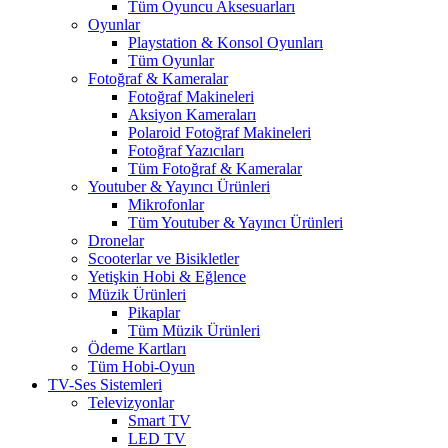
Tüm Oyuncu Aksesuarları
Oyunlar
Playstation & Konsol Oyunları
Tüm Oyunlar
Fotoğraf & Kameralar
Fotoğraf Makineleri
Aksiyon Kameraları
Polaroid Fotoğraf Makineleri
Fotoğraf Yazıcıları
Tüm Fotoğraf & Kameralar
Youtuber & Yayıncı Ürünleri
Mikrofonlar
Tüm Youtuber & Yayıncı Ürünleri
Dronelar
Scooterlar ve Bisikletler
Yetişkin Hobi & Eğlence
Müzik Ürünleri
Pikaplar
Tüm Müzik Ürünleri
Ödeme Kartları
Tüm Hobi-Oyun
TV-Ses Sistemleri
Televizyonlar
Smart TV
LED TV