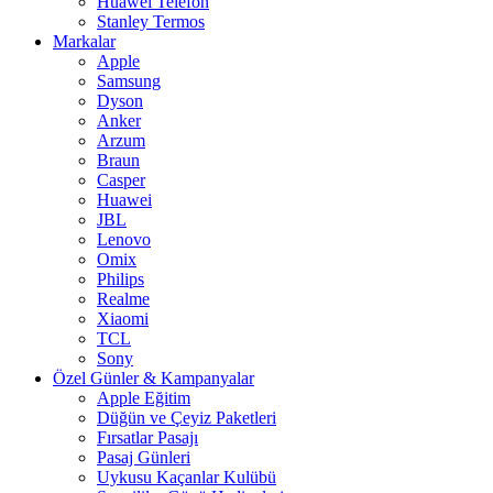
Huawei Telefon
Stanley Termos
Markalar
Apple
Samsung
Dyson
Anker
Arzum
Braun
Casper
Huawei
JBL
Lenovo
Omix
Philips
Realme
Xiaomi
TCL
Sony
Özel Günler & Kampanyalar
Apple Eğitim
Düğün ve Çeyiz Paketleri
Fırsatlar Pasajı
Pasaj Günleri
Uykusu Kaçanlar Kulübü