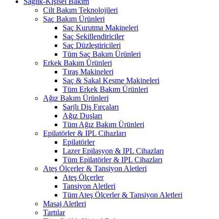
Sağlık-Kişisel Bakım
Cilt Bakım Teknolojileri
Saç Bakım Ürünleri
Saç Kurutma Makineleri
Saç Şekillendiriciler
Saç Düzleştiricileri
Tüm Saç Bakım Ürünleri
Erkek Bakım Ürünleri
Tıraş Makineleri
Saç & Sakal Kesme Makineleri
Tüm Erkek Bakım Ürünleri
Ağız Bakım Ürünleri
Şarjlı Diş Fırçaları
Ağız Duşları
Tüm Ağız Bakım Ürünleri
Epilatörler & IPL Cihazları
Epilatörler
Lazer Epilasyon & IPL Cihazları
Tüm Epilatörler & IPL Cihazları
Ateş Ölçerler & Tansiyon Aletleri
Ateş Ölçerler
Tansiyon Aletleri
Tüm Ateş Ölçerler & Tansiyon Aletleri
Masaj Aletleri
Tartılar