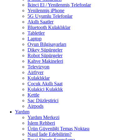
İkinci El / Yenilenmiş Telefonlar
Yenilenmiş iPhone
5G Uyumlu Telefonlar
Akıllı Saatler
Bluetooth Kulaklıklar
Tabletler
Laptop
Oyun Bilgisayarları
Dikey Süpürgeler
Robot Süpürgeler
Kahve Makineleri
Televizyon
Airfryer
Kulaklıklar
Çocuk Akıllı Saat
Kulakiçi Kulaklık
Kettle
Saç Düzleştirici
Airpods
Yardım
Yardım Merkezi
İşlem Rehberi
Ürün Güvenliği Temas Noktası
Nasıl İade Edebilirim?
Pasaj Sipariş Sorgulama