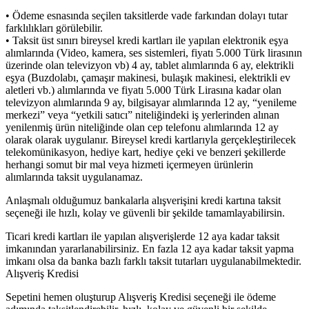
• Ödeme esnasında seçilen taksitlerde vade farkından dolayı tutar
farklılıkları görülebilir.
• Taksit üst sınırı bireysel kredi kartları ile yapılan elektronik eşya
alımlarında (Video, kamera, ses sistemleri, fiyatı 5.000 Türk lirasının
üzerinde olan televizyon vb) 4 ay, tablet alımlarında 6 ay, elektrikli
eşya (Buzdolabı, çamaşır makinesi, bulaşık makinesi, elektrikli ev
aletleri vb.) alımlarında ve fiyatı 5.000 Türk Lirasına kadar olan
televizyon alımlarında 9 ay, bilgisayar alımlarında 12 ay, “yenileme
merkezi” veya “yetkili satıcı” niteliğindeki iş yerlerinden alınan
yenilenmiş ürün niteliğinde olan cep telefonu alımlarında 12 ay
olarak olarak uygulanır. Bireysel kredi kartlarıyla gerçekleştirilecek
telekomünikasyon, hediye kart, hediye çeki ve benzeri şekillerde
herhangi somut bir mal veya hizmeti içermeyen ürünlerin
alımlarında taksit uygulanamaz.
Anlaşmalı olduğumuz bankalarla alışverişini kredi kartına taksit
seçeneği ile hızlı, kolay ve güvenli bir şekilde tamamlayabilirsin.
Ticari kredi kartları ile yapılan alışverişlerde 12 aya kadar taksit
imkanından yararlanabilirsiniz. En fazla 12 aya kadar taksit yapma
imkanı olsa da banka bazlı farklı taksit tutarları uygulanabilmektedir.
Alışveriş Kredisi
Sepetini hemen oluşturup Alışveriş Kredisi seçeneği ile ödeme