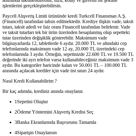
adımında taksitlendirebilir, hızlı, kolay ve güvenli bir şekilde
işlemlerini gerçekleştirebilirsin.
Paycell Alışveriş Limiti ürününde kredi Turkcell Finansman A.Ş.
(Financell) tarafından tahsis edilmektedir. Krediye ilişkin vade, taksit
tutarı, taksit adedi ve faiz oranı Financell tarafından belirlenir. Vade
ve taksit tutarları tek bir ürün üzerinden hesaplanmış olup sepetteki
tutar üzerinden değişiklik gösterebilir. Maksimum vade
bilgisayarlarda 12, tabletlerde 6 aydır. 20.000 TL ve altındaki cep
telefonlarında maksimum vade 12 ay, 20.000 TL üzerindeki cep
telefonlarında 3 aydır. Örneğin, sepetinizde 22.600 TL ve 19.500 TL
değerinde iki ayrı telefon varsa kullanabileceğiniz maksimum vade 3
aydır. Bu kategoriler haricinde kalan ve 50.001 TL – 100.000 TL
arasında açılacak krediler için vade üst sınırı 24 aydır.
Nasıl Kredi Kullanabilirim ?
Bir kaç adımda, krediniz anında onaylanır.
1
Sepetini Oluştur
2
Ödeme Yöntemini Alışveriş Kredisi Seç
3
Banka Ekranlarında Başvurunu Tamamla
4
Siparişin Onaylansın