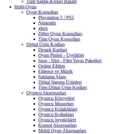
Tüm Sağlık-Kişisel Bakım
Hobi-Oyun
Oyun Konsolları
Playstation 5 / PS5
Nintendo
xbox
Diğer Oyun Konsolları
Tüm Oyun Konsolları
Dijital Ürün Kodları
Destek Kartları
Oyun Pinleri - Üyelikler
Spor - Dizi - Film Yayın Paketleri
Online Eğitim
Eğlence ve Müzik
Saklama Alanı
Dijital Sigorta Ürünleri
Tüm Dijital Ürün Kodları
Oyuncu Aksesuarları
Oyuncu Klavyeleri
Oyuncu Mouseları
Oyuncu Kulaklıkları
Oyuncu Koltukları
Oyuncu Joystickleri
Konsol Aksesuarları
Mobil Oyun Aksesuarları