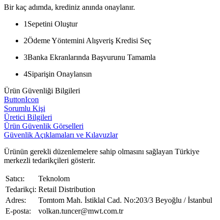
Bir kaç adımda, krediniz anında onaylanır.
1
Sepetini Oluştur
2
Ödeme Yöntemini Alışveriş Kredisi Seç
3
Banka Ekranlarında Başvurunu Tamamla
4
Siparişin Onaylansın
Ürün Güvenliği Bilgileri
ButtonIcon
Sorumlu Kişi
Üretici Bilgileri
Ürün Güvenlik Görselleri
Güvenlik Açıklamaları ve Kılavuzlar
Ürünün gerekli düzenlemelere sahip olmasını sağlayan Türkiye
merkezli tedarikçileri gösterir.
Satıcı:
Teknolom
Tedarikçi:
Retail Distribution
Adres:
Tomtom Mah. İstiklal Cad. No:203/3 Beyoğlu / İstanbul
E-posta:
volkan.tuncer@mwt.com.tr