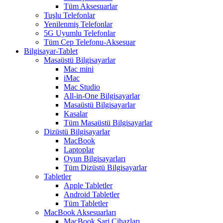
Tüm Aksesuarlar
Tuşlu Telefonlar
Yenilenmiş Telefonlar
5G Uyumlu Telefonlar
Tüm Cep Telefonu-Aksesuar
Bilgisayar-Tablet
Masaüstü Bilgisayarlar
Mac mini
iMac
Mac Studio
All-in-One Bilgisayarlar
Masaüstü Bilgisayarlar
Kasalar
Tüm Masaüstü Bilgisayarlar
Dizüstü Bilgisayarlar
MacBook
Laptoplar
Oyun Bilgisayarları
Tüm Dizüstü Bilgisayarlar
Tabletler
Apple Tabletler
Android Tabletler
Tüm Tabletler
MacBook Aksesuarları
MacBook Şarj Cihazları