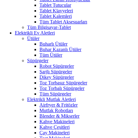
Tablet Tutucular
Tablet Klavyeleri
Tablet Kalemleri
Tüm Tablet Aksesuarları
Tüm Bilgisayar-Tablet
Elektrikli Ev Aletleri
Ütüler
Buharlı Ütüler
Buhar Kazanlı Ütüler
Tüm Ütüler
Süpürgeler
Robot Süpürgeler
Şarjlı Süpürgeler
Dikey Süpürgeler
Toz Torbasız Süpürgeler
Toz Torbalı Süpürgeler
Tüm Süpürgeler
Elektrikli Mutfak Aletleri
Airfryer & Fritözler
Mutfak Robotları
Blender & Mikserler
Kahve Makineleri
Kahve Çeşitleri
Çay Makineleri