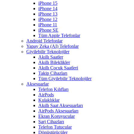
iPhone 15
iPhone 14
iPhone 13
iPhone 12
iPhone 11
iPhone SE
Tüm Apple Telefonlar
Android Telefonlar
Yapay Zeka (AI) Telefonlar
Giyilebilir Teknolojiler
Akıllı Saatler
Akıllı Bileklikler
Akıllı Çocuk Saatleri
Takip Cihazları
Tüm Giyilebilir Teknolojiler
Aksesuarlar
Telefon Kılıfları
AirPods
Kulaklıklar
Akıllı Saat Aksesuarları
AirPods Aksesuarları
Ekran Koruyucular
Şarj Cihazları
Telefon Tutucular
Dönüştürücüler