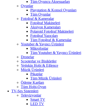
Tüm Oyuncu Aksesuarları
Oyunlar
Playstation & Konsol Oyunları
Tüm Oyunlar
Fotoğraf & Kameralar
Fotoğraf Makineleri
Aksiyon Kameraları
Polaroid Fotoğraf Makineleri
Fotoğraf Yazıcıları
Tüm Fotoğraf & Kameralar
Youtuber & Yayıncı Ürünleri
Mikrofonlar
Tüm Youtuber & Yayıncı Ürünleri
Dronelar
Scooterlar ve Bisikletler
Yetişkin Hobi & Eğlence
Müzik Ürünleri
Pikaplar
Tüm Müzik Ürünleri
Ödeme Kartları
Tüm Hobi-Oyun
TV-Ses Sistemleri
Televizyonlar
Smart TV
LED TV