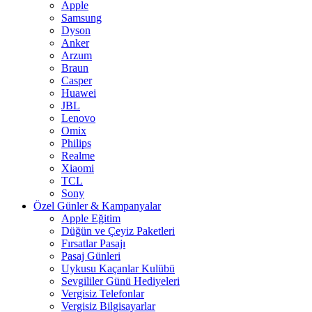
Apple
Samsung
Dyson
Anker
Arzum
Braun
Casper
Huawei
JBL
Lenovo
Omix
Philips
Realme
Xiaomi
TCL
Sony
Özel Günler & Kampanyalar
Apple Eğitim
Düğün ve Çeyiz Paketleri
Fırsatlar Pasajı
Pasaj Günleri
Uykusu Kaçanlar Kulübü
Sevgililer Günü Hediyeleri
Vergisiz Telefonlar
Vergisiz Bilgisayarlar