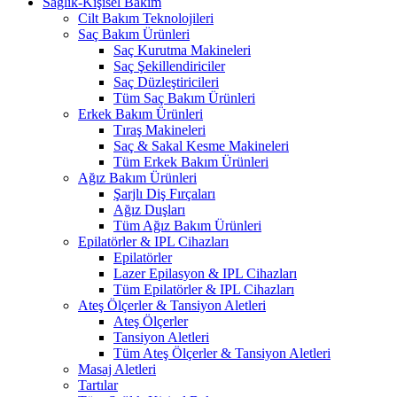
Sağlık-Kişisel Bakım
Cilt Bakım Teknolojileri
Saç Bakım Ürünleri
Saç Kurutma Makineleri
Saç Şekillendiriciler
Saç Düzleştiricileri
Tüm Saç Bakım Ürünleri
Erkek Bakım Ürünleri
Tıraş Makineleri
Saç & Sakal Kesme Makineleri
Tüm Erkek Bakım Ürünleri
Ağız Bakım Ürünleri
Şarjlı Diş Fırçaları
Ağız Duşları
Tüm Ağız Bakım Ürünleri
Epilatörler & IPL Cihazları
Epilatörler
Lazer Epilasyon & IPL Cihazları
Tüm Epilatörler & IPL Cihazları
Ateş Ölçerler & Tansiyon Aletleri
Ateş Ölçerler
Tansiyon Aletleri
Tüm Ateş Ölçerler & Tansiyon Aletleri
Masaj Aletleri
Tartılar