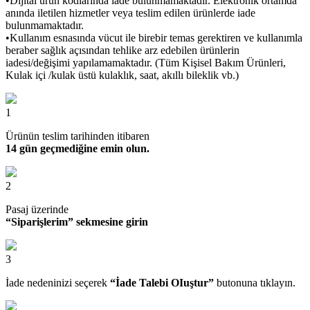
•Dijital ürün kodlarında iade bulunmamaktadır. Elektronik ortamda
anında iletilen hizmetler veya teslim edilen ürünlerde iade
bulunmamaktadır.
•Kullanım esnasında vücut ile birebir temas gerektiren ve kullanımla
beraber sağlık açısından tehlike arz edebilen ürünlerin
iadesi/değişimi yapılamamaktadır. (Tüm Kişisel Bakım Ürünleri,
Kulak içi /kulak üstü kulaklık, saat, akıllı bileklik vb.)
1
Ürünün teslim tarihinden itibaren
14 gün geçmediğine emin olun.
2
Pasaj üzerinde
“Siparişlerim” sekmesine girin
3
İade nedeninizi seçerek
“İade Talebi OIuştur”
butonuna tıklayın.