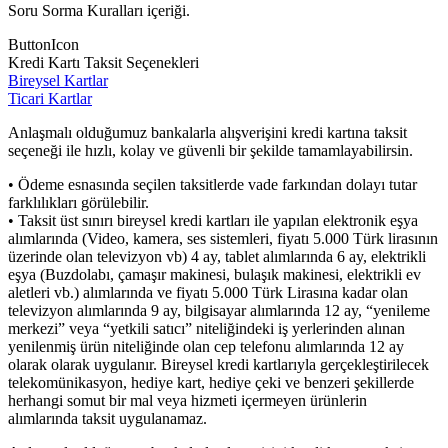
Soru Sorma Kuralları içeriği.
ButtonIcon
Kredi Kartı Taksit Seçenekleri
Bireysel Kartlar
Ticari Kartlar
Anlaşmalı olduğumuz bankalarla alışverişini kredi kartına taksit
seçeneği ile hızlı, kolay ve güvenli bir şekilde tamamlayabilirsin.
• Ödeme esnasında seçilen taksitlerde vade farkından dolayı tutar
farklılıkları görülebilir.
• Taksit üst sınırı bireysel kredi kartları ile yapılan elektronik eşya
alımlarında (Video, kamera, ses sistemleri, fiyatı 5.000 Türk lirasının
üzerinde olan televizyon vb) 4 ay, tablet alımlarında 6 ay, elektrikli
eşya (Buzdolabı, çamaşır makinesi, bulaşık makinesi, elektrikli ev
aletleri vb.) alımlarında ve fiyatı 5.000 Türk Lirasına kadar olan
televizyon alımlarında 9 ay, bilgisayar alımlarında 12 ay, “yenileme
merkezi” veya “yetkili satıcı” niteliğindeki iş yerlerinden alınan
yenilenmiş ürün niteliğinde olan cep telefonu alımlarında 12 ay
olarak olarak uygulanır. Bireysel kredi kartlarıyla gerçekleştirilecek
telekomünikasyon, hediye kart, hediye çeki ve benzeri şekillerde
herhangi somut bir mal veya hizmeti içermeyen ürünlerin
alımlarında taksit uygulanamaz.