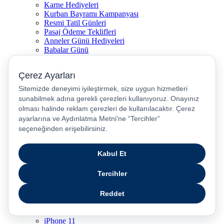
Karne Hediyeleri
Kurban Bayramı Kampanyası
Resmi Tatil Günleri
Pasaj Ödeme Teklifleri
Anneler Günü Hediyeleri
Babalar Günü
Taksitli Harikalar Diyarı
Popüler Ürünler
iPhone 17
iPhone 16
iPhone Air
iPhone 16 Pro Max
iPhone 17 Pro Max
iPhone 16E
iPhone 15
iPhone 15 Plus
iPhone 15 Pro
iPhone 15 Pro Max
iPhone 14
iPhone 14 Plus
iPhone 14 Pro
iPhone 14 Pro Max
iPhone 13
iPhone 12
iPhone 11