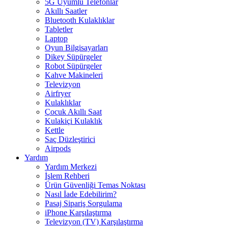
5G Uyumlu Telefonlar
Akıllı Saatler
Bluetooth Kulaklıklar
Tabletler
Laptop
Oyun Bilgisayarları
Dikey Süpürgeler
Robot Süpürgeler
Kahve Makineleri
Televizyon
Airfryer
Kulaklıklar
Çocuk Akıllı Saat
Kulakiçi Kulaklık
Kettle
Saç Düzleştirici
Airpods
Yardım
Yardım Merkezi
İşlem Rehberi
Ürün Güvenliği Temas Noktası
Nasıl İade Edebilirim?
Pasaj Sipariş Sorgulama
iPhone Karşılaştırma
Televizyon (TV) Karşılaştırma