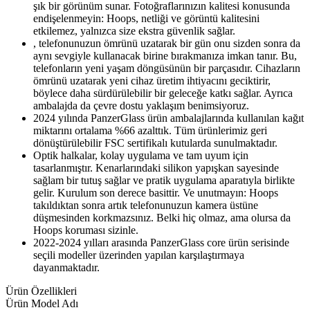
şık bir görünüm sunar. Fotoğraflarınızın kalitesi konusunda
endişelenmeyin: Hoops, netliği ve görüntü kalitesini
etkilemez, yalnızca size ekstra güvenlik sağlar.
, telefonunuzun ömrünü uzatarak bir gün onu sizden sonra da
aynı sevgiyle kullanacak birine bırakmanıza imkan tanır. Bu,
telefonların yeni yaşam döngüsünün bir parçasıdır. Cihazların
ömrünü uzatarak yeni cihaz üretim ihtiyacını geciktirir,
böylece daha sürdürülebilir bir geleceğe katkı sağlar. Ayrıca
ambalajda da çevre dostu yaklaşım benimsiyoruz.
2024 yılında PanzerGlass ürün ambalajlarında kullanılan kağıt
miktarını ortalama %66 azalttık. Tüm ürünlerimiz geri
dönüştürülebilir FSC sertifikalı kutularda sunulmaktadır.
Optik halkalar, kolay uygulama ve tam uyum için
tasarlanmıştır. Kenarlarındaki silikon yapışkan sayesinde
sağlam bir tutuş sağlar ve pratik uygulama aparatıyla birlikte
gelir. Kurulum son derece basittir. Ve unutmayın: Hoops
takıldıktan sonra artık telefonunuzun kamera üstüne
düşmesinden korkmazsınız. Belki hiç olmaz, ama olursa da
Hoops koruması sizinle.
2022-2024 yılları arasında PanzerGlass core ürün serisinde
seçili modeller üzerinden yapılan karşılaştırmaya
dayanmaktadır.
Ürün Özellikleri
Ürün Model Adı