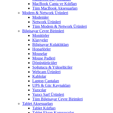
MacBook Çanta ve Kılıfları
Tüm MacBook Aksesuarları
Modem & Network Ürünleri
Modemler
Network Ürünleri
Tüm Modem & Network Ürünleri
Bilgisayar Çevre Birimleri
Monitörler
Klavyeler
BiIgisayar Kulaklıkları
Hoparlörler
Mouselar
Mouse Padleri
Dönüştürücüler
Soğutucu & Yükselticiler
Webcam Ürünleri
Kablolar
Laptop Çantaları
UPS & Güç Kaynakları
Yazıcılar
Yazıcı Sarf Ürünleri
Tüm Bilgisayar Çevre Birimleri
Tablet Aksesuarları
Tablet Kılıfları
Tablet Ekran Koruyucular