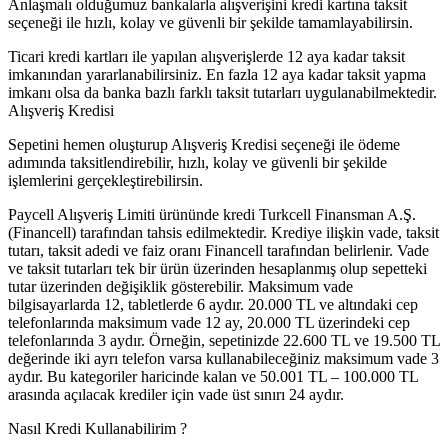
Anlaşmalı olduğumuz bankalarla alışverişini kredi kartına taksit
seçeneği ile hızlı, kolay ve güvenli bir şekilde tamamlayabilirsin.
Ticari kredi kartları ile yapılan alışverişlerde 12 aya kadar taksit
imkanından yararlanabilirsiniz. En fazla 12 aya kadar taksit yapma
imkanı olsa da banka bazlı farklı taksit tutarları uygulanabilmektedir.
Alışveriş Kredisi
Sepetini hemen oluşturup Alışveriş Kredisi seçeneği ile ödeme
adımında taksitlendirebilir, hızlı, kolay ve güvenli bir şekilde
işlemlerini gerçekleştirebilirsin.
Paycell Alışveriş Limiti ürününde kredi Turkcell Finansman A.Ş.
(Financell) tarafından tahsis edilmektedir. Krediye ilişkin vade, taksit
tutarı, taksit adedi ve faiz oranı Financell tarafından belirlenir. Vade
ve taksit tutarları tek bir ürün üzerinden hesaplanmış olup sepetteki
tutar üzerinden değişiklik gösterebilir. Maksimum vade
bilgisayarlarda 12, tabletlerde 6 aydır. 20.000 TL ve altındaki cep
telefonlarında maksimum vade 12 ay, 20.000 TL üzerindeki cep
telefonlarında 3 aydır. Örneğin, sepetinizde 22.600 TL ve 19.500 TL
değerinde iki ayrı telefon varsa kullanabileceğiniz maksimum vade 3
aydır. Bu kategoriler haricinde kalan ve 50.001 TL – 100.000 TL
arasında açılacak krediler için vade üst sınırı 24 aydır.
Nasıl Kredi Kullanabilirim ?