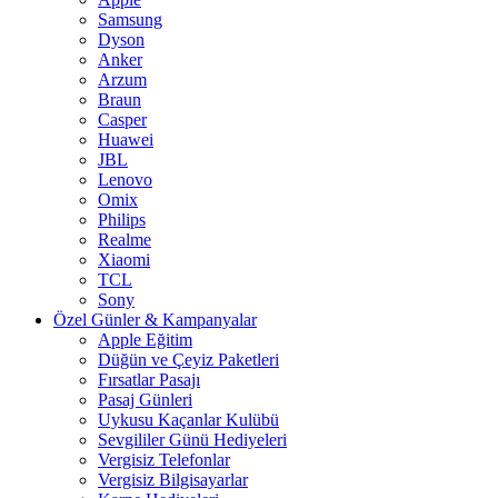
Samsung
Dyson
Anker
Arzum
Braun
Casper
Huawei
JBL
Lenovo
Omix
Philips
Realme
Xiaomi
TCL
Sony
Özel Günler & Kampanyalar
Apple Eğitim
Düğün ve Çeyiz Paketleri
Fırsatlar Pasajı
Pasaj Günleri
Uykusu Kaçanlar Kulübü
Sevgililer Günü Hediyeleri
Vergisiz Telefonlar
Vergisiz Bilgisayarlar