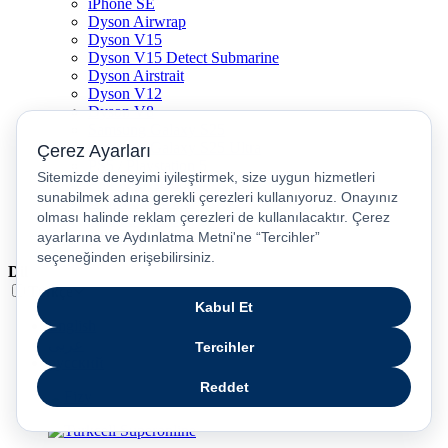
iPhone SE
Dyson Airwrap
Dyson V15
Dyson V15 Detect Submarine
Dyson Airstrait
Dyson V12
Dyson V8
Samsung Galaxy S25
Samsung Galaxy S25 Ultra
PS5 / Playstation 5
PS4 / Playstation 4
Nintendo Switch
Xbox Series S
Xbox Series X
Dil
Türkçe
English
عربى
русский