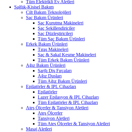
Tüm Elektrikli Ev Aletleri
Sağlık-Kişisel Bakım
Cilt Bakım Teknolojileri
Saç Bakım Ürünleri
Saç Kurutma Makineleri
Saç Şekillendiriciler
Saç Düzleştiricileri
Tüm Saç Bakım Ürünleri
Erkek Bakım Ürünleri
Tıraş Makineleri
Saç & Sakal Kesme Makineleri
Tüm Erkek Bakım Ürünleri
Ağız Bakım Ürünleri
Şarjlı Diş Fırçaları
Ağız Duşları
Tüm Ağız Bakım Ürünleri
Epilatörler & IPL Cihazları
Epilatörler
Lazer Epilasyon & IPL Cihazları
Tüm Epilatörler & IPL Cihazları
Ateş Ölçerler & Tansiyon Aletleri
Ateş Ölçerler
Tansiyon Aletleri
Tüm Ateş Ölçerler & Tansiyon Aletleri
Masaj Aletleri