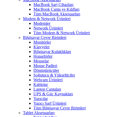
MacBook Şarj Cihazları
MacBook Çanta ve Kılıfları
Tüm MacBook Aksesuarları
Modem & Network Ürünleri
Modemler
Network Ürünleri
Tüm Modem & Network Ürünleri
Bilgisayar Çevre Birimleri
Monitörler
Klavyeler
BiIgisayar Kulaklıkları
Hoparlörler
Mouselar
Mouse Padleri
Dönüştürücüler
Soğutucu & Yükselticiler
Webcam Ürünleri
Kablolar
Laptop Çantaları
UPS & Güç Kaynakları
Yazıcılar
Yazıcı Sarf Ürünleri
Tüm Bilgisayar Çevre Birimleri
Tablet Aksesuarları