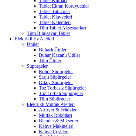
Tablet Kılıfları
Tablet Ekran Koruyucular
Tablet Tutucular
Tablet Klavyeleri
Tablet Kalemleri
Tüm Tablet Aksesuarları
Tüm Bilgisayar-Tablet
Elektrikli Ev Aletleri
Ütüler
Buharlı Ütüler
Buhar Kazanlı Ütüler
Tüm Ütüler
Süpürgeler
Robot Süpürgeler
Şarjlı Süpürgeler
Dikey Süpürgeler
Toz Torbasız Süpürgeler
Toz Torbalı Süpürgeler
Tüm Süpürgeler
Elektrikli Mutfak Aletleri
Airfryer & Fritözler
Mutfak Robotları
Blender & Mikserler
Kahve Makineleri
Kahve Çeşitleri