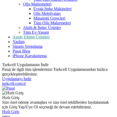
Ofis Malzemeleri
Evrak İmha Makineleri
Ofis Mobilyaları
Masaüstü Gereçleri
Tüm Ofis Malzemeleri
Akıllı & İlginç Ürünler
Tüm Ev-Yaşam
Apple Eğitim Ürünleri
Yardım
Sipariş Sorgulama
Pasaj Blog
iPhone Karşılaştırma
Turkcell Uygulamasını İndir
Pasaj ile ilgili tüm işlemlerinizi Turkcell Uygulamasından hızlıca
gerçekleştirebilirsiniz.
Uygulamayı İndir
turkcell.com.tr
Hızlı Giriş
Size özel ödeme avantajları ve size özel tekliflerden faydalanmak
için Giriş Yap/Üye Ol seçeneği ile devam edebilirsiniz.
Hızlı Giriş
veya