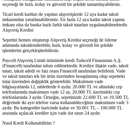
seçeneği ile hızlı, kolay ve güvenli bir şekilde tamamlayabilirsin.
Ticari kredi kartları ile yapılan alışverişlerde 12 aya kadar taksit
imkanından yararlanabilirsiniz. En fazla 12 aya kadar taksit yapma
imkanı olsa da banka bazlı farklı taksit tutarları uygulanabilmektedir.
Alışveriş Kredisi
Sepetini hemen oluşturup Alışveriş Kredisi seçeneği ile ödeme
adımında taksitlendirebilir, hızlı, kolay ve güvenli bir şekilde
işlemlerini gerçekleştirebilirsin.
Paycell Alışveriş Limiti ürününde kredi Turkcell Finansman A.Ş.
(Financell) tarafından tahsis edilmektedir. Krediye ilişkin vade, taksit
tutarı, taksit adedi ve faiz oranı Financell tarafından belirlenir. Vade
ve taksit tutarları tek bir ürün üzerinden hesaplanmış olup sepetteki
tutar üzerinden değişiklik gösterebilir. Maksimum vade
bilgisayarlarda 12, tabletlerde 6 aydır. 20.000 TL ve altındaki cep
telefonlarında maksimum vade 12 ay, 20.000 TL üzerindeki cep
telefonlarında 3 aydır. Örneğin, sepetinizde 22.600 TL ve 19.500 TL
değerinde iki ayrı telefon varsa kullanabileceğiniz maksimum vade 3
aydır. Bu kategoriler haricinde kalan ve 50.001 TL – 100.000 TL
arasında açılacak krediler için vade üst sınırı 24 aydır.
Nasıl Kredi Kullanabilirim ?