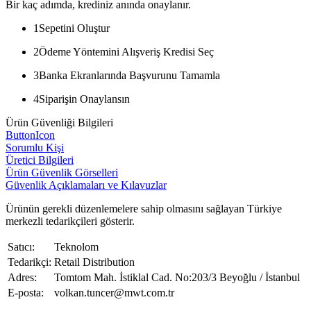
Bir kaç adımda, krediniz anında onaylanır.
1
Sepetini Oluştur
2
Ödeme Yöntemini Alışveriş Kredisi Seç
3
Banka Ekranlarında Başvurunu Tamamla
4
Siparişin Onaylansın
Ürün Güvenliği Bilgileri
ButtonIcon
Sorumlu Kişi
Üretici Bilgileri
Ürün Güvenlik Görselleri
Güvenlik Açıklamaları ve Kılavuzlar
Ürünün gerekli düzenlemelere sahip olmasını sağlayan Türkiye
merkezli tedarikçileri gösterir.
Satıcı:
Teknolom
Tedarikçi:
Retail Distribution
Adres:
Tomtom Mah. İstiklal Cad. No:203/3 Beyoğlu / İstanbul
E-posta:
volkan.tuncer@mwt.com.tr