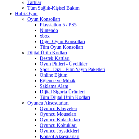
Tartılar
Tüm Sağlık-Kişisel Bakım
Hobi-Oyun
Oyun Konsolları
Playstation 5 / PS5
Nintendo
xbox
Diğer Oyun Konsolları
Tüm Oyun Konsolları
Dijital Ürün Kodları
Destek Kartları
Oyun Pinleri - Üyelikler
Spor - Dizi - Film Yayın Paketleri
Online Eğitim
Eğlence ve Müzik
Saklama Alanı
Dijital Sigorta Ürünleri
Tüm Dijital Ürün Kodları
Oyuncu Aksesuarları
Oyuncu Klavyeleri
Oyuncu Mouseları
Oyuncu Kulaklıkları
Oyuncu Koltukları
Oyuncu Joystickleri
Konsol Aksesuarları