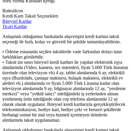
Soru Sorma Kuralları içeriği.
ButtonIcon
Kredi Kartı Taksit Seçenekleri
Bireysel Kartlar
Ticari Kartlar
Anlaşmalı olduğumuz bankalarla alışverişini kredi kartına taksit
seçeneği ile hızlı, kolay ve güvenli bir şekilde tamamlayabilirsin.
• Ödeme esnasında seçilen taksitlerde vade farkından dolayı tutar
farklılıkları görülebilir.
• Taksit üst sınırı bireysel kredi kartları ile yapılan elektronik eşya
alımlarında (Video, kamera, ses sistemleri, fiyatı 5.000 Türk lirasının
üzerinde olan televizyon vb) 4 ay, tablet alımlarında 6 ay, elektrikli
eşya (Buzdolabı, çamaşır makinesi, bulaşık makinesi, elektrikli ev
aletleri vb.) alımlarında ve fiyatı 5.000 Türk Lirasına kadar olan
televizyon alımlarında 9 ay, bilgisayar alımlarında 12 ay, “yenileme
merkezi” veya “yetkili satıcı” niteliğindeki iş yerlerinden alınan
yenilenmiş ürün niteliğinde olan cep telefonu alımlarında 12 ay
olarak olarak uygulanır. Bireysel kredi kartlarıyla gerçekleştirilecek
telekomünikasyon, hediye kart, hediye çeki ve benzeri şekillerde
herhangi somut bir mal veya hizmeti içermeyen ürünlerin
alımlarında taksit uygulanamaz.
Anlaşmalı olduğumuz bankalarla alışverişini kredi kartına taksit