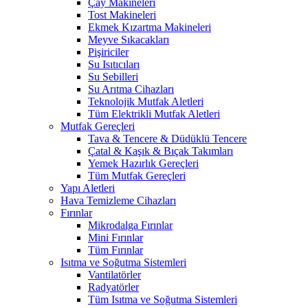
Çay Makineleri
Tost Makineleri
Ekmek Kızartma Makineleri
Meyve Sıkacakları
Pişiriciler
Su Isıtıcıları
Su Sebilleri
Su Arıtma Cihazları
Teknolojik Mutfak Aletleri
Tüm Elektrikli Mutfak Aletleri
Mutfak Gereçleri
Tava & Tencere & Düdüklü Tencere
Çatal & Kaşık & Bıçak Takımları
Yemek Hazırlık Gereçleri
Tüm Mutfak Gereçleri
Yapı Aletleri
Hava Temizleme Cihazları
Fırınlar
Mikrodalga Fırınlar
Mini Fırınlar
Tüm Fırınlar
Isıtma ve Soğutma Sistemleri
Vantilatörler
Radyatörler
Tüm Isıtma ve Soğutma Sistemleri