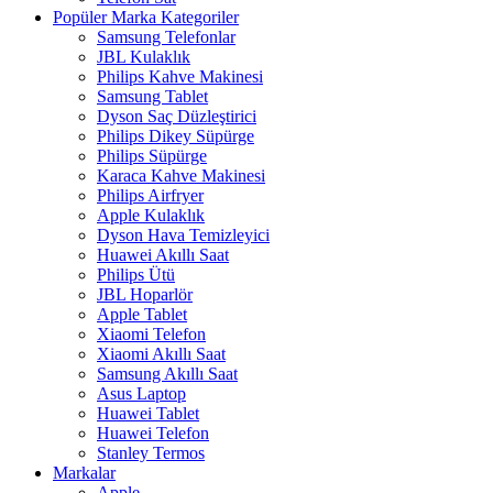
Popüler Marka Kategoriler
Samsung Telefonlar
JBL Kulaklık
Philips Kahve Makinesi
Samsung Tablet
Dyson Saç Düzleştirici
Philips Dikey Süpürge
Philips Süpürge
Karaca Kahve Makinesi
Philips Airfryer
Apple Kulaklık
Dyson Hava Temizleyici
Huawei Akıllı Saat
Philips Ütü
JBL Hoparlör
Apple Tablet
Xiaomi Telefon
Xiaomi Akıllı Saat
Samsung Akıllı Saat
Asus Laptop
Huawei Tablet
Huawei Telefon
Stanley Termos
Markalar
Apple