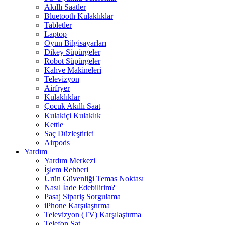
Akıllı Saatler
Bluetooth Kulaklıklar
Tabletler
Laptop
Oyun Bilgisayarları
Dikey Süpürgeler
Robot Süpürgeler
Kahve Makineleri
Televizyon
Airfryer
Kulaklıklar
Çocuk Akıllı Saat
Kulakiçi Kulaklık
Kettle
Saç Düzleştirici
Airpods
Yardım
Yardım Merkezi
İşlem Rehberi
Ürün Güvenliği Temas Noktası
Nasıl İade Edebilirim?
Pasaj Sipariş Sorgulama
iPhone Karşılaştırma
Televizyon (TV) Karşılaştırma
Telefon Sat