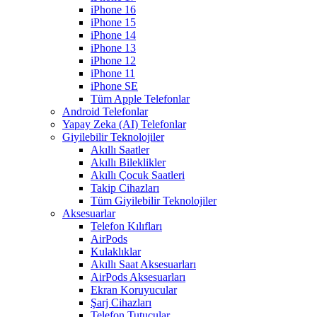
iPhone 16
iPhone 15
iPhone 14
iPhone 13
iPhone 12
iPhone 11
iPhone SE
Tüm Apple Telefonlar
Android Telefonlar
Yapay Zeka (AI) Telefonlar
Giyilebilir Teknolojiler
Akıllı Saatler
Akıllı Bileklikler
Akıllı Çocuk Saatleri
Takip Cihazları
Tüm Giyilebilir Teknolojiler
Aksesuarlar
Telefon Kılıfları
AirPods
Kulaklıklar
Akıllı Saat Aksesuarları
AirPods Aksesuarları
Ekran Koruyucular
Şarj Cihazları
Telefon Tutucular