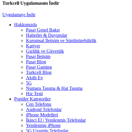
Turkcell Uygulamasını İndir
Uygulamayı İndir
Hakkımızda
Pasaj Genel Bakış
Haberler & Duyurular
Kurumsal İletişim ve Sürdürürebilirlik
Kariyer
Gizlilik ve Güvenlik
Pasaj İletişim
Pasaj Blog
Pasaj Gaming
Turkcell Blog
Akıllı Ev
5G
Numara Taşıma & Hat Taşıma
Hız Testi
Popüler Kategoriler
Cep Telefonu
Android Telefonlar
iPhone Modelleri
İkinci El / Yenilenmiş Telefonlar
Yenilenmiş iPhone
5G Uyumlu Telefonlar