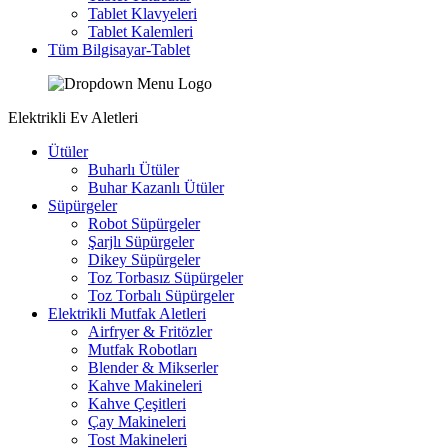
Tablet Klavyeleri
Tablet Kalemleri
Tüm Bilgisayar-Tablet
Elektrikli Ev Aletleri
Ütüler
Buharlı Ütüler
Buhar Kazanlı Ütüler
Süpürgeler
Robot Süpürgeler
Şarjlı Süpürgeler
Dikey Süpürgeler
Toz Torbasız Süpürgeler
Toz Torbalı Süpürgeler
Elektrikli Mutfak Aletleri
Airfryer & Fritözler
Mutfak Robotları
Blender & Mikserler
Kahve Makineleri
Kahve Çeşitleri
Çay Makineleri
Tost Makineleri