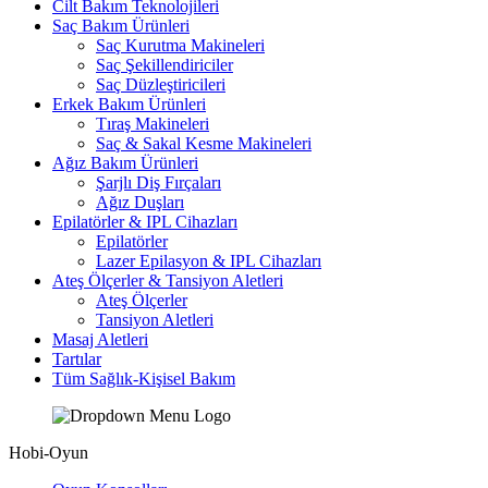
Cilt Bakım Teknolojileri
Saç Bakım Ürünleri
Saç Kurutma Makineleri
Saç Şekillendiriciler
Saç Düzleştiricileri
Erkek Bakım Ürünleri
Tıraş Makineleri
Saç & Sakal Kesme Makineleri
Ağız Bakım Ürünleri
Şarjlı Diş Fırçaları
Ağız Duşları
Epilatörler & IPL Cihazları
Epilatörler
Lazer Epilasyon & IPL Cihazları
Ateş Ölçerler & Tansiyon Aletleri
Ateş Ölçerler
Tansiyon Aletleri
Masaj Aletleri
Tartılar
Tüm Sağlık-Kişisel Bakım
Hobi-Oyun