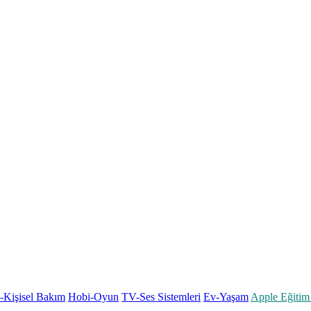
k-Kişisel Bakım
Hobi-Oyun
TV-Ses Sistemleri
Ev-Yaşam
Apple Eğitim