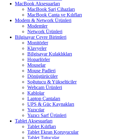
MacBook Aksesuarları
MacBook Şarj Cihazları
MacBook Çanta ve Kılıfları
Modem & Network Ürünleri
Modemler
Network Ürünleri
Bilgisayar Çevre Birimleri
Monitörler
Klavyeler
BiIgisayar Kulaklıkları
Hoparlörler
Mouselar
Mouse Padleri
Dönüştürücüler
Soğutucu & Yükselticiler
Webcam Ürünleri
Kablolar
Laptop Çantaları
UPS & Güç Kaynakları
Yazıcılar
Yazıcı Sarf Ürünleri
Tablet Aksesuarları
Tablet Kılıfları
Tablet Ekran Koruyucular
Tablet Tutucular