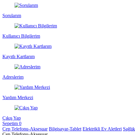
Sorularım
Kullanıcı Bilgilerim
Kayıtlı Kartlarım
Adreslerim
Yardım Merkezi
Çıkış Yap
Sepetim
0
Cep Telefonu-Aksesuar
Bilgisayar-Tablet
Elektrikli Ev Aletleri
Sağlı
Cep Telefonu-Aksesuar