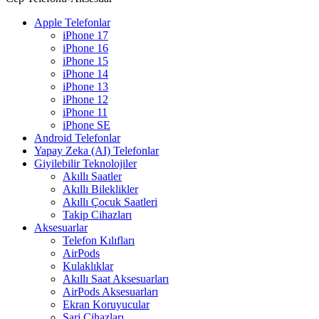
Apple Telefonlar
iPhone 17
iPhone 16
iPhone 15
iPhone 14
iPhone 13
iPhone 12
iPhone 11
iPhone SE
Android Telefonlar
Yapay Zeka (AI) Telefonlar
Giyilebilir Teknolojiler
Akıllı Saatler
Akıllı Bileklikler
Akıllı Çocuk Saatleri
Takip Cihazları
Aksesuarlar
Telefon Kılıfları
AirPods
Kulaklıklar
Akıllı Saat Aksesuarları
AirPods Aksesuarları
Ekran Koruyucular
Şarj Cihazları