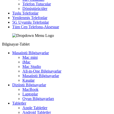
Telefon Tutucular
Dönüştürücüler
Tuşlu Telefonlar
Yenilenmiş Telefonlar
5G Uyumlu Telefonlar
Tüm Cep Telefonu-Aksesuar
Bilgisayar-Tablet
Masaüstü Bilgisayarlar
Mac mini
iMac
Mac Studio
All-in-One Bilgisayarlar
Masaüstü Bilgisayarlar
Kasalar
Dizüstü Bilgisayarlar
MacBook
Laptoplar
Oyun Bilgisayarları
Tabletler
Apple Tabletler
Android Tabletler