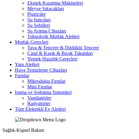
Ekmek Kızartma Makineleri
Meyve Sıkacakları
Pişiriciler
Su Isıtıcıları
Su Sebilleri
Su Arıtma Cihazları
Teknolojik Mutfak Aletleri
Mutfak Gereçleri
Tava & Tencere & Düdüklü Tencere
Çatal & Kaşık & Bıçak Takımları
Yemek Hazırlık Gereçleri
Yapı Aletleri
Hava Temizleme Cihazları
Fırınlar
Mikrodalga Fırınlar
Mini Fırınlar
Isıtma ve Soğutma Sistemleri
Vantilatörler
Radyatörler
Tüm Elektrikli Ev Aletleri
Sağlık-Kişisel Bakım