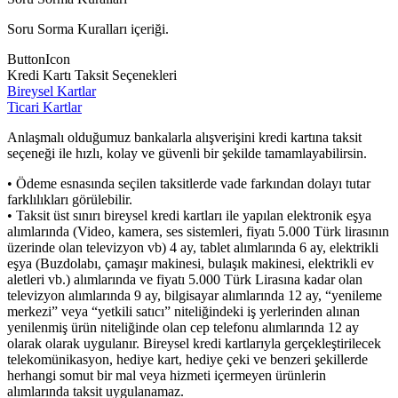
Soru Sorma Kuralları içeriği.
ButtonIcon
Kredi Kartı Taksit Seçenekleri
Bireysel Kartlar
Ticari Kartlar
Anlaşmalı olduğumuz bankalarla alışverişini kredi kartına taksit
seçeneği ile hızlı, kolay ve güvenli bir şekilde tamamlayabilirsin.
• Ödeme esnasında seçilen taksitlerde vade farkından dolayı tutar
farklılıkları görülebilir.
• Taksit üst sınırı bireysel kredi kartları ile yapılan elektronik eşya
alımlarında (Video, kamera, ses sistemleri, fiyatı 5.000 Türk lirasının
üzerinde olan televizyon vb) 4 ay, tablet alımlarında 6 ay, elektrikli
eşya (Buzdolabı, çamaşır makinesi, bulaşık makinesi, elektrikli ev
aletleri vb.) alımlarında ve fiyatı 5.000 Türk Lirasına kadar olan
televizyon alımlarında 9 ay, bilgisayar alımlarında 12 ay, “yenileme
merkezi” veya “yetkili satıcı” niteliğindeki iş yerlerinden alınan
yenilenmiş ürün niteliğinde olan cep telefonu alımlarında 12 ay
olarak olarak uygulanır. Bireysel kredi kartlarıyla gerçekleştirilecek
telekomünikasyon, hediye kart, hediye çeki ve benzeri şekillerde
herhangi somut bir mal veya hizmeti içermeyen ürünlerin
alımlarında taksit uygulanamaz.