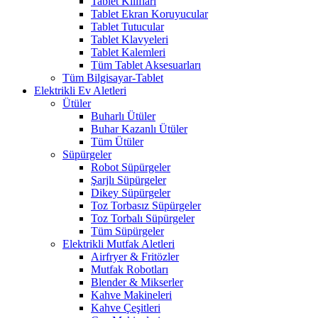
Tablet Kılıfları
Tablet Ekran Koruyucular
Tablet Tutucular
Tablet Klavyeleri
Tablet Kalemleri
Tüm Tablet Aksesuarları
Tüm Bilgisayar-Tablet
Elektrikli Ev Aletleri
Ütüler
Buharlı Ütüler
Buhar Kazanlı Ütüler
Tüm Ütüler
Süpürgeler
Robot Süpürgeler
Şarjlı Süpürgeler
Dikey Süpürgeler
Toz Torbasız Süpürgeler
Toz Torbalı Süpürgeler
Tüm Süpürgeler
Elektrikli Mutfak Aletleri
Airfryer & Fritözler
Mutfak Robotları
Blender & Mikserler
Kahve Makineleri
Kahve Çeşitleri