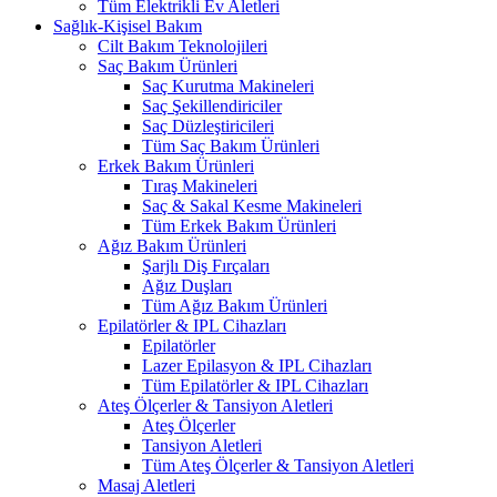
Tüm Elektrikli Ev Aletleri
Sağlık-Kişisel Bakım
Cilt Bakım Teknolojileri
Saç Bakım Ürünleri
Saç Kurutma Makineleri
Saç Şekillendiriciler
Saç Düzleştiricileri
Tüm Saç Bakım Ürünleri
Erkek Bakım Ürünleri
Tıraş Makineleri
Saç & Sakal Kesme Makineleri
Tüm Erkek Bakım Ürünleri
Ağız Bakım Ürünleri
Şarjlı Diş Fırçaları
Ağız Duşları
Tüm Ağız Bakım Ürünleri
Epilatörler & IPL Cihazları
Epilatörler
Lazer Epilasyon & IPL Cihazları
Tüm Epilatörler & IPL Cihazları
Ateş Ölçerler & Tansiyon Aletleri
Ateş Ölçerler
Tansiyon Aletleri
Tüm Ateş Ölçerler & Tansiyon Aletleri
Masaj Aletleri