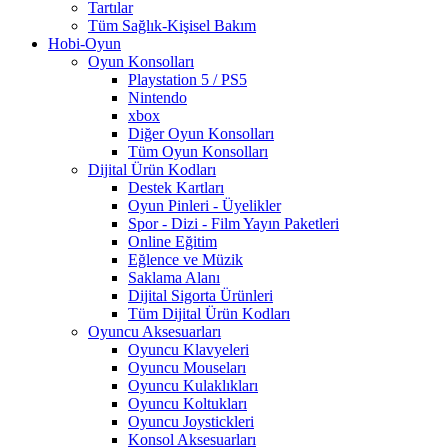
Tartılar
Tüm Sağlık-Kişisel Bakım
Hobi-Oyun
Oyun Konsolları
Playstation 5 / PS5
Nintendo
xbox
Diğer Oyun Konsolları
Tüm Oyun Konsolları
Dijital Ürün Kodları
Destek Kartları
Oyun Pinleri - Üyelikler
Spor - Dizi - Film Yayın Paketleri
Online Eğitim
Eğlence ve Müzik
Saklama Alanı
Dijital Sigorta Ürünleri
Tüm Dijital Ürün Kodları
Oyuncu Aksesuarları
Oyuncu Klavyeleri
Oyuncu Mouseları
Oyuncu Kulaklıkları
Oyuncu Koltukları
Oyuncu Joystickleri
Konsol Aksesuarları