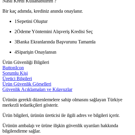
Nasıl Kredi Kullanabilirim ?
Bir kaç adımda, krediniz anında onaylanır.
1
Sepetini Oluştur
2
Ödeme Yöntemini Alışveriş Kredisi Seç
3
Banka Ekranlarında Başvurunu Tamamla
4
Siparişin Onaylansın
Ürün Güvenliği Bilgileri
ButtonIcon
Sorumlu Kişi
Üretici Bilgileri
Ürün Güvenlik Görselleri
Güvenlik Açıklamaları ve Kılavuzlar
Ürünün gerekli düzenlemelere sahip olmasını sağlayan Türkiye
merkezli tedarikçileri gösterir.
Ürün bilgileri, ürünün üreticisi ile ilgili adres ve bilgileri içerir.
Ürünün ambalajı ve ürüne ilişkin güvenlik uyarıları hakkında
bilgilendirme sağlar.