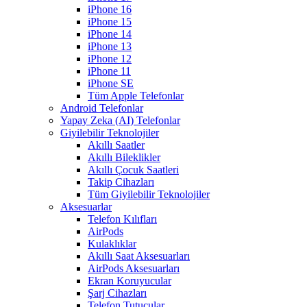
iPhone 16
iPhone 15
iPhone 14
iPhone 13
iPhone 12
iPhone 11
iPhone SE
Tüm Apple Telefonlar
Android Telefonlar
Yapay Zeka (AI) Telefonlar
Giyilebilir Teknolojiler
Akıllı Saatler
Akıllı Bileklikler
Akıllı Çocuk Saatleri
Takip Cihazları
Tüm Giyilebilir Teknolojiler
Aksesuarlar
Telefon Kılıfları
AirPods
Kulaklıklar
Akıllı Saat Aksesuarları
AirPods Aksesuarları
Ekran Koruyucular
Şarj Cihazları
Telefon Tutucular