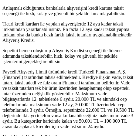
Anlaşmalı olduğumuz bankalarla alışverişini kredi kartına taksit
seçeneği ile hızlı, kolay ve güvenli bir şekilde tamamlayabilirsin.
Ticari kredi kartları ile yapılan alışverişlerde 12 aya kadar taksit
imkanından yararlanabilirsiniz. En fazla 12 aya kadar taksit yapma
imkanı olsa da banka bazlı farklı taksit tutarları uygulanabilmektedir.
Alışveriş Kredisi
Sepetini hemen oluşturup Alışveriş Kredisi seçeneği ile ödeme
adımında taksitlendirebilir, hızlı, kolay ve güvenli bir şekilde
işlemlerini gerçekleştirebilirsin.
Paycell Alışveriş Limiti ürününde kredi Turkcell Finansman A.Ş.
(Financell) tarafından tahsis edilmektedir. Krediye ilişkin vade, taksit
tutarı, taksit adedi ve faiz oranı Financell tarafından belirlenir. Vade
ve taksit tutarları tek bir ürün üzerinden hesaplanmış olup sepetteki
tutar üzerinden değişiklik gösterebilir. Maksimum vade
bilgisayarlarda 12, tabletlerde 6 aydır. 20.000 TL ve altındaki cep
telefonlarında maksimum vade 12 ay, 20.000 TL üzerindeki cep
telefonlarında 3 aydır. Örneğin, sepetinizde 22.600 TL ve 19.500 TL
değerinde iki ayrı telefon varsa kullanabileceğiniz maksimum vade 3
aydır. Bu kategoriler haricinde kalan ve 50.001 TL – 100.000 TL
arasında açılacak krediler için vade üst sınırı 24 aydır.