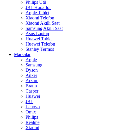
Philips Ütü
JBL Hoparlör
Apple Tablet
Xiaomi Telefon
Xiaomi Akıllı Saat
Samsung Akıllı Saat
Asus Laptop
Huawei Tablet
Huawei Telefon
Stanley Termos
Markalar
Apple
Samsung
Dyson
Anker
Arzum
Braun
Casper
Huawei
JBL
Lenovo
Omix
Philips
Realme
Xiaomi