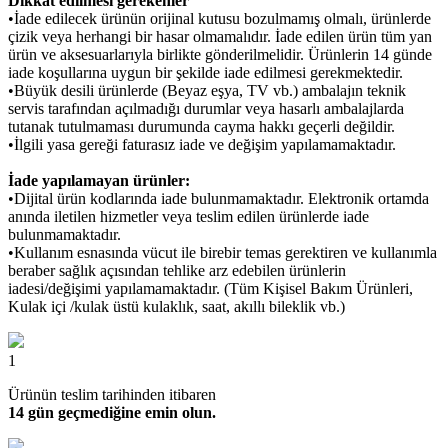
Dikkat edilmesi gerekenler
•İade edilecek ürünün orijinal kutusu bozulmamış olmalı, ürünlerde
çizik veya herhangi bir hasar olmamalıdır. İade edilen ürün tüm yan
ürün ve aksesuarlarıyla birlikte gönderilmelidir. Ürünlerin 14 günde
iade koşullarına uygun bir şekilde iade edilmesi gerekmektedir.
•Büyük desili ürünlerde (Beyaz eşya, TV vb.) ambalajın teknik
servis tarafından açılmadığı durumlar veya hasarlı ambalajlarda
tutanak tutulmaması durumunda cayma hakkı geçerli değildir.
•İlgili yasa gereği faturasız iade ve değişim yapılamamaktadır.
İade yapılamayan ürünler:
•Dijital ürün kodlarında iade bulunmamaktadır. Elektronik ortamda
anında iletilen hizmetler veya teslim edilen ürünlerde iade
bulunmamaktadır.
•Kullanım esnasında vücut ile birebir temas gerektiren ve kullanımla
beraber sağlık açısından tehlike arz edebilen ürünlerin
iadesi/değişimi yapılamamaktadır. (Tüm Kişisel Bakım Ürünleri,
Kulak içi /kulak üstü kulaklık, saat, akıllı bileklik vb.)
1
Ürünün teslim tarihinden itibaren
14 gün geçmediğine emin olun.