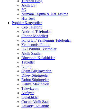
Turkcell Blog
Akıllı Ev
5G
Numara Taşıma & Hat Taşıma
Hız Testi
Popüler Kategoriler
Cep Telefonu
Android Telefonlar
iPhone Modelleri
İkinci El / Yenilenmiş Telefonlar
Yenilenmiş iPhone
5G Uyumlu Telefonlar
Akıllı Saatler
Bluetooth Kulaklıklar
Tabletler
Laptop
Oyun Bilgisayarları
Dikey Süpürgeler
Robot Süpürgeler
Kahve Makineleri
Televizyon
Airfryer
Kulaklıklar
Çocuk Akıllı Saat
Kulakiçi Kulaklık