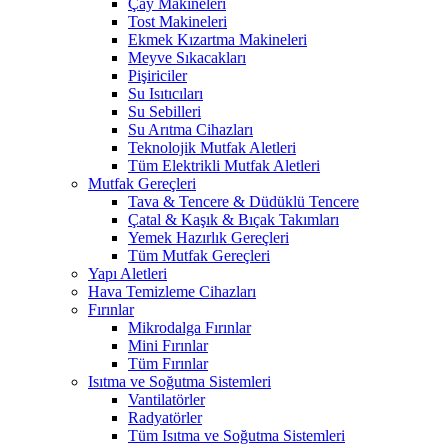
Çay Makineleri
Tost Makineleri
Ekmek Kızartma Makineleri
Meyve Sıkacakları
Pişiriciler
Su Isıtıcıları
Su Sebilleri
Su Arıtma Cihazları
Teknolojik Mutfak Aletleri
Tüm Elektrikli Mutfak Aletleri
Mutfak Gereçleri
Tava & Tencere & Düdüklü Tencere
Çatal & Kaşık & Bıçak Takımları
Yemek Hazırlık Gereçleri
Tüm Mutfak Gereçleri
Yapı Aletleri
Hava Temizleme Cihazları
Fırınlar
Mikrodalga Fırınlar
Mini Fırınlar
Tüm Fırınlar
Isıtma ve Soğutma Sistemleri
Vantilatörler
Radyatörler
Tüm Isıtma ve Soğutma Sistemleri