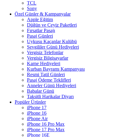
TCL
Sony
Özel Günler & Kampanyalar
Apple Eğitim
Düğün ve Çeyiz Paketleri
Fırsatlar Pasajı
Pasaj Günleri
Uykusu Kaçanlar Kulübü
Sevgililer Günü Hediyeleri
Vergisiz Telefonlar
Vergisiz Bilgisayarlar
Karne Hediyeleri
Kurban Bayramı Kampanyası
Resmi Tatil Günleri
Pasaj Ödeme Teklifleri
Anneler Günü Hediyeleri
Babalar Günü
Taksitli Harikalar Diyarı
Popüler Ürünler
iPhone 17
iPhone 16
iPhone Air
iPhone 16 Pro Max
iPhone 17 Pro Max
iPhone 16E