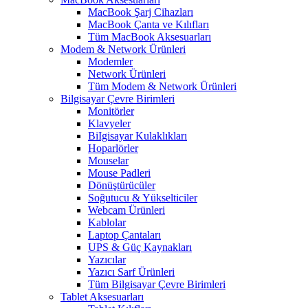
MacBook Şarj Cihazları
MacBook Çanta ve Kılıfları
Tüm MacBook Aksesuarları
Modem & Network Ürünleri
Modemler
Network Ürünleri
Tüm Modem & Network Ürünleri
Bilgisayar Çevre Birimleri
Monitörler
Klavyeler
BiIgisayar Kulaklıkları
Hoparlörler
Mouselar
Mouse Padleri
Dönüştürücüler
Soğutucu & Yükselticiler
Webcam Ürünleri
Kablolar
Laptop Çantaları
UPS & Güç Kaynakları
Yazıcılar
Yazıcı Sarf Ürünleri
Tüm Bilgisayar Çevre Birimleri
Tablet Aksesuarları