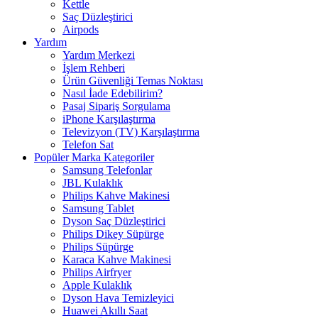
Kettle
Saç Düzleştirici
Airpods
Yardım
Yardım Merkezi
İşlem Rehberi
Ürün Güvenliği Temas Noktası
Nasıl İade Edebilirim?
Pasaj Sipariş Sorgulama
iPhone Karşılaştırma
Televizyon (TV) Karşılaştırma
Telefon Sat
Popüler Marka Kategoriler
Samsung Telefonlar
JBL Kulaklık
Philips Kahve Makinesi
Samsung Tablet
Dyson Saç Düzleştirici
Philips Dikey Süpürge
Philips Süpürge
Karaca Kahve Makinesi
Philips Airfryer
Apple Kulaklık
Dyson Hava Temizleyici
Huawei Akıllı Saat