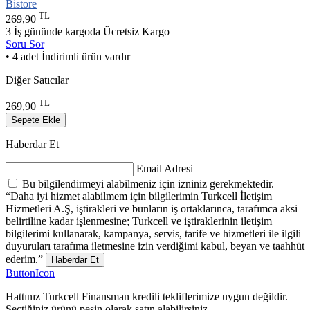
Bistore
TL
269,90
3 İş gününde kargoda
Ücretsiz Kargo
Soru Sor
• 4 adet İndirimli ürün vardır
Diğer Satıcılar
TL
269,90
Sepete Ekle
Haberdar Et
Email Adresi
Bu bilgilendirmeyi alabilmeniz için izniniz gerekmektedir.
“Daha iyi hizmet alabilmem için bilgilerimin Turkcell İletişim
Hizmetleri A.Ş, iştirakleri ve bunların iş ortaklarınca, tarafımca aksi
belirtiline kadar işlenmesine; Turkcell ve iştiraklerinin iletişim
bilgilerimi kullanarak, kampanya, servis, tarife ve hizmetleri ile ilgili
duyuruları tarafıma iletmesine izin verdiğimi kabul, beyan ve taahhüt
ederim.”
Haberdar Et
ButtonIcon
Hattınız Turkcell Finansman kredili tekliflerimize uygun değildir.
Seçtiğiniz ürünü peşin olarak satın alabilirsiniz.