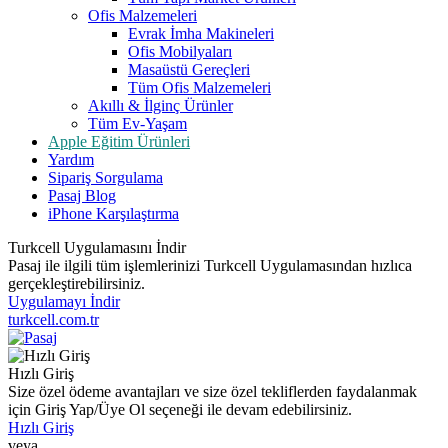
Ofis Malzemeleri
Evrak İmha Makineleri
Ofis Mobilyaları
Masaüstü Gereçleri
Tüm Ofis Malzemeleri
Akıllı & İlginç Ürünler
Tüm Ev-Yaşam
Apple Eğitim Ürünleri
Yardım
Sipariş Sorgulama
Pasaj Blog
iPhone Karşılaştırma
Turkcell Uygulamasını İndir
Pasaj ile ilgili tüm işlemlerinizi Turkcell Uygulamasından hızlıca
gerçekleştirebilirsiniz.
Uygulamayı İndir
turkcell.com.tr
Hızlı Giriş
Size özel ödeme avantajları ve size özel tekliflerden faydalanmak
için Giriş Yap/Üye Ol seçeneği ile devam edebilirsiniz.
Hızlı Giriş
veya